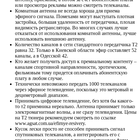
или просмотра рекламы можно смотреть телеканалы.
Комнатная антенна не всегда хороша для приема
эфирного сигнала. Помехами могут выступать плотная
застройка, большая удаленность от передатчика, плохая
видимость ретранслятора. Во многих случаях лучше
отказаться от использования комнатной антенны, лучше
использовать внешнюю антенну.
Количество каналов в сети стандартного передатчика Т2
равна 32. Только в Киевской области эфир составляет 52
каналы, а в Одесской 42.
Кто желает получить доступ к премиальному контенту –
каналам спортивной направленности, эротическим,
фильмовым тому придется оплачивать абонентскую
плату в любом случае.
Технически невозможно передать 1000 телеканалов
через эфирное телевидение, поскольку это метровый и
дециметровый диапазон.
Принимать цифровое телевидение, без хотя бы какого-
то т2 приемника нереально. Антенна принимает только
электромагнитные волны, а не сразу телевидения. Цены
на Т2 тюнера рекомендуем смотреть по ссылке
www.agsat.com.ua/efirnye-resivery.
Кусок лески просто не способен принимать сигнал
спутниковых телеканалов, а интегрировать его с