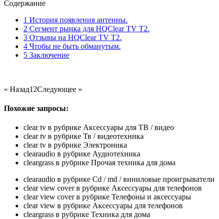
Содержание
1 История появления антенны.
2 Сегмент рынка для HQClear TV T2.
3 Отзывы на HQClear TV T2.
4 Чтобы не быть обманутым.
5 Заключение
« Назад
1
2
Следующее »
Похожие запросы:
clear tv
в рубрике
Аксессуары для ТВ / видео
clear tv
в рубрике
Тв / видеотехника
clear tv
в рубрике
Электроника
clearaudio
в рубрике
Аудиотехника
cleargrass
в рубрике
Прочая техника для дома
clearaudio
в рубрике
Cd / md / виниловые проигрыватели
clear view cover
в рубрике
Аксессуары для телефонов
clear view cover
в рубрике
Телефоны и аксессуары
clear view
в рубрике
Аксессуары для телефонов
cleargrass
в рубрике
Техника для дома