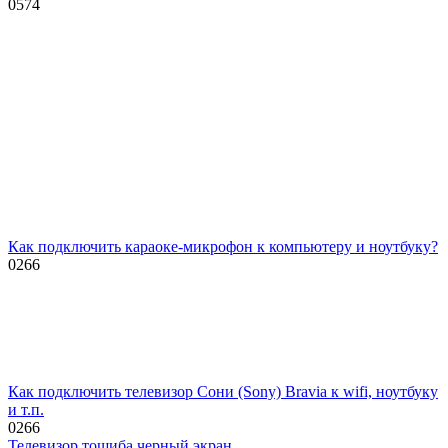
0
574
Как подключить караоке-микрофон к компьютеру и ноутбуку?
0
266
Как подключить телевизор Сони (Sony) Bravia к wifi, ноутбуку
и т.п.
0
266
Телевизор тошиба черный экран