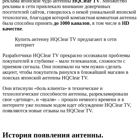
реклама японской чудо антенны
HQClear TV
. Множество
рекламы в сети привлекало внимание доверчивых
посетителей сайтов, говорилось о некой уникальной японской
технологии, благодаря которой компактная комнатная антенна
была способна принять
до 1000 каналов
, в том числе в
HD
качестве
.
Купить антенну HQClear TV предлагают в сети
интернет
Разработчики HQClear TV прекрасно осознавали проблемы
покупателей в глубинке – мало телеканалов, сложности с
приемом сигнала. Они понимали на чем нужно сделать
акцент, чтобы покупатель ринулся в ближайший магазин в
поисках японской антенны HQClear TV.
Они втиснули «боль клиента» в технические и
технологические способности антенны, разрекламировали
свое «детище», и «вуаля» – прошло немного времени и в
интернете уже полным ходом идет обсуждение HQClear TV,
появляются новые отзывы на HQClear TV.
История появления антенны.