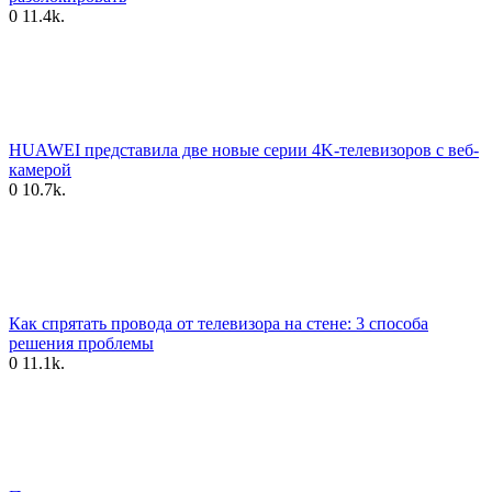
0
11.4k.
HUAWEI представила две новые серии 4K-телевизоров с веб-
камерой
0
10.7k.
Как спрятать провода от телевизора на стене: 3 способа
решения проблемы
0
11.1k.