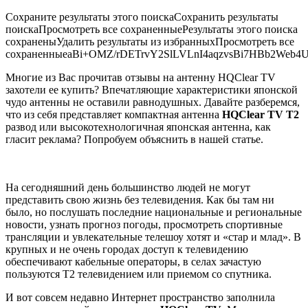
Сохраните результаты этого поиска
Сохранить результаты
поиска
Просмотреть все сохраненные
Результаты этого поиска
сохранены
Удалить результаты из избранных
Просмотреть все
сохраненные
aBi+OMZ/rDETrvY2SlLVLnI4aqzvsBi7HBb2Web
Многие из Вас прочитав отзывы на антенну HQClear TV
захотели ее купить? Впечатляющие характеристики японской
чудо антенны не оставили равнодушных. Давайте разберемся,
что из себя представляет компактная антенна
HQClear TV T2
развод или высокотехнологичная японская антенна, как
гласит реклама? Попробуем объяснить в нашей статье.
На сегодняшний день большинство людей не могут
представить свою жизнь без телевидения. Как бы там ни
было, но послушать последние национальные и региональные
новости, узнать прогноз погоды, просмотреть спортивные
трансляции и увлекательные телешоу хотят и «стар и млад». В
крупных и не очень городах доступ к телевидению
обеспечивают кабельные операторы, в селах зачастую
пользуются Т2 телевидением или приемом со спутника.
И вот совсем недавно Интернет пространство заполнила