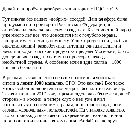
Давайте попробуем разобраться в истории с HQClear TV.
Тут никуда без наших «добрых» соседей. Данная афера была
придумана на территории Российской Федерации, и
опробована сначала на своих гражданах. Благо местный народ
уже много лет все, что доносится им с голубого экрана,
воспринимает за чистую монету. Успех продукта видать был
ошеломляющий, разработчики антенны считали деньги и
начали продвигать свой продукт за пределы Московии, благо
доверчивых граждан хватает на просторах некогда
необъятной страны. А особенно если видна халява – 1000
каналов бесплатно!
В рекламе заявлено, что сверхтехнологичная японская
антенна
ловит 1000 каналов
. ОГО! Это как так? Все такое
хотят, особенно любители посмотреть бесплатно телевизор.
Такая антенна в 2017 году зарекомендовала себя не «с лучшей
стороны» в России, а теперь слух о ней уже начал
расползаться по соседним странам, и не просто слух, но и
отзывы «довольных» пользователей. На упаковке заявлено,
что за производством такой «современной технологичной
новинки» стоит японская компания «Aerial Technology».