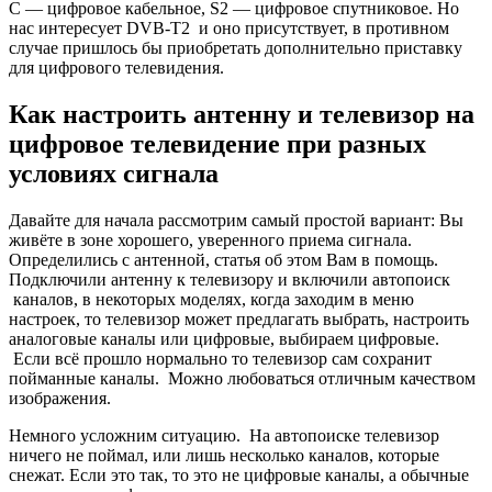
Если всё прошло нормально то телевизор сам сохранит
пойманные каналы. Можно любоваться отличным качеством
изображения.
Немного усложним ситуацию.
На автопоиске телевизор
ничего не поймал, или лишь несколько каналов, которые
снежат. Если это так, то это не цифровые каналы, а обычные
аналоговые, цифровое телевидение идти со снегом не может.
(дело в том, что на автопоиске, телевизор может
просканировать весь диапазон и цифровой и аналоговый).
Ваши действия дальше: Если автопоиск не помог, то
очень
упросит ситуацию знание на каких телеканалах идёт вещание
первого и второго мультиплексов в Вашей местности.
А так
же где, и в каком направлении от Вас находится телевышка,
чтобы правильно направить антенну. Если Вы этого не знаете,
то добро пожаловать на эту страничку. Нужное направление
антенны можно также увидеть обратив внимание куда
«смотрят» антенны соседей. Только не берите за ориентир
спутниковые тарелки, они направляются на спутник.
Если знаете, номер канала то делаем следующее — Нужно в
меню телевизора найти режим ручной настройки, не
забываем выбрать «Цифровое» может обозначатся как DTV.
Дальше Ваша задача с пульта набрать тот номер канала на