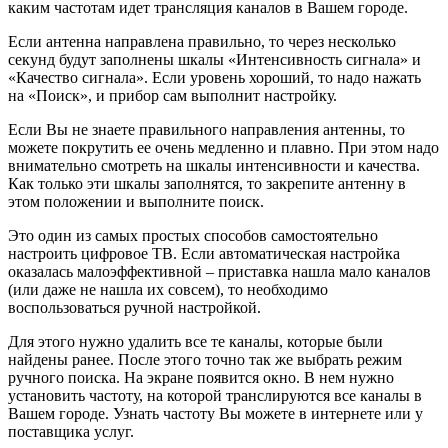
Для этого нужно удалить все те каналы, которые были
найдены ранее. После этого точно так же выбрать режим
ручного поиска. На экране появится окно. В нем нужно
установить частоту, на которой транслируются все каналы в
Вашем городе. Узнать частоту Вы можете в интернете или у
поставщика услуг.
После того, как каналы первого мультиплекса будут найдены,
потребуется узнать частоту для второго мультиплекса, и снова
запустить ручной поиск. Таким способом можно найти много
каналов.
Проверка качества сигнала
Чтобы убедиться, что все сделано правильно, нужно найти на
ресивере кнопку «INFO». (В некоторых моделях данная
кнопка имеет другое название. Чтобы определить, какая
кнопка предназначена для проверки качества сигнала, надо
заглянуть в инструкцию.) На эту кнопку надо нажать 3 раза, в
результате чего на экране должно появиться окно с
информацией о качестве сигнала, номере канала, частоте и
кодировке. Если первые два параметра больше 60%, то это
значит, что уровень сигнала приемлемый.