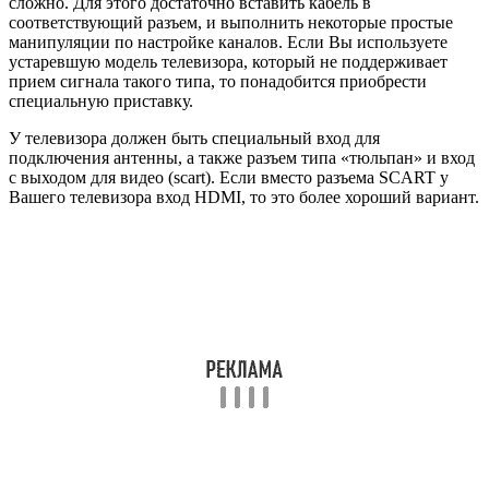
сложно. Для этого достаточно вставить кабель в
соответствующий разъем, и выполнить некоторые простые
манипуляции по настройке каналов. Если Вы используете
устаревшую модель телевизора, который не поддерживает
прием сигнала такого типа, то понадобится приобрести
специальную приставку.
У телевизора должен быть специальный вход для
подключения антенны, а также разъем типа «тюльпан» и вход
с выходом для видео (scart). Если вместо разъема SCART у
Вашего телевизора вход HDMI, то это более хороший вариант.
Если Вы сможете сделать двойное подключение – и через
«тюльпан», и через HDMI, то сможете переключаться с одного
кабеля на другой. Лучше всего смотреть именно через HDMI,
т.к. в этом случае получается изображение более высокого
качества.
Имеет значение расстояние до передающей станции (вышки).
Чаще всего для эффективной настройки телевизора
рекомендуется устанавливать уличную антенну с усилителем,
а в городских домах на 4-5 этаже можно использовать антенну
с «усами» или в виде рамки без усилителя, но с опцией на TB-
приставке «усиление сигнала».
Ресивер – это устройство, предназначенное для приема