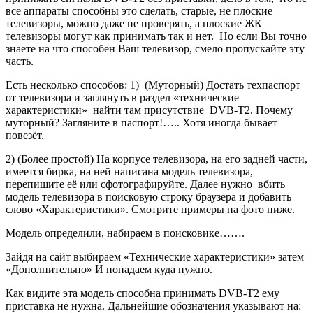
Модель определили, набираем в поисковике…….
Зайдя на сайт выбираем «Технические характеристики» затем
«Дополнительно» И попадаем куда нужно.
Как видите эта модель способна принимать DVB-T2 ему
приставка не нужна. Дальнейшие обозначения указывают на:
С — цифровое кабельное, S2 — цифровое спутниковое. Но
нас интересует DVB-T2 и оно присутствует, в противном
случае пришлось бы приобретать дополнительно приставку
для цифрового телевидения.
Как настроить антенну и телевизор на
цифровое телевидение при разных
условиях сигнала
Давайте для начала рассмотрим самый простой вариант:
Вы
живёте в зоне хорошего, уверенного приема сигнала.
Определились с антенной, статья об этом Вам в помощь.
Подключили антенну к телевизору и включили автопоиск
каналов, в некоторых моделях, когда заходим в меню
настроек, то телевизор может предлагать выбрать, настроить
аналоговые каналы или цифровые,
выбираем цифровые
.