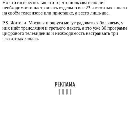
Что бы было понятней, давайте вспомним, как это работает в
аналоговом сигнале? В этом случае на одном частотном
канале идёт трансляция одного телеканала, например в моём
регионе на 6 частотном канале шла трансляция Первого
канала, на частоте 12 канала передавался телеканал «Россия»,
а в ДМВ диапазоне на частоте 27 канала шли передачи
телеканала НТВ. И та далее — Один частотный канал = один
телевизионный канал!
С приходом цифрового вещания всё изменилось!
И одним из его преимуществ является то, что теперь на одном
частотном канале транслируется не один телеканал, а сразу
десять и более, так сказать пакетом. Это так и называется —
«Пакет»или «Мультиплекс» Например с телецентра г.
Белгород на 43 канале цифрового вещания передаётся 10