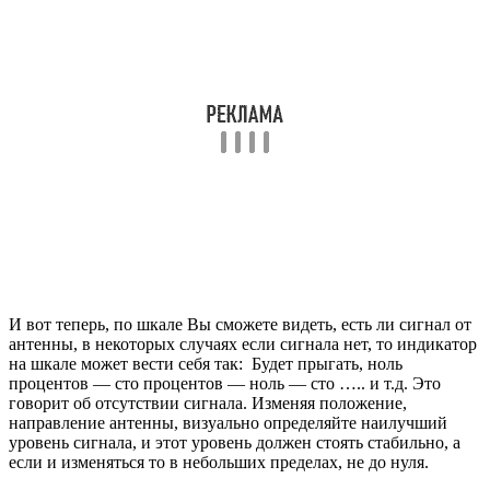
на шкале может вести себя так: Будет прыгать, ноль
процентов — сто процентов — ноль — сто ….. и т.д. Это
говорит об отсутствии сигнала. Изменяя положение,
направление антенны, визуально определяйте наилучший
уровень сигнала, и этот уровень должен стоять стабильно, а
если и изменяться то в небольших пределах, не до нуля.
ВАЖНО: Учтите что результат от изменения
положения антенны будет отражаться не сразу,
примерно через 5 сек. Поэтому ищите наилучшее
положение этапами, всякий раз делая небольшую
паузу, наблюдая за уровнем сигнала на шкале.
Если антенна находится на улице, то здесь удобнее
будет работать с помощником.
Когда удалось найти положение антенны при котором сигнал
устойчив, даём команду на поиск и сохранение каналов.
Повторяем процедуру поиска и сохранения для второго
мультиплекса, указав его номер канала (если есть вещание
двух мултиплексов — оно пока ещё не везде)
И теперь совсем сложная ситуация:
Вы живёте в зоне
сложного приёма телевизионного сигнала. Это может
обуславливаться удалённостью от передающей вышки,
сложностью рельефа местности (горы, низины, лесистая