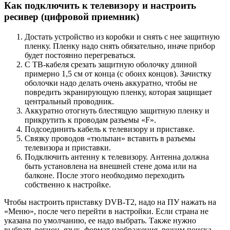
быть установлена на внешней стене дома или на
балконе. После этого необходимо переходить
собственно к настройке.
Чтобы настроить приставку DVB-T2, надо на ПУ нажать на
«Меню», после чего перейти в настройки. Если страна не
указана по умолчанию, ее надо выбрать. Также нужно
выбрать регион, язык, формат изображения, режим поиска.
После этого выбрать стандарт сигнала. По умолчанию
устанавливается DTV-T/Т2 – это аналоговое и цифровое
телевидение. Если этот параметр настройки не изменить, то
телевизор будет искать и те, и другие каналы.
Программа предложит выбрать автоматическую или ручную
настройку. Надо выбрать автоматическую и нажать на кнопку
«Ок».
После этого телевизор сам будет искать все доступные
платные и бесплатные каналы. По окончании поиска надо
нажать на кнопку «Сохранить».
Если в пункте «Режим поиска» установлено «DVB-T/Т2», то
устройство самостоятельно найдет все те каналы, которые
доступны в Вашем регионе. Но это возможно только в том
случае, если у Вас уже установлена работающая антенна,