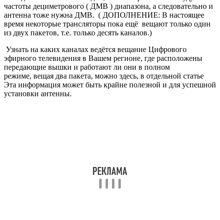
Итак, если вы решили организовать у себя цифровые эфирные
телеканалы, Вам понадобятся:
Телевизор со встроенным тюнером DVB-T2 или, если
такового не имеется, то понадобится приставка для
цифрового телевидения, так же формата DVB-T2.
Ну и конечно же сама антенна, ДМВ диапазона.
Комнатная или наружная, зависит от близости к
транслятору и качества сигнала в Вашей местности.
Кабель телевизионный, штекер антенный.
Иногда не помешает помощник, и никогда не помешает
терпение и настойчивость.