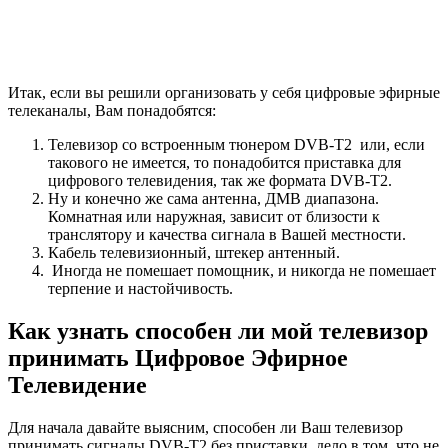
Как узнать способен ли мой телевизор
принимать Цифровое Эфирное
Телевидение
Для начала давайте выясним, способен ли Ваш телевизор
принимать сигналы DVB-T2 без приставки, дело в том, что не
все аппараты способны это сделать, старые, не плоские
телевизоры, можно даже не проверять, а плоские ЖК
телевизоры могут как принимать так и нет. Но если Вы точно
знаете на что способен Ваш телевизор, смело пропускайте эту
часть.
Есть несколько способов: 1) (Муторный) Достать техпаспорт
от телевизора и заглянуть в раздел «технические
характеристики» найти там присутствие DVB-T2. Почему
муторный? Загляните в паспорт!….. Хотя иногда бывает
повезёт.
2) (Более простой) На корпусе телевизора, на его задней части,
имеется бирка, на ней написана модель телевизора,
перепишите её или сфотографируйте. Далее нужно вбить
модель телевизора в поисковую строку браузера и добавить
слово «Характеристики». Смотрите примеры на фото ниже.