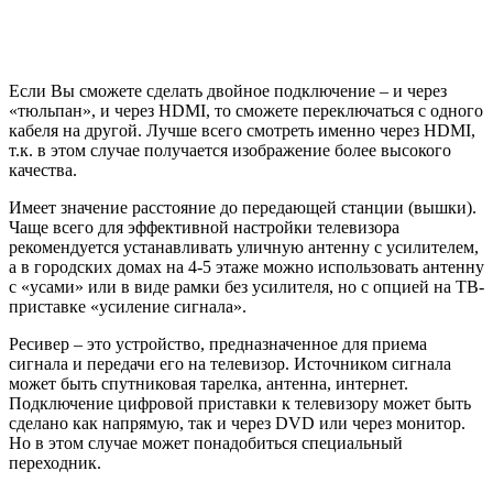
сигнала и передачи его на телевизор. Источником сигнала
может быть спутниковая тарелка, антенна, интернет.
Подключение цифровой приставки к телевизору может быть
сделано как напрямую, так и через DVD или через монитор.
Но в этом случае может понадобиться специальный
переходник.
Как подключить к телевизору и настроить
ресивер (цифровой приемник)
Достать устройство из коробки и снять с нее защитную
пленку. Пленку надо снять обязательно, иначе прибор
будет постоянно перегреваться.
С TB-кабеля срезать защитную оболочку длиной
примерно 1,5 см от конца (с обоих концов). Зачистку
оболочки надо делать очень аккуратно, чтобы не
повредить экранирующую пленку, которая защищает
центральный проводник.
Аккуратно отогнуть блестящую защитную пленку и
прикрутить к проводам разъемы «F».
Подсоединить кабель к телевизору и приставке.
Связку проводов «тюльпан» вставить в разъемы
телевизора и приставки.
Подключить антенну к телевизору. Антенна должна