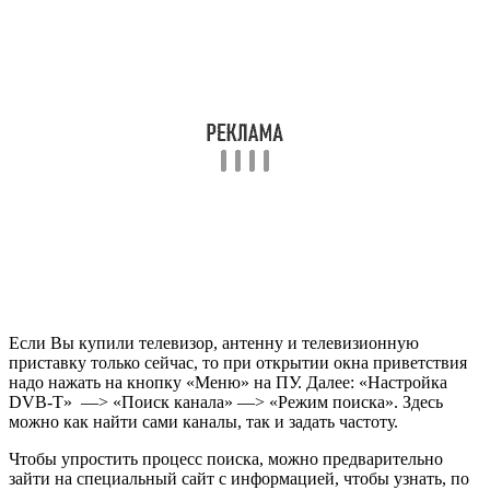
приставку только сейчас, то при открытии окна приветствия
надо нажать на кнопку «Меню» на ПУ. Далее: «Настройка
DVB-T» —> «Поиск канала» —> «Режим поиска». Здесь
можно как найти сами каналы, так и задать частоту.
Чтобы упростить процесс поиска, можно предварительно
зайти на специальный сайт с информацией, чтобы узнать, по
каким частотам идет трансляция каналов в Вашем городе.
Если антенна направлена правильно, то через несколько
секунд будут заполнены шкалы «Интенсивность сигнала» и
«Качество сигнала». Если уровень хороший, то надо нажать
на «Поиск», и прибор сам выполнит настройку.
Если Вы не знаете правильного направления антенны, то
можете покрутить ее очень медленно и плавно. При этом надо
внимательно смотреть на шкалы интенсивности и качества.
Как только эти шкалы заполнятся, то закрепите антенну в
этом положении и выполните поиск.
Это один из самых простых способов самостоятельно
настроить цифровое TB. Если автоматическая настройка
оказалась малоэффективной – приставка нашла мало каналов
(или даже не нашла их совсем), то необходимо
воспользоваться ручной настройкой.