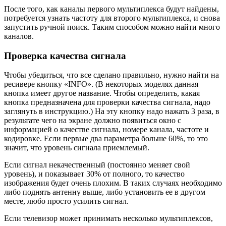
Если сигнал некачественный (постоянно меняет свой
уровень), и показывает 30% от полного, то качество
изображения будет очень плохим. В таких случаях необходимо
либо поднять антенну выше, либо установить ее в другом
месте, любо просто усилить сигнал.
Если телевизор может принимать несколько мультиплексов,
нужно проверить качество сигнала на каждом из них, т.к. они
работают с разными передатчиками. Вполне может быть, что
в одном мультиплексе сигнал будет хорошим, в другом – нет.
Привет друзья! В этой заметке продолжу тему как настроить
DVB-T2. Эфирное цифровое ТВ, 20 каналов бесплатно, как
настроить антенну и радоваться качественному изображению.
Если Вам интересно какие виды цифрового телевидения
бывают и как правильно выбрать телевизор учитывая это
разнообразие, то переходите по этой ссылке и читайте вот в
этой статье.
О том как правильно выбрать антенну для цифрового
телевидения, можно поинтересоваться вот по этой ссылке.
Ну а прямо сейчас, о том как настроить антенну и
оборудование на цифровые каналы.