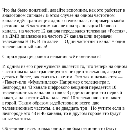
телевизионных каналов и плюс 3 радиостанции это первый
пакет, а на частоте 46 канала ещё 10 телеканалов это пакет
второй. Таким образом задействовано всего две
телевизионных частоты, а не двадцать три. Но учтите если в
Белгороде это 43 и 46 каналы, то в другом городе это будут
иные частоты.
Объединяет всех только одно, в любом регионе это будут
частоты дециметрового ( ДМВ ) диапазона, а следовательно и
антенна тоже нужна ДМВ. ( ДОПОЛНЕНИЕ: В настоящее
время некоторые трансляторы пока ещё вещают только один
из двух пакетов, т.е. только десять каналов.)
Узнать на каких каналах ведётся вещание Цифрового
эфирного телевидения в Вашем регионе, где расположены
передающие вышки и работают ли они в полном
режиме, вещая два пакета, можно здесь, в отдельной статье
Эта информация может быть крайне полезной и для успешной
установки антенны.