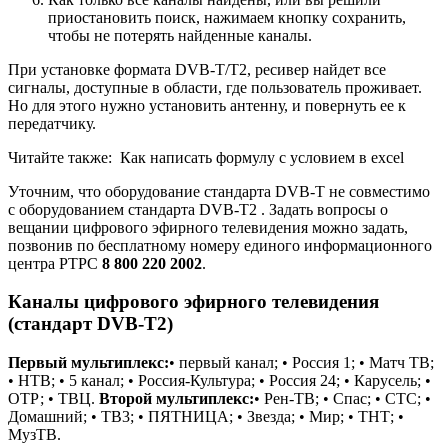
приостановить поиск, нажимаем кнопку сохранить,
чтобы не потерять найденные каналы.
При установке формата DVB-T/Т2, ресивер найдет все
сигналы, доступные в области, где пользователь проживает.
Но для этого нужно установить антенну, и повернуть ее к
передатчику.
Читайте также:
Как написать формулу с условием в excel
Уточним, что оборудование стандарта DVB-T не совместимо
с оборудованием стандарта DVB-T2 . Задать вопросы о
вещании цифрового эфирного телевидения можно задать,
позвонив по бесплатному номеру единого информационного
центра РТРС
8 800 220 2002
.
Каналы цифрового эфирного телевидения
(стандарт DVB-T2)
Первый мультиплекс:
• первый канал; • Россия 1; • Матч ТВ;
• НТВ; • 5 канал; • Россия-Культура; • Россия 24; • Карусель; •
ОТР; • ТВЦ.
Второй мультиплекс:
• Рен-ТВ; • Спас; • СТС; •
Домашний; • ТВ3; • ПЯТНИЦА; • Звезда; • Мир; • ТНТ; •
МузТВ.