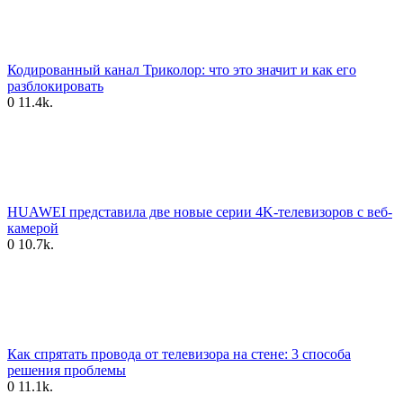
Кодированный канал Триколор: что это значит и как его
разблокировать
0
11.4k.
HUAWEI представила две новые серии 4K-телевизоров с веб-
камерой
0
10.7k.
Как спрятать провода от телевизора на стене: 3 способа
решения проблемы
0
11.1k.