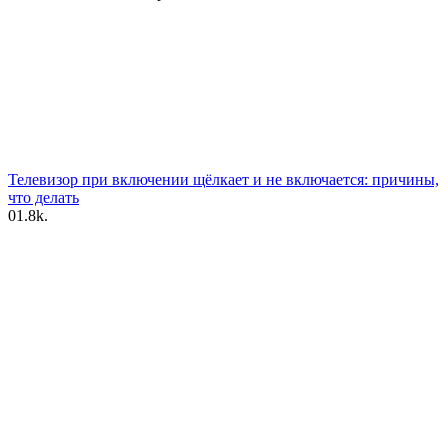
Телевизор при включении щёлкает и не включается: причины,
что делать
0
1.8k.