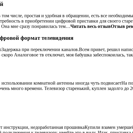
ей
 том числе, простая и удобная в обращении, есть все необходим
отребность в приобретении цифровой приставки для своего старе
. Она мне сразу понравилась тем…
Читать весь отзыв
Отзыв ре
фровой формат телевидения
:
Задержка при переключении каналов.Всем привет, решил напис
 скоро Аналоговое тв отключат, моя бабушка забеспокоилась, та
 использовании комнатной антенны иногда чуть подвисаетНа п
 очень много времени. Телевизор старенький, куплен задолго до
ет инструкции, недоработанная прошивкаКупили взамен умершей
 подключения к телевизору, имейте это в виду. Итак, приставка