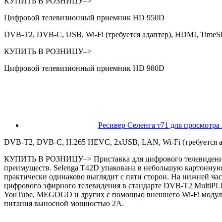
КУПИТЬ В РОЗНИЦУ–>
Цифровой телевизионный приемник HD 950D
DVB-T2, DVB-C, USB, Wi-Fi (требуется адаптер), HDMI, TimeShi
КУПИТЬ В РОЗНИЦУ–>
Цифровой телевизионный приемник HD 980D
Ресивер Cеленга т71 для просмотр
DVB-T2, DVB-С, Н.265 HEVC, 2хUSB, LAN, Wi-Fi (требуется ад
КУПИТЬ В РОЗНИЦУ–>
Приставка для цифрового телевидени
преимуществ. Selenga T42D упакована в небольшую картонную
практически одинаково выглядит с пяти сторон. На нижней ча
цифрового эфирного телевидения в стандарте DVB-T2 MultiPL
YouTube, MEGOGO и других с помощью внешнего Wi-Fi модуля. 
питания выносной мощностью 2А.