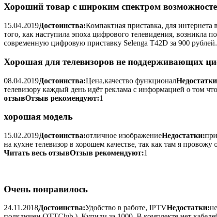
Хороший товар c широким спектром возможност
15.04.2019
Достоинства:
Компактная приставка, для интернета в
того, как наступила эпоха цифрового телевидения, возникла п
современную цифровую приставку Selenga T42D за 900 рублей
Хорошая для телевизоров не поддерживающих ци
08.04.2019
Достоинства:
Цена,качество функционал
Недостатки
телевизору каждый день идёт реклама с информацией о том что
отзыв
Отзыв рекомендуют:
1
хорошая модель
15.02.2019
Достоинства:
отличное изображение
Недостатки:
при
на кухне телевизор в хорошем качестве, так как там я провожу
Читать весь отзыв
Отзыв рекомендуют:
1
Очень понравилось
24.11.2018
Достоинства:
Удобство в работе, IPTV
Недостатки:
н
подключен OTTClub ). Купили за 1000. В комплекте нет кабелей