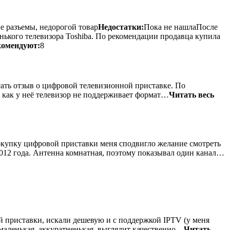
ые разъемы, недорогой товар
Недостатки:
Пока не нашлаПосле
нького телевизора Toshiba. По рекомендации продавца купила
комендуют:
8
ать отзыв о цифровой телевизионной приставке. По
к как у неё телевизор не поддерживает формат…
Читать весь
окупку цифровой приставки меня сподвигло желание смотреть
 2012 года. Антенна комнатная, поэтому показывал один канал…
 приставки, искали дешевую и с поддержкой IPTV (у меня
 маленькая, аккуратненькая, выглядит качественно…
Читать