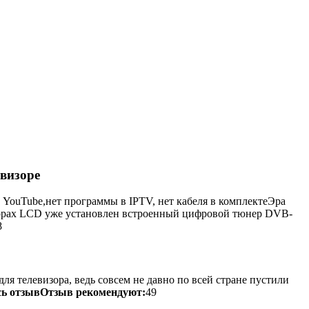
визоре
 YouTube,нет программы в IPTV, нет кабеля в комплектеЭра
зорах LСD уже установлен встроенный цифровой тюнер DVB-
8
ля телевизора, ведь совсем не давно по всей стране пустили
сь отзыв
Отзыв рекомендуют:
49