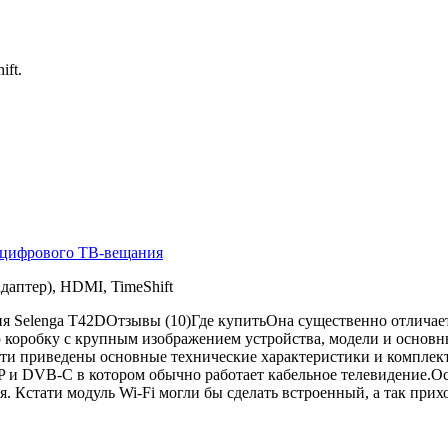
ft.
а цифрового ТВ-вещания
аптер), HDMI, TimeShift
я Selenga T42D
Отзывы (10)Где купитьОна существенно отличает
 коробку с крупным изображением устройства, модели и основн
сти приведены основные технические характеристики и комплек
P и DVB-C в котором обычно работает кабельное телевидение.О
Кстати модуль Wi-Fi могли бы сделать встроенный, а так прихо