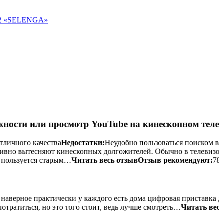
 «SELENGA»
ности или просмотр YouTube на кинескопном теле
тличного качества
Недостатки:
Неудобно пользоваться поиском в
ктивно вытесняют кинескопных долгожителей. Обычно в телеви
е пользуется старым…
Читать весь отзыв
Отзыв рекомендуют:
7
наверное практически у каждого есть дома цифровая приставка д
отратиться, но это того стоит, ведь лучше смотреть…
Читать ве