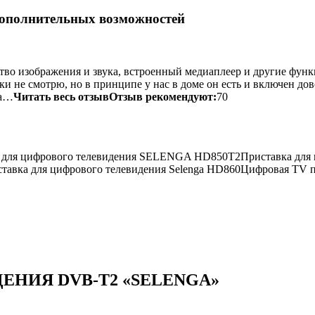
дополнительных возможностей
ство изображения и звука, встроенный медиаплеер и другие фун
ки не смотрю, но в принципе у нас в доме он есть и включен дов
на…
Читать весь отзыв
Отзыв рекомендуют:
70
а для цифрового телевидения SELENGA HD850T2Приставка для 
авка для цифрового телевидения Selenga HD860Цифровая TV пр
НИЯ DVB-T2 «SELENGA»