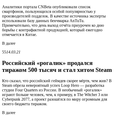
Аналитики портала CNBeta опубликовали список
смартфонов, пользующихся особой популярностью у
производителей подделок. В качестве источника эксперты
использовали базу данных бенчмарка AnTuTu.
Примечательно, что день выход отчёта приурочен ко дню
борьбы с контрафактной продукцией, который ежегодно
отмечается в Китае.
В
далее
55
14.03.21
Российский «рогалик» продался
тиражом 500 тысяч и стал хитом Steam
Кто сказал, что российский геймдев скорее мёртв, чем жив? В
Steam обрела невероятный успех Loop Hero — разработка
студии Four Quarters из России. В необычный «рогалик»
играют больше человек, чем, к примеру, в The Witcher 3 или
Cyberpunk 2077, а проект разошёлся по миру огромным для
своего бюджета тиражом.
В
далее