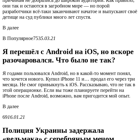
причинам не добрались до широкой аудитории. Как правило,
они так и остаются в загробном мире — но порой
разработчики всё-таки заканчивают начатое и выпускают своё
детище на суд публики много лет спустя.
В
далее
В
Популярное
753
5.03.21
Я перешёл с Android на iOS, но вскоре
разочаровался. Что было не так?
Я годами пользовался Android, но в какой-то момент понял,
что хочется нового. Купил iPhone 11 и… продал его через три
месяца. Не смог привыкнуть к iOS. Рассказываю, что не так в
этой операционке. Если вы тоже планируете перейти на
iPhone после Android, возможно, вам пригодится мой опыт.
В
далее
69
16.01.21
Полиция Украины задержала
«ведьмака» с серебряным мечом