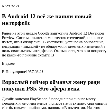
67
20.02.21
В Android 12 всё же нашли новый
интерфейс
Ранее на этой неделе Google выпустила Android 12 Developer
Preview. Система включает множество изменений, но не все
из тех, чтоВ ожидались. В частности, установив обновление,
владельцы «пикселей» не обнаружили заметных изменений в
пользовательском интерфейсе. Оказывается, что они попросту
по какой-то причине скрыты.В
В
далее
В
Популярное
195
7.03.21
Взрослый геймер обманул жену ради
покупки PS5. Это афера века
Дизайн консоли PlayStation 5 породил при анонсе массу
смешных и не очень мемов: пользователи активно сравнивали
её с бытовыми приборами, напримерВ роутерами. На этом