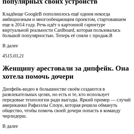
популярных своих устройств
Кладбище GoogleВ пополнилось ещё одним некогда
амбициозным и многообещающим проектом, стартовавшем
еще в 2014 году. Речь идёт о картонной гарнитуре
виртуальной реальности Cardboard, которая пользовалась
большой популярностью. Теперь её сняли с продаж.В
В
далее
45
15.03.21
Женщину арестовали за дипфейк. Она
хотела помочь дочери
Дипфейк-видео в большинстве своём создаются в
развлекательных целях, но есть и те, кто использует
передовые технологии ради выгоды. Яркий пример — случай
американки Рафаэллы Споун, которая решила обмануть
общество, чтобы помочь своей дочери попасть в команду
чирлидерш.
В
далее