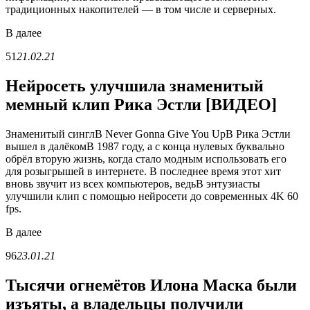
традиционных накопителей — в том числе и серверных.
В
далее
51
21.02.21
Нейросеть улучшила знаменитый
мемный клип Рика Эстли [ВИДЕО]
Знаменитый синглВ Never Gonna Give You UpВ Рика Эстли
вышел в далёкомВ 1987 году, а с конца нулевых буквально
обрёл вторую жизнь, когда стало модным использовать его
для розыгрышей в интернете. В последнее время этот хит
вновь звучит из всех компьютеров, ведьВ энтузиасты
улучшили клип с помощью нейросети до современных 4K 60
fps.
В
далее
96
23.01.21
Тысячи огнемётов Илона Маска были
изъяты, а владельцы получили