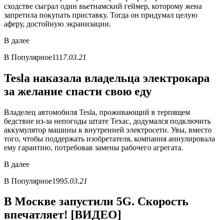
сходстве сыграл один вьетнамский геймер, которому жена
запретила покупать приставку. Тогда он придумал целую
аферу, достойную экранизации.
В
далее
В
Популярное
111
7.03.21
Tesla наказала владельца электрокара
за желание спасти свою еду
Владелец автомобиля Tesla, проживающий в терпящем
бедствие из-за непогоды штате Техас, додумался подключить
аккумулятор машины к внутренней электросети. Увы, вместо
того, чтобы поддержать изобретателя, компания аннулировала
ему гарантию, потребовав замены рабочего агрегата.
В
далее
В
Популярное
199
5.03.21
В Москве запустили 5G. Скорость
впечатляет! [ВИДЕО]