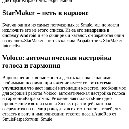
диктофонРазработчик: 9xgeneration
StarMaker – петь в караоке
Будучи одним из самых популярных за Smule, мы не могли
исключить его из этого списка. Из-за его
внедрение в
систему Android
и его обширный каталог, он заработал один
из лучших.StarMaker – петь в караокеРазработчик: StarMaker
Interactive
Voloco: автоматическая настройка
голоса и гармония
В дополнение к возможности делать караоке с нашими
любимыми песнями, приложение имеет голос
система
улучшения
что даст нашей интонации качество, необходимое
для хорошей работы.Voloco: автоматическая настройка голоса
и гармонияРазработчик: Резонансная полостьЕще одно
приложение взято из манги Smule, с разницей, которая
сосредоточена на
мир рэпа,
для всех тех пользователей, чья
страсть к рэпу и импровизации текстов песен.AutoRap от
SmuleРазработчик: Smule