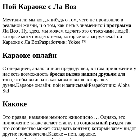
Пой Караоке с Ла Воз
Мечтали ли мы когда-нибудь о том, чего не произошло в
реальной жизни, и о том, как петь в знаменитой
программа
Ла Воз
, Ну, здесь мы можем сделать это с тысячами людей,
которые могут видеть темы, которые мы загружаем.Пой
Караоке с Ла ВозРазработчик: Yokee ™
Караоке онлайн
С операцией, аналогичной предыдущей, в этом приложении у
нас есть возможность
бросая вызов нашим друзьям
для
того, чтобы выиграть как можно выше в караоке-
дуэли.Караоке онлайн: пой и записывайРазработчик: Aloha
Std
Какоке
Это правда, название немного живописно … Однако, это
приложение также делает ставку на
социальный раздел
так
что сообщество может создавать контент, который затем видят
другие пользователи.Какоке – петь караоке,