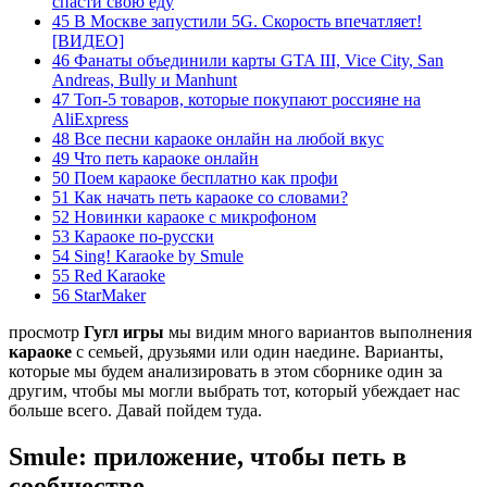
спасти свою еду
45 В Москве запустили 5G. Скорость впечатляет!
[ВИДЕО]
46 Фанаты объединили карты GTA III, Vice City, San
Andreas, Bully и Manhunt
47 Топ-5 товаров, которые покупают россияне на
AliExpress
48 Все песни караоке онлайн на любой вкус
49 Что петь караоке онлайн
50 Поем караоке бесплатно как профи
51 Как начать петь караоке со словами?
52 Новинки караоке с микрофоном
53 Караоке по-русски
54 Sing! Karaoke by Smule
55 Red Karaoke
56 StarMaker
просмотр
Гугл игры
мы видим много вариантов выполнения
караоке
с семьей, друзьями или один наедине. Варианты,
которые мы будем анализировать в этом сборнике один за
другим, чтобы мы могли выбрать тот, который убеждает нас
больше всего. Давай пойдем туда.
Smule: приложение, чтобы петь в
сообществе