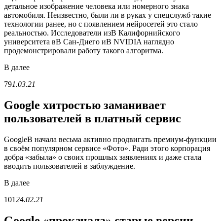
детальное изображение человека или номерного знака
автомобиля. Неизвестно, были ли в руках у спецслужб такие
технологии ранее, но с появлением нейросетей это стало
реальностью. Исследователи изВ Калифорнийского
университета вВ Сан-Диего иВ NVIDIA наглядно
продемонстрировали работу такого алгоритма.
В
далее
79
1.03.21
Google хитростью заманивает
пользователей в платный сервис
GoogleВ начала весьма активно продвигать премиум-функции
в своём популярном сервисе «Фото». Ради этого корпорация
добра «забыла» о своих прошлых заявлениях и даже стала
вводить пользователей в заблуждение.
В
далее
101
24.02.21
Google «прокачала» старые версии