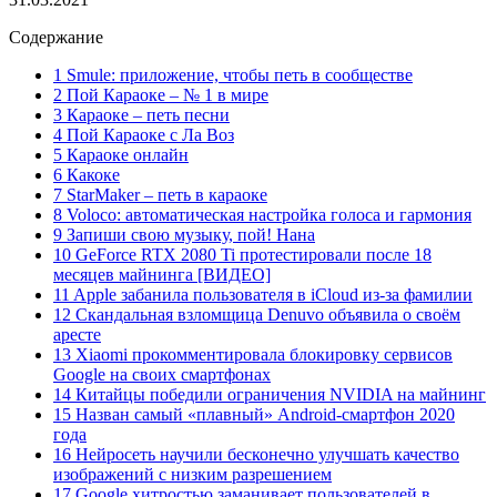
Содержание
1 Smule: приложение, чтобы петь в сообществе
2 Пой Караоке – № 1 в мире
3 Караоке – петь песни
4 Пой Караоке с Ла Воз
5 Караоке онлайн
6 Какоке
7 StarMaker – петь в караоке
8 Voloco: автоматическая настройка голоса и гармония
9 Запиши свою музыку, пой! Нана
10 GeForce RTX 2080 Ti протестировали после 18
месяцев майнинга [ВИДЕО]
11 Apple забанила пользователя в iCloud из-за фамилии
12 Скандальная взломщица Denuvo объявила о своём
аресте
13 Xiaomi прокомментировала блокировку сервисов
Google на своих смартфонах
14 Китайцы победили ограничения NVIDIA на майнинг
15 Назван самый «плавный» Android-смартфон 2020
года
16 Нейросеть научили бесконечно улучшать качество
изображений с низким разрешением
17 Google хитростью заманивает пользователей в