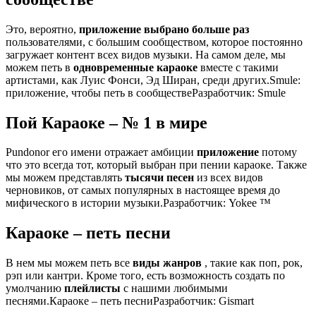
Это, вероятно,
приложение выбрано больше раз
пользователями, с большим сообществом, которое постоянно
загружает контент всех видов музыки. На самом деле, мы
можем петь в
одновременные караоке
вместе с такими
артистами, как Луис Фонси, Эд Ширан, среди других.Smule:
приложение, чтобы петь в сообществеРазработчик: Smule
Пой Караоке – № 1 в мире
Pundonor его имени отражает амбиции
приложение
потому
что это всегда тот, который выбран при пении караоке. Также
мы можем представлять
тысячи песен
из всех видов
черновиков, от самых популярных в настоящее время до
мифического в истории музыки.Разработчик: Yokee ™
Караоке – петь песни
В нем мы можем петь все
виды жанров
, такие как поп, рок,
рэп или кантри. Кроме того, есть возможность создать по
умолчанию
плейлисты
с нашими любимыми
песнями.Караоке – петь песниРазработчик: Gismart