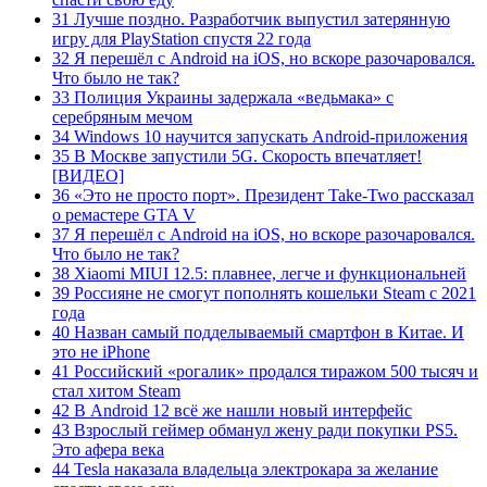
31 Лучше поздно. Разработчик выпустил затерянную
игру для PlayStation спустя 22 года
32 Я перешёл с Android на iOS, но вскоре разочаровался.
Что было не так?
33 Полиция Украины задержала «ведьмака» с
серебряным мечом
34 Windows 10 научится запускать Android-приложения
35 В Москве запустили 5G. Скорость впечатляет!
[ВИДЕО]
36 «Это не просто порт». Президент Take-Two рассказал
о ремастере GTA V
37 Я перешёл с Android на iOS, но вскоре разочаровался.
Что было не так?
38 Xiaomi MIUI 12.5: плавнее, легче и функциональней
39 Россияне не смогут пополнять кошельки Steam с 2021
года
40 Назван самый подделываемый смартфон в Китае. И
это не iPhone
41 Российский «рогалик» продался тиражом 500 тысяч и
стал хитом Steam
42 В Android 12 всё же нашли новый интерфейс
43 Взрослый геймер обманул жену ради покупки PS5.
Это афера века
44 Tesla наказала владельца электрокара за желание