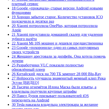
платный сервис
18 Google «прокачала» старые версии Android новыми
функциями
19 Хорошо забытое старое. Количество установок ICQ
подскочило в десятки раз
20 Xiaomi потроллила OnePlus, которая потроллила
Apple
21 Xiaomi представила домашний скалер для удаления
зубного налёта
22 Xiaomi Mi 10S мощнее и дешевле предшественника
23 Google «похоронила» одно из самых популярных
своих устройств
24 Женщину арестовали за дипфейк. Она хотела помочь
дочери
25 Разработчики VLC показали полностью
обновлённый плеер
26 Китайский диск на 700 ТБ заменит 28 000 Blu-Ray
27 Нейросеть улучшила знаменитый мемный клип Рика
Эстли [ВИДЕО]
28 Тысячи огнемётов Илона Маска были изъяты, а
владельцы получили крупные штрафы
29 Павел Дуров призывает пользователей iOS
переходить на Android
30 Tesla наказала владельца электрокара за желание
спасти свою еду