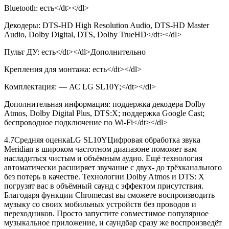
Bluetooth: есть</dt></dl>
Декодеры: DTS-HD High Resolution Audio, DTS-HD Master
Audio, Dolby Digital, DTS, Dolby TrueHD</dt></dl>
Пульт ДУ: есть</dt></dl>Дополнительно
Крепления для монтажа: есть</dt></dl>
Комплектация: — АС LG SL10Y;</dt></dl>
Дополнительная информация: поддержка декодера Dolby
Atmos, Dolby Digital Plus, DTS:X; поддержка Google Cast;
беспроводное подключение по Wi-Fi</dt></dl>
4.7
Средняя оценка
LG SL10YЦифровая обработка звука
Meridian в широком частотном диапазоне поможет вам
насладиться чистым и объёмным аудио. Ещё технология
автоматически расширяет звучание с двух- до трёхканального
без потерь в качестве. Технологии Dolby Atmos и DTS: X
погрузят вас в объёмный саунд с эффектом присутствия.
Благодаря функции Chromecast вы сможете воспроизводить
музыку со своих мобильных устройств без проводов и
переходников. Просто запустите совместимое популярное
музыкальное приложение, и саундбар сразу же воспроизведёт