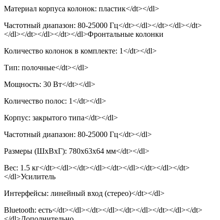
Материал корпуса колонок: пластик</dt></dl>
Частотный диапазон: 80-25000 Гц</dt></dl></dt></dl></dt>
</dl></dt></dl></dt></dl>Фронтальные колонки
Количество колонок в комплекте: 1</dt></dl>
Тип: полочные</dt></dl>
Мощность: 30 Вт</dt></dl>
Количество полос: 1</dt></dl>
Корпус: закрытого типа</dt></dl>
Частотный диапазон: 80-25000 Гц</dt></dl>
Размеры (ШхВхГ): 780x63x64 мм</dt></dl>
Вес: 1.5 кг</dt></dl></dt></dl></dt></dl></dt></dl></dt>
</dl>Усилитель
Интерфейсы: линейный вход (стерео)</dt></dl>
Bluetooth: есть</dt></dl></dt></dl></dt></dl></dt></dl></dt>
</dl>Дополнительно