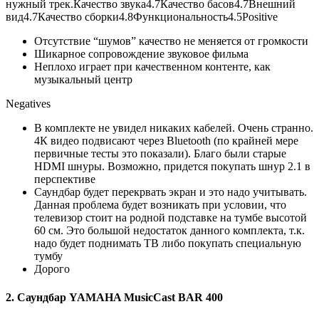
нужный трек.
Качество звука
4.7
Качество басов
4.7
Внешний
вид
4.7
Качество сборки
4.8
Функциональность
4.5Positive
Отсутствие “шумов” качество не меняется от громкости
Шикарное сопровождение звуковое фильма
Неплохо играет при качественном контенте, как
музыкальный центр
Negatives
В комплекте не увидел никаких кабелей. Очень странно.
4К видео подвисают через Bluetooth (по крайней мере
первичные тесты это показали). Благо были старые
HDMI шнуры. Возможно, придется покупать шнур 2.1 в
перспективе
Саундбар будет перекрвать экран и это надо учитывать.
Данная проблема будет возникать при условии, что
телевизор стоит на родной подставке на тумбе высотой
60 см. Это большой недостаток данного комплекта, т.к.
надо будет поднимать ТВ либо покупать специальную
тумбу
Дорого
2. Саундбар YAMAHA MusicCast BAR 400