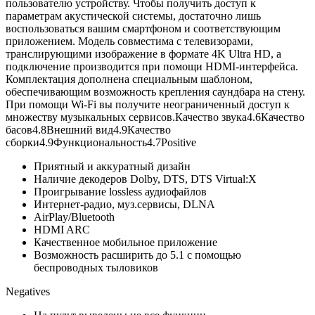
пользователю устройству. Чтобы получить доступ к
параметрам акустической системы, достаточно лишь
воспользоваться вашим смартфоном и соответствующим
приложением. Модель совместима с телевизорами,
транслирующими изображение в формате 4K Ultra HD, а
подключение производится при помощи HDMI-интерфейса.
Комплектация дополнена специальным шаблоном,
обеспечивающим возможность крепления саундбара на стену.
При помощи Wi-Fi вы получите неограниченный доступ к
множеству музыкальных сервисов.
Качество звука
4.6
Качество
басов
4.8
Внешний вид
4.9
Качество
сборки
4.9
Функциональность
4.7Positive
Приятный и аккуратный дизайн
Наличие декодеров Dolby, DTS, DTS Virtual:X
Проигрывание lossless аудиофайлов
Интернет-радио, муз.сервисы, DLNA
AirPlay/Bluetooth
HDMI ARC
Качественное мобильное приложение
Возможность расширить до 5.1 с помощью
беспроводных тыловиков
Negatives