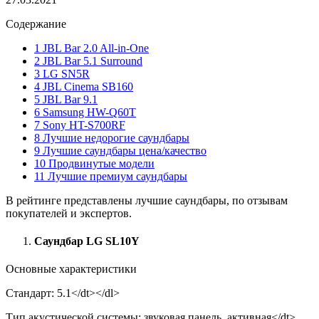
Содержание
1 JBL Bar 2.0 All-in-One
2 JBL Bar 5.1 Surround
3 LG SN5R
4 JBL Cinema SB160
5 JBL Bar 9.1
6 Samsung HW-Q60T
7 Sony HT-S700RF
8 Лучшие недорогие саундбары
9 Лучшие саундбары цена/качество
10 Продвинутые модели
11 Лучшие премиум саундбары
В рейтинге представлены лучшие саундбары, по отзывам
покупателей и экспертов.
Саундбар LG SL10Y
Основные характеристики
Стандарт: 5.1</dt></dl>
Тип акустической системы: звуковая панель, активная</dt>