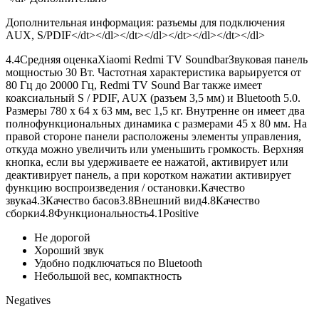
Дополнительная информация: разъемы для подключения
AUX, S/PDIF</dt></dl></dt></dl></dt></dl></dt></dl>
4.4
Средняя оценка
Xiaomi Redmi TV SoundbarЗвуковая панель
мощностью 30 Вт. Частотная характеристика варьируется от
80 Гц до 20000 Гц, Redmi TV Sound Bar также имеет
коаксиальный S / PDIF, AUX (разъем 3,5 мм) и Bluetooth 5.0.
Размеры 780 х 64 х 63 мм, вес 1,5 кг. Внутренне он имеет два
полнофункциональных динамика с размерами 45 х 80 мм. На
правой стороне панели расположены элементы управления,
откуда можно увеличить или уменьшить громкость. Верхняя
кнопка, если вы удерживаете ее нажатой, активирует или
деактивирует панель, а при коротком нажатии активирует
функцию воспроизведения / остановки.
Качество
звука
4.3
Качество басов
3.8
Внешний вид
4.8
Качество
сборки
4.8
Функциональность
4.1Positive
Не дорогой
Хороший звук
Удобно подключаться по Bluetooth
Небольшой вес, компактность
Negatives