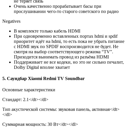
не теряет связь
Очень качественно прорабатывает басы при
прослушивании чего-то старого советского по радио
Negatives
В комплекте только кабель HDMI
При одновременно вставленных портах hdmi и spdif
приоритет идёт на hdmi, то есть пока не убрать питание
с HDMI звук по SPDIF воспроизводится не будет. Не
смотря на выбор соответствующего режима “TV”.
Приходится вынимать провод из разъёма HDMI
Поддерживает не все кодеки, но это не сильно печалит,
Dolby Digital вполне хватает
5. Саундбар Xiaomi Redmi TV Soundbar
Основные характеристики
Стандарт: 2.1</dt></dl>
Тип акустической системы: звуковая панель, активная</dt>
</dl>
Суммарная мощность: 30 Вт</dt></dl>