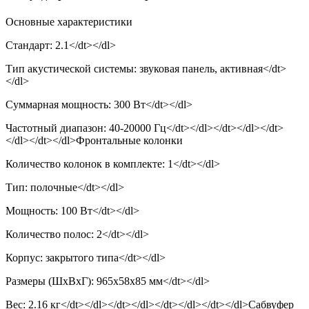
Основные характеристики
Стандарт: 2.1</dt></dl>
Тип акустической системы: звуковая панель, активная</dt>
</dl>
Суммарная мощность: 300 Вт</dt></dl>
Частотный диапазон: 40-20000 Гц</dt></dl></dt></dl></dt>
</dl></dt></dl>Фронтальные колонки
Количество колонок в комплекте: 1</dt></dl>
Тип: полочные</dt></dl>
Мощность: 100 Вт</dt></dl>
Количество полос: 2</dt></dl>
Корпус: закрытого типа</dt></dl>
Размеры (ШхВхГ): 965x58x85 мм</dt></dl>
Вес: 2.16 кг</dt></dl></dt></dl></dt></dl></dt></dl>Сабвуфер