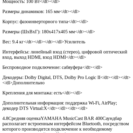
Мощность: 100 Вт</dt></dl>
Размеры динамиков: 165 мм</dt></dl>
Корпус: фазоинверторного типа</dt></dl>
Размеры (ШхВхГ): 180x417x405 мм</dt></dl>
Вес: 9.4 кг</dt></dl></dt></dl>Усилитель
Интерфейсы: линейный вход (стерео), цифровой оптический
вход, выход HDMI, вход HDMI</dt></dl>
Беспроводное подключение: сабвуфера</dt></dl>
Декодеры: Dolby Digital, DTS, Dolby Pro Logic II</dt></dl></dt>
</dl>Дополнительно
Крепления для монтажа: есть</dt></dl>
Дополнительная информация: поддержка Wi-Fi, AirPlay;
декодер DTS Virtual:X</dt></dl></dt></dl>
4.8
Средняя оценка
YAMAHA MusicCast BAR 400Саундбар
располагает встроенным интерфейсом Bluetooth, посредством
которого производится подключение к необходимому