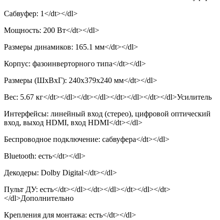
Сабвуфер: 1</dt></dl>
Мощность: 200 Вт</dt></dl>
Размеры динамиков: 165.1 мм</dt></dl>
Корпус: фазоинверторного типа</dt></dl>
Размеры (ШхВхГ): 240x379x240 мм</dt></dl>
Вес: 5.67 кг</dt></dl></dt></dl></dt></dl></dt></dl>Усилитель
Интерфейсы: линейный вход (стерео), цифровой оптический
вход, выход HDMI, вход HDMI</dt></dl>
Беспроводное подключение: сабвуфера</dt></dl>
Bluetooth: есть</dt></dl>
Декодеры: Dolby Digital</dt></dl>
Пульт ДУ: есть</dt></dl></dt></dl></dt></dl></dt>
</dl>Дополнительно
Крепления для монтажа: есть</dt></dl>