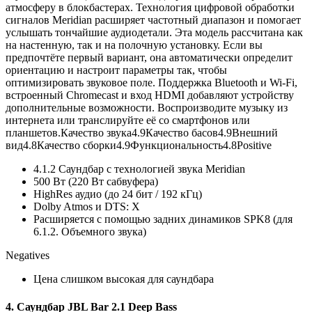
атмосферу в блокбастерах. Технология цифровой обработки
сигналов Meridian расширяет частотный диапазон и помогает
услышать тончайшие аудиодетали. Эта модель рассчитана как
на настенную, так и на полочную установку. Если вы
предпочтёте первый вариант, она автоматически определит
ориентацию и настроит параметры так, чтобы
оптимизировать звуковое поле. Поддержка Bluetooth и Wi-Fi,
встроенный Chromecast и вход HDMI добавляют устройству
дополнительные возможности. Воспроизводите музыку из
интернета или транслируйте её со смартфонов или
планшетов.
Качество звука
4.9
Качество басов
4.9
Внешний
вид
4.8
Качество сборки
4.9
Функциональность
4.8Positive
4.1.2 Саундбар с технологией звука Meridian
500 Вт (220 Вт сабвуфера)
HighRes аудио (до 24 бит / 192 кГц)
Dolby Atmos и DTS: X
Расширяется с помощью задних динамиков SPK8 (для
6.1.2. Объемного звука)
Negatives
Цена слишком высокая для саундбара
4. Саундбар JBL Bar 2.1 Deep Bass