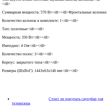
</dl>
Суммарная мощность: 570 Вт</dt></dl>Фронтальные колонки
Количество колонок в комплекте: 1</dt></dl>
Тип: полочные</dt></dl>
Мощность: 350 Вт</dt></dl>
Импеданс: 4 Ом</dt></dl>
Количество полос: 3</dt></dl>
Корпус: закрытого типа</dt></dl>
Размеры (ШхВхГ): 1443x63x146 мм</dt></dl>
Стоит ли покупать саундбар для
телевизора