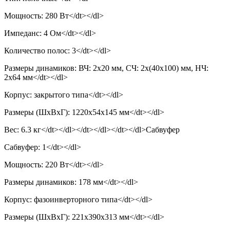
Мощность: 280 Вт</dt></dl>
Импеданс: 4 Ом</dt></dl>
Количество полос: 3</dt></dl>
Размеры динамиков: ВЧ: 2х20 мм, СЧ: 2х(40х100) мм, НЧ:
2х64 мм</dt></dl>
Корпус: закрытого типа</dt></dl>
Размеры (ШхВхГ): 1220x54x145 мм</dt></dl>
Вес: 6.3 кг</dt></dl></dt></dl></dt></dl>Сабвуфер
Сабвуфер: 1</dt></dl>
Мощность: 220 Вт</dt></dl>
Размеры динамиков: 178 мм</dt></dl>
Корпус: фазоинверторного типа</dt></dl>
Размеры (ШхВхГ): 221x390x313 мм</dt></dl>