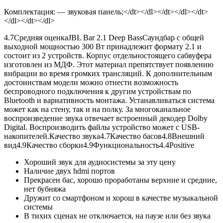
Комплектация: — звуковая панель;</dt></dl></dt></dl></dt>
</dl></dt></dl>
4.7
Средняя оценка
JBL Bar 2.1 Deep BassСаундбар с общей
выходной мощностью 300 Вт принадлежит формату 2.1 и
состоит из 2 устройств. Корпус отдельностоящего сабвуфера
изготовлен из МДФ. Этот материал препятствует появлению
вибрации во время громких трансляций. К дополнительным
достоинствам модели можно отнести возможность
беспроводного подключения к другим устройствам по
Bluetooth и вариативность монтажа. Устанавливаться система
может как на стену, так и на полку. За многоканальное
воспроизведение звука отвечает встроенный декодер Dolby
Digital. Воспроизводить файлы устройство может с USB-
накопителей.
Качество звука
4.7
Качество басов
4.8
Внешний
вид
4.9
Качество сборки
4.9
Функциональность
4.4Positive
Хороший звук для аудиосистемы за эту цену
Наличие двух hdmi портов
Прекрасен бас, хорошо проработаны верхние и средние,
нет бубняжа
Дружит со смартфоном и хорош в качестве музыкальной
системы
В тихих сценах не отключается, на паузе или без звука