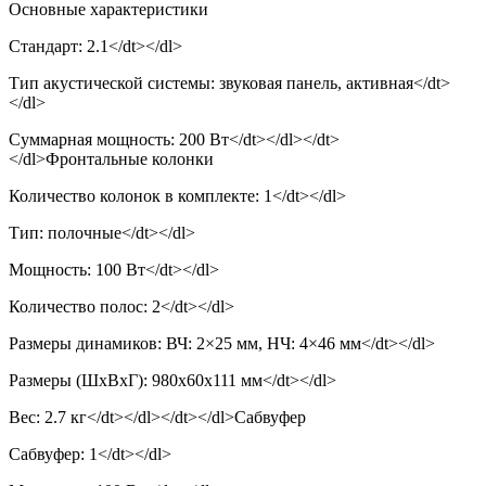
Основные характеристики
Стандарт: 2.1</dt></dl>
Тип акустической системы: звуковая панель, активная</dt>
</dl>
Суммарная мощность: 200 Вт</dt></dl></dt>
</dl>Фронтальные колонки
Количество колонок в комплекте: 1</dt></dl>
Тип: полочные</dt></dl>
Мощность: 100 Вт</dt></dl>
Количество полос: 2</dt></dl>
Размеры динамиков: ВЧ: 2×25 мм, НЧ: 4×46 мм</dt></dl>
Размеры (ШхВхГ): 980x60x111 мм</dt></dl>
Вес: 2.7 кг</dt></dl></dt></dl>Сабвуфер
Сабвуфер: 1</dt></dl>