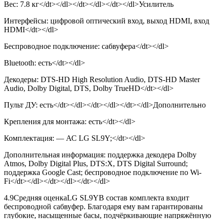
Вес: 7.8 кг</dt></dl></dt></dl></dt></dl>Усилитель
Интерфейсы: цифровой оптический вход, выход HDMI, вход
HDMI</dt></dl>
Беспроводное подключение: сабвуфера</dt></dl>
Bluetooth: есть</dt></dl>
Декодеры: DTS-HD High Resolution Audio, DTS-HD Master
Audio, Dolby Digital, DTS, Dolby TrueHD</dt></dl>
Пульт ДУ: есть</dt></dl></dt></dl></dt></dl>Дополнительно
Крепления для монтажа: есть</dt></dl>
Комплектация: — АС LG SL9Y;</dt></dl>
Дополнительная информация: поддержка декодера Dolby
Atmos, Dolby Digital Plus, DTS:X, DTS Digital Surround;
поддержка Google Cast; беспроводное подключение по Wi-
Fi</dt></dl></dt></dl></dt></dl>
4.9
Средняя оценка
LG SL9YВ состав комплекта входит
беспроводной сабвуфер. Благодаря ему вам гарантированы
глубокие, насыщенные басы, подчёркивающие напряжённую