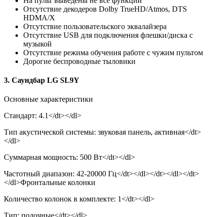
На пульт выведены не все функции
Отсутствие декодеров Dolby TrueHD/Atmos, DTS
HDMA/X
Отсутствие пользовательского эквалайзера
Отсутствие USB для подключения флешки/диска с
музыкой
Отсутствие режима обучения работе с чужим пультом
Дорогие беспроводные тыловики
3. Саундбар LG SL9Y
Основные характеристики
Стандарт: 4.1</dt></dl>
Тип акустической системы: звуковая панель, активная</dt>
</dl>
Суммарная мощность: 500 Вт</dt></dl>
Частотный диапазон: 42-20000 Гц</dt></dl></dt></dl></dt>
</dl>Фронтальные колонки
Количество колонок в комплекте: 1</dt></dl>
Тип: полочные</dt></dl>