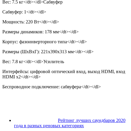
Вес: 7.5 кг</dt></dl>Сабвуфер
Сабвуфер: 1</dt></dl>
Мощность: 220 Вт</dt></dl>
Размеры динамиков: 178 мм</dt></dl>
Корпус: фазоинверторного типа</dt></dl>
Размеры (ШхВхГ): 221x390x313 мм</dt></dl>
Вес: 7.8 кг</dt></dl>Усилитель
Интерфейсы: цифровой оптический вход, выход HDMI, вход
HDMI x2</dt></dl>
Беспроводное подключение: сабвуфера</dt></dl>
Рейтинг лучших саундбаров 2020
года в разных ценовых категориях