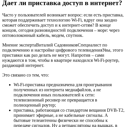
Дает ли приставка доступ в интернет?
Часто у пользователей возникает вопрос: если есть приставка,
которая поддерживает технологию Wi-Fi, вдруг она заодно
сможет обеспечить доступ и к интернет-сетям? В конце
концов, сегодня разновидностей подключения – море: через
оптоволоконный кабель, модем, спутник.
Мнение экспертаВиталий СадовниковСпециалист по
подключению и настройке цифрового телевиденияУвы, этого
приставки как раз делать не могут. Напротив – сами
нуждаются в том, чтобы в квартире находился Wi-Fi-роутер,
раздающий интернет.
Это связано со тем, что:
Wi-Fi-приставка предназначена для проигрывания
полученных из интернета медиафайлов
, а не
подключения иных пользователей к сети:
телевизионный ресивер не превращается в
полноценный роутер;
приставка, работающая со стандартом вещания DVB-T2,
принимает эфирные, а не кабельные сигналы.
А
бытовые телеантенны физически не способны к
передаче сигналов. Ну а ретрансляторы на вышках, в