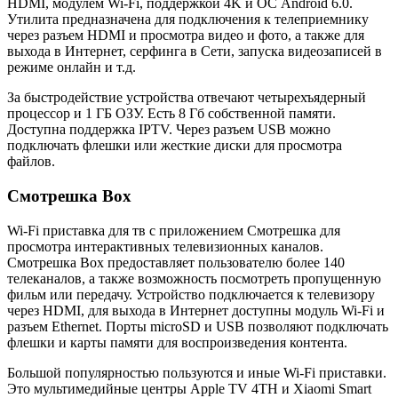
HDMI, модулем Wi-Fi, поддержкой 4K и ОС Android 6.0.
Утилита предназначена для подключения к телеприемнику
через разъем HDMI и просмотра видео и фото, а также для
выхода в Интернет, серфинга в Сети, запуска видеозаписей в
режиме онлайн и т.д.
За быстродействие устройства отвечают четырехъядерный
процессор и 1 ГБ ОЗУ. Есть 8 Гб собственной памяти.
Доступна поддержка IPTV. Через разъем USB можно
подключать флешки или жесткие диски для просмотра
файлов.
Смотрешка Box
Wi-Fi приставка для тв с приложением Смотрешка для
просмотра интерактивных телевизионных каналов.
Смотрешка Box предоставляет пользователю более 140
телеканалов, а также возможность посмотреть пропущенную
фильм или передачу. Устройство подключается к телевизору
через HDMI, для выхода в Интернет доступны модуль Wi-Fi и
разъем Ethernet. Порты microSD и USB позволяют подключать
флешки и карты памяти для воспроизведения контента.
Большой популярностью пользуются и иные Wi-Fi приставки.
Это мультимедийные центры Apple TV 4TH и Xiaomi Smart