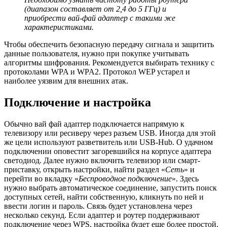
(диапазон составляет от 2,4 до 5 ГГц) и
приобрести вай-фай адаптер с такими же
характеристиками.
Чтобы обеспечить безопасную передачу сигнала и защитить
данные пользователя, нужно при покупке учитывать
алгоритмы шифрования. Рекомендуется выбирать технику с
протоколами WPA и WPA2. Протокол WEP устарел и
наиболее уязвим для внешних атак.
Подключение и настройка
Обычно вай фай адаптер подключается напрямую к
телевизору или ресиверу через разъем USB. Иногда для этой
же цели используют разветвитель или USB-Hub. О удачном
подключении оповестит загоревшийся на корпусе адаптера
светодиод. Далее нужно включить телевизор или смарт-
приставку, открыть настройки, найти раздел «
Сеть
» и
перейти во вкладку «
Беспроводное подключение
». Здесь
нужно выбрать автоматическое соединение, запустить поиск
доступных сетей, найти собственную, кликнуть по ней и
ввести логин и пароль. Связь будет установлена через
несколько секунд. Если адаптер и роутер поддерживают
подключение через WPS, настройка будет еще более простой.