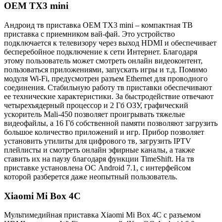
OEM TX3 mini
Андроид тв приставка OEM TX3 mini – компактная ТВ
приставка с приемником вай-фай. Это устройство
подключается к телевизору через выход HDMI и обеспечивает
бесперебойное подключение к сети Интернет. Благодаря
этому пользователь может смотреть онлайн видеоконтент,
пользоваться приложениями, запускать игры и т.д. Помимо
модуля Wi-Fi, предусмотрен разъем Ethernet для проводного
соединения. Стабильную работу тв приставки обеспечивают
ее технические характеристики. За быстродействие отвечают
четырехъядерный процессор и 2 Гб ОЗУ, графический
ускоритель Mali-450 позволяет проигрывать тяжелые
видеофайлы, а 16 Гб собственной памяти позволяют загрузить
большое количество приложений и игр. Прибор позволяет
установить утилиты для цифрового тв, загрузить IPTV
плейлисты и смотреть онлайн эфирные каналы, а также
ставить их на паузу благодаря функции TimeShift. На тв
приставке установлена ОС Android 7.1, с интерфейсом
которой разберется даже неопытный пользователь.
Xiaomi Mi Box 4C
Мультимедийная приставка Xiaomi Mi Box 4C с разъемом