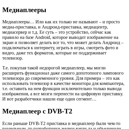
Медиаплееры
Медиаплееры… Или как их только не называют – и просто
медиа-приставка, и Андроид-приставка, медиацентр,
медиасервер и т.д. Ее суть – это устройство, сейчас как
правило на базе Android, которое выводит изображение на
экран и позволяет делать все то, что может делать Андроид –
подключаться к интернету, играть в игры, смотреть фото и
видео, даже тех форматов, которые не поддерживает
телевизор.
Т.е. покупая такой недорогой медиаплеер, мы могли
расширить функционал даже самого допотопного лампового
телевизора до современного уровня. Для примера – это как
использовать телевизор в качестве монитора для компьютера,
т.е. оставить на нем функции исключительно только вывода
изображения, а все мозги перенести на цифровую приставку.
И вот разработчики нашли еще один сегмент…
Медиаплеер с DVB-T2
Если раньше DVB-T2 приставка и медиаплеер были чем-то
раздельным, то разработчики железа взяли да и объединили