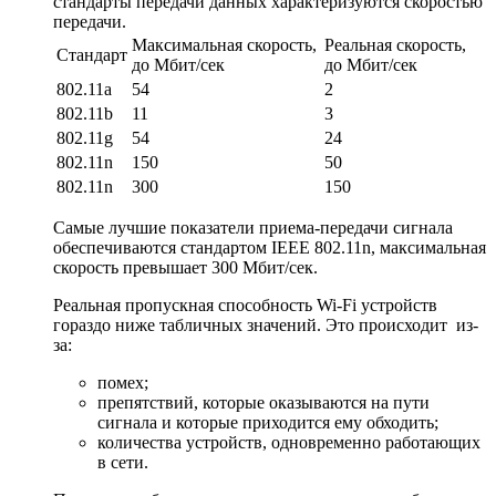
стандарты передачи данных характеризуются скоростью
передачи.
Максимальная скорость,
Реальная скорость,
Стандарт
до Мбит/cек
до Мбит/сек
802.11а
54
2
802.11b
11
3
802.11g
54
24
802.11n
150
50
802.11n
300
150
Самые лучшие показатели приема-передачи сигнала
обеспечиваются стандартом IEEE 802.11n, максимальная
скорость превышает 300 Мбит/cек.
Реальная пропускная способность Wi-Fi устройств
гораздо ниже табличных значений. Это происходит из-
за:
помех;
препятствий, которые оказываются на пути
сигнала и которые приходится ему обходить;
количества устройств, одновременно работающих
в сети.