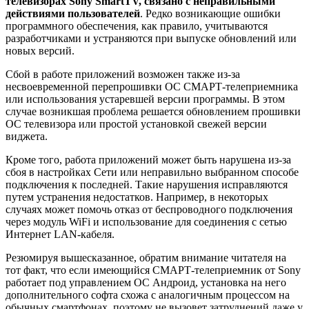
телевизорах Sony SmartTV, связано с неправильными
действиями пользователей
. Редко возникающие ошибки
программного обеспечения, как правило, учитываются
разработчиками и устраняются при выпуске обновлений или
новых версий.
Сбой в работе приложений возможен также из-за
несвоевременной перепрошивки ОС СМАРТ-телеприемника
или использования устаревшей версии программы. В этом
случае возникшая проблема решается обновлением прошивки
ОС телевизора или простой установкой свежей версии
виджета.
Кроме того, работа приложений может быть нарушена из-за
сбоя в настройках Сети или неправильно выбранном способе
подключения к последней. Такие нарушения исправляются
путем устранения недостатков. Например, в некоторых
случаях может помочь отказ от беспроводного подключения
через модуль WiFi и использование для соединения с сетью
Интернет LAN-кабеля.
Резюмируя вышесказанное, обратим внимание читателя на
тот факт, что если имеющийся СМАРТ-телеприемник от Sony
работает под управлением ОС Андроид, установка на него
дополнительного софта схожа с аналогичным процессом на
обычных смартфонах, поэтому не вызовет затруднений даже у