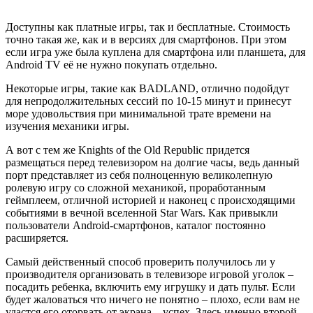
Доступны как платные игры, так и бесплатные. Стоимость
точно такая же, как и в версиях для смартфонов. При этом
если игра уже была куплена для смартфона или планшета, для
Android TV её не нужно покупать отдельно.
Некоторые игры, такие как BADLAND, отлично подойдут
для непродолжительных сессий по 10-15 минут и принесут
море удовольствия при минимальной трате времени на
изучения механики игры.
А вот с тем же Knights of the Old Republic придется
размещаться перед телевизором на долгие часы, ведь данный
порт представляет из себя полноценную великолепную
ролевую игру со сложной механикой, проработанным
геймплеем, отличной историей и наконец с происходящими
событиями в вечной вселенной Star Wars. Как привыкли
пользователи Android-смартфонов, каталог постоянно
расширяется.
Самый действенный способ проверить получилось ли у
производителя организовать в телевизоре игровой уголок ‒
посадить ребенка, включить ему игрушку и дать пульт. Если
будет жаловаться что ничего не понятно ‒ плохо, если вам не
удастся его оторвать от экрана ‒ успех. Здесь именно второй