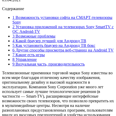
Содержание
1 Возможность установки софта на СМАРТ-телевизоры
Sony
2 Установка приложений на телевизорах Sony SmartTV с
ОС Android-TV
3 Возможные проблемы
4 Какой браузер лучший для Андроид ТВ
5 Как установить браузер на Андроид ТВ бокс
6 Другие способы просмотра веб-страниц на Android TV
7 Какие есть игры
8 Управление
9 Визуальная часть, производительность
Телевизионные приемники торговой марки Sony известны во
всем мире благодаря отличному качеству изображения,
оригинальному дизайну и высокой надежности в
эксплуатации. Компания Sony Corporation уже много лет
использует самые лучшие технологические решения (в
частности — Smart-TV), расширяющие интерфейсные
возможности своих телевизоров, что позволило превратить их
в мультимедийные центры. Несмотря на наличие
разноплановых предустановленных программ, пользователям
ввиду их вкусовых предпочтений и удобства использования