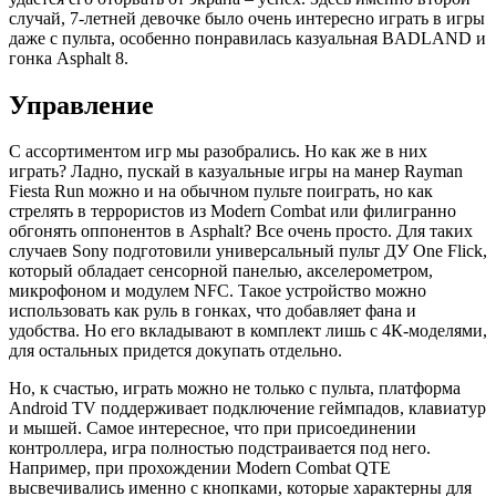
случай, 7-летней девочке было очень интересно играть в игры
даже с пульта, особенно понравилась казуальная BADLAND и
гонка Asphalt 8.
Управление
С ассортиментом игр мы разобрались. Но как же в них
играть? Ладно, пускай в казуальные игры на манер Rayman
Fiesta Run можно и на обычном пульте поиграть, но как
стрелять в террористов из Modern Combat или филигранно
обгонять оппонентов в Asphalt? Все очень просто. Для таких
случаев Sony подготовили универсальный пульт ДУ One Flick,
который обладает сенсорной панелью, акселерометром,
микрофоном и модулем NFC. Такое устройство можно
использовать как руль в гонках, что добавляет фана и
удобства. Но его вкладывают в комплект лишь с 4К-моделями,
для остальных придется докупать отдельно.
Но, к счастью, играть можно не только с пульта, платформа
Android TV поддерживает подключение геймпадов, клавиатур
и мышей. Самое интересное, что при присоединении
контроллера, игра полностью подстраивается под него.
Например, при прохождении Modern Combat QTE
высвечивались именно с кнопками, которые характерны для