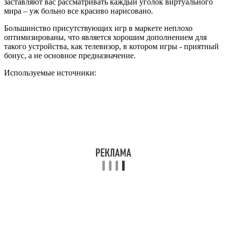
заставляют вас рассматривать каждый уголок виртуального
мира ‒ уж больно все красиво нарисовано.
Большинство присутствующих игр в маркете неплохо
оптимизированы, что является хорошим дополнением для
такого устройства, как телевизор, в котором игры ­­- приятный
бонус, а не основное предназначение.
Используемые источники:
https://otvet.tv/tehnika/smart-tv/kak-ustanovit-prilozheniya-na-
sony.html
https://smarts-iptv.com/kakoj-brauzer-luchshe-ustanovit-na-
android-tv.html
https://itc.ua/articles/znakomimsya-s-android-tv-ot-sony-igryi/