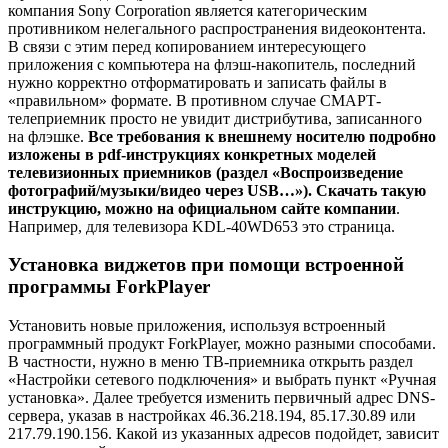
компания Sony Corporation является категорическим
противником нелегального распространения видеоконтента.
В связи с этим перед копированием интересующего
приложения с компьютера на флэш-накопитель, последний
нужно корректно отформатировать и записать файлы в
«правильном» формате. В противном случае СМАРТ-
телеприемник просто не увидит дистрибутива, записанного
на флэшке.
Все требования к внешнему носителю подробно
изложены в pdf-инструкциях конкретных моделей
телевизионных приемников (раздел «Воспроизведение
фотографий/музыки/видео через USB…»). Скачать такую
инструкцию, можно на официальном сайте компании
.
Например, для телевизора KDL-40WD653 это страница.
Установка виджетов при помощи встроенной
программы ForkPlayer
Установить новые приложения, используя встроенный
программный продукт ForkPlayer, можно разными способами.
В частности, нужно в меню ТВ-приемника открыть раздел
«Настройки сетевого подключения» и выбрать пункт «Ручная
установка». Далее требуется изменить первичный адрес DNS-
сервера, указав в настройках 46.36.218.194, 85.17.30.89 или
217.79.190.156. Какой из указанных адресов подойдет, зависит