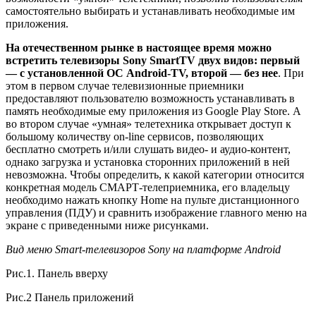
самостоятельно выбирать и устанавливать необходимые им
приложения.
На отечественном рынке в настоящее время можно
встретить телевизоры Sony SmartTV двух видов: первый
— с установленной ОС Android-TV, второй — без нее
. При
этом в первом случае телевизионные приемники
предоставляют пользователю возможность устанавливать в
память необходимые ему приложения из Google Play Store. А
во втором случае «умная» телетехника открывает доступ к
большому количеству on-line сервисов, позволяющих
бесплатно смотреть и/или слушать видео- и аудио-контент,
однако загрузка и установка сторонних приложений в ней
невозможна. Чтобы определить, к какой категории относится
конкретная модель СМАРТ-телеприемника, его владельцу
необходимо нажать кнопку Home на пульте дистанционного
управления (ПДУ) и сравнить изображение главного меню на
экране с приведенными ниже рисунками.
Вид меню
Smart
-телевизоров
Sony
на платформе
Android
Рис.1. Панель вверху
Рис.2 Панель приложений