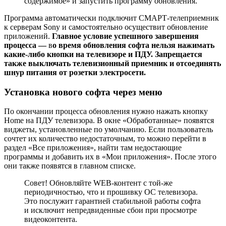
содержимое» и запустить программу обновления.
Программа автоматически подключит СМАРТ-телеприемник
к серверам Sony и самостоятельно осуществит обновление
приложений.
Главное условие успешного завершения
процесса —
в
о время обновления софта нельзя нажимать
какие-либо кнопки на телевизоре и ПДУ. Запрещается
также выключать телевизионный приемник и отсоединять
шнур питания от розетки электросети.
Установка нового софта через меню
По окончании процесса обновления нужно нажать кнопку
Home на ПДУ телевизора. В окне «Обработанные» появятся
виджеты, установленные по умолчанию. Если пользователь
сочтет их количество недостаточным, то можно перейти в
раздел «Все приложения», найти там недостающие
программы и добавить их в «Мои приложения». После этого
они также появятся в главном списке.
Совет! Обновляйте WEB-контент с той-же
периодичностью, что и прошивку ОС телевизора.
Это послужит гарантией стабильной работы софта
и исключит непредвиденные сбои при просмотре
видеоконтента.