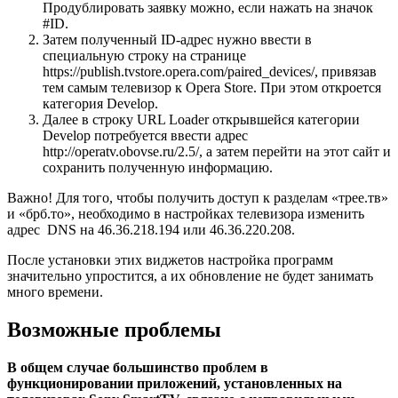
Продублировать заявку можно, если нажать на значок
#ID.
Затем полученный ID-адрес нужно ввести в
специальную строку на странице
https://publish.tvstore.opera.com/paired_devices/, привязав
тем самым телевизор к Opera Store. При этом откроется
категория Develop.
Далее в строку URL Loader открывшейся категории
Develop потребуется ввести адрес
http://operatv.obovse.ru/2.5/, а затем перейти на этот сайт и
сохранить полученную информацию.
Важно! Для того, чтобы получить доступ к разделам «трее.тв»
и «брб.то», необходимо в настройках телевизора изменить
адрес DNS на 46.36.218.194 или 46.36.220.208.
После установки этих виджетов настройка программ
значительно упростится, а их обновление не будет занимать
много времени.
Возможные проблемы
В общем случае большинство проблем в
функционировании приложений, установленных на