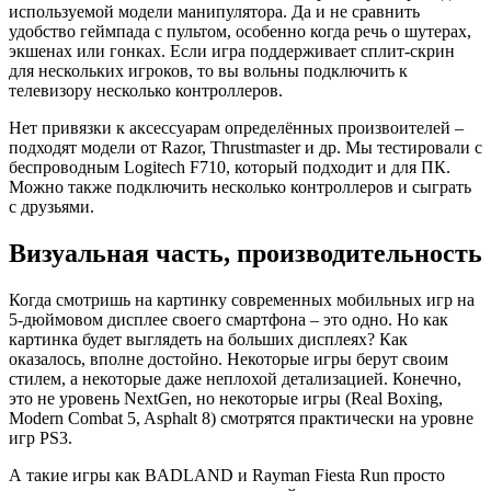
используемой модели манипулятора. Да и не сравнить
удобство геймпада с пультом, особенно когда речь о шутерах,
экшенах или гонках. Если игра поддерживает сплит-скрин
для нескольких игроков, то вы вольны подключить к
телевизору несколько контроллеров.
Нет привязки к аксессуарам определённых произвоителей –
подходят модели от Razor, Thrustmaster и др. Мы тестировали с
беспроводным Logitech F710, который подходит и для ПК.
Можно также подключить несколько контроллеров и сыграть
с друзьями.
Визуальная часть, производительность
Когда смотришь на картинку современных мобильных игр на
5-дюймовом дисплее своего смартфона ‒ это одно. Но как
картинка будет выглядеть на больших дисплеях? Как
оказалось, вполне достойно. Некоторые игры берут своим
стилем, а некоторые даже неплохой детализацией. Конечно,
это не уровень NextGen, но некоторые игры (Real Boxing,
Modern Combat 5, Asphalt 8) смотрятся практически на уровне
игр PS3.
А такие игры как BADLAND и Rayman Fiesta Run просто