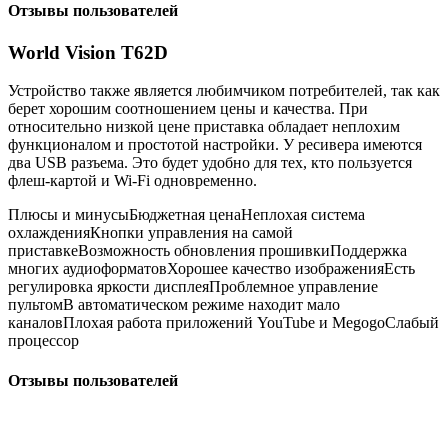
Отзывы пользователей
World Vision T62D
Устройство также является любимчиком потребителей, так как
берет хорошим соотношением цены и качества. При
относительно низкой цене приставка обладает неплохим
функционалом и простотой настройки. У ресивера имеются
два USB разъема. Это будет удобно для тех, кто пользуется
флеш-картой и Wi-Fi одновременно.
Плюсы и минусыБюджетная ценаНеплохая система
охлажденияКнопки управления на самой
приставкеВозможность обновления прошивкиПоддержка
многих аудиоформатовХорошее качество изображенияЕсть
регулировка яркости дисплеяПроблемное управление
пультомВ автоматическом режиме находит мало
каналовПлохая работа приложений YouTube и MegogoСлабый
процессор
Отзывы пользователей