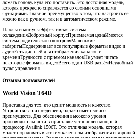
ломать голову, куда его поставить. Это достойная модель,
которая прекрасно справляется со своими основными
функциями. Главное преимущество в том, что настроить ее
можно как в ручном, так и в автоматическом режиме.
Плюсы и минусыЭффективная система
охлажденияДобротный корпусПриемлемая ценаИмеется
система родительского контроляМаленькие
габаритыПоддерживает все популярные форматы видео и
аудиоЕсть дисплей для отображения каналов и
времениТрудности с приемом каналовНе умеет читать
некоторые форматы видеоВсего один USB разъёмНеудобный
пульт управления
Отзывы пользователей
World Vision T64D
Приставка для тех, кто ценит мощность и качество.
Устройство стоит недешево, однако имеет много
преимуществ. Для обеспечения высокого уровня
производительности в приставке установлен мощный
процессор Availink 1506T. Это отличная модель, которая
может порадовать высоким качеством изображения и хорошей