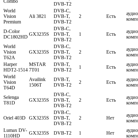
Combo
DVB-T2
World
DVB-C,
ауди
Vision
Ali 3821
DVB-T,
2
Есть
комп
Premium
DVB-T2
DVB-C,
D-Color
ауди
GX3235S
DVB-T,
1
Есть
DC1802HD
комп
DVB-T2
World
DVB-C,
ауди
Vision
GX3235S
DVB-T,
2
Есть
комп
T62A
DVB-T2
Harper
MSTAR
DVB-T,
ауди
1
Есть
HDT2-1514
7T01
DVB-T2
комп
World
Availink
DVB-T,
ауди
Vision
2
Есть
1506T
DVB-T2
комп
T64D
DVB-C,
Selenga
ауди
GX3235S
DVB-T,
2
Есть
T81D
комп
DVB-T2
DVB-C,
ауди
Oriel 403D
GX3235S
DVB-T,
2
Нет
комп
DVB-T2
Lumax DV-
ауди
GX3235S
DVB-T2
1
Нет
1110HD
комп