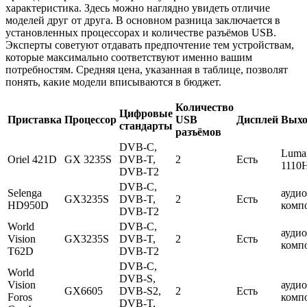
характеристика. Здесь можно наглядно увидеть отличие
моделей друг от друга. В основном разница заключается в
установленных процессорах и количестве разъёмов USB.
Эксперты советуют отдавать предпочтение тем устройствам,
которые максимально соответствуют именно вашим
потребностям. Средняя цена, указанная в таблице, позволят
понять, какие модели вписываются в бюджет.
Количество
Цифровые
Приставка
Процессор
USB
Дисплей
Вых
стандарты
разъёмов
DVB-C,
Luma
Oriel 421D
GX 3235S
DVB-T,
2
Есть
1110
DVB-T2
DVB-C,
Selenga
ауди
GX3235S
DVB-T,
2
Есть
HD950D
комп
DVB-T2
World
DVB-C,
ауди
Vision
GX3235S
DVB-T,
2
Есть
комп
T62D
DVB-T2
DVB-C,
World
DVB-S,
Vision
ауди
GX6605
DVB-S2,
2
Есть
Foros
комп
DVB-T,