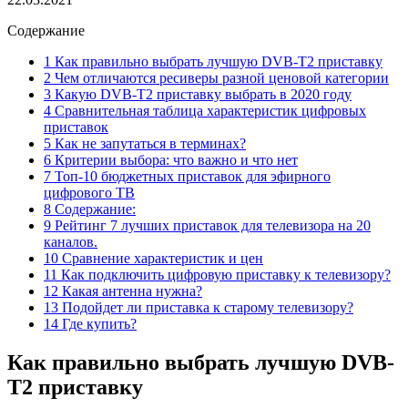
Содержание
1 Как правильно выбрать лучшую DVB-T2 приставку
2 Чем отличаются ресиверы разной ценовой категории
3 Какую DVB-T2 приставку выбрать в 2020 году
4 Сравнительная таблица характеристик цифровых
приставок
5 Как не запутаться в терминах?
6 Критерии выбора: что важно и что нет
7 Топ-10 бюджетных приставок для эфирного
цифрового ТВ
8 Содержание:
9 Рейтинг 7 лучших приставок для телевизора на 20
каналов.
10 Сравнение характеристик и цен
11 Как подключить цифровую приставку к телевизору?
12 Какая антенна нужна?
13 Подойдет ли приставка к старому телевизору?
14 Где купить?
Как правильно выбрать лучшую DVB-
T2 приставку