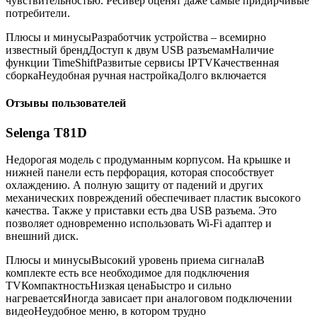
чувствительностью. Ресивер оценят даже самые придирчивые
потребители.
Плюсы и минусыРазработчик устройства – всемирно
известный брендДоступ к двум USB разъемамНаличие
функции TimeShiftРазвитые сервисы IPTVКачественная
сборкаНеудобная ручная настройкаДолго включается
Отзывы пользователей
Selenga T81D
Недорогая модель с продуманным корпусом. На крышке и
нижней панели есть перфорация, которая способствует
охлаждению. А полную защиту от падений и других
механических повреждений обеспечивает пластик высокого
качества. Также у приставки есть два USB разъема. Это
позволяет одновременно использовать Wi-Fi адаптер и
внешний диск.
Плюсы и минусыВысокий уровень приема сигналаВ
комплекте есть все необходимое для подключения
TVКомпактностьНизкая ценаБыстро и сильно
нагреваетсяИногда зависает при аналоговом подключении
видеоНеудобное меню, в котором трудно