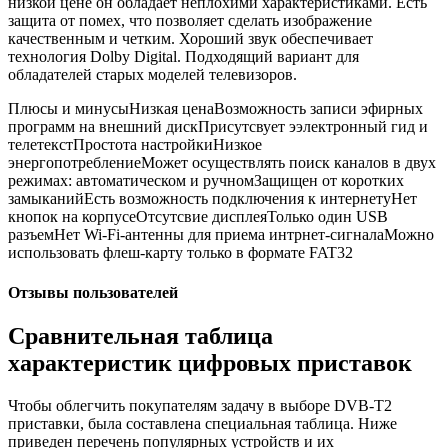
низкой цене он обладает неплохими характеристиками. Есть
защита от помех, что позволяет сделать изображение
качественным и четким. Хороший звук обеспечивает
технология Dolby Digital. Подходящий вариант для
обладателей старых моделей телевизоров.
Плюсы и минусыНизкая ценаВозможность записи эфирных
программ на внешний дискПрисутсвует ээлектронный гид и
телетекстПростота настройкиНизкое
энергопотреблениеМожет осуществлять поиск каналов в двух
режимах: автоматическом и ручномЗащищен от коротких
замыканийЕсть возможность подключения к интернетуНет
кнопок на корпусеОтсутсвие дисплеяТолько один USB
разъемНет Wi-Fi-антенны для приема интрнет-сигналаМожно
использовать флеш-карту только в формате FAT32
Отзывы пользователей
Сравнительная таблица
характеристик цифровых приставок
Чтобы облегчить покупателям задачу в выборе DVB-T2
приставки, была составлена специальная таблица. Ниже
приведен перечень популярных устройств и их