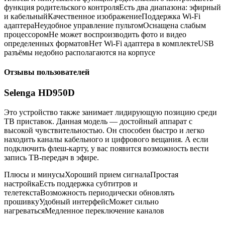
функция родительского контроляЕсть два диапазона: эфирный
и кабельныйКачественное изображениеПоддержка Wi-Fi
адаптераНеудобное управление пультомОснащена слабым
процессоромНе может воспроизводить фото и видео
определенных форматовНет Wi-Fi адаптера в комплектеUSB
разъёмы недобно располагаются на корпусе
Отзывы пользователей
Selenga HD950D
Это устройство также занимает лидирующую позицию среди
ТВ приставок. Данная модель — достойный аппарат с
высокой чувствительностью. Он способен быстро и легко
находить каналы кабельного и цифрового вещания. А если
подключить флеш-карту, у вас появится возможность вести
запись ТВ-передач в эфире.
Плюсы и минусыХороший прием сигналаПростая
настройкаЕсть поддержка субтитров и
телетекстаВозможность периодически обновлять
прошивкуУдобный интерфейсМожет сильно
нагреватьсяМедленное переключение каналов