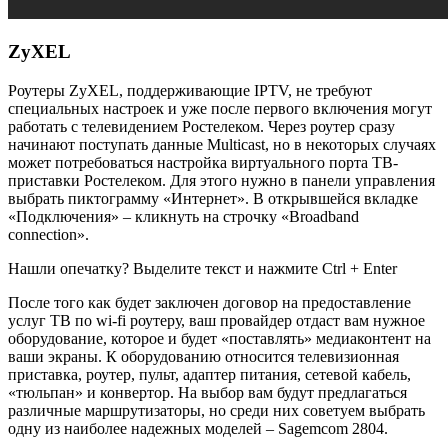
ZyXEL
Роутеры
ZyXEL
, поддерживающие
IPTV
, не требуют
специальных настроек и уже после первого включения могут
работать с телевидением Ростелеком. Через роутер сразу
начинают поступать данные
Multicast
, но в некоторых случаях
может потребоваться настройка виртуального порта ТВ-
приставки Ростелеком. Для этого нужно в панели управления
выбрать пиктограмму «Интернет». В открывшейся вкладке
«
Подключения
» – кликнуть на строчку «
Broadband
connection
».
Нашли опечатку? Выделите текст и нажмите Ctrl + Enter
После того как будет заключен договор на предоставление
услуг ТВ по wi-fi роутеру, ваш провайдер отдаст вам нужное
оборудование, которое и будет «поставлять» медиаконтент на
ваши экраны. К оборудованию относится телевизионная
приставка, роутер, пульт, адаптер питания, сетевой кабель,
«тюльпан» и конвертор. На выбор вам будут предлагаться
различные маршрутизаторы, но среди них советуем выбрать
одну из наиболее надежных моделей – Sagemcom 2804.