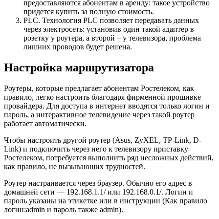
предоставляются абонентам в аренду: такое устройство
придется купить за полную стоимость.
PLC.
Технология PLC позволяет передавать данных
через электросеть: установив один такой адаптер в
розетку у роутера, а второй – у телевизора, проблема
лишних проводов будет решена.
Настройка маршрутизатора
Роутеры, которые предлагает абонентам Ростелеком, как
правило, легко настроить благодаря фирменной прошивке
провайдера. Для доступа в интернет
вводятся только логин и
пароль
, а интерактивное телевидение через такой роутер
работает
автоматически
.
Чтобы настроить другой роутер (
Asus
,
ZyXEL
,
TP-Link
,
D-
Link
) и подключить через него к телевизору приставку
Ростелеком, потребуется выполнить ряд несложных действий,
как правило, не вызывающих трудностей.
Роутер настраивается через браузер. Обычно его адрес в
домашней сети —
192.168.1.1
/ или
192.168.0.1
/. Логин и
пароль указаны на этикетке или в инструкции (Как правило
логин:
admin
и пароль также
admin
).