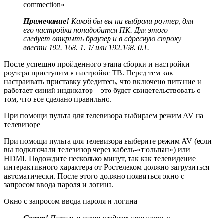
commection»
Примечание!
Какой бы вы ни выбрали роутер, для
его настройки понадобится ПК. Для этого
следует открыть браузер и в адресную строку
ввести 192. 168. 1. 1/ или 192.168. 0.1.
После успешно пройденного этапа сборки и настройки
роутера приступим к настройке ТВ. Перед тем как
настраивать приставку убедитесь, что включено питание и
работает синий индикатор – это будет свидетельствовать о
том, что все сделано правильно.
При помощи пульта для телевизора выбираем режим AV на
телевизоре
При помощи пульта для телевизора выберите режим AV (если
вы подключали телевизор через кабель-«тюльпан») или
HDMI. Подождите несколько минут, так как телевидение
интерактивного характера от Ростелеком должно загрузиться
автоматически. После этого должно появиться окно с
запросом ввода пароля и логина.
Окно с запросом ввода пароля и логина
Совет!
Пароль и логин следует уточнять в