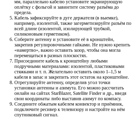
мм, параллельно кабелю установите экранирующую
оплётку с фольгой и завинтите систему разъёма до
предела.
Кабель зафиксируйте в дуге держателя (в выемке),
например, изолентой, также загерметизируйте разъём по
всей длине (изолентой, изолирующей трубкой,
силиконовым герметиком).
Соберите антенну и установите её в кронштейн,
закрепив регулировочными гайками. Не нужно крепить
«намертво», важно оставить зазор, чтобы она могла
перемещаться в разных плоскостях.
Присоедините кабель к кронштейну любыми
подручными материалами: изолентой, пластиковыми
стяжками и т. п. Желательно оставить около 1–1,5 м
кабеля в запас и закрепить этот остаток на кронштейне.
Отрегулируйте антенну, определив угол точки
установки антенны и азимута. Его можно рассчитать
онлайн на сайтах StarBlazer, Satellite Finder и др., введя
свои координаты либо выставив азимут по компасу.
Соедините обжатым кабелем конвектор и приёмник,
подключите ресивер к телевизору и настройте на нём
спутниковый сигнал.