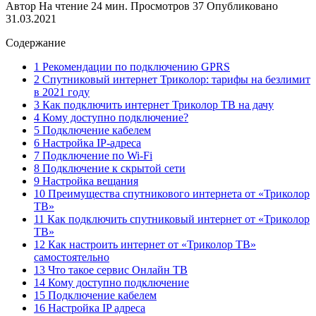
Автор
На чтение
24 мин.
Просмотров
37
Опубликовано
31.03.2021
Содержание
1 Рекомендации по подключению GPRS
2 Спутниковый интернет Триколор: тарифы на безлимит
в 2021 году
3 Как подключить интернет Триколор ТВ на дачу
4 Кому доступно подключение?
5 Подключение кабелем
6 Настройка IP-адреса
7 Подключение по Wi-Fi
8 Подключение к скрытой сети
9 Настройка вещания
10 Преимущества спутникового интернета от «Триколор
ТВ»
11 Как подключить спутниковый интернет от «Триколор
ТВ»
12 Как настроить интернет от «Триколор ТВ»
самостоятельно
13 Что такое сервис Онлайн ТВ
14 Кому доступно подключение
15 Подключение кабелем
16 Настройка IP адреса