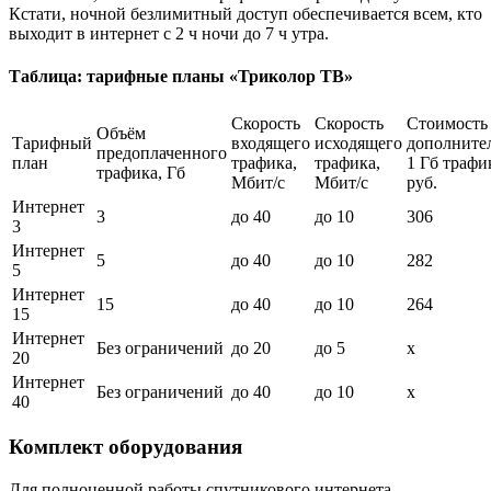
Кстати, ночной безлимитный доступ обеспечивается всем, кто
выходит в интернет с 2 ч ночи до 7 ч утра.
Таблица: тарифные планы «Триколор ТВ»
Скорость
Скорость
Стоимость
Объём
Тарифный
входящего
исходящего
дополните
предоплаченного
план
трафика,
трафика,
1 Гб трафи
трафика, Гб
Мбит/с
Мбит/с
руб.
Интернет
3
до 40
до 10
306
3
Интернет
5
до 40
до 10
282
5
Интернет
15
до 40
до 10
264
15
Интернет
Без ограничений
до 20
до 5
х
20
Интернет
Без ограничений
до 40
до 10
х
40
Комплект оборудования
Для полноценной работы спутникового интернета