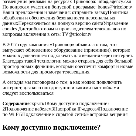
размещения рекламы на ресурсах Триколора: info@agency2.su
По вопросам участия в бонусной программе: bonus@tricolor.tv
Ваши предложения и замечания: отправить заявкуПолитика
обработки и обеспечения безопасности персональных
данныхПереключиться на полную версию сайтаУправление
cookies Дистрибьюторам и производителям телеканалов по
вопросам включения в сеть: TV@tricolor.tv
В 2017 году компания «Триколор» объявила о том, что
выпускает обновленное оборудование (приемники), которые
можно в дальнейшем подключать для вещания через интернет.
Благодаря такой технологии можно открыть для себя большой
простор новых функций, который обеспечит комфорт и новые
возможности для просмотра телевещания.
А сегодня мы поговорим о том, а как можно подключить
интернет, для кого оно доступно и какими настройками
следует воспользоваться.
Содержание
скрыть
1
Кому доступно подключение?
2
Подключение кабелем
3
Настройка IP-адреса
4
Подключение
по Wi-Fi
5
Подключение к скрытой сети
6
Настройка вещания
Кому доступно подключение?