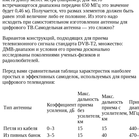
встречающегося диапазона передачи 650 МГц это значение
будет 0,46 м). Получается, что размах элементов должен быть
равен этой величине либо ее половине. Из этого надо
исходить при самостоятельном изготовлении антенны для
цифрового ТВ.Самодельная антенна — это сложно?
Вариантов конструкций, подходящих для приема
телевизионного сигнала стандарта DVB-T2, множество:
ДМВ-диапазон и условия его приема досконально
исследованы поколениями ученых-физиков и
радиолюбителей.
Перед вами сравнительная таблица характеристик наиболее
простых и эффективных самоделок, используемых для приема
цифрового телевидения:
Макс.
Макс.
дальность
дальность
При
Коэффициент
приема
Тип антенны
приема с
диап
усиления, дБ
без
усилителем,
МГц
усилителя,
км
км
Петля из кабеля
0–3
15
15
440–
Из пивных банок
3–5
15
40
470–