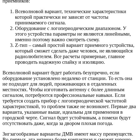
приемников:
Всеволновой вариант, технические характеристики
которой практически не зависят от частоты
принимаемого сигнала.
Оборудование с логопериодическим диапазоном. У
этого устройства параметры не являются линейными,
именно поэтому важно смотреть схему.
Z-тип – самый простой вариант приемного устройства,
который сможет сделать даже человек, не являющийся
радиолюбителем. Все расчеты примерные, главное
проводить надежную спайку и изоляцию.
Всеволновой вариант будет работать безупречно, если
оборудование установлено недалеко от станции. То есть она
не подходит для людей, проживающих в отдаленных
местностях. Чтобы изготовить антенну с более длинным
сигналом, потребуются профессиональные навыки. Если
требуется создать прибор с логопериодической частотной
характеристикой, то проблем также не возникнет. Первые два
варианта, указанные выше, идеальны для применения в
городской черте. Сигнал будет устойчивым, а помехи будут
отсутствовать даже, когда за двором плохая погода.
Зигзагообразные варианты ДМВ имеют массу преимуществ.
Во-первых, эта антенна более компактная и сможет хорошо