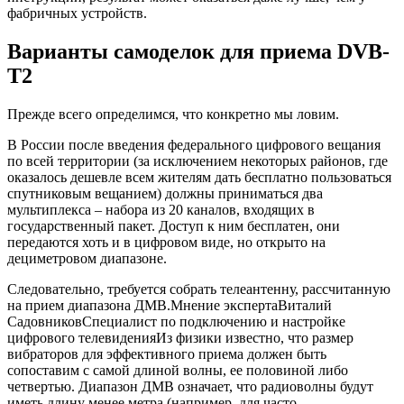
фабричных устройств.
Варианты самоделок для приема DVB-
T2
Прежде всего определимся, что конкретно мы ловим.
В России после введения федерального цифрового вещания
по всей территории (за исключением некоторых районов, где
оказалось дешевле всем жителям дать бесплатно пользоваться
спутниковым вещанием) должны приниматься два
мультиплекса – набора из 20 каналов, входящих в
государственный пакет. Доступ к ним бесплатен, они
передаются хоть и в цифровом виде, но открыто на
дециметровом диапазоне.
Следовательно, требуется собрать телеантенну, рассчитанную
на прием диапазона ДМВ.Мнение экспертаВиталий
СадовниковСпециалист по подключению и настройке
цифрового телевиденияИз физики известно, что размер
вибраторов для эффективного приема должен быть
сопоставим с самой длиной волны, ее половиной либо
четвертью. Диапазон ДМВ означает, что радиоволны будут
иметь длину менее метра (например, для часто