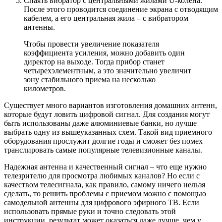
Спаять вибратор с центральными жилами U-колена.
После этого проводится соединение экрана с отводящим
кабелем, а его центральная жила – с вибратором
антенны.
Чтобы провести увеличение показателя
коэффициента усиления, можно добавить один
директор на выходе. Тогда прибор станет
четырехэлементным, а это значительно увеличит
зону стабильного приема на несколько
километров.
Существует много вариантов изготовления домашних антенн,
которые будут ловить цифровой сигнал. Для создания могут
быть использованы даже алюминиевые банки, но лучше
выбрать одну из вышеуказанных схем. Такой вид приемного
оборудования прослужит долгие годы и сможет без помех
транслировать самые популярные телевизионные каналы.
Надежная антенна и качественный сигнал – что еще нужно
телезрителю для просмотра любимых каналов? Но если с
качеством телесигнала, как правило, самому ничего нельзя
сделать, то решить проблемы с приемом можно с помощью
самодельной антенны для цифрового эфирного ТВ. Если
использовать прямые руки и точно следовать этой
инструкции, результат может оказаться даже лучше, чем у