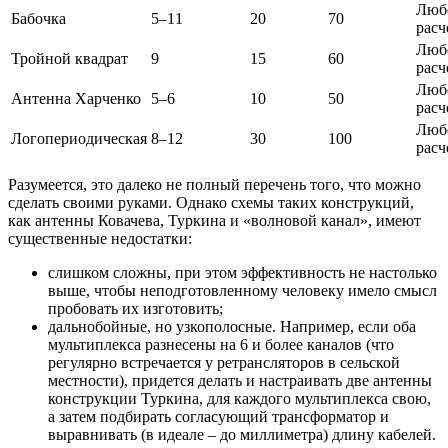
Люб
Бабочка
5–11
20
70
расч
Люб
Тройной квадрат
9
15
60
расч
Люб
Антенна Харченко
5–6
10
50
расч
Люб
Логопериодическая
8–12
30
100
расч
Разумеется, это далеко не полный перечень того, что можно
сделать своими руками. Однако схемы таких конструкций,
как
антенны Ковачева, Туркина и «волновой канал»
, имеют
существенные недостатки:
слишком сложны
, при этом эффективность не настолько
выше, чтобы неподготовленному человеку имело смысл
пробовать их изготовить;
дальнобойные, но узкополосные.
Например, если оба
мультиплекса разнесены на 6 и более каналов (что
регулярно встречается у ретрансляторов в сельской
местности), придется делать и настраивать две антенны
конструкции Туркина, для каждого мультиплекса свою,
а затем подбирать согласующий трансформатор и
выравнивать (в идеале – до миллиметра) длину кабелей.