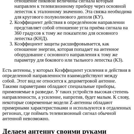
отношение пиковой величины сигнала который
направлен к телевизионному прибору через основной
лепесток к эталонному значению. Эта связка необходима
для кругового полуволнового диполя (КУ).
Коэффициент действия в определённом направлении
представляет собой отношение угла приёма сигнала на
360 градусов к тому же показателю для основного
лепестка (КНД).
Коэффициент защиты расшифровывается, как
отношение энергии, которая попадает на антенное
оборудование с основного направления к тому же
параметру для бокового или тыльного лепестка (КЗ).
Есть антенны, у которых Коэффициент усиления и действия в
определенной направленности взаимодействуют между
собой. Этот вид не относится к дециметровой антенне.
Такими параметрами обладают специальные приборы,
применяемые в разведке. У таких устройств высокая степень
направленности, а усиление, напротив, будет малым. К слову,
некоторые современные модели Z-антенны обладают
примерными характеристиками и используются в отдаленных
регионах, где поймать телевизионный сигнал обычной
антенной невозможно.
Делаем антенну своими руками