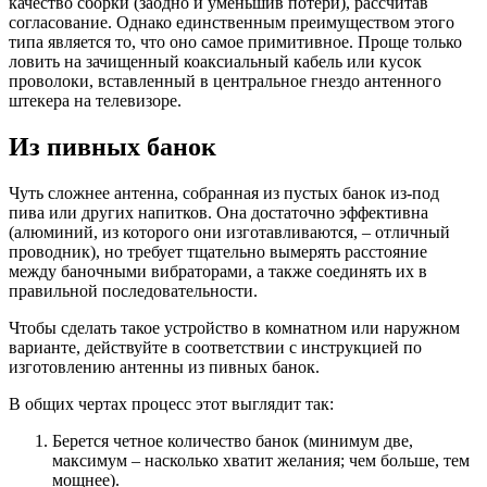
качество сборки (заодно и уменьшив потери), рассчитав
согласование. Однако единственным преимуществом этого
типа является то, что оно самое примитивное. Проще только
ловить на зачищенный коаксиальный кабель или кусок
проволоки, вставленный в центральное гнездо антенного
штекера на телевизоре.
Из пивных банок
Чуть сложнее антенна, собранная из пустых банок из-под
пива или других напитков. Она достаточно эффективна
(алюминий, из которого они изготавливаются, – отличный
проводник), но требует тщательно вымерять расстояние
между баночными вибраторами, а также соединять их в
правильной последовательности.
Чтобы сделать такое устройство в комнатном или наружном
варианте, действуйте в соответствии с инструкцией по
изготовлению антенны из пивных банок.
В общих чертах процесс этот выглядит так:
Берется четное количество банок (минимум две,
максимум – насколько хватит желания; чем больше, тем
мощнее).