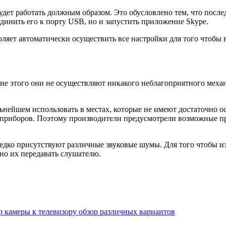
удет работать должным образом. Это обусловлено тем, что посл
единить его к порту USB, но и запустить приложение Skype.
ляет автоматически осуществить все настройки для того чтобы 
ие этого они не осуществляют никакого неблагоприятного механ
льнейшем использовать в местах, которые не имеют достаточно о
 приборов. Поэтому производители предусмотрели возможные пр
редко присутствуют различные звуковые шумы. Для того чтобы из
но их передавать слушателю.
p камеры к телевизору обзор различных вариантов