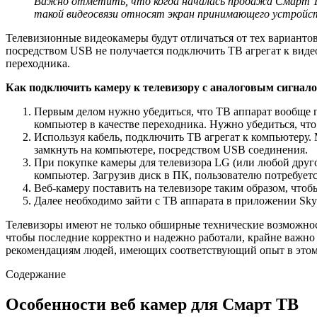
Важно отметить, что когда началась продажа Смарт ТВ
такой видеосвязи относят экран принимающего устройст
Телевизионные видеокамеры будут отличаться от тех вариантов
посредством USB не получается подключить ТВ агрегат к виде
переходника.
Как подключить камеру к телевизору с аналоговым сигнал
Первым делом нужно убедиться, что ТВ аппарат вообще 
компьютер в качестве переходника. Нужно убедиться, чт
Используя кабель, подключить ТВ агрегат к компьютеру. 
замкнуть на компьютере, посредством USB соединения.
При покупке камеры для телевизора LG (или любой другой
компьютер. Загрузив диск в ПК, пользователю потребуетс
Веб-камеру поставить на телевизоре таким образом, чтоб
Далее необходимо зайти с ТВ аппарата в приложении Sk
Телевизоры имеют не только обширные технические возможност
чтобы последние корректно и надежно работали, крайне важно
рекомендациям людей, имеющих соответствующий опыт в этом
Содержание
Особенности веб камер для Смарт ТВ