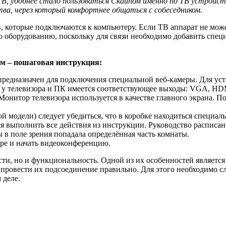
, удобнее стало пользоваться Скайпом именно по ТВ устройст
ва, через который комфортнее общаться с собеседником.
, которые подключаются к компьютеру. Если ТВ аппарат не може
о оборудованию, поскольку для связи необходимо добавить спец
ом – пошаговая инструкция:
предназначен для подключения специальной веб-камеры. Для ус
о у телевизора и ПК имеется соответствующее выходы: VGA, HDM
Монитор телевизора используется в качестве главного экрана. П
 модели) следует убедиться, что в коробке находиться специал
я выполнить все действия из инструкции. Руководство расписано
ы в поле зрения попадала определённая часть комнаты.
ype и начать видеоконференцию.
и, но и функциональность. Одной из их особенностей является 
 провести их подсоединение правильно. Для этого необходимо с
 деле.