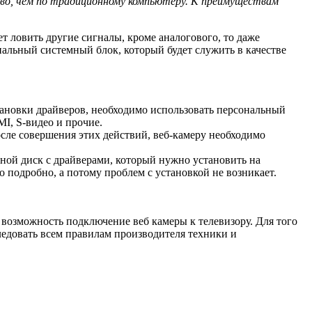
во, чем по традиционному компьютеру. К преимуществам
т ловить другие сигналы, кроме аналогового, то даже
иальный системный блок, который будет служить в качестве
тановки драйверов, необходимо использовать персональный
I, S-видео и прочие.
осле совершения этих действий, веб-камеру необходимо
ьной диск с драйверами, который нужно установить на
 подробно, а потому проблем с установкой не возникает.
возможность подключение веб камеры к телевизору. Для того
ледовать всем правилам производителя техники и