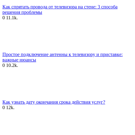
Как спрятать провода от телевизора на стене: 3 способа
решения проблемы
0
11.1k.
Простое подключение антенны к телевизору и приставке:
важные нюансы
0
10.2k.
Как узнать дату окончания срока действия услуг?
0
12k.