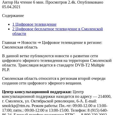
Автор
На чтение
6 мин.
Просмотров
2.4k.
Опубликовано
05.04.2021
Содержание
1 Цифровое телевидение
2 Цифровое бесплатное телевидение в Смоленской
области
Главная
⇒
Новости
⇒
Цифровое телевидение в регионе:
Смоленская область
В данной ветке публикуются новости о развитии сети
цифрового эфирного телевидения на территории Смоленской
области. Трансляция ведется в стандарте DVB-T2 Multiple
PLP.
Смоленская область относится к регионам второй очереди
создания сети цифрового эфирного вещания.
Центр консультационной поддержки:
Центр
консультационной поддержки находится по адресу — 214000,
г. Смоленск, ул. Октябрьской революции, 6-А. E-mail:
smolckp@rtrn.ru. Режим работы: Пн.-чт: 09:00-12.00 и 13:00-
17:00; пятн.: 09:00-12:00 и 13:00-15:00. Телефон: 8 (915) 640-
86-24. Единый телефон поддержки РТРС — 8 800 220 2002.