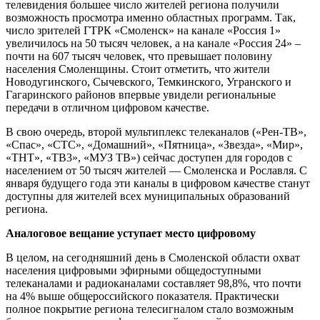
телевидения большее число жителей региона получили
возможность просмотра именно областных программ. Так,
число зрителей ГТРК «Смоленск» на канале «Россия 1»
увеличилось на 50 тысяч человек, а на канале «Россия 24» –
почти на 607 тысяч человек, что превышает половину
населения Смоленщины. Стоит отметить, что жители
Новодугинского, Сычевского, Темкинского, Угранского и
Гагаринского районов впервые увидели региональные
передачи в отличном цифровом качестве.
В свою очередь, второй мультиплекс телеканалов («Рен-ТВ»,
«Спас», «СТС», «Домашний», «Пятница», «Звезда», «Мир»,
«ТНТ», «ТВ3», «МУЗ ТВ») сейчас доступен для городов с
населением от 50 тысяч жителей — Смоленска и Рославля. С
января будущего года эти каналы в цифровом качестве станут
доступны для жителей всех муниципальных образований
региона.
Аналоговое вещание уступает место цифровому
В целом, на сегодняшний день в Смоленской области охват
населения цифровыми эфирными общедоступными
телеканалами и радиоканалами составляет 98,8%, что почти
на 4% выше общероссийского показателя. Практически
полное покрытие региона телесигналом стало возможным