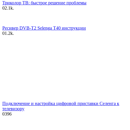
Триколор ТВ: быстрое решение проблемы
0
2.1k.
Ресивер DVB-T2 Selenga T40 инструкции
0
1.2k.
Подключение и настройка цифровой приставки Селенга к
телевизору
0
396