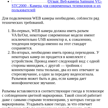
Отзыв: Веб-камера Samsung VG-
STC2000 - Камера для современных телевизоров и их
пользователей
Для подключения WEB камеры необходимо, соблюсти ряд
технических требований.
Во-первых, WEB камера должна иметь разъем
VA/In/Out, некоторые современные модели имеют
исключительно USB коннектор и, к сожалению,
тенденция перехода именно на этот стандарт
сохраняется.
Во-вторых, необходимо иметь провод переходник. У
некоторых камер он продается в комплекте с
устройством. Провод имеет следующий вид: с одной
стороны миниджек, с другой — тройник с
коннекторами типа тюльпан, два из них отвечают за
стереозвучание, а один за передачу видеосигнала.
Разъемов может быть и два, если камера дает
монофоническое звучание.
Разъемы вставляются в соответствующие гнезда в телевизоре
с соблюдением цветной маркировки. Такой способ работает
даже с самыми старыми телевизорами, у которых гнезда не
маркированы. Угадывать какое гнездо, за что отвечает