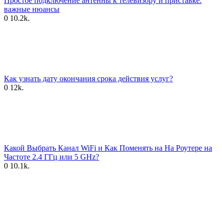
Простое подключение антенны к телевизору и приставке:
важные нюансы
0
10.2k.
Как узнать дату окончания срока действия услуг?
0
12k.
Какой Выбрать Канал WiFi и Как Поменять на На Роутере на
Частоте 2.4 ГГц или 5 GHz?
0
10.1k.