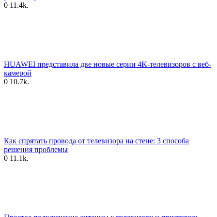
0
11.4k.
HUAWEI представила две новые серии 4K-телевизоров с веб-
камерой
0
10.7k.
Как спрятать провода от телевизора на стене: 3 способа
решения проблемы
0
11.1k.