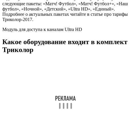
Монтаж спутниковой тарелки
Установка Триколор ТВ не отличается от установки любого
другого спутникового телевидения и начинается с монтажа
антенны, который можно доверить специалистам. Стоит такая
услуга вместе с настройкой приемника –
от 1000 рублей
. В
принципе, это небольшая сумма. Но чтобы сэкономить на
стоимости установки оборудования, монтаж Триколор можно
выполнить самостоятельно.
Устанавливать антенну Триколор следует строго с
южной стороны здания.
Чтобы связь была качественной, примите все меры для
устранения препятствий. Прохождению спутникового
сигнала не должен мешать ни один предмет. Антенна от
ресивера должна располагаться
не дальше 100 метров
.
Для начала нужно собрать антенну согласно инструкции.
Монтаж антенны выполняется только на прочную
поверхность, к которой крепится кронштейн. На следующем
этапе внутрь держателя помещается конвертер.