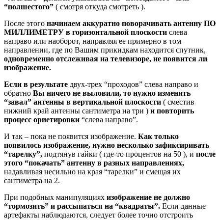
“полшестого”
( смотря откуда смотреть ).
После этого
начинаем аккуратно поворачивать антенну ПО
МИЛЛИМЕТРУ в горизонтальной плоскости
слева
направо или наоборот, направляя ее примерно в том
направлении, где по Вашим прикидкам находится спутник,
одновременно отслеживая на телевизоре, не появится ли
изображение.
Если в результате
двух-трех “проходов” слева направо и
обратно
Вы ничего не выловили, то нужно изменить
“завал” антенны в вертикальной плоскости
( сместив
нижний край антенны сантиметра на три )
и повторить
процесс ориетировки
“слева направо”.
И так – пока не появится изображение.
Как только
появилось изображение, нужно несколько зафиксиривать
“тарелку”,
подтянув гайки ( где-то процентов на 50 ), и
после
этого “покачать” антенну в разных направлениях,
надавливая несильно на края “тарелки” и смещая их
сантиметра на 2.
При подобных манипуляциях
изображение не должно
“тормозить” и рассыпаться на “квадраты”.
Если данные
артефакты наблюдаются, следует более точно отстроить