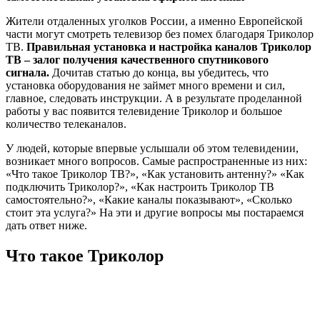
Жители отдаленных уголков России, а именно Европейской
части могут смотреть телевизор без помех благодаря Триколор
ТВ.
Правильная установка и настройка каналов Триколор
ТВ – залог получения качественного спутникового
сигнала.
Дочитав статью до конца, вы убедитесь, что
установка оборудования не займет много времени и сил,
главное, следовать инструкции. А в результате проделанной
работы у вас появится телевидение Триколор и большое
количество телеканалов.
У людей, которые впервые услышали об этом телевидении,
возникает много вопросов. Самые распространенные из них:
«Что такое Триколор ТВ?», «Как установить антенну?» «Как
подключить Триколор?», «Как настроить Триколор ТВ
самостоятельно?», «Какие каналы показывают», «Сколько
стоит эта услуга?» На эти и другие вопросы мы постараемся
дать ответ ниже.
Что такое Триколор
Это спутниковое цифровое телевидение нового поколения.
Оно обеспечивает двадцатью пятью совершенно бесплатными
эфирными каналами и тремя радиостанциями. Задействованы