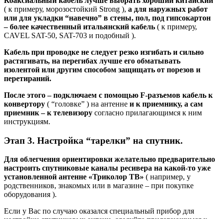
Коаксиальный кабель лучше выбрать хороший китайский
( к примеру, морозостойкий Strong ),
а для наружных работ
или для укладки “навечно” в стены, пол, под гипсокартон
– более качественный итальянский кабель
( к примеру,
CAVEL SAT-50, SAT-703 и подобный ).
Кабель при проводке не следует резко изгибать и сильно
растягивать, на перегибах лучше его обматывать
изолентой или другим способом защищать от порезов и
перетираний.
После этого – подключаем с помощью F-разъемов кабель к
конвертору
( “головке” ) на антенне
и к приемнику, а сам
приемник – к телевизору
согласно прилагающимся к ним
инструкциям.
Этап 3. Настройка “тарелки” на спутник.
Для облегчения ориентировки желательно предварительно
настроить спутниковые каналы ресивера на какой-то уже
установленной антенне «Триколор ТВ»
( например, у
родственников, знакомых или в магазине – при покупке
оборудования ).
Если у Вас по случаю оказался специальный прибор для