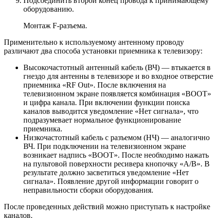
Подсоединить второй конец провода к принимающему
оборудованию.
Монтаж F-разъема.
Применительно к используемому антенному проводу
различают два способа установки приемника к телевизору:
Высокочастотный антенный кабель (ВЧ) — втыкается в
гнездо для антенны в телевизоре и во входное отверстие
приемника «RF Out». После включения на
телевизионном экране появляется комбинация «BOOT»
и цифра канала. При включении функции поиска
каналов выводится уведомление «Нет сигнала», что
подразумевает нормальное функционирование
приемника.
Низкочастотный кабель с разъемом (НЧ) — аналогично
ВЧ. При подключении на телевизионном экране
возникает надпись «BOOT». После необходимо нажать
на пультовой поверхности ресивера кнопочку «А/В». В
результате должно засветиться уведомление «Нет
сигнала». Появление другой информации говорит о
неправильности сборки оборудования.
После проведенных действий можно приступать к настройке
каналов.