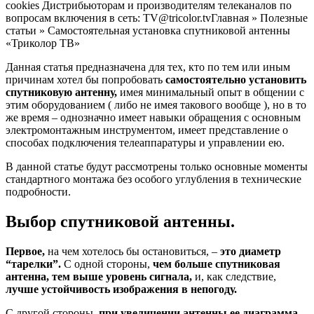
cookies Дистрибьюторам и производителям телеканалов по
вопросам включения в сеть: TV@tricolor.tv
Главная
» Полезные
статьи »
Самостоятельная установка спутниковой антенны
«Триколор ТВ»
Данная статья предназначена для тех, кто по тем или иным
причинам хотел бы попробовать
самостоятельно установить
спутниковую антенну,
имея минимальный опыт в общении с
этим оборудованием ( либо не имея такового вообще ), но в то
же время – однозначно имеет навыки обращения с основным
электромонтажным инструментом, имеет представление о
способах подключения телеаппаратуры и управлении ею.
В данной статье будут рассмотрены только основные моменты
стандартного монтажа без особого углубления в технические
подробности.
Выбор спутниковой антенны.
Первое,
на чем хотелось бы остановиться, –
это диаметр
“тарелки”.
С одной стороны,
чем больше спутниковая
антенна, тем выше уровень сигнала,
и, как следствие,
лучше устойчивость изображения в непогоду.
С другой стороны,
при увеличении антенны ее диаграмма