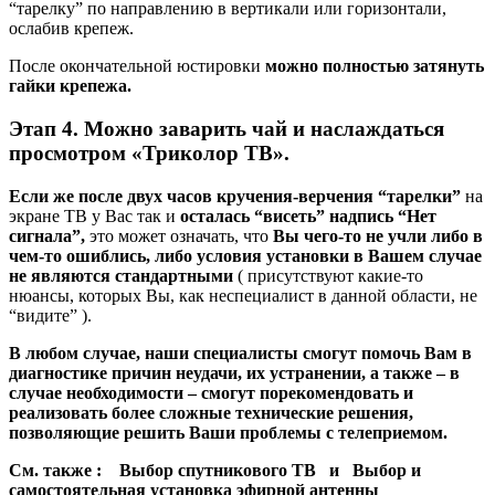
“тарелку” по направлению в вертикали или горизонтали,
ослабив крепеж.
После окончательной юстировки
можно полностью затянуть
гайки крепежа.
Этап 4. Можно заварить чай и наслаждаться
просмотром «Триколор ТВ».
Если же после двух часов кручения-верчения “тарелки”
на
экране ТВ у Вас так и
осталась “висеть” надпись “Нет
сигнала”,
это может означать, что
Вы чего-то не учли либо в
чем-то ошиблись, либо условия установки в Вашем случае
не являются стандартными
( присутствуют какие-то
нюансы, которых Вы, как неспециалист в данной области, не
“видите” ).
В любом случае, наши специалисты смогут помочь Вам в
диагностике причин неудачи, их устранении, а также – в
случае необходимости – смогут порекомендовать и
реализовать более сложные технические решения,
позволяющие решить Ваши проблемы с телеприемом.
См. также : Выбор спутникового ТВ и Выбор и
самостоятельная установка эфирной антенны