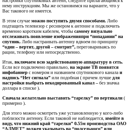
настройки спутниковых антенн, следуйте прилагающимся к
нему инструкциям. Мы же остановимся на варианте, что у
Вас такового не имеется.
В этом случае
можно поступить двумя способами.
Либо
подтащить телевизор с ресивером к антенне и подключить
временно коротким кабелем, чтобы
самому визуально
отслеживать появление изображения
при “попадании” на
спутник.
Либо настраивать антенну вдвоем по принципу
“один – вертит, другой – смотрит”,
переговариваясь по
рации, телефону или непосредственно.
Итак,
включаем всю задействованную аппаратуру в сеть.
Если все подключено правильно,
на экране ТВ появятся
инфобаннер
с номером и названием спутникового канала
и
надпись “Нет сигнала”
или подобная ( причем лучше
для
настройки выбрать некодированный канал –
без значка
доллара в списке ).
Сначала желательно выставить “тарелку” по вертикали
(
примерно ).
Для этого можно осмотреть уже установленную у кого-либо
поблизости антенну. Если таковой не наблюдается,
имейте в
виду, что нижний край “тарелки” 0.55м производства ОАО
“АЛМЕТ” должен указывать на “полседьмого” или