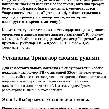
направленности становится более узкой ( антенна требует
более точной настройки на спутник ), увеличивается
“парусность” “тарелки”
( что потребует более
серьезного
подхода к крепежу и к поверхности, на которую
планируется закрепить антенну ).
Кроме того, существует понятие
“стандартный для данного
оператора в данном районе диаметр антенны”.
К примеру,
в Самарской области
стандартный диаметр “тарелки” для
приема «Триколор ТВ» – 0,55м ,
НТВ Плюс – 0,6м,
Телекарта – 0,8м.
Установка Триколор своими руками.
Для самостоятельного монтажа ( в силу простоты ) более
подходит «Триколор ТВ» с антенной 55см
( причем лучше,
если российского производства – по причине более жесткой и
надежной конструкции, а следовательно – большей
надежности и долговечности ). Поэтому далее будем
рассматривать именно этот вариант.
Этап 1. Выбор места установки антенны.
Проще всего предварительно выбрать место установки,