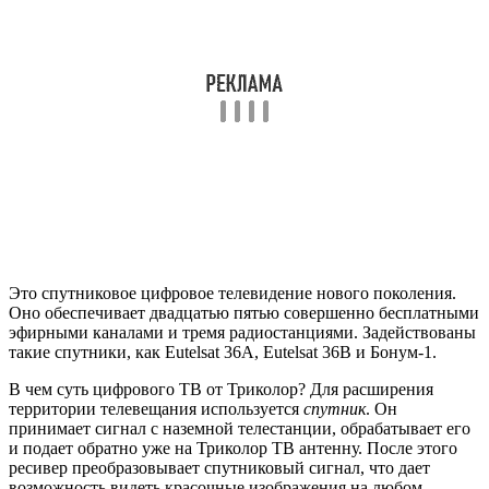
такие спутники, как Eutelsat 36A, Eutelsat 36B и Бонум-1.
В чем суть цифрового ТВ от Триколор? Для расширения
территории телевещания используется
спутник
. Он
принимает сигнал с наземной телестанции, обрабатывает его
и подает обратно уже на Триколор ТВ антенну. После этого
ресивер преобразовывает спутниковый сигнал, что дает
возможность видеть красочные изображения на любом
телевизоре ­– LG, Samsung и т.д.
Чтобы наслаждаться качественным просмотром эфирных
каналов, нужно выполнить следующее:
Приобрести один из пакетов Триколор с
самостоятельной установкой.
Выполнить монтаж Триколор.
Подсоединить установленный прибор.
Настроить прибор согласно инструкции.
Следуя инструкции, зарегистрировать приемник.
Доступные каналы от Триколор
Разнообразие пакетов телевидения
Телевидение Триколор представляет несколько пакетов.