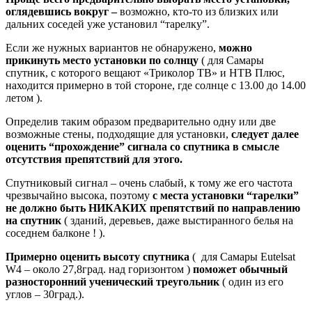
оглядевшись вокруг –
возможно, кто-то из близких или
дальних соседей уже установил “тарелку”.
Если же нужных вариантов не обнаружено,
можно
прикинуть место установки по солнцу
( для Самары
спутник, с которого вещают «Триколор ТВ» и НТВ Плюс,
находится примерно в той стороне, где солнце с 13.00 до 14.00
летом ).
Определив таким образом предварительно одну или две
возможные стены, подходящие для установки,
следует далее
оценить “прохождение” сигнала со спутника в смысле
отсутствия препятствий для этого.
Спутниковый сигнал – очень слабый, к тому же его частота
чрезвычайно высока, поэтому
с места установки “тарелки”
не должно быть НИКАКИХ препятствий по направлению
на спутник
( зданий, деревьев, даже выстиранного белья на
соседнем балконе ! ).
Примерно оценить высоту спутника
( для Самары Eutelsat
W4 – около 27,8град. над горизонтом )
поможет обычный
разносторонний ученический треугольник
( один из его
углов – 30град.).