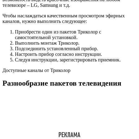
Базовый – это совершенно бесплатный пакет с 25-ю каналами:
общероссийские (Россия 1, Матч, НТВ, 5 канал, Россия К,
Россия 24, Карусель, ОТР, ТВЦ, Рен ТВ, «Спас», СТС,
Домашний, ТВ-3, Звезда, Мир, ТНТ, Муз-ТВ, Первый канал,
Пятница), телемагазин (SHOP 24), информационные каналы
(Промо ТВ, Инфоканал «Триколор ТВ», Телеинструктор, ТВ-
ТВ), а также три радиостанции (Радио России, «Вести FМ»,
Маяк).
Минимальная стоимость комплекта составляет
8800 рублей.
Подключение дополнительных телеканалов возможно за
отдельную ежемесячную абонентскую плату. Существуют
следующие пакеты: «Матч! Футбол», «Матч! Футбол+», «Наш
футбол», «Ночной», «Детский», «Ultra HD», «Единый».
Подробнее о актуальных пакетах читайте в статье про тарифы
Триколор-2017.
Модуль для доступа к каналам Ultra HD
Какое оборудование входит в комплект
Триколор