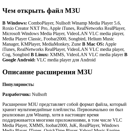
Разработчик:
Nullsoft
Расширение M3U представляет собой формат файла, который
хранит мультимедийные плейлисты. Первоначально он был
реализован для Winamp, хотя в настоящее время
поддерживается многими приложениями, в том числе VLC
Media Player, XMMS, foobar2000, JuK, RealPlayer, Windows
Media Player, ITunes, QuickTime Player, Yahoo! Music Engine,
JetAudio, RokuLabs SoundBridge, Spider Player и PlayStation
Portable.
*.M3U является текстовым файлом в кодировке ANSI,
который хранит пути к Mp3 файлам и предоставляет
дополнительные метаданные для элементов в списке
воспроизведения. Каждый путь находится на отдельной
строке и может быть как абсолютным, так и относительным,
включая URL-адреса, что предоставляет возможность легко
обменяться ссылкой на потоковое вещание.
Читайте также:
Таблица арктангенсов в градусах
Unicode версия формата M3U – это формат M3U8, он может
включать UTF-8 Unicode символы.
MIME тип:
audio/x-mpegurl, audio/x-scpls, uadio/scpls
HEX код:
23 45 58 54 4D 33 55 0D 0A
ASCII код:
#EXTM3U