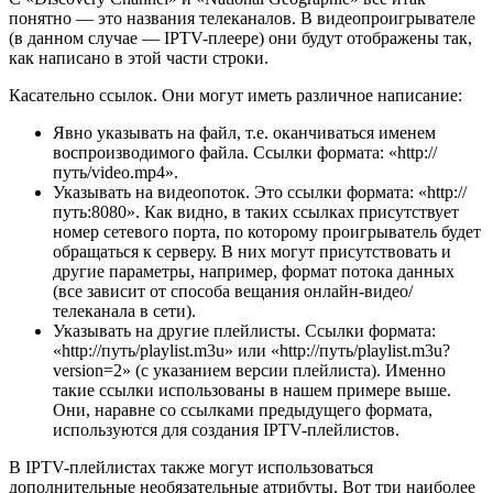
понятно — это названия телеканалов. В видеопроигрывателе
(в данном случае — IPTV-плеере) они будут отображены так,
как написано в этой части строки.
Касательно ссылок. Они могут иметь различное написание:
Явно указывать на файл, т.е. оканчиваться именем
воспроизводимого файла. Ссылки формата: «http://
путь/video.mp4».
Указывать на видеопоток. Это ссылки формата: «http://
путь:8080». Как видно, в таких ссылках присутствует
номер сетевого порта, по которому проигрыватель будет
обращаться к серверу. В них могут присутствовать и
другие параметры, например, формат потока данных
(все зависит от способа вещания онлайн-видео/
телеканала в сети).
Указывать на другие плейлисты. Ссылки формата:
«http://путь/playlist.m3u» или «http://путь/playlist.m3u?
version=2» (с указанием версии плейлиста). Именно
такие ссылки использованы в нашем примере выше.
Они, наравне со ссылками предыдущего формата,
используются для создания IPTV-плейлистов.
В IPTV-плейлистах также могут использоваться
дополнительные необязательные атрибуты. Вот три наиболее