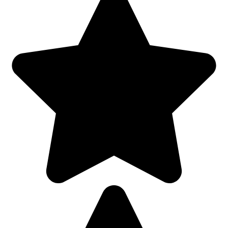
Рейтинг автора
5
Материал подготовил
Илья Коршунов
Наш эксперт
Написано статей
134
Добавить комментарий
Имя
Email
Сайт
Комментарий