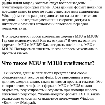
(аудио и/или видео), которые будут воспроизведены
мультимедиа-проигрывателем. Хотя данный формат появился
довольно давно (в первые годы существования аудиоплеера
Winamp), массово распространяться он начал относительно
недавно — вследствие увеличения скорости доступа в
интернет и развития технологий потоковой передачи
медиаконтента.
Что представляют собой плейлисты формата M3U и M3U8?
Где они используются? Как их открыть? В чем их отличие
форматов M3U и M3U8? Как создавать плейлисты M3U и
M3U8? Постараемся ответить на эти вопросы максимально
простым языком.
Что такое M3U и M3U8 плейлисты?
Технически, данные плейлисты представляют собой
обыкновенный текстовый файл. Все занесенные в него
данные, следовательно, также являются простым текстом. Это
говорит о том, что файлы формата M3U и M3U8 можно
открывать, редактировать и создавать при помощи любого
текстового редактора, “понимающего” формат TXT. К таким
редакторам относится стандартное приложение Windows —
«Блокнот» (Notepad).