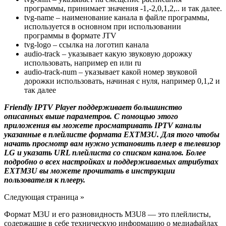
программы, принимает значения -1,-2,0,1,2,.. и так далее.
tvg-name – наименование канала в файле программы,
используется в основном при использовании
программы в формате JTV
tvg-logo – ссылка на логотип канала
audio-track – указывает какую звуковую дорожку
использовать, например en или ru
audio-track-num – указывает какой номер звуковой
дорожки использовать, начиная с нуля, например 0,1,2 и
так далее
Friendly IPTV Player поддерживает большинство
описанных выше параметров. С помощью этого
приложения вы можете просматривать IPTV каналы
указанные в плейлисте формата EXTM3U. Для того чтобы
начать просмотр вам нужно установить плеер в телевизор
LG и указать URL плейлиста со списком каналов. Более
подробно о всех настройках и поддерживаемых атрибутах
EXTM3U вы можете прочитать в инструкции
пользователя к плееру.
Следующая страница »
Формат M3U и его разновидность M3U8 — это плейлисты,
содержащие в себе техническую информацию о медиафайлах