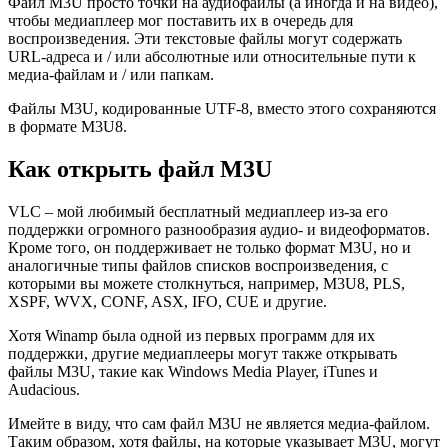
Файл M3U просто точки на аудиофайлы (а иногда и на видео),
чтобы медиаплеер мог поставить их в очередь для
воспроизведения. Эти текстовые файлы могут содержать
URL-адреса и / или абсолютные или относительные пути к
медиа-файлам и / или папкам.
Файлы M3U, кодированные UTF-8, вместо этого сохраняются
в формате M3U8.
Как открыть файл M3U
VLC – мой любимый бесплатный медиаплеер из-за его
поддержки огромного разнообразия аудио- и видеоформатов.
Кроме того, он поддерживает не только формат M3U, но и
аналогичные типы файлов списков воспроизведения, с
которыми вы можете столкнуться, например, M3U8, PLS,
XSPF, WVX, CONF, ASX, IFO, CUE и другие.
Хотя Winamp была одной из первых программ для их
поддержки, другие медиаплееры могут также открывать
файлы M3U, такие как Windows Media Player, iTunes и
Audacious.
Имейте в виду, что сам файл M3U не является медиа-файлом.
Таким образом, хотя файлы, на которые указывает M3U, могут