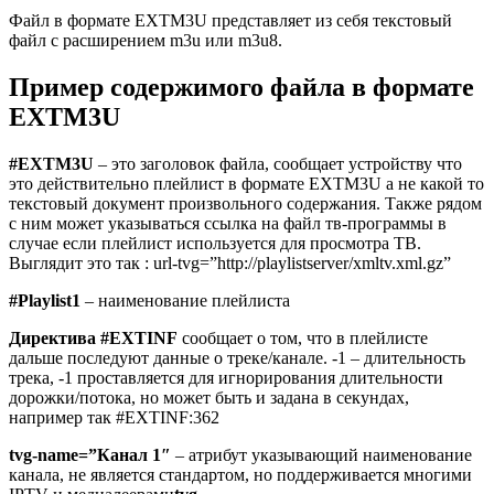
Файл в формате EXTM3U представляет из себя текстовый
файл с расширением m3u или m3u8.
Пример содержимого файла в формате
EXTM3U
#EXTM3U
– это заголовок файла, сообщает устройству что
это действительно плейлист в формате EXTM3U а не какой то
текстовый документ произвольного содержания. Также рядом
с ним может указываться ссылка на файл тв-программы в
случае если плейлист используется для просмотра ТВ.
Выглядит это так : url-tvg=”http://playlistserver/xmltv.xml.gz”
#Playlist1
– наименование плейлиста
Директива #EXTINF
сообщает о том, что в плейлисте
дальше последуют данные о треке/канале. -1 – длительность
трека, -1 проставляется для игнорирования длительности
дорожки/потока, но может быть и задана в секундах,
например так #EXTINF:362
tvg-name=”Канал 1″
– атрибут указывающий наименование
канала, не является стандартом, но поддерживается многими