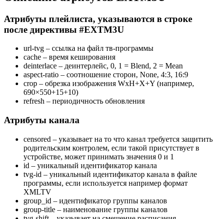
Атрибуты плейлиста, указываются в строке
после директивы #EXTM3U
url-tvg – ссылка на файл тв-программы
cache – время кеширования
deinterlace – деинтерлейс, 0, 1 = Blend, 2 = Mean
aspect-ratio – соотношение сторон, None, 4:3, 16:9
crop – обрезка изображения WxH+X+Y (например,
690×550+15+10)
refresh – периодичность обновления
Атрибуты канала
censored – указывает на то что канал требуется защитить
родительским контролем, если такой присутствует в
устройстве, может принимать значения 0 и 1
id – уникальный идентификатор канала
tvg-id – уникальный идентификатор канала в файле
программы, если используется например формат
XMLTV
group_id – идентификатор группы каналов
group-title – наименование группы каналов
tvg-shift – указывает на смещение расписания