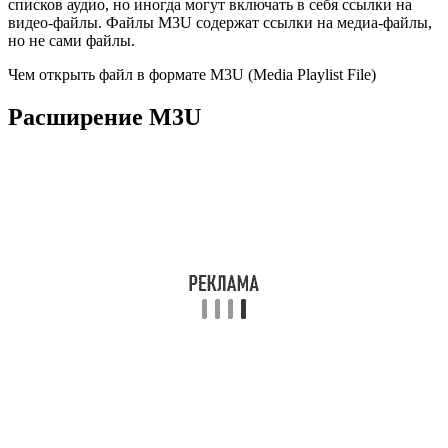
списков аудио, но иногда могут включать в себя ссылки на
видео-файлы. Файлы M3U содержат ссылки на медиа-файлы,
но не сами файлы.
Чем открыть файл в формате M3U (Media Playlist File)
Расширение M3U
Чем открыть файл M3U
В Windows:
СomboPlayer, Nullsoft Winamp Media Player 5.6,
Roxio Creator NXT Pro, Apple iTunes, RealNetworks RealPlayer,
Microsoft Windows Media Player, VideoLAN VLC media player,
Media Player Classic, Foobar2000, Songbird, Helium Music
Manager, KMPlayer, MediaMonkey, Zune
В Mac OS:
Apple
iTunes, RealNetworks RealPlayer, VideoLAN VLC media player,
Cog, Songbird
В Linux:
XMMS, VideoLAN VLC media player
В
Google Android:
VLC media player для Android
Описание расширения M3U
Популярность: