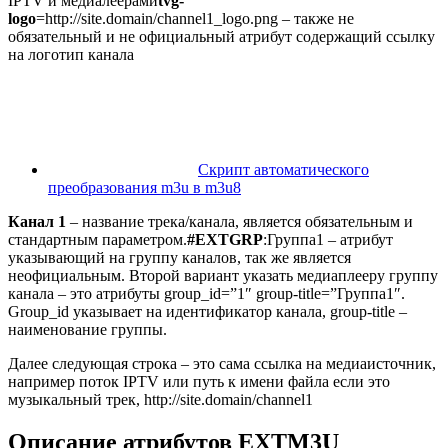
IPTV и медиалеерами
tvg-
logo
=http://site.domain/channel1_logo.png – также не
обязательный и не официальный атрибут содержащий ссылку
на логотип канала
Скрипт автоматического
преобразования m3u в m3u8
Канал 1
– название трека/канала, является обязательным и
стандартным параметром.
#EXTGRP
:Группа1 – атрибут
указывающий на группу каналов, так же является
неофициальным. Второй вариант указать медиаплееру группу
канала – это атрибуты group_id=”1″ group-title=”Группа1″.
Group_id указывает на идентификатор канала, group-title –
наименование группы.
Далее следующая строка – это сама ссылка на медиаисточник,
например поток IPTV или путь к имени файла если это
музыкальный трек, http://site.domain/channel1
Описание атрибутов EXTM3U