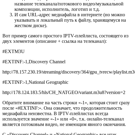
название телеканала/потокового видео/музыкальной
композиции, исполнитель, логотип и т.д.
И сам URL-адрес медиафайла в интернете (но можно
указывать и локальный путь к файлу, хранящемуся на
жестком диске).
Вот пример самого простого IPTV-плейлиста, состоящего из
двух элементов (описание + ссылка на телеканал):
#EXTM3U
#EXTINF:-1,Discovery Channel
http://78.157.230.19/streaming/discovery/364/gpu_tvrecw/playlist.m
#EXTINF:-1,National Geographic
http://178.124.183.5/hls/CH_NATGEO/variant.m3u8?version=2
Обратите внимание на часть строки «-1», которая стоит сразу
после «#EXTINF:». Она означает, что продолжительность
медиафайла неизвестна. В IPTV-плейлистах всегда
используется значение «-1» или «0», т.к. онлайн-телеканал
является потоковым видео, не имеющим явного окончания.
С «Discovery Channel» и «National Geographic» все итак