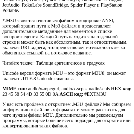
У вас есть проблема с открытием .M3U-файлов? Мы собираем
информацию о файловых форматах и можем рассказать для
чего нужны файлы M3U. Дополнительно мы рекомендуем
программы, которые больше всего подходят для открытия или
конвертирования таких файлов.
Для чего нужен файловый формат
.M3U?
☑
Список воспроизведения Winamp.
☑
KMP – Winamp Standard Playlist File.
Используемые источники:
https://ru.go-travels.com/46148-m3u-file-2621955-3346773
https://f-player.ru/extm3u-iptv-format
https://www.comboplayer.ru/article/m3u-m3u8-playlists
https://open-file.ru/types/m3u
https://4apple.org/fajl-m3u-m3u-chem-otkryt/
Оцените статью