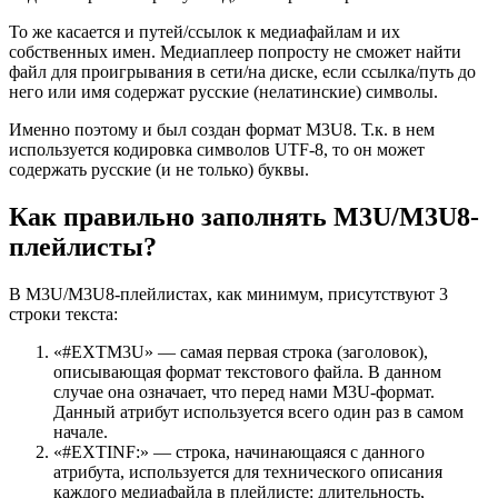
То же касается и путей/ссылок к медиафайлам и их
собственных имен. Медиаплеер попросту не сможет найти
файл для проигрывания в сети/на диске, если ссылка/путь до
него или имя содержат русские (нелатинские) символы.
Именно поэтому и был создан формат M3U8. Т.к. в нем
используется кодировка символов UTF-8, то он может
содержать русские (и не только) буквы.
Как правильно заполнять M3U/M3U8-
плейлисты?
В M3U/M3U8-плейлистах, как минимум, присутствуют 3
строки текста:
«#EXTM3U» — самая первая строка (заголовок),
описывающая формат текстового файла. В данном
случае она означает, что перед нами M3U-формат.
Данный атрибут используется всего один раз в самом
начале.
«#EXTINF:» — строка, начинающаяся с данного
атрибута, используется для технического описания
каждого медиафайла в плейлисте: длительность,