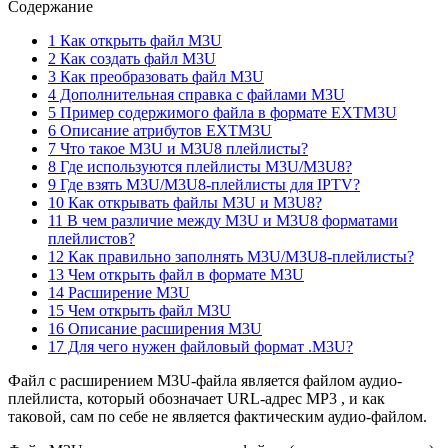
Содержание
1 Как открыть файл M3U
2 Как создать файл M3U
3 Как преобразовать файл M3U
4 Дополнительная справка с файлами M3U
5 Пример содержимого файла в формате EXTM3U
6 Описание атрибутов EXTM3U
7 Что такое M3U и M3U8 плейлисты?
8 Где используются плейлисты M3U/M3U8?
9 Где взять M3U/M3U8-плейлисты для IPTV?
10 Как открывать файлы M3U и M3U8?
11 В чем различие между M3U и M3U8 форматами
плейлистов?
12 Как правильно заполнять M3U/M3U8-плейлисты?
13 Чем открыть файл в формате M3U
14 Расширение M3U
15 Чем открыть файл M3U
16 Описание расширения M3U
17 Для чего нужен файловый формат .M3U?
Файл с расширением M3U-файла является файлом аудио-
плейлиста, который обозначает URL-адрес MP3 , и как
таковой, сам по себе не является фактическим аудио-файлом.