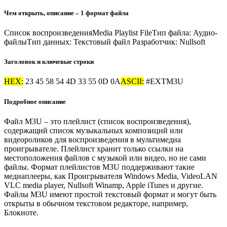
Чем открыть, описание – 1 формат файла
Список воспроизведенияMedia Playlist FileТип файла: Аудио-
файлыТип данных:
Текстовый файл
Разработчик:
Nullsoft
Заголовок и ключевые строки
HEX:
23 45 58 54 4D 33 55 0D 0A
ASCII:
#EXTM3U
Подробное описание
Файл M3U – это плейлист (список воспроизведения),
содержащий список музыкальных композиций или
видеороликов для воспроизведения в мультимедиа
проигрывателе. Плейлист хранит только ссылки на
местоположения файлов с музыкой или видео, но не сами
файлы. Формат плейлистов M3U поддерживают такие
медиаплееры, как Проигрывателя Windows Media, VideoLAN
VLC media player, Nullsoft Winamp, Apple iTunes и другие.
Файлы M3U имеют простой текстовый формат и могут быть
открыты в обычном текстовом редакторе, например,
Блокноте.