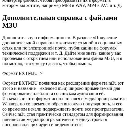
конвертер файлов, чтобы преобразовать их в формат, в
котором вы хотите, например MP3 в WAV, MP4 в AVI и т. Д.
Дополнительная справка с файлами
M3U
Дополнительную информацию см. В разделе «Получение
дополнительной справки» о контакте со мной в социальных
сетях или по электронной почте, публикации на форумах
технической поддержки и т. Д. Дайте мне знать, какие у вас
проблемы с открытием или использованием файла M3U, и я
посмотрю, что я могу сделать, чтобы помочь.
Формат EXTM3U
–>
Формат EXTM3U появился как расширение формата m3u (от
этого и название – extended m3u) широко применяемый для
формирования плейлиста со списком аудиозаписей.
Изначально этот формат использовался в медиапроигрывателе
Winamp, но со временем обрел высокую популярность, и его
со временем начали поддерживать почти все проигрыватели.
Сейчас m3u стал практически стандартом для формирования
плейлистов медиапроигрывателей и медиаустройств
воспроизводящих аудио и видеоконтент.