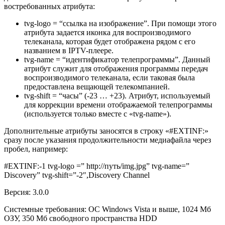
востребованных атрибута:
tvg-logo = “ссылка на изображение”. При помощи этого
атрибута задается иконка для воспроизводимого
телеканала, которая будет отображена рядом с его
названием в IPTV-плеере.
tvg-name = “идентификатор телепрограммы”. Данный
атрибут служит для отображения программы передач
воспроизводимого телеканала, если таковая была
предоставлена вещающей телекомпанией.
tvg-shift = “часы” (-23 … +23). Атрибут, используемый
для коррекции времени отображаемой телепрограммы
(используется только вместе с «tvg-name»).
Дополнительные атрибуты заносятся в строку «#EXTINF:»
сразу после указания продолжительности медиафайла через
пробел, например:
#EXTINF:-1 tvg-logo =” http://путь/img.jpg” tvg-name=”
Discovery” tvg-shift=”-2″,Discovery Channel
Версия:
3.0.0
Системные требования:
ОС Windows Vista и выше, 1024 Мб
ОЗУ, 350 Мб свободного пространства HDD