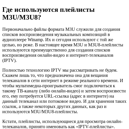
Где используются плейлисты
M3U/M3U8?
Первоначально файлы формата M3U служили для создания
списков воспроизведения музыкальных композиций в
аудиоплеере Winamp. Их и сегодня используют с той же
целью, но реже. В настоящее время M3U и M3U8-плейлисты
используются преимущественно для создания списков
воспроизведения онлайн-видео и интернет-телеканалов
(IPTV).
Полностью технологию IPTV мы рассматривать не будем.
Скажем лишь то, что предназначена она для вещания
телеканалов в сети интернет в режиме реального времени. И
чтобы мультимедиа-проигрыватель смог подключиться к
такому ТВ-каналу (либо онлайн-видео) и затем воспроизвести
его, ему потребуется URL-ссылка (адрес в интернете) на
данный телеканал или потоковое видео. И для хранения таких
ссылок, а также некоторых других данных, как раз и
используются M3U/M3U8-плейлисты.
Кстати, плейлисты, использующиеся для просмотра онлайн-
телеканалов, принято именовать как «IPTV-плейлисты».