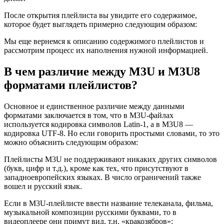
После открытия плейлиста вы увидите его содержимое,
которое будет выглядеть примерно следующим образом:
Мы еще вернемся к описанию содержимого плейлистов и
рассмотрим процесс их наполнения нужной информацией.
В чем различие между M3U и M3U8
форматами плейлистов?
Основное и единственное различие между данными
форматами заключается в том, что в M3U-файлах
используется кодировка символов Latin-1, а в M3U8 —
кодировка UTF-8. Но если говорить простыми словами, то это
можно объяснить следующим образом:
Плейлисты M3U не поддерживают никаких других символов
(букв, цифр и т.д.), кроме как тех, что присутствуют в
западноевропейских языках. В число ограничений также
вошел и русский язык.
Если в M3U-плейлисте ввести название телеканала, фильма,
музыкальной композиции русскими буквами, то в
видеоплеере они примут вид, т.н. «кракозябров»: