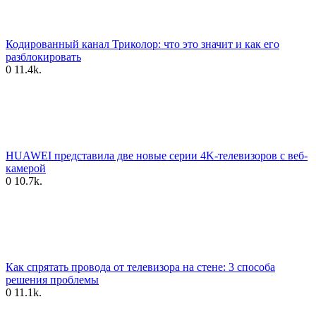
Кодированный канал Триколор: что это значит и как его
разблокировать
0
11.4k.
HUAWEI представила две новые серии 4K-телевизоров с веб-
камерой
0
10.7k.
Как спрятать провода от телевизора на стене: 3 способа
решения проблемы
0
11.1k.