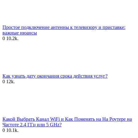
Простое подключение антенны к телевизору и приставке:
важные нюансы
0
10.2k.
Как узнать дату окончания срока действия услуг?
0
12k.
Какой Выбрать Канал WiFi и Как Поменять на На Роутере на
Частоте 2.4 ГГц или 5 GHz?
0
10.1k.