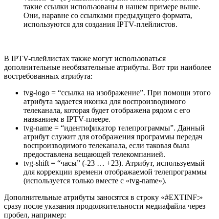
такие ссылки использованы в нашем примере выше.
Они, наравне со ссылками предыдущего формата,
используются для создания IPTV-плейлистов.
В IPTV-плейлистах также могут использоваться
дополнительные необязательные атрибуты. Вот три наиболее
востребованных атрибута:
tvg-logo = “ссылка на изображение”. При помощи этого
атрибута задается иконка для воспроизводимого
телеканала, которая будет отображена рядом с его
названием в IPTV-плеере.
tvg-name = “идентификатор телепрограммы”. Данный
атрибут служит для отображения программы передач
воспроизводимого телеканала, если таковая была
предоставлена вещающей телекомпанией.
tvg-shift = “часы” (-23 … +23). Атрибут, используемый
для коррекции времени отображаемой телепрограммы
(используется только вместе с «tvg-name»).
Дополнительные атрибуты заносятся в строку «#EXTINF:»
сразу после указания продолжительности медиафайла через
пробел, например: