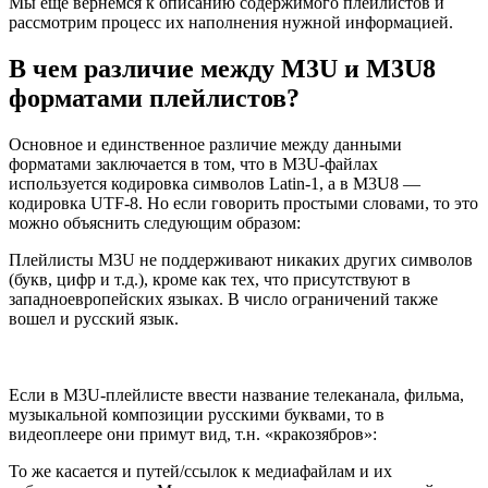
Мы еще вернемся к описанию содержимого плейлистов и
рассмотрим процесс их наполнения нужной информацией.
В чем различие между M3U и M3U8
форматами плейлистов?
Основное и единственное различие между данными
форматами заключается в том, что в M3U-файлах
используется кодировка символов Latin-1, а в M3U8 —
кодировка UTF-8. Но если говорить простыми словами, то это
можно объяснить следующим образом:
Плейлисты M3U не поддерживают никаких других символов
(букв, цифр и т.д.), кроме как тех, что присутствуют в
западноевропейских языках. В число ограничений также
вошел и русский язык.
Если в M3U-плейлисте ввести название телеканала, фильма,
музыкальной композиции русскими буквами, то в
видеоплеере они примут вид, т.н. «кракозябров»:
То же касается и путей/ссылок к медиафайлам и их