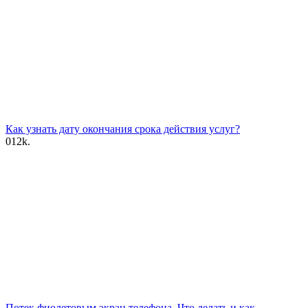
Как узнать дату окончания срока действия услуг?
0
12k.
Потек фиолетовым экран телефона. Что делать и как