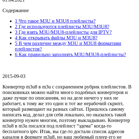
Содержание
1 Что такое M3U и M3U8 плейлисты?
2 Где используются плейлисты M3U/M3U8?
3 Где взять M3U/M3U8-плейлисты для IPTV?
4 Как открывать файлы M3U и M3U8?
5 В чем различие между M3U и M3U8 форматами
плейлистов?
6 Как правильно заполнять M3U/M3U8-плейлисты?
2015-09-03
Конвертер m3u8 в m3u с сохранением рубрик плейлистов. В
поисковиках можно найти много подобных конвертеров и
даже лучше по описаниям, но на деле ничего у них не
работает, к тому же это один и тот же нерабочий скрипт,
который размещают на разных сайтах. Пришлось самому
написать код, делал для себя локально, но оказалось такой
конвертер нужен многим, поэтому выкладываю. Конвертер
m3u8 в m3u писался под плейлист “эдема” когда-то
бесплатного iptv. Итак, вы где-то достали список адресов
каналов в формате m3u8, но ваш любимый плеер его не