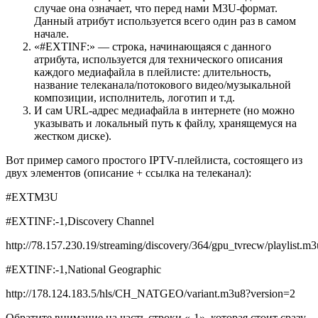
случае она означает, что перед нами M3U-формат.
Данный атрибут используется всего один раз в самом
начале.
«#EXTINF:» — строка, начинающаяся с данного
атрибута, используется для технического описания
каждого медиафайла в плейлисте: длительность,
название телеканала/потокового видео/музыкальной
композиции, исполнитель, логотип и т.д.
И сам URL-адрес медиафайла в интернете (но можно
указывать и локальный путь к файлу, хранящемуся на
жестком диске).
Вот пример самого простого IPTV-плейлиста, состоящего из
двух элементов (описание + ссылка на телеканал):
#EXTM3U
#EXTINF:-1,Discovery Channel
http://78.157.230.19/streaming/discovery/364/gpu_tvrecw/playlist.m
#EXTINF:-1,National Geographic
http://178.124.183.5/hls/CH_NATGEO/variant.m3u8?version=2
Обратите внимание на часть строки «-1», которая стоит сразу