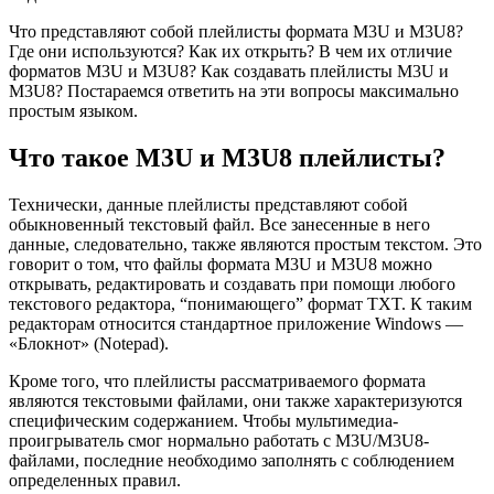
Что представляют собой плейлисты формата M3U и M3U8?
Где они используются? Как их открыть? В чем их отличие
форматов M3U и M3U8? Как создавать плейлисты M3U и
M3U8? Постараемся ответить на эти вопросы максимально
простым языком.
Что такое M3U и M3U8 плейлисты?
Технически, данные плейлисты представляют собой
обыкновенный текстовый файл. Все занесенные в него
данные, следовательно, также являются простым текстом. Это
говорит о том, что файлы формата M3U и M3U8 можно
открывать, редактировать и создавать при помощи любого
текстового редактора, “понимающего” формат TXT. К таким
редакторам относится стандартное приложение Windows —
«Блокнот» (Notepad).
Кроме того, что плейлисты рассматриваемого формата
являются текстовыми файлами, они также характеризуются
специфическим содержанием. Чтобы мультимедиа-
проигрыватель смог нормально работать с M3U/M3U8-
файлами, последние необходимо заполнять с соблюдением
определенных правил.