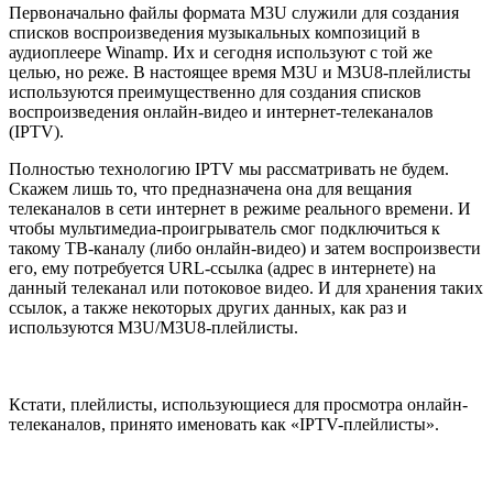
Первоначально файлы формата M3U служили для создания
списков воспроизведения музыкальных композиций в
аудиоплеере Winamp. Их и сегодня используют с той же
целью, но реже. В настоящее время M3U и M3U8-плейлисты
используются преимущественно для создания списков
воспроизведения онлайн-видео и интернет-телеканалов
(IPTV).
Полностью технологию IPTV мы рассматривать не будем.
Скажем лишь то, что предназначена она для вещания
телеканалов в сети интернет в режиме реального времени. И
чтобы мультимедиа-проигрыватель смог подключиться к
такому ТВ-каналу (либо онлайн-видео) и затем воспроизвести
его, ему потребуется URL-ссылка (адрес в интернете) на
данный телеканал или потоковое видео. И для хранения таких
ссылок, а также некоторых других данных, как раз и
используются M3U/M3U8-плейлисты.
Кстати, плейлисты, использующиеся для просмотра онлайн-
телеканалов, принято именовать как «IPTV-плейлисты».