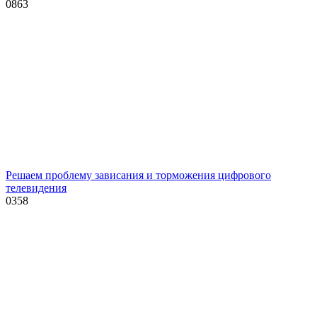
0
863
Решаем проблему зависания и торможения цифрового
телевидения
0
358