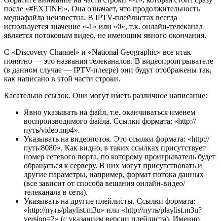
после «#EXTINF:». Она означает, что продолжительность
медиафайла неизвестна. В IPTV-плейлистах всегда
используется значение «-1» или «0», т.к. онлайн-телеканал
является потоковым видео, не имеющим явного окончания.
С «Discovery Channel» и «National Geographic» все итак
понятно — это названия телеканалов. В видеопроигрывателе
(в данном случае — IPTV-плеере) они будут отображены так,
как написано в этой части строки.
Касательно ссылок. Они могут иметь различное написание:
Явно указывать на файл, т.е. оканчиваться именем
воспроизводимого файла. Ссылки формата: «http://
путь/video.mp4».
Указывать на видеопоток. Это ссылки формата: «http://
путь:8080». Как видно, в таких ссылках присутствует
номер сетевого порта, по которому проигрыватель будет
обращаться к серверу. В них могут присутствовать и
другие параметры, например, формат потока данных
(все зависит от способа вещания онлайн-видео/
телеканала в сети).
Указывать на другие плейлисты. Ссылки формата:
«http://путь/playlist.m3u» или «http://путь/playlist.m3u?
version=2» (с указанием версии плейлиста). Именно