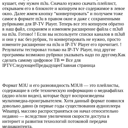
кушает, ему нужен m3u. Сначало нужно скачать плейлист,
открываем его в блокноте и копируем все содержимое в левое
окно. Далее жмем кнопку “конвертировать” и получаем тоже
самое в формате m3u в правом окне и даже с сохраненными
рубриками для IP-TV Player. Теперь все это копируем обратно
в наш файл, сохраняем и изменяем расширение файла с m3u8
на m3u. Готово! ! Если вы используете списки каналов в m3u8
и они у вас без рубрик, то конвертировать не нужно, просто
измените расширение на m3u и IP-TV Player его прочитает. !
Результаты тестировал только на IP-TV Player, под другие
программы возможно рубрики указывать надо по другому.Как
сделать самому цифровое ТВ ✏ Все для
IPTV
Следующее
Предыдущее
Главная страница
Формат M3U и его разновидность M3U8 — это плейлисты,
содержащие в себе техническую информацию о медиафайлах
(аудио и/или видео), которые будут воспроизведены
мультимедиа-проигрывателем. Хотя данный формат появился
довольно давно (в первые годы существования аудиоплеера
Winamp), массово распространяться он начал относительно
недавно — вследствие увеличения скорости доступа в
интернет и развития технологий потоковой передачи
медиаконтента.