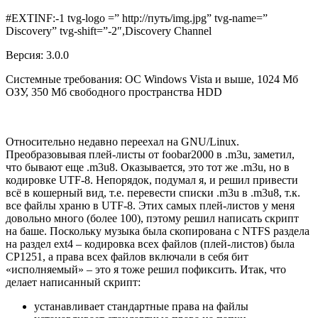
#EXTINF:-1 tvg-logo =” http://путь/img.jpg” tvg-name=”
Discovery” tvg-shift=”-2″,Discovery Channel
Версия:
3.0.0
Системные требования:
ОС Windows Vista и выше, 1024 Мб
ОЗУ, 350 Мб свободного пространства HDD
Относительно недавно переехал на GNU/Linux.
Преобразовывая плей-листы от foobar2000 в .m3u, заметил,
что бывают еще .m3u8. Оказывается, это тот же .m3u, но в
кодировке UTF-8. Непорядок, подумал я, и решил привести
всё в кошерный вид, т.е. перевести списки .m3u в .m3u8, т.к.
все файлы храню в UTF-8. Этих самых плей-листов у меня
довольно много (более 100), пэтому решил написать скрипт
на баше. Поскольку музыка была скопирована с NTFS раздела
на раздел ext4 – кодировка всех файлов (плей-листов) была
CP1251, а права всех файлов включали в себя бит
«исполняемый» – это я тоже решил пофиксить. Итак, что
делает написанный скрипт:
устанавливает стандартные права на файлы