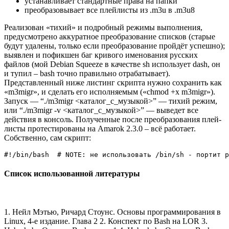
устанавливает стандартные права на папки
преобразовывает все плейлисты из .m3u в .m3u8
Реализован «тихий» и подробный режимы выполнения,
предусмотрено аккуратное преобразование списков (старые
будут удалены, только если преобразование пройдёт успешно);
выявлен и пофикшен баг кривого именования русских
файлов (мой Debian Squeeze в качестве sh использует dash, он
и тупил – bash точно правильно отрабатывает).
Представленный ниже листинг скрипта нужно сохранить как
«m3migr», и сделать его исполняемым («chmod +x m3migr»).
Запуск — “./m3migr <каталог_с_музыкой>” — тихий режим,
или “./m3migr -v <каталог_с_музыкой>” — выведет все
действия в консоль. Полученные после преобразования плей-
листы протестированы на Amarok 2.3.0 – всё работает.
Собственно, сам скрипт:
#!/bin/bash  # NOTE: не использовать /bin/sh - портит р
Список использованной литературы
1. Нейл Мэтью, Ричард Стоунс. Основы программирования в
Linux, 4-е издание. Глава 2 2. Конспект по Bash на LOR 3.