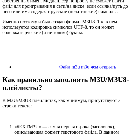
собственных имен. Медиаплеер попросту не сможет найти
файл для проигрывания в сети/на диске, если ссылка/путь до
него или имя содержат русские (нелатинские) символы.
Именно поэтому и был создан формат M3U8. Т.к. в нем
используется кодировка символов UTF-8, то он может
содержать русские (и не только) буквы.
Файл m3u m3u чем открыть
Как правильно заполнять M3U/M3U8-
плейлисты?
В M3U/M3U8-плейлистах, как минимум, присутствуют 3
строки текста:
«#EXTM3U» — самая первая строка (заголовок),
описывающая формат текстового файла. В данном