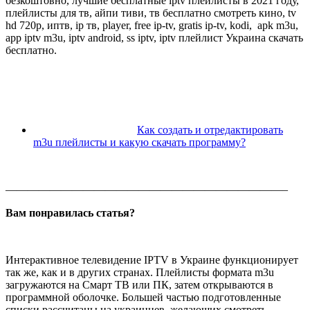
безкоштовно, лучшие бесплатные iptv плейлисты в 2021 году,
плейлисты для тв, айпи тиви, тв бесплатно смотреть кино, tv
hd 720p, иптв, ip тв, player, free ip-tv, gratis ip-tv, kodi, apk m3u,
app iptv m3u, iptv android, ss iptv, iptv плейлист Украина скачать
бесплатно.
Как создать и отредактировать
m3u плейлисты и какую скачать программу?
—————————————————————————–
Вам понравилась статья?
Интерактивное телевидение IPTV в Украине функционирует
так же, как и в других странах. Плейлисты формата m3u
загружаются на Смарт ТВ или ПК, затем открываются в
программной оболочке. Большей частью подготовленные
списки рассчитаны на украинцев, желающих смотреть