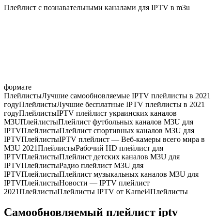
Плейлист с познавательными каналами для IPTV в m3u
формате
Плейлисты
Лучшие самообновляемые IPTV плейлисты в 2021
году
Плейлисты
Лучшие бесплатные IPTV плейлисты в 2021
году
Плейлисты
IPTV плейлист украинских каналов
M3U
Плейлисты
Плейлист футбольных каналов M3U для
IPTV
Плейлисты
Плейлист спортивных каналов M3U для
IPTV
Плейлисты
IPTV плейлист — Веб-камеры всего мира в
M3U 2021
Плейлисты
Рабочий HD плейлист для
IPTV
Плейлисты
Плейлист детских каналов M3U для
IPTV
Плейлисты
Радио плейлист M3U для
IPTV
Плейлисты
Плейлист музыкальных каналов M3U для
IPTV
Плейлисты
Новости — IPTV плейлист
2021
Плейлисты
Плейлисты IPTV от Karnei4
Плейлисты
Самообновляемый плейлист iptv