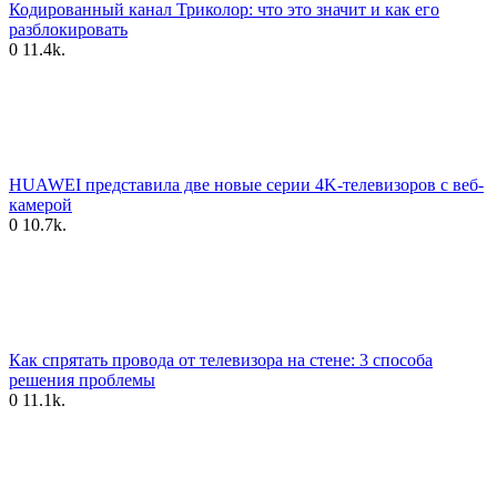
Кодированный канал Триколор: что это значит и как его
разблокировать
0
11.4k.
HUAWEI представила две новые серии 4K-телевизоров с веб-
камерой
0
10.7k.
Как спрятать провода от телевизора на стене: 3 способа
решения проблемы
0
11.1k.