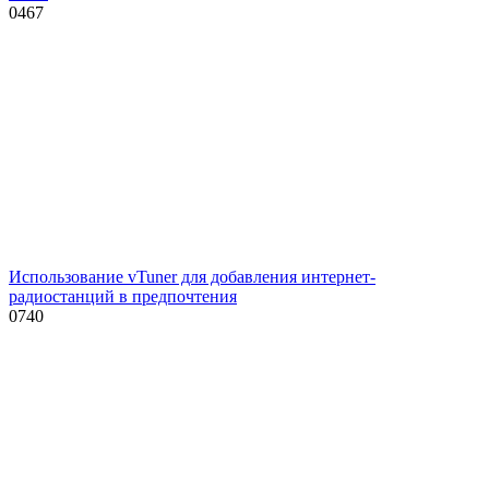
0
467
Использование vTuner для добавления интернет-
радиостанций в предпочтения
0
740