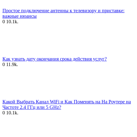
Простое подключение антенны к телевизору и приставке:
важные нюансы
0
10.1k.
Как узнать дату окончания срока действия услуг?
0
11.9k.
Какой Выбрать Канал WiFi и Как Поменять на На Роутере на
Частоте 2.4 ГГц или 5 GHz?
0
10.1k.