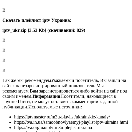
В
Скачать плейлист iptv Украина:
iptv_ukr.zip [3.53 Kb] (cкачиваний: 829)
В
В
В
В
Так же мы рекомендуем
Уважаемый посетитель, Вы зашли на
сайт как незарегистрированный пользователь.
Мы
рекомендуем Вам зарегистрироваться либо войти на сайт под
своим именем.
Информация
Посетители, находящиеся в
группе
Гости
, не могут оставлять комментарии к данной
публикации.
Используемые источники:
https://iptvmaster.ru/m3u-playlist/ukrainskie-kanaly/
https://tva.in.ua/samoobnovlyaemyj-playlist-iptv-ukraina.html
https://tva.org.ua/iptv-m3u-plejlist-ukraina-