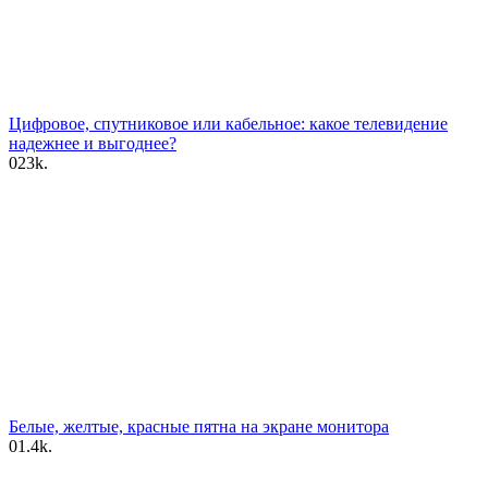
Цифровое, спутниковое или кабельное: какое телевидение
надежнее и выгоднее?
0
23k.
Белые, желтые, красные пятна на экране монитора
0
1.4k.