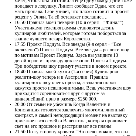
хочет, чтобы она изготовила ещё одну бомбу. Дэни тоже
попадает в ловушку. Линетт сообщает Эдди, что его
мать пропала. Габи узнаёт, что плохо готовит и просит
рецепт у Энжи. Та ей оставляет послание….
16:50
Правила моей пекарни (10-я серия – “Финал”)
Участниками телепрограммы становятся десять
кулинаров-любителей, которые готовы побороться за
звание лучшего пекаря Королевства.
17:55
Проект Подиум. Все звезды (9-я серия – “Все
включено”) Проект Подиум. Все звезды – реалити шоу
по мотивам Проект Подиум. Здесь вы увидите 13
дизайнеров из предыдущих сезонов Проекта Подиум.
Три победителя шоу примут участие в новом проекте.
18:40
Правила моей кухни (1-я серия) Кулинарное
реалити-шоу теперь и в Австралии. Правила
кулинарного шоу очень просты, а задания порой
кажутся просто невыполнимыми. Ведь участникам шоу
приходится соревноваться друг с другом за
шикарнейший приз в размере $250 000.
20:00
От семьи не убежишь Когда Валентин и
Констанция готовятся заключить многомиллионный
контракт, в самый неподходящий момент на выставку
приезжает вся семейка Валентина, которая проливает
свет на его прошлое и расстраивает все планы.
21:50
По ту сторону кровати “Это невозможно, что ты