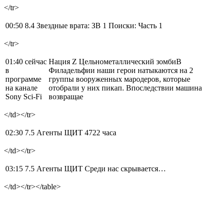
</tr>
00:50 8.4
Звездные врата: ЗВ 1 Поиски: Часть 1
</tr>
01:40 сейчас
Нация Z Цельнометаллический зомбиВ
в
Филадельфии наши герои натыкаются на 2
программе
группы вооруженных мародеров, которые
на канале
отобрали у них пикап. Впоследствии машина
Sony Sci-Fi
возвращае
</td></tr>
02:30 7.5
Агенты ЩИТ 4722 часа
</td></tr>
03:15 7.5
Агенты ЩИТ Среди нас скрывается…
</td></tr></table>