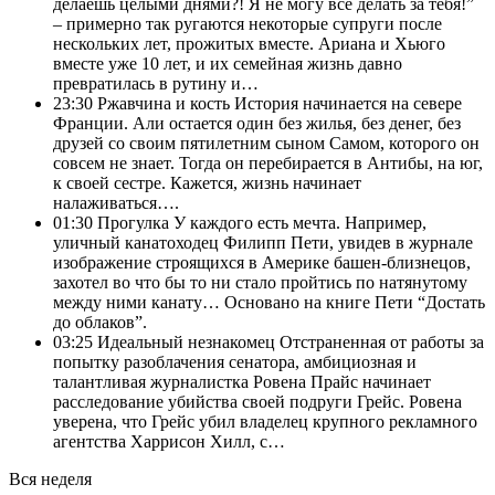
делаешь целыми днями?! Я не могу всё делать за тебя!”
– примерно так ругаются некоторые супруги после
нескольких лет, прожитых вместе. Ариана и Хьюго
вместе уже 10 лет, и их семейная жизнь давно
превратилась в рутину и…
23:30
Ржавчина и кость История начинается на севере
Франции. Али остается один без жилья, без денег, без
друзей со своим пятилетним сыном Самом, которого он
совсем не знает. Тогда он перебирается в Антибы, на юг,
к своей сестре. Кажется, жизнь начинает
налаживаться….
01:30
Прогулка У каждого есть мечта. Например,
уличный канатоходец Филипп Пети, увидев в журнале
изображение строящихся в Америке башен-близнецов,
захотел во что бы то ни стало пройтись по натянутому
между ними канату… Основано на книге Пети “Достать
до облаков”.
03:25
Идеальный незнакомец Отстраненная от работы за
попытку разоблачения сенатора, амбициозная и
талантливая журналистка Ровена Прайс начинает
расследование убийства своей подруги Грейс. Ровена
уверена, что Грейс убил владелец крупного рекламного
агентства Харрисон Хилл, с…
Вся неделя