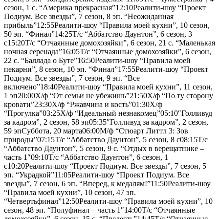
сезон, 1 с. “Америка прекрасная”12:10Реалити-шоу “Проект
Подиум. Все звезды”, 7 сезон, 8 эп. “Неожиданная
прибыль”12:55Реалити-шоу “Правила моей кухни”, 10 сезон,
50 эп. “Финал”14:25Т/с “Аббатство Даунтон”, 6 сезон, 3
с15:20Т/с “Отчаянные домохозяйки”, 6 сезон, 21 с. “Маленькая
ночная серенада”16:05Т/с “Отчаянные домохозяйки”, 6 сезон,
22 с. “Баллада о Буте”16:50Реалити-шоу “Правила моей
пекарни”, 8 сезон, 10 эп. “Финал”17:55Реалити-шоу “Проект
Подиум. Все звезды”, 7 сезон, 9 эп. “Все
включено”18:40Реалити-шоу “Правила моей кухни”, 11 сезон,
1 эп20:00Х/ф “От семьи не убежишь”21:50Х/ф “По ту сторону
кровати”23:30Х/ф “Ржавчина и кость”01:30Х/ф
“Прогулка”03:25Х/ф “Идеальный незнакомец”05:10″Голливуд
за кадром”, 2 сезон, 58 эп05:35″Голливуд за кадром”, 2 сезон,
59 эпСуббота, 20 марта06:00М/ф “Стюарт Литтл 3: Зов
природы”07:15Т/с “Аббатство Даунтон”, 5 сезон, 8 с08:15Т/с
“Аббатство Даунтон”, 5 сезон, 9 с. “Отдых в верещатнике –
часть 1″09:10Т/с “Аббатство Даунтон”, 6 сезон, 1
с10:20Реалити-шоу “Проект Подиум. Все звезды”, 7 сезон, 5
эп. “Украдкой”11:05Реалити-шоу “Проект Подиум. Все
звезды”, 7 сезон, 6 эп. “Вперед, к медалям!”11:50Реалити-шоу
“Правила моей кухни”, 10 сезон, 47 эп.
“Четвертьфинал”12:50Реалити-шоу “Правила моей кухни”, 10
сезон, 48 эп. “Полуфинал – часть 1″14:00Т/с “Отчаянные
домохозяйки”, 6 сезон, 15 с. “Прелесть”14:45Т/с “Отчаянные