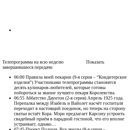
Телепрограмма на всю неделю
Показать
завершившиеся передачи
06:00
Правила моей пекарни (9-я серия – “Кондитерские
изделия”) Участниками телепрограммы становятся
десять кулинаров-любителей, которые готовы
побороться за звание лучшего пекаря Королевства.
06:55
Аббатство Даунтон (2-я серия) Апрель 1925 года.
Перепалка между Изабель и Вайолет насчёт госпиталя
переходит в настоящий поединок, но теперь на сторону
сватьи встаёт Кора. Мэри предлагает Карсону устроить
свадебный приём в парадной гостиной, что его вполне
устраивает, однако…
07:45
Проект Подиум. Все звезды (8-я серия –