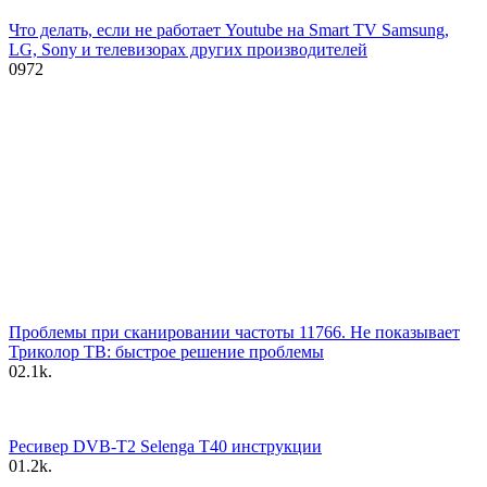
Что делать, если не работает Youtube на Smart TV Samsung,
LG, Sony и телевизорах других производителей
0
972
Проблемы при сканировании частоты 11766. Не показывает
Триколор ТВ: быстрое решение проблемы
0
2.1k.
Ресивер DVB-T2 Selenga T40 инструкции
0
1.2k.