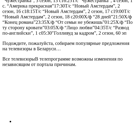
“Чужестранка”, 3 сезон, 13 с16:25Т/с “Чужестранка”, 4 сезон, 1
с. “Америка прекрасная”17:30Т/с “Новый Амстердам”, 2
сезон, 16 с18:15Т/с “Новый Амстердам”, 2 сезон, 17 с19:00Т/с
“Новый Амстердам”, 2 сезон, 18 с20:00Х/ф “28 дней”21:50Х/ф
“Конец романа”23:35Х/ф “От семьи не убежишь”01:25Х/ф “По
ту сторону кровати”03:05Х/ф “Лицо любви”04:35Т/с “Развод
по-английски”, 1 с05:30″Голливуд за кадром”, 2 сезон, 60 эп
Подождите, пожалуйста, собираем популярные предложения
на телевизоры в Беларуси…
Все телевизорыВ телепрограмме возможны изменения по
независящим от портала причинам.