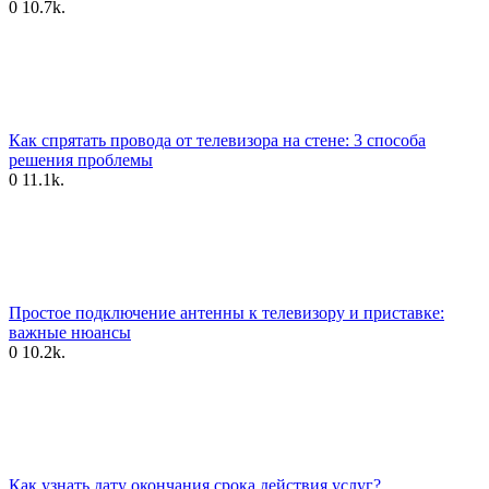
0
10.7k.
Как спрятать провода от телевизора на стене: 3 способа
решения проблемы
0
11.1k.
Простое подключение антенны к телевизору и приставке:
важные нюансы
0
10.2k.
Как узнать дату окончания срока действия услуг?