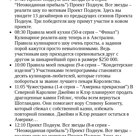
“Неожиданная прибыль”) Проект Подиум. Все звезды –
реалити шоу по мотивам Проект Подиум. Здесь вы
увидите 13 дизайнеров из предыдущих сезонов Проекта
Подиум. Три победителя шоу примут участие в новом
проекте.
08:30
Правила моей кухни (50-я серия – “Финал”)
Кулинарное реалити-шоу теперь и в Австралии.
Правила кулинарного шоу очень просты, а задания
порой кажутся просто невыполнимыми. Ведь
участникам шоу приходится соревноваться друг с
другом за шикарнейший приз в размере $250 000.
10:00
Правила моей пекарни (9-я серия – “Кондитерские
изделия”) Участниками телепрограммы становятся
десять кулинаров-любителей, которые готовы
побороться за звание лучшего пекаря Королевства.
11:05
Чужестранка (1-я серия – “Америка прекрасная”) В
Северной Каролине Джейми и Клэр планируют продать
драгоценные камни Гейлис, чтобы всем вернуться
Шотландию. Они помогают вору Стивену Боннету,
который сбежал с собственной казни, избежать
повторной поимки. Джейми и Клэр решают остаться в
Америке…
12:10
Проект Подиум. Все звезды (8-я серия –
“Неожиданная прибыль”) Проект Подиум. Все звезды –
реалити шоу по мотивам Проект Подиум. Здесь вы