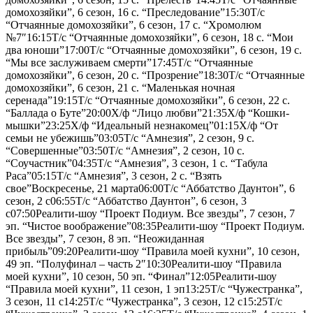
домохозяйки”, 6 сезон, 16 с. “Преследование”15:30Т/с
“Отчаянные домохозяйки”, 6 сезон, 17 с. “Хромолюм
№7″16:15Т/с “Отчаянные домохозяйки”, 6 сезон, 18 с. “Мои
два юноши”17:00Т/с “Отчаянные домохозяйки”, 6 сезон, 19 с.
“Мы все заслуживаем смерти”17:45Т/с “Отчаянные
домохозяйки”, 6 сезон, 20 с. “Прозрение”18:30Т/с “Отчаянные
домохозяйки”, 6 сезон, 21 с. “Маленькая ночная
серенада”19:15Т/с “Отчаянные домохозяйки”, 6 сезон, 22 с.
“Баллада о Буте”20:00Х/ф “Лицо любви”21:35Х/ф “Кошки-
мышки”23:25Х/ф “Идеальный незнакомец”01:15Х/ф “От
семьи не убежишь”03:05Т/с “Амнезия”, 2 сезон, 9 с.
“Совершенные”03:50Т/с “Амнезия”, 2 сезон, 10 с.
“Соучастник”04:35Т/с “Амнезия”, 3 сезон, 1 с. “Табула
Раса”05:15Т/с “Амнезия”, 3 сезон, 2 с. “Взять
свое”Воскресенье, 21 марта06:00Т/с “Аббатство Даунтон”, 6
сезон, 2 с06:55Т/с “Аббатство Даунтон”, 6 сезон, 3
с07:50Реалити-шоу “Проект Подиум. Все звезды”, 7 сезон, 7
эп. “Чистое воображение”08:35Реалити-шоу “Проект Подиум.
Все звезды”, 7 сезон, 8 эп. “Неожиданная
прибыль”09:20Реалити-шоу “Правила моей кухни”, 10 сезон,
49 эп. “Полуфинал – часть 2″10:30Реалити-шоу “Правила
моей кухни”, 10 сезон, 50 эп. “Финал”12:05Реалити-шоу
“Правила моей кухни”, 11 сезон, 1 эп13:25Т/с “Чужестранка”,
3 сезон, 11 с14:25Т/с “Чужестранка”, 3 сезон, 12 с15:25Т/с