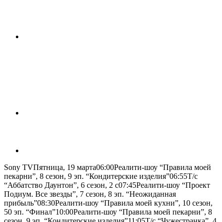
Sony TV
Пятница, 19 марта06:00Реалити-шоу “Правила моей
пекарни”, 8 сезон, 9 эп. “Кондитерские изделия”06:55Т/с
“Аббатство Даунтон”, 6 сезон, 2 с07:45Реалити-шоу “Проект
Подиум. Все звезды”, 7 сезон, 8 эп. “Неожиданная
прибыль”08:30Реалити-шоу “Правила моей кухни”, 10 сезон,
50 эп. “Финал”10:00Реалити-шоу “Правила моей пекарни”, 8
сезон, 9 эп. “Кондитерские изделия”11:05Т/с “Чужестранка”, 4