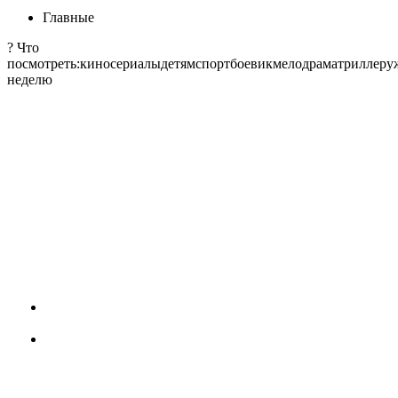
Главные
? Что
посмотреть:киносериалыдетямспортбоевикмелодраматриллеруж
неделю