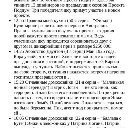
увидите 13 дизайнеров из предыдущих сезонов Проекта
Подиум. Три победителя шоу примут участие в новом
проекте.
12:55
Правила моей кухни (50-я серия – “Финал”)
Кулинарное реалити-шоу теперь и в Австралии.
Правила кулинарного шоу очень просты, а задания
порой кажутся просто невыполнимыми. Ведь
участникам шоу приходится соревноваться друг с
другом за шикарнейший приз в размере $250 000.
14:25
Аббатство Даунтон (3-я серия) Май 1925 года.
Кора узнаёт, что миссис Хьюз не в восторге от идеи
празднования в гостиной, и поддерживает её; Карсон
вынужден уступить. Вайолет пытается привлечь сына
на свою сторону, ситуация накаляется; встречи патронов
госпиталя превращаются в…
15:20
Отчаянные домохозяйки (21-я серия – “Маленькая
ночная серенада”) Патрик Логан — не кто иной, как
террорист. Энжи была его возлюбленной. Патрик решил
напасть на тех, кто вредит планете и подговорил Энжи
изготовить бомбу. Погиб человек. Энжи хотела сдаться,
но была беременна. Ник, агент под прикрытием, помог
ей…
16:05
Отчаянные домохозяйки (22-я серия – “Баллада о
Буте”) Энжи в заложниках у Патрика Логана. Патрик