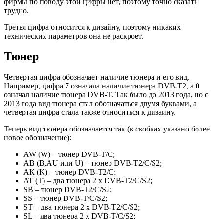
фирмы по поводу этой цифры нет, поэтому точно сказать
трудно.
Третья цифра относится к дизайну, поэтому никаких
технических параметров она не раскроет.
Тюнер
Четвертая цифра обозначает наличие тюнера и его вид.
Например, цифра 7 означала наличие тюнера DVB-T2, а 0
означал наличие тюнера DVB-T. Так было до 2013 года, но с
2013 года вид тюнера стал обозначаться двумя буквами, а
четвертая цифра стала также относиться к дизайну.
Теперь вид тюнера обозначается так (в скобках указано более
новое обозначение):
AW (W)
– тюнер DVB-T/C;
AB (B,AU или U)
– тюнер DVB-T2/С/S2;
АК (K)
– тюнер DVB-T2/C;
AT (T)
– два тюнера 2 x DVB-T2/C/S2;
SB
– тюнер DVB-T2/С/S2;
SS
– тюнер DVB-T/C/S2;
ST
– два тюнера 2 x DVB-T2/C/S2;
SL
– два тюнера 2 x DVB-T/C/S2;