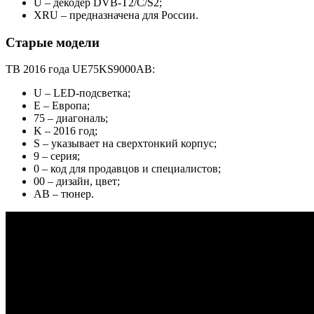
U – декодер DVB-T2/C/S2;
XRU – предназначена для России.
Старые модели
ТВ 2016 года UE75KS9000AB:
U – LED-подсветка;
E – Европа;
75 – диагональ;
K – 2016 год;
S – указывает на сверхтонкий корпус;
9 – серия;
0 – код для продавцов и специалистов;
00 – дизайн, цвет;
AB – тюнер.