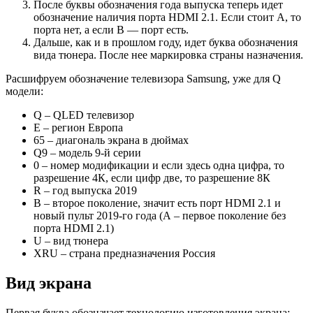
После буквы обозначения года выпуска теперь идет
обозначение наличия порта HDMI 2.1. Если стоит А, то
порта нет, а если В — порт есть.
Дальше, как и в прошлом году, идет буква обозначения
вида тюнера. После нее маркировка страны назначения.
Расшифруем обозначение телевизора Samsung, уже для Q
модели:
Q – QLED телевизор
Е – регион Европа
65 – диагональ экрана в дюймах
Q9 – модель 9-й серии
0 – номер модификации и если здесь одна цифра, то
разрешение 4К, если цифр две, то разрешение 8К
R – год выпуска 2019
B – второе поколение, значит есть порт HDMI 2.1 и
новый пульт 2019-го года (А – первое поколение без
порта HDMI 2.1)
U – вид тюнера
XRU – страна предназначения Россия
Вид экрана
Первая буква обозначает технологию изготовления экрана: