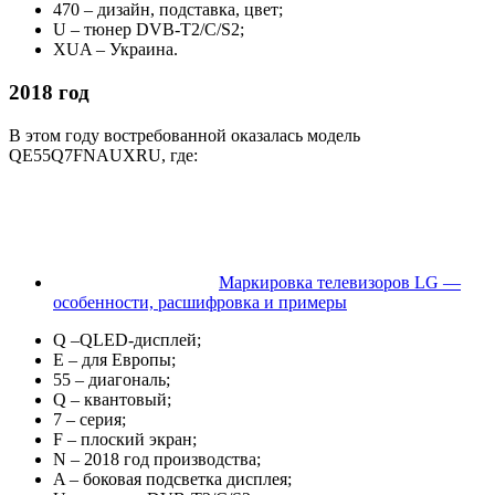
470 – дизайн, подставка, цвет;
U – тюнер DVB-T2/C/S2;
XUA – Украина.
2018 год
В этом году востребованной оказалась модель
QE55Q7FNAUXRU, где:
Маркировка телевизоров LG —
особенности, расшифровка и примеры
Q –QLED-дисплей;
E – для Европы;
55 – диагональ;
Q – квантовый;
7 – серия;
F – плоский экран;
N – 2018 год производства;
A – боковая подсветка дисплея;