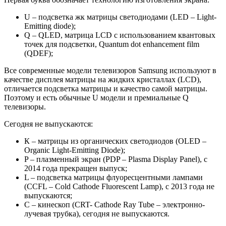
U
– подсветка жк матрицы светодиодами (LED – Light-
Emitting diode);
Q
– QLED, матрица LCD с использованием квантовых
точек для подсветки, Quantum dot enhancement film
(QDEF);
Все современные модели телевизоров Samsung используют в
качестве дисплея матрицы на жидких кристаллах (LCD),
отличается подсветка матрицы и качество самой матрицы.
Поэтому и есть обычные U модели и премиальные Q
телевизоры.
Сегодня не выпускаются:
К
– матрицы из органических светодиодов (ОLED –
Organic Light-Emitting Diode);
P
– плазменный экран (PDP – Plasma Display Panel), с
2014 года прекращен выпуск;
L
– подсветка матрицы флуоресцентными лампами
(CCFL – Cold Cathode Fluorescent Lamp), с 2013 года не
выпускаются;
С
– кинескоп (CRT- Cathode Ray Tube – электронно-
лучевая трубка), сегодня не выпускаются.