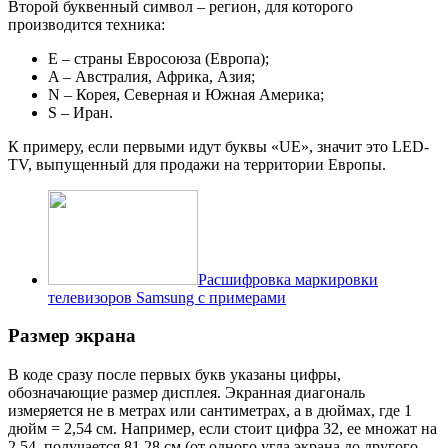
Второй буквенный символ – регион, для которого
производится техника:
E – страны Евросоюза (Европа);
A – Австралия, Африка, Азия;
N – Корея, Северная и Южная Америка;
S – Иран.
К примеру, если первыми идут буквы «UE», значит это LED-
TV, выпущенный для продажи на территории Европы.
Расшифровка маркировки
телевизоров Samsung с примерами
Размер экрана
В коде сразу после первых букв указаны цифры,
обозначающие размер дисплея. Экранная диагональ
измеряется не в метрах или сантиметрах, а в дюймах, где 1
дюйм = 2,54 см. Например, если стоит цифра 32, ее множат на
2,54, получается 81,28 см (от одного угла экрана до другого,