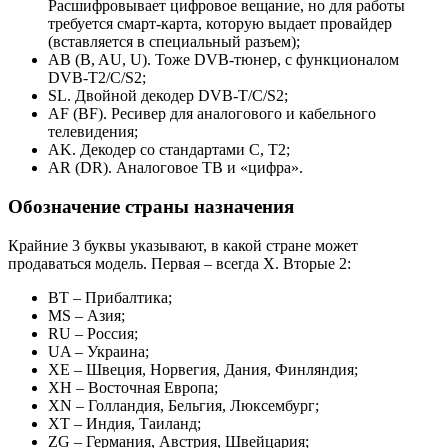
Расшифровывает цифровое вещание, но для работы
требуется смарт-карта, которую выдает провайдер
(вставляется в специальный разъем);
AB (B, AU, U). Тоже DVB-тюнер, с функционалом
DVB-T2/C/S2;
SL. Двойной декодер DVB-T/C/S2;
AF (BF). Ресивер для аналогового и кабельного
телевидения;
AK. Декодер со стандартами C, T2;
AR (DR). Аналоговое ТВ и «цифра».
Обозначение страны назначения
Крайние 3 буквы указывают, в какой стране может
продаваться модель. Первая – всегда X. Вторые 2:
BT – Прибалтика;
MS – Азия;
RU – Россия;
UA – Украина;
XE – Швеция, Норвегия, Дания, Финляндия;
XH – Восточная Европа;
XN – Голландия, Бельгия, Люксембург;
XT – Индия, Таиланд;
ZG – Германия, Австрия, Швейцария;