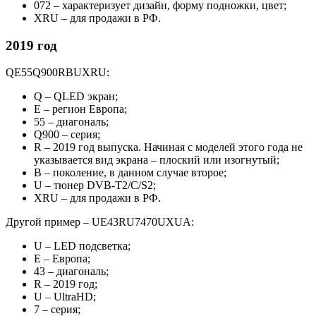
072 – характеризует дизайн, форму подножки, цвет;
XRU – для продажи в РФ.
2019 год
QE55Q900RBUXRU:
Q – QLED экран;
E – регион Европа;
55 – диагональ;
Q900 – серия;
R – 2019 год выпуска. Начиная с моделей этого года не
указывается вид экрана – плоский или изогнутый;
B – поколение, в данном случае второе;
U – тюнер DVB-T2/C/S2;
XRU – для продажи в РФ.
Другой пример – UE43RU7470UXUA:
U – LED подсветка;
E – Европа;
43 – диагональ;
R – 2019 год;
U – UltraHD;
7 – серия;