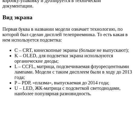
коробку-упаковку и дублируется в технической
документации.
Вид экрана
Первая буква в названии модели означает технологию, по
которой был сделан дисплей телеприемника. То есть какая в
нем используется подсветка:
C – CRT, кинескопные экраны (больше не выпускают);
K – OLED, для подсветки экрана используются
органические диоды;
L – CCFL, матрица, подсвечиваемая флуоресцентными
лампами. Модели с таким дисплеем были в ходу до 2013
года;
P – PDP, «плазма», выпускаемая до 2014 года;
U – LED, ЖК-матрица с подсветкой светодиодами,
наиболее популярная разновидность.