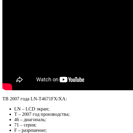
ТВ 2007 года LN-T4671FX/XA:
LN – LCD экран;
T – 2007 год производства;
46 – диагональ;
71 – серия;
F – разрешение;