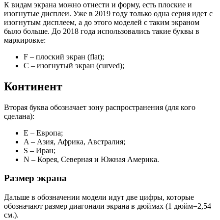
К видам экрана можно отнести и форму, есть плоские и
изогнутые дисплеи. Уже в 2019 году только одна серия идет с
изогнутым дисплеем, а до этого моделей с таким экраном
было больше. До 2018 года использовались такие буквы в
маркировке:
F
– плоский экран (flat);
C
– изогнутый экран (curved);
Континент
Вторая буква обозначает зону распространения (для кого
сделана):
E
– Европа;
A
– Азия, Африка, Австралия;
S
– Иран;
N
– Корея, Северная и Южная Америка.
Размер экрана
Дальше в обозначении модели идут
две цифры
, которые
обозначают размер диагонали экрана в дюймах (1 дюйм=2,54
см.).