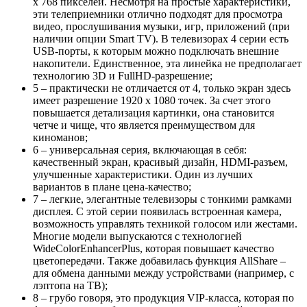
х 768 пикселей. Несмотря на простые характеристики,
эти телеприемники отлично подходят для просмотра
видео, прослушивания музыки, игр, приложений (при
наличии опции Smart TV). В телевизорах 4 серии есть
USB-порты, к которым можно подключать внешние
накопители. Единственное, эта линейка не предполагает
технологию 3D и FullHD-разрешение;
5 – практически не отличается от 4, только экран здесь
имеет разрешение 1920 х 1080 точек. За счет этого
повышается детализация картинки, она становится
четче и чище, что является преимуществом для
киноманов;
6 – универсальная серия, включающая в себя:
качественный экран, красивый дизайн, HDMI-разъем,
улучшенные характеристики. Один из лучших
вариантов в плане цена-качество;
7 – легкие, элегантные телевизоры с тонкими рамками
дисплея. С этой серии появилась встроенная камера,
возможность управлять техникой голосом или жестами.
Многие модели выпускаются с технологией
WideColorEnhancerPlus, которая повышает качество
цветопередачи. Также добавилась функция AllShare –
для обмена данными между устройствами (например, с
лэптопа на ТВ);
8 – грубо говоря, это продукция VIP-класса, которая по