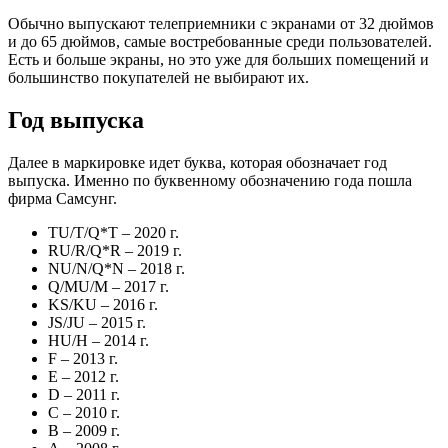
Обычно выпускают телеприемники с экранами от 32 дюймов
и до 65 дюймов, самые востребованные среди пользователей.
Есть и больше экраны, но это уже для больших помещений и
большинство покупателей не выбирают их.
Год выпуска
Далее в маркировке идет буква, которая обозначает год
выпуска. Именно по буквенному обозначению года пошла
фирма Самсунг.
TU/T/Q*T
– 2020 г.
RU/R/Q*R
– 2019 г.
NU/N/Q*N
– 2018 г.
Q/MU/M
– 2017 г.
KS/KU
– 2016 г.
JS/JU
– 2015 г.
HU/H
– 2014 г.
F
– 2013 г.
E
– 2012 г.
D
– 2011 г.
С
– 2010 г.
В
– 2009 г.