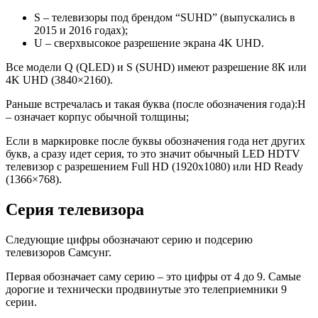
S
– телевизоры под брендом “SUHD” (выпускались в
2015 и 2016 годах);
U
– сверхвысокое разрешение экрана 4K UHD.
Все модели Q (QLED) и S (SUHD) имеют разрешение 8К или
4K UHD (3840×2160).
Раньше встречалась и такая буква (после обозначения года):
Н
– означает корпус обычной толщины;
Если в маркировке после буквы обозначения года нет других
букв, а сразу идет серия, то это значит обычный LED HDTV
телевизор с разрешением Full HD (1920х1080) или HD Ready
(1366×768).
Серия телевизора
Следующие цифры обозначают серию и подсерию
телевизоров Самсунг.
Первая обозначает саму серию – это цифры
от 4 до 9
. Самые
дорогие и технически продвинутые это телеприемники 9
серии.