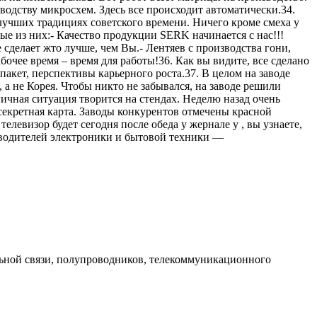
водству микросхем. Здесь все происходит автоматически.34.
 лучших традициях советского времени. Ничего кроме смеха у
ые из них:- Качество продукции SERK начинается с нас!!!
е сделает жто лучше, чем Вы.- Лентяев с производства гони,
бочее время – время для работы!36. Как вы видите, все сделано
пакет, перспективы карьерного роста.37. В целом на заводе
 а не Корея. Чтобы никто не забывался, на заводе решили
ичная ситуация творится на стендах. Неделю назад очень
т секретная карта. Заводы конкурентов отмечены красной
левизор будет сегодня после обеда у жернале у , вы узнаете,
одителей электроники и бытовой техники —
ильной связи, полупроводников, телекоммуникационного