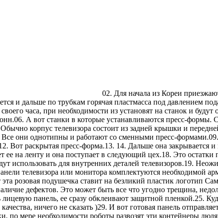
02. Для начала из Кореи приезжа
яется и дальше по трубкам горячая пластмасса под давлением под
своего часа, при необходимости из установят на станок и будут
онн.06. А вот станки в которые устанавливаются пресс-формы. С
. Обычно корпус телевизора состоит из задней крышки и передне
ей. Все они однотипны и работают со сменными пресс-формами.09
12. Вот раскрытая пресс-форма.13. 14. Дальше она закрывается и
 ленту и она поступает в следующий цех.18. Это остатки пла
будут использовать для внутренних деталей телевизоров.19. Нео
панели телевизора или монитора комплектуются необходимой арм
от эта розовая подушечка ставит на безликий пластик логотип С
аличие дефектов. Это может быть все что угодно трещина, недоли
 лицевую панель, ее сразу обклеивают защитной пленкой.25. Куд
чества, ничего не сказать )29. И вот готовая панель отправляет
, по мере необходимости роботы развозят эти контейнеры людям