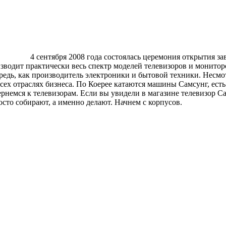
4 сентября 2008 года состоялась церемония открытия з
зводит практически весь спектр моделей телевизоров и монитор
едь, как производитель электроники и бытовой техники. Несмот
ех отраслях бизнеса. По Коерее катаются машины Самсунг, есть
рнемся к телевизорам. Если вы увидели в магазине телевизор Са
осто собирают, а именно делают. Начнем с корпусов.