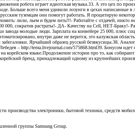
вижения робота играет идиотская музыка.33. А это цех по произ
аводе. Больше всего меня удивили лозунги в цехах написанные в
о русским туземцам они помогут работать. Я процитирую некотор
мить: лили, льем и будем лить!!!- Работайте с отдачей, никто н
000, сократив растраты!- ДА- Качеству на Cell, НЕТ-Браку!- Ра
ки завода молодые люди. Зарплата на конвейере 25 000, плюс соц
втоматизировано, внутри даже не верится, это калужская область,
 забегаловки. Ярчайший образец русской безвкусицы.38. Аналог
бедев – http://tema.livejournal.com/575868.html39. Бонусом иде
а корейском языке.Продолжение истории про то, как собирают те
орейский бренд, принадлежащий одному из крупнейших произв
ласти производства электроники, бытовой техники, средств моб
шленной группы Samsung Group.