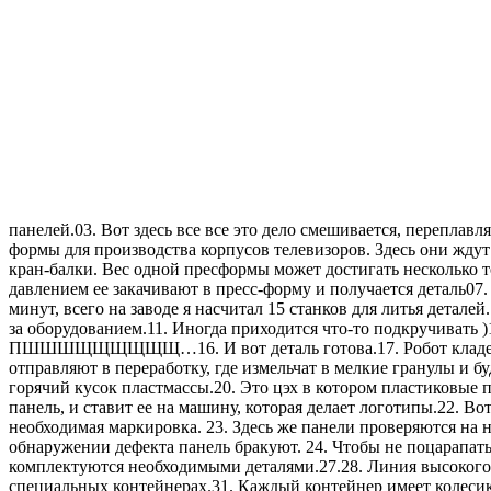
панелей.03. Вот здесь все все это дело смешивается, переплавл
формы для производства корпусов телевизоров. Здесь они ждут 
кран-балки. Вес одной пресформы может достигать несколько т
давлением ее закачивают в пресс-форму и получается деталь07
минут, всего на заводе я насчитал 15 станков для литья детал
за оборудованием.11. Иногда приходится что-то подкручивать )
ПШШШЩЩЩЩЩЩ…16. И вот деталь готова.17. Робот кладет ее на
отправляют в переработку, где измельчат в мелкие гранулы и 
горячий кусок пластмассы.20. Это цэх в котором пластиковые 
панель, и ставит ее на машину, которая делает логотипы.22. В
необходимая маркировка. 23. Здесь же панели проверяются на н
обнаружении дефекта панель бракуют. 24. Чтобы не поцарапать
комплектуются необходимыми деталями.27.28. Линия высокого ка
специальных контейнерах.31. Каждый контейнер имеет колесики