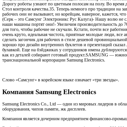
Дорогу роботы узнают по цветным полосам на полу. Во время д
Стол контроля качества.35. Теперь немного про традиции на з
рабочих они не вызывают, но корейцам, наверное, кажется, чт
(Серк – это Самсунг Электроникс Рус Калуга)- Нашу волю не сло
наши машины портят они!- Увеличим производительность до 700 
для того, чтобы рабочие не скучали. Кстати, почти все работни
очень круто, идеальная чистота, приятные молодые люди, все а
сделать загончик для рабочих в стиле дешевой провинциальной
хорошо про дизайн внутренних буклетов и презентаций сказал Ле
булавкой. Еще на бэйджиках у сотрудников имена дублируются н
как из деталей собирают готовый продукт.SAMSUNG — южнок
транснациональной корпорации Samsung Electronics.
Слово «Самсунг» в корейском языке означает «три звезды».
Компания Samsung Electronics
Samsung Electronics Co., Ltd — один из мировых лидеров в об
оборудования, чипов памяти, жк дисплеев.
Компания является дочерним предприятием финансово-промы