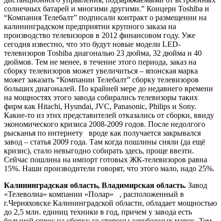
солнечных батарей и многими другими.” Концерн Toshiba и
“Компания Телебалт” подписали контракт о размещении на
калининградском предприятии крупного заказа на
производство телевизоров в 2012 финансовом году. Уже
сегодня известно, что это будут новые модели LED-
телевизоров Toshiba диагональю 23 дюйма, 32 дюйма и 40
дюймов. Тем не менее, в течение этого периода, заказ на
сборку телевизоров может увеличиться – японская марка
может заказать “Компании Телебалт” сборку телевизоров
больших диагоналей. По крайней мере до недавнего времени
на мощностях этого завода собирались телевизоры таких
фирм как Hitachi, Hyundai, JVC, Panasonic, Philips и Sony.
Какие-то из этих представителей отказались от сборки, ввиду
экономического кризиса 2008-2009 годов. После недолгого
рысканья по интернету вроде как получается закрывался
завод – статья 2009 года. Там когда пошлины сняли (да ещё
кризис), стало невыгодно собирать здесь, проще ввезти.
Сейчас пошлина на импорт готовых ЖК-телевизоров равна
15%. Наши производители говорят, что этого мало, надо 25%.
Калининградская область, Владимирская область.
Завод
«Телеволна» компании «Полар» , расположенный в
г.Черняховске Калининградской области, обладает мощностью
до 2,5 млн. единиц техники в год, причем у завода есть
большой спрос на сборку со стороны зарубежных марок. Тем