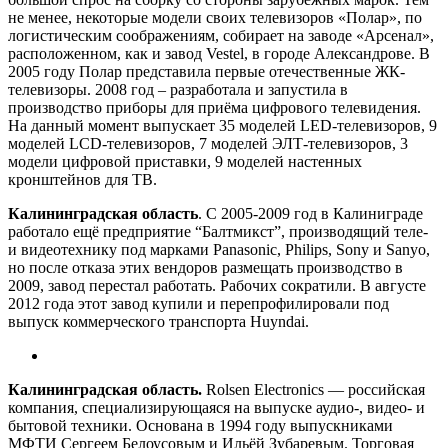
не менее, некоторые модели своих телевизоров «Полар», по
логистическим соображениям, собирает на заводе «Арсенал»,
расположенном, как и завод Vestel, в городе Александрове. В
2005 году Полар представила первые отечественные ЖК-
телевизоры. 2008 год – разработала и запустила в
производство приборы для приёма цифрового телевидения.
На данный момент выпускает 35 моделей LED-телевизоров, 9
моделей LCD-телевизоров, 7 моделей ЭЛТ-телевизоров, 3
модели цифровой приставки, 9 моделей настенных
кронштейнов для ТВ.
Калининградская область
. С 2005-2009 год в Калиниграде
работало ещё предприятие “Балтмикст”, производящий теле-
и видеотехнику под марками Panasonic, Philips, Sony и Sanyo,
но после отказа этих вендоров размещать производство в
2009, завод перестал работать. Рабочих сократили. В августе
2012 года этот завод купили и перепрофилировали под
выпуск коммерческого транспорта Huyndai.
Калининградская область.
Rolsen Electronics — российская
компания, специализирующаяся на выпуске аудио-, видео- и
бытовой техники. Основана в 1994 году выпускниками
МФТИ Сергеем Белоусовым и Ильёй Зубаревым. Торговая