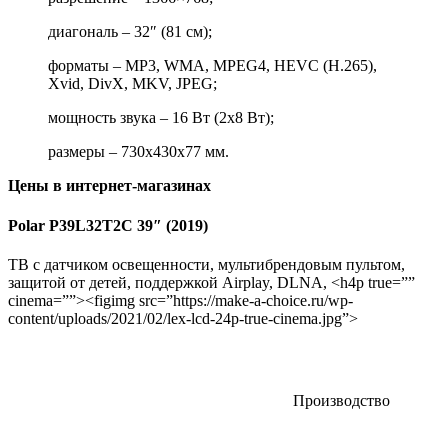
диагональ – 32″ (81 см);
форматы – MP3, WMA, MPEG4, HEVC (H.265),
Xvid, DivX, MKV, JPEG;
мощность звука – 16 Вт (2х8 Вт);
размеры – 730x430x77 мм.
Цены в интернет-магазинах
Polar P39L32T2C 39″ (2019)
ТВ с датчиком освещенности, мультибрендовым пультом,
защитой от детей, поддержкой Airplay, DLNA,
<h4p true=””
cinema=””><figimg src=”https://make-a-choice.ru/wp-
content/uploads/2021/02/lex-lcd-24p-true-cinema.jpg”>
Производство