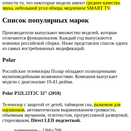
отнести то, что некоторые модели имеют
среднее качество
звука, небольшой угол обзора, медленное SMART TV
.
Список популярных марок
Производители выпускают множество моделей, которые
отличаются функционалом. Каждый год выпускаются
новинки российской сборки. Ниже представлен список одних
из самых востребованных модификаций.
Polar
Российские телевизоры Полар обладают полноценными
мультимедийными возможностями. Компания выпускает
модели с диагональю 19-43 дюйма.
Polar P32L22T2C 32″ (2018)
Телевизор с защитой от детей, таймером сна,
разъемом для
наушников
, автоматическим выравниванием громкости,
объемным звучанием, телетекстом, прогрессивной разверткой,
стереозвуком,
Direct LED подсветкой.
разрешение – 1366×768;