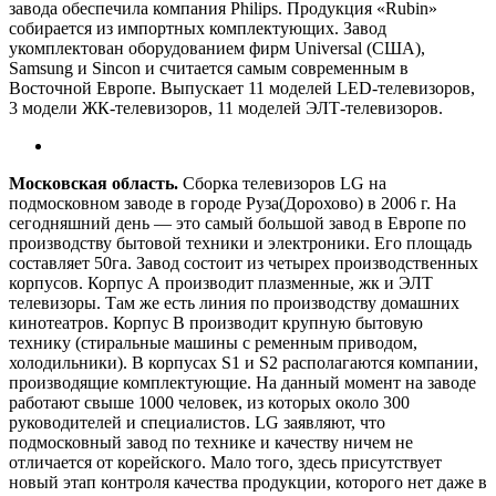
завода обеспечила компания Philips. Продукция «Rubin»
собирается из импортных комплектующих. Завод
укомплектован оборудованием фирм Universal (США),
Samsung и Sincon и считается самым современным в
Восточной Европе. Выпускает 11 моделей LED-телевизоров,
3 модели ЖК-телевизоров, 11 моделей ЭЛТ-телевизоров.
Московская область.
Сборка телевизоров LG на
подмосковном заводе в городе Руза(Дорохово) в 2006 г. На
сегодняшний день — это самый большой завод в Европе по
производству бытовой техники и электроники. Его площадь
составляет 50га. Завод состоит из четырех производственных
корпусов. Корпус А производит плазменные, жк и ЭЛТ
телевизоры. Там же есть линия по производству домашних
кинотеатров. Корпус В производит крупную бытовую
технику (стиральные машины с ременным приводом,
холодильники). В корпусах S1 и S2 располагаются компании,
производящие комплектующие. На данный момент на заводе
работают свыше 1000 человек, из которых около 300
руководителей и специалистов. LG заявляют, что
подмосковный завод по технике и качеству ничем не
отличается от корейского. Мало того, здесь присутствует
новый этап контроля качества продукции, которого нет даже в