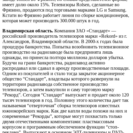
имеет долю около 15%. Телевизоры Rolsen, сделанные во
Фрязино, продаются под торговыми марками LG и Samsung.
Кстати во Фрязино работает линия по сборке кондиционеров,
которая может производить 300.000 штук в год.
Владимирская область.
Компания ЗАО «Стандарт» —
российский производитель телевизоров марки «Rekord» из г.
Александров, Владимирской области. В 2000-х годах была
процедура банкротства. Попытка возобновить телевизионное
производство на радиозаводе была предпринята лишь
однажды, но принесла полтора миллиона долларов убытка.
Будучи на грани банкротства, радиозавод активно
распродавал или сдавал в аренду производственные площади.
Одним из покупателей и стало тогда закрытое акционерное
общество “Стандарт”, владельцы которого развернули на
территории радиозавода собственное производство
телевизоров, а затем выкупили и саму торговую марку
“Рекорд”. Сегодня “Стандарт” выпускает и продает около 120
тысяч телевизоров в год. Половину этого количества дает так
называемая “отверточная” сборка телевизоров известных
южнокорейских марок. Как две капли воды похожи на них и
современные “Рекорды”, которые могут похвастать только
двумя отечественными компонентами: пластмассовым
корпусом и программным обеспечением функции “стоп-
реклама”. Выпускают в основном ЭЛТ-телевизоры и DVD-