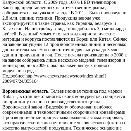
Калужской области. С 2009 года 100% LED-телевизоров
Samsung, представленных на отечественном рынке,
собираются на калужском заводе. В 2011 г. Было произведено
2,8 млн. единиц техники. Продукция завода уже
экспортируется в такие страны, как Украина, Беларусь и
Казахстан. На постройку завода понадобилось 3,5 миллиарда
рублей. В данный момент только жидкокристалические
матрицы и корпуса поставляются из Кореи или Китая. Сейчас
на заводе запущены 12 производственных линий и несколько
дополнительных. Этого достаточно для выпуска до 3 млн
единиц продукции в год. После начала производства в 2008 г.
на заводе собирались лишь несколько моделей телевизоров и
мониторов, но в 2009 г. был налажен выпуск полного
модельного ряда.
Подробнее:http://www.cnews.ru/news/top/index.shtml?
2009/07/24/355164
Воронежская область.
Телевизионная техника под маркой
Rubin , в отличие от многих своих конкурентов, собирается
по принципу полного производственного цикла.
Воронежский завод «Видеофон» оборудован наиболее
современными и технологичными сборочными конвейерами.
Производственный процесс максимально автоматизирован,
что практически исключает влияние человеческого фактора на
качество выпускаемой продукции. Техническое оснащение