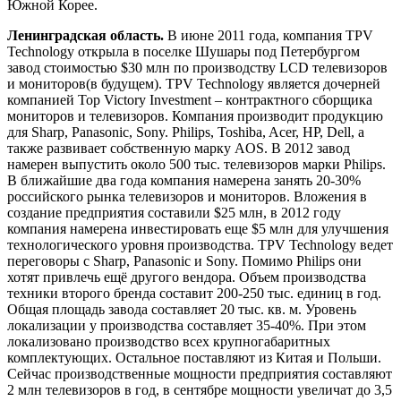
Южной Корее.
Ленинградская область.
В июне 2011 года, компания TPV
Technology открыла в поселке Шушары под Петербургом
завод стоимостью $30 млн по производству LCD телевизоров
и мониторов(в будущем). TPV Technology является дочерней
компанией Top Victory Investment – контрактного сборщика
мониторов и телевизоров. Компания производит продукцию
для Sharp, Panasonic, Sony. Philips, Toshiba, Acer, HP, Dell, а
также развивает собственную марку AOS. В 2012 завод
намерен выпустить около 500 тыс. телевизоров марки Philips.
В ближайшие два года компания намерена занять 20-30%
российского рынка телевизоров и мониторов. Вложения в
создание предприятия составили $25 млн, в 2012 году
компания намерена инвестировать еще $5 млн для улучшения
технологического уровня производства. TPV Technology ведет
переговоры с Sharp, Panasonic и Sony. Помимо Philips они
хотят привлечь ещё другого вендора. Объем производства
техники второго бренда составит 200-250 тыс. единиц в год.
Общая площадь завода составляет 20 тыс. кв. м. Уровень
локализации у производства составляет 35-40%. При этом
локализовано производство всех крупногабаритных
комплектующих. Остальное поставляют из Китая и Польши.
Сейчас производственные мощности предприятия составляют
2 млн телевизоров в год, в сентябре мощности увеличат до 3,5