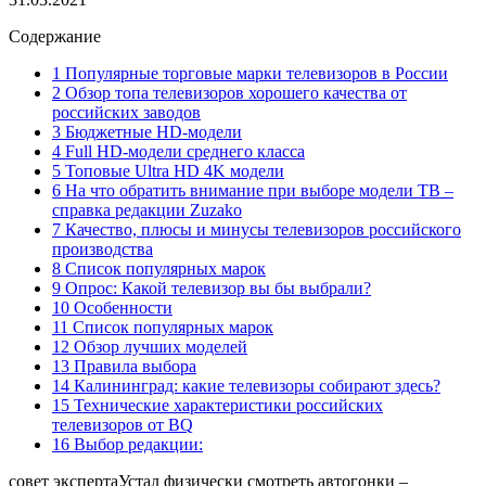
Содержание
1 Популярные торговые марки телевизоров в России
2 Обзор топа телевизоров хорошего качества от
российских заводов
3 Бюджетные HD-модели
4 Full HD-модели среднего класса
5 Топовые Ultra HD 4K модели
6 На что обратить внимание при выборе модели ТВ –
справка редакции Zuzako
7 Качество, плюсы и минусы телевизоров российского
производства
8 Список популярных марок
9 Опрос: Какой телевизор вы бы выбрали?
10 Особенности
11 Список популярных марок
12 Обзор лучших моделей
13 Правила выбора
14 Калининград: какие телевизоры собирают здесь?
15 Технические характеристики российских
телевизоров от BQ
16 Выбор редакции:
совет экспертаУстал физически смотреть автогонки –