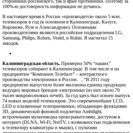
сторонники российского, так и ярые противники. Поэтому за
100%-ю достоверность информации не ручаюсь.
В настоящее время в России «производится» около 5 млн.
телевизоров в год (в основном в Калининграде, Калуге,
Воронеже, Рузе и Александрове). Основными
производителями являются российские подразделения LG,
Samsung, Philips, Rolsen, Vestel, и Rubin. Я насчитал 15
заводов.
Калининградская область.
Примерно 50% “наших”
телевизоров собирают в Калининграде. В том числе и на
предприятии “Компании Телебалт” – контрактного
производства электроники в России. , “В 2011 году
предприятие выпустило более миллиона единиц продукции
ведущих мировых брендов электроники (из них около 70
тысяч микроволновых печей). За год здесь был освоен выпуск
74 новых моделей телевизоров. Это современнейшие LCD,
LED и плазменные телеприемники, обладающие функциями
3D, динамической фоновой подсветки Ambilight,
встроенными мультимедиа проигрывателями, доступом в
интернет (DLNA, Wi-Fi, NetTV, с возможностью подключения
к телевизору клавиатуры и мыши), с пультами
дистанционного управления, подзаряжаемыми от встроенных