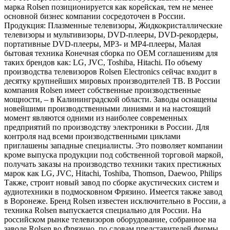
марка Rolsen позиционируется как корейская, тем не менее
основной бизнес компании сосредоточен в России.
Продукция: Плазменные телевизоры, Жидкокристаллические
телевизоры и мультивизоры, DVD-плееры, DVD-рекордеры,
портативные DVD-плееры, MP3- и MP4-плееры, Малая
бытовая техника Конечная сборка по OEM соглашениям для
таких брендов как: LG, JVC, Toshiba, Hitachi. По объему
производства телевизоров Rolsen Electronics сейчас входит в
десятку крупнейших мировых производителей ТВ. В России
компания Rolsen имеет собственные производственные
мощности, – в Калининградской области. Заводы оснащены
новейшими производственными линиями и на настоящий
момент являются одними из наиболее современных
предприятий по производству электроники в России. Для
контроля над всеми производственными циклами
приглашены западные специалисты. Это позволяет компании
кроме выпуска продукции под собственной торговой маркой,
получать заказы на производство техники таких престижных
марок как LG, JVC, Hitachi, Toshiba, Thomson, Daewoo, Philips
Также, строит новый завод по сборке акустических систем и
аудиотехники в подмосковном Фрязино. Имеется также завод
в Воронеже. Бренд Rolsen известен исключительно в России, а
техника Rolsen выпускается специально для России. На
российском рынке телевизоров оборудование, собранное на
заводе Rolsen во Фрязино, по словам представителей фирмы,