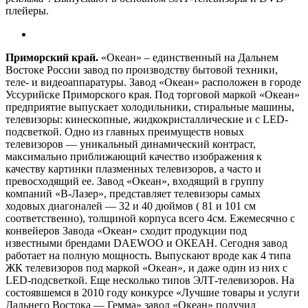
плейеры.
Приморский край.
«Океан» – единственный на Дальнем
Востоке России завод по производству бытовой техники,
теле- и видеоаппаратуры. Завод «Океан» расположен в городе
Уссурийске Приморского края. Под торговой маркой «Океан»
предприятие выпускает холодильники, стиральные машины,
телевизоры: кинескопные, жидкокристаллические и с LED-
подсветкой. Одно из главных преимуществ новых
телевизоров — уникальный динамический контраст,
максимально приближающий качество изображения к
качеству картинки плазменных телевизоров, а часто и
превосходящий ее. Завод «Океан», входящий в группу
компаний «В-Лазер», представляет телевизоры самых
ходовых диагоналей — 32 и 40 дюймов ( 81 и 101 см
соответственно), толщиной корпуса всего 4см. Ежемесячно с
конвейеров Завода «Океан» сходит продукции под
известными брендами DAEWOO и ОКЕАН. Сегодня завод
работает на полную мощность. Выпускают вроде как 4 типа
ЖК телевизоров под маркой «Океан», и даже один из них с
LED-подсветкой. Еще несколько типов ЭЛТ-телевизоров. На
состоявшемся в 2010 году конкурсе «Лучшие товары и услуги
Дальнего Востока — Гемма» завод «Океан» получил