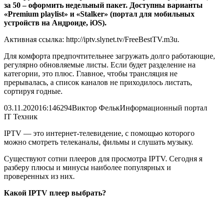
за 50 – оформить недельный пакет. Доступны варианты
«Premium playlist» и «Stalker» (портал для мобильных
устройств на Андроиде, iOS).
Активная ссылка: http://iptv.slynet.tv/FreeBestTV.m3u.
Для комфорта предпочтительнее загружать долго работающие,
регулярно обновляемые листы. Если будет разделение на
категории, это плюс. Главное, чтобы трансляция не
прерывалась, а список каналов не приходилось листать,
сортируя годные.
03.11.2020
16:14
6294
Виктор Фельк
Информационный портал
IT Техник
IPTV — это интернет-телевидение, с помощью которого
можно смотреть телеканалы, фильмы и слушать музыку.
Существуют сотни плееров для просмотра IPTV. Сегодня я
разберу плюсы и минусы наиболее популярных и
проверенных из них.
Какой IPTV плеер выбрать?