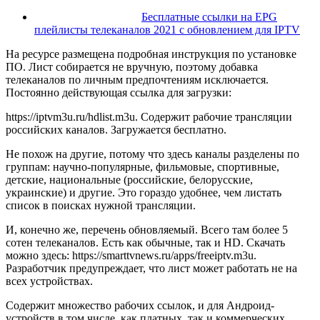
Бесплатные ссылки на EPG
плейлисты телеканалов 2021 с обновлением для IPTV
На ресурсе размещена подробная инструкция по установке
ПО. Лист собирается не вручную, поэтому добавка
телеканалов по личным предпочтениям исключается.
Постоянно действующая ссылка для загрузки:
https://iptvm3u.ru/hdlist.m3u. Содержит рабочие трансляции
российских каналов. Загружается бесплатно.
Не похож на другие, потому что здесь каналы разделены по
группам: научно-популярные, фильмовые, спортивные,
детские, национальные (российские, белорусские,
украинские) и другие. Это гораздо удобнее, чем листать
список в поисках нужной трансляции.
И, конечно же, перечень обновляемый. Всего там более 5
сотен телеканалов. Есть как обычные, так и HD. Скачать
можно здесь: https://smarttvnews.ru/apps/freeiptv.m3u.
Разработчик предупреждает, что лист может работать не на
всех устройствах.
Содержит множество рабочих ссылок, и для Андроид-
устройств в том числе, как платных, так и коммерческих.