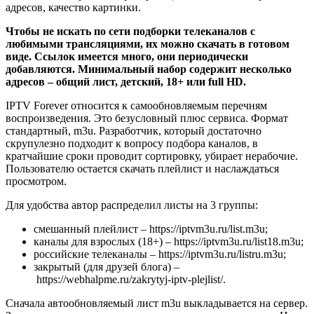
адресов, качество картинки.
Чтобы не искать по сети подборки телеканалов с
любимыми трансляциями, их можно скачать в готовом
виде. Ссылок имеется много, они периодически
добавляются. Минимальный набор содержит несколько
адресов – общий лист, детский, 18+ или full HD.
IPTV Forever относится к самообновляемым перечням
воспроизведения. Это безусловный плюс сервиса. Формат
стандартный, m3u. Разработчик, который достаточно
скрупулезно подходит к вопросу подбора каналов, в
кратчайшие сроки проводит сортировку, убирает нерабочие.
Пользователю остается скачать плейлист и наслаждаться
просмотром.
Для удобства автор распределил листы на 3 группы:
смешанный плейлист – https://iptvm3u.ru/list.m3u;
каналы для взрослых (18+) – https://iptvm3u.ru/list18.m3u;
российские телеканалы – https://iptvm3u.ru/listru.m3u;
закрытый (для друзей блога) –
https://webhalpme.ru/zakrytyj-iptv-plejlist/.
Сначала автообновляемый лист m3u выкладывается на сервер.