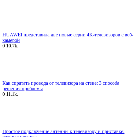
HUAWEI представила две новые серии 4K-телевизоров с веб-
камерой
0
10.7k.
Как спрятать провода от телевизора на стене: 3 способа
решения проблемы
0
11.1k.
Простое подключение антенны к телевизору и приставке:
важные нюансы