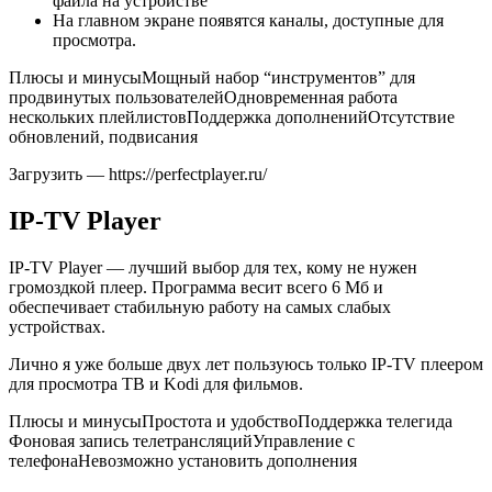
файла на устройстве
На главном экране появятся каналы, доступные для
просмотра.
Плюсы и минусыМощный набор “инструментов” для
продвинутых пользователейОдновременная работа
нескольких плейлистовПоддержка дополненийОтсутствие
обновлений, подвисания
Загрузить — https://perfectplayer.ru/
IP-TV Player
IP-TV Player — лучший выбор для тех, кому не нужен
громоздкой плеер. Программа весит всего 6 Мб и
обеспечивает стабильную работу на самых слабых
устройствах.
Лично я уже больше двух лет пользуюсь только IP-TV плеером
для просмотра ТВ и Kodi для фильмов.
Плюсы и минусыПростота и удобствоПоддержка телегида
Фоновая запись телетрансляцийУправление с
телефонаНевозможно установить дополнения