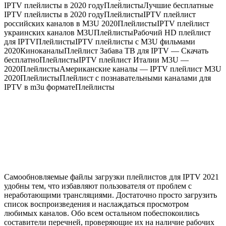
IPTV плейлисты в 2020 году
Плейлисты
Лучшие бесплатные
IPTV плейлисты в 2020 году
Плейлисты
IPTV плейлист
российских каналов в M3U 2020
Плейлисты
IPTV плейлист
украинских каналов M3U
Плейлисты
Рабочий HD плейлист
для IPTV
Плейлисты
IPTV плейлисты с M3U фильмами
2020
Киноканалы
Плейлист Забава ТВ для IPTV — Скачать
бесплатно
Плейлисты
IPTV плейлист Италии M3U —
2020
Плейлисты
Американские каналы — IPTV плейлист M3U
2020
Плейлисты
Плейлист с познавательными каналами для
IPTV в m3u формате
Плейлисты
Самообновляемые файлы загрузки плейлистов для IPTV 2021
удобны тем, что избавляют пользователя от проблем с
неработающими трансляциями. Достаточно просто загрузить
список воспроизведения и наслаждаться просмотром
любимых каналов. Обо всем остальном побеспокоились
составители перечней, проверяющие их на наличие рабочих