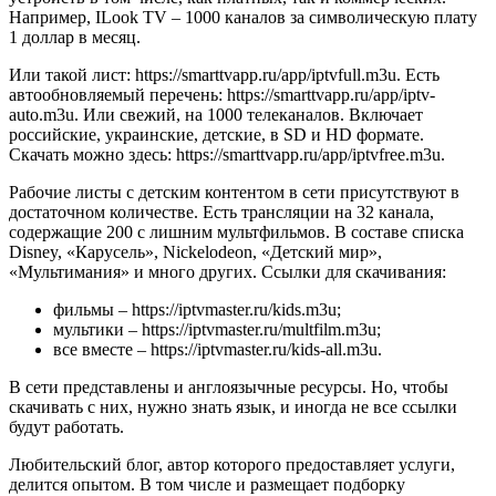
Например, ILook TV – 1000 каналов за символическую плату
1 доллар в месяц.
Или такой лист: https://smarttvapp.ru/app/iptvfull.m3u. Есть
автообновляемый перечень: https://smarttvapp.ru/app/iptv-
auto.m3u. Или свежий, на 1000 телеканалов. Включает
российские, украинские, детские, в SD и HD формате.
Скачать можно здесь: https://smarttvapp.ru/app/iptvfree.m3u.
Рабочие листы с детским контентом в сети присутствуют в
достаточном количестве. Есть трансляции на 32 канала,
содержащие 200 с лишним мультфильмов. В составе списка
Disney, «Карусель», Nickelodeon, «Детский мир»,
«Мультимания» и много других. Ссылки для скачивания:
фильмы – https://iptvmaster.ru/kids.m3u;
мультики – https://iptvmaster.ru/multfilm.m3u;
все вместе – https://iptvmaster.ru/kids-all.m3u.
В сети представлены и англоязычные ресурсы. Но, чтобы
скачивать с них, нужно знать язык, и иногда не все ссылки
будут работать.
Любительский блог, автор которого предоставляет услуги,
делится опытом. В том числе и размещает подборку