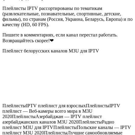
Плейлисты IPTV рассортированы по тематикам
(развлекательные, познавательные, спортивные, детские,
фильмы), по странам (Россия, Украина, Беларусь, Европа) и по
качеству (HD, 60 FPS).
Пишите в комментариях, если канал перестал работать.
Возвращайтесь скорее!❤
Плейлист белорусских каналов M3U для IPTV
Плейлисты
IPTV плейлист для взрослых
Плейлисты
IPTV
плейлист — Веб-камеры всего мира в M3U
2020
Плейлисты
Азербайджан — IPTV плейлист
азербайджанских каналов M3U 2020
Плейлисты
Радио
плейлист M3U для IPTV
Плейлисты
Польские каналы — IPTV
плейлист M3U 2020
Плейлисты
Лучшие самообновляемые