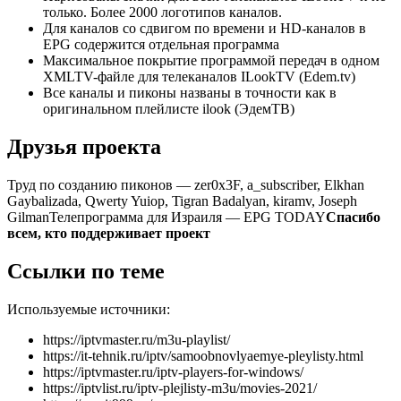
только. Более 2000 логотипов каналов.
Для каналов со сдвигом по времени и HD-каналов в
EPG содержится отдельная программа
Максимальное покрытие программой передач в одном
XMLTV-файле для телеканалов ILookTV (Edem.tv)
Все каналы и пиконы названы в точности как в
оригинальном плейлисте ilook (ЭдемТВ)
Друзья проекта
Труд по созданию пиконов — zer0x3F, a_subscriber, Elkhan
Gaybalizada, Qwerty Yuiop, Tigran Badalyan, kiramv, Joseph
GilmanТелепрограмма для Израиля — EPG TODAY
Спасибо
всем, кто поддерживает проект
Ссылки по теме
Используемые источники:
https://iptvmaster.ru/m3u-playlist/
https://it-tehnik.ru/iptv/samoobnovlyaemye-pleylisty.html
https://iptvmaster.ru/iptv-players-for-windows/
https://iptvlist.ru/iptv-plejlisty-m3u/movies-2021/