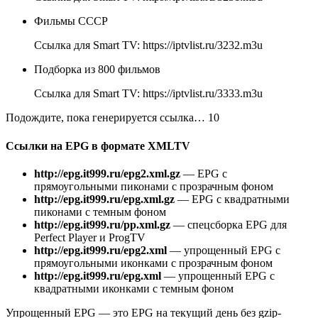
Фильмы СССР
Ссылка для Smart TV:
https://iptvlist.ru/3232.m3u
Подборка из 800 фильмов
Ссылка для Smart TV:
https://iptvlist.ru/3333.m3u
Подождите, пока генерируется ссылка…
10
Ссылки на EPG в формате XMLTV
http://epg.it999.ru/epg2.xml.gz
— EPG с
прямоугольными пиконами с прозрачным фоном
http://epg.it999.ru/epg.xml.gz
— EPG с квадратными
пиконами с темным фоном
http://epg.it999.ru/pp.xml.gz
— спецсборка EPG для
Perfect Player и ProgTV
http://epg.it999.ru/epg2.xml
— упрощенный EPG с
прямоугольными иконками с прозрачным фоном
http://epg.it999.ru/epg.xml
— упрощенный EPG с
квадратными иконками с темным фоном
Упрощенный EPG — это EPG на текущий день без gzip-