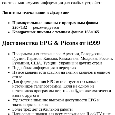
сжатия с минимумом информации для слабых устройств.
Логотипы телеканалов в zip-архиве
Прямоугольные пиконы с прозрачным фоном
220×132
— рекомендуется
Квадратные пиконы с темным фоном 165×165
Достоинства EPG & Picons от it999
Программа для телеканалов Армении, Белоруссии,
Грузии, Израиля, Канады, Казахстана, Молдовы, России,
Румынии, США, Турции, Украины и других стран
Подробная информация о передачах
На все каналы есть ссылки на значки каналов в едином
стиле
Для формирования EPG используется несколько
источников телепрограммы. Если на одном из
источников программы нет, то она будет автоматически
взята с другого
Уделяется внимание высокой доступности EPG и
значков для каналов
Более трех лет стабильной работы
Нарисованы значки для всех телеканалов ILookTV и не