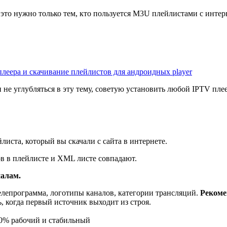
о это нужно только тем, кто пользуется M3U плейлистами с интер
плеера и скачивание плейлистов для андроидных player
 и не углубляться в эту тему, советую установить любой IPTV п
иста, который вы скачали с сайта в интернете.
ов в плейлисте и XML листе совпадают.
налам.
я телепрограмма, логотипы каналов, категории трансляций.
Рекоме
ть, когда первый источник выходит из строя.
 100% рабочий и стабильный