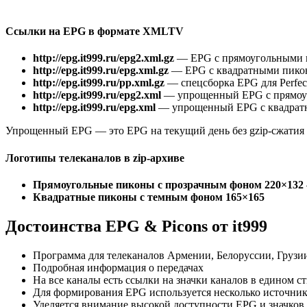
Ссылки на EPG в формате XMLTV
http://epg.it999.ru/epg2.xml.gz
— EPG с прямоугольными 
http://epg.it999.ru/epg.xml.gz
— EPG с квадратными пико
http://epg.it999.ru/pp.xml.gz
— спецсборка EPG для Perfect
http://epg.it999.ru/epg2.xml
— упрощенный EPG с прямоу
http://epg.it999.ru/epg.xml
— упрощенный EPG с квадрат
Упрощенный EPG — это EPG на текущий день без gzip-сжатия
Логотипы телеканалов в zip-архиве
Прямоугольные пиконы с прозрачным фоном 220×132
Квадратные пиконы с темным фоном 165×165
Достоинства EPG & Picons от it999
Программа для телеканалов Армении, Белоруссии, Грузи
Подробная информация о передачах
На все каналы есть ссылки на значки каналов в едином с
Для формирования EPG используется несколько источнико
Уделяется внимание высокой доступности EPG и значков 