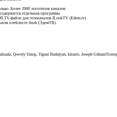
лько. Более 2000 логотипов каналов.
 содержится отдельная программа
LTV-файле для телеканалов ILookTV (Edem.tv)
ьном плейлисте ilook (ЭдемТВ)
balizada, Qwerty Yuiop, Tigran Badalyan, kiramv, Joseph Gilman