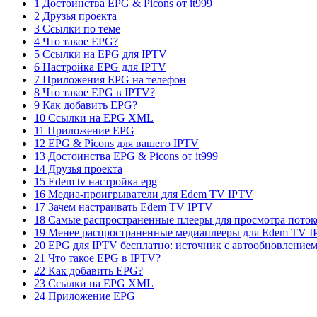
1 Достоинства EPG & Picons от it999
2 Друзья проекта
3 Ссылки по теме
4 Что такое EPG?
5 Ссылки на EPG для IPTV
6 Настройка EPG для IPTV
7 Приложения EPG на телефон
8 Что такое EPG в IPTV?
9 Как добавить EPG?
10 Ссылки на EPG XML
11 Приложение EPG
12 EPG & Picons для вашего IPTV
13 Достоинства EPG & Picons от it999
14 Друзья проекта
15 Edem tv настройка epg
16 Медиа-проигрыватели для Edem TV IPTV
17 Зачем настраивать Edem TV IPTV
18 Самые распространенные плееры для просмотра поток
19 Менее распространенные медиаплееры для Edem TV 
20 EPG для IPTV бесплатно: источник с автообновлением
21 Что такое EPG в IPTV?
22 Как добавить EPG?
23 Ссылки на EPG XML
24 Приложение EPG