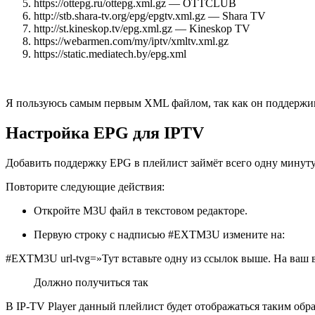
https://ottepg.ru/ottepg.xml.gz — OTTCLUB
http://stb.shara-tv.org/epg/epgtv.xml.gz — Shara TV
http://st.kineskop.tv/epg.xml.gz — Kineskop TV
https://webarmen.com/my/iptv/xmltv.xml.gz
https://static.mediatech.by/epg.xml
Я пользуюсь самым первым XML файлом, так как он поддержива
Настройка EPG для IPTV
Добавить поддержку EPG в плейлист займёт всего одну минуту
Повторите следующие действия:
Откройте M3U файл в текстовом редакторе.
Первую строку с надписью #EXTM3U измените на:
#EXTM3U url-tvg=»Тут вставьте одну из ссылок выше. На ваш
Должно получиться так
В IP-TV Player данный плейлист будет отображаться таким обра