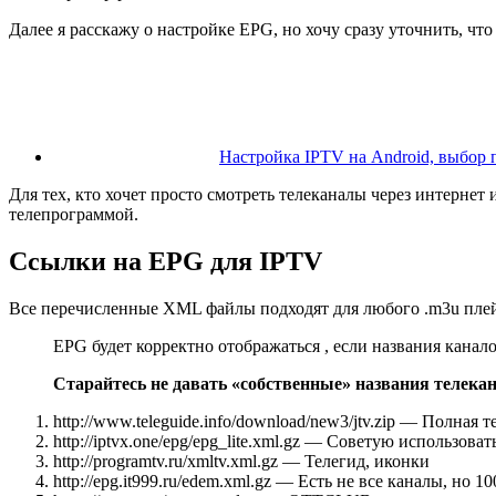
Далее я расскажу о настройке EPG, но хочу сразу уточнить, чт
Настройка IPTV на Android, выбор 
Для тех, кто хочет просто смотреть телеканалы через интернет
телепрограммой.
Ссылки на EPG для IPTV
Все перечисленные XML файлы подходят для любого .m3u плейл
EPG будет корректно отображаться , если названия канал
Старайтесь не давать «собственные» названия телека
http://www.teleguide.info/download/new3/jtv.zip — Полна
http://iptvx.one/epg/epg_lite.xml.gz — Советую использова
http://programtv.ru/xmltv.xml.gz — Телегид, иконки
http://epg.it999.ru/edem.xml.gz — Есть не все каналы, но