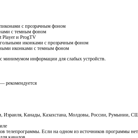
пиконами с прозрачным фоном
нами с темным фоном
 Player и ProgTV
гольными иконками с прозрачным фоном
ными иконками с темным фоном
 с минимумом информации для слабых устройств.
— рекомендуется
и, Израиля, Канады, Казахстана, Молдовы, России, Румынии, С
тиле
в телепрограммы. Если на одном из источников программы нет, т
для каналов