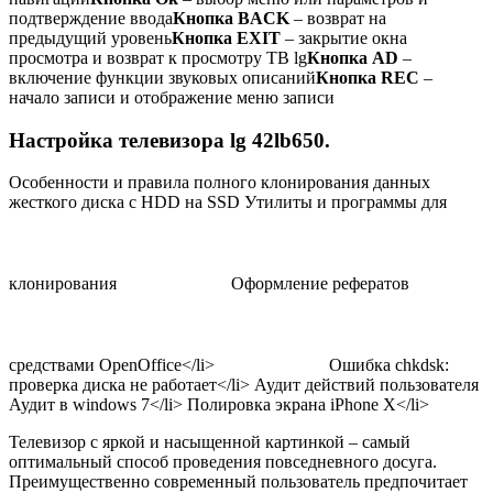
подтверждение ввода
Кнопка BACK
– возврат на
предыдущий уровень
Кнопка EXIT
– закрытие окна
просмотра и возврат к просмотру ТВ lg
Кнопка AD
–
включение функции звуковых описаний
Кнопка REC
–
начало записи и отображение меню записи
Настройка телевизора lg 42lb650.
Особенности и правила полного клонирования данных
жесткого диска с HDD на SSD Утилиты и программы для
клонирования
Оформление рефератов
средствами OpenOffice</li>
Ошибка chkdsk:
проверка диска не работает</li> Аудит действий пользователя
Аудит в windows 7</li> Полировка экрана iPhone X</li>
Телевизор с яркой и насыщенной картинкой – самый
оптимальный способ проведения повседневного досуга.
Преимущественно современный пользователь предпочитает