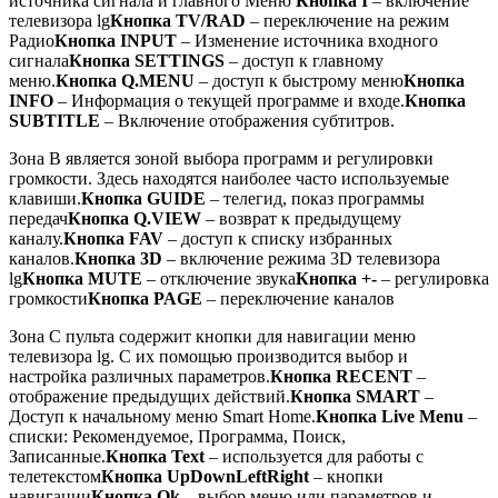
источника сигнала и главного Меню
Кнопка I
– включение
телевизора lg
Кнопка TV/RAD
– переключение на режим
Радио
Кнопка INPUT
– Изменение источника входного
сигнала
Кнопка SETTINGS
– доступ к главному
меню.
Кнопка Q.MENU
– доступ к быстрому меню
Кнопка
INFO
– Информация о текущей программе и входе.
Кнопка
SUBTITLE
– Включение отображения субтитров.
Зона B является зоной выбора программ и регулировки
громкости. Здесь находятся наиболее часто используемые
клавиши.
Кнопка GUIDE
– телегид, показ программы
передач
Кнопка Q.VIEW
– возврат к предыдущему
каналу.
Кнопка FAV
– доступ к списку избранных
каналов.
Кнопка 3D
– включение режима 3D телевизора
lg
Кнопка MUTE
– отключение звука
Кнопка +-
– регулировка
громкости
Кнопка PAGE
– переключение каналов
Зона C пульта содержит кнопки для навигации меню
телевизора lg. С их помощью производится выбор и
настройка различных параметров.
Кнопка RECENT
–
отображение предыдущих действий.
Кнопка SMART
–
Доступ к начальному меню Smart Home.
Кнопка Live Menu
–
списки: Рекомендуемое, Программа, Поиск,
Записанные.
Кнопка Text
– используется для работы с
телетекстом
Кнопка UpDownLeftRight
– кнопки
навигации
Кнопка Ok
– выбор меню или параметров и