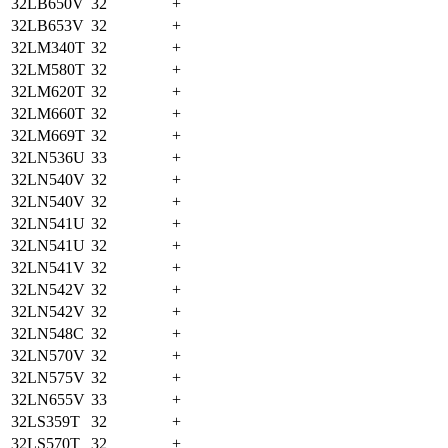
32LB650V
32
+
32LB653V
32
+
32LM340T
32
+
32LM580T
32
+
32LM620T
32
+
32LM660T
32
+
32LM669T
32
+
32LN536U
33
+
32LN540V
32
+
32LN540V
32
+
32LN541U
32
+
32LN541U
32
+
32LN541V
32
+
32LN542V
32
+
32LN542V
32
+
32LN548C
32
+
32LN570V
32
+
32LN575V
32
+
32LN655V
33
+
32LS359T
32
+
32LS570T
32
+