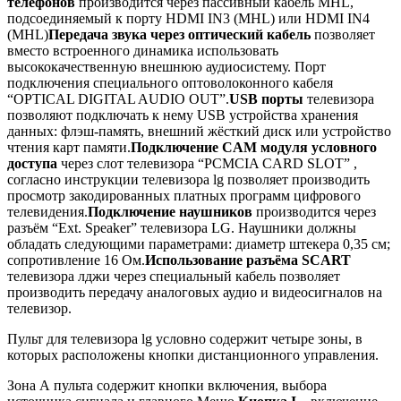
телефонов
производится через пассивный кабель MHL,
подсоединяемый к порту HDMI IN3 (MHL) или HDMI IN4
(MHL)
Передача звука через оптический кабель
позволяет
вместо встроенного динамика использовать
высококачественную внешнюю аудиосистему. Порт
подключения специального оптоволоконного кабеля
“OPTICAL DIGITAL AUDIO OUT”.
USB порты
телевизора
позволяют подключать к нему USB устройства хранения
данных: флэш-память, внешний жёсткий диск или устройство
чтения карт памяти.
Подключение CAM модуля условного
доступа
через слот телевизора “PCMCIA CARD SLOT” ,
согласно инструкции телевизора lg позволяет производить
просмотр закодированных платных программ цифрового
телевидения.
Подключение наушников
производится через
разъём “Ext. Speaker” телевизора LG. Наушники должны
обладать следующими параметрами: диаметр штекера 0,35 см;
сопротивление 16 Ом.
Использование разъёма SCART
телевизора лджи через специальный кабель позволяет
производить передачу аналоговых аудио и видеосигналов на
телевизор.
Пульт для телевизора lg условно содержит четыре зоны, в
которых расположены кнопки дистанционного управления.
Зона А пульта содержит кнопки включения, выбора