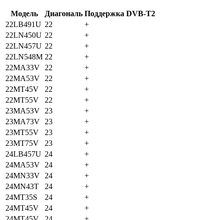
Модель
Диагональ
Поддержка DVB-T2
22LB491U
22
+
22LN450U
22
+
22LN457U
22
+
22LN548M
22
+
22MA33V
22
+
22MA53V
22
+
22MT45V
22
+
22MT55V
22
+
23MA53V
23
+
23MA73V
23
+
23MT55V
23
+
23MT75V
23
+
24LB457U
24
+
24MA53V
24
+
24MN33V
24
+
24MN43T
24
+
24MT35S
24
+
24MT45V
24
+
24MT45V
24
+