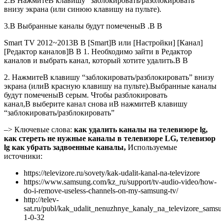
2.В НажмитеВ клавишу “заблокировать/разблокировать”
внизу экрана (или синюю клавишу на пульте).
3.В Выбранные каналы будут помеченыВ .В В
Smart TV 2012~2013В В [Smart]В или [Настройки] [Канал]
[Редактор каналов]В В 1. Необходимо зайти в Редактор
каналов и выбрать канал, который хотите удалить.В В
2. НажмитеВ клавишу “заблокировать/разблокировать” внизу
экрана (илиВ красную клавишу на пульте).Выбранные каналы
будут помеченыВ серым. Чтобы разблокировать
канал,В выберите канал снова иВ нажмитеВ клавишу
“заблокировать/разблокировать”
–> Ключевые слова:
как удалить каналы на телевизоре lg,
как стереть не нужные каналы в телевизоре LG, телевизор
lg как убрать задвоенные каналы,
Используемые
источники:
https://televizore.ru/sovety/kak-udalit-kanal-na-televizore
https://www.samsung.com/kz_ru/support/tv-audio-video/how-
do-i-remove-useless-channels-on-my-samsung-tv/
http://telev-
sat.ru/publ/kak_udalit_nenuzhnye_kanaly_na_televizore_sams
1-0-32