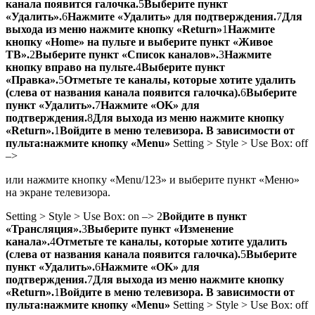
канала появится галочка.
5
Выберите пункт
«Удалить».
6
Нажмите «Удалить» для подтверждения.
7
Для
выхода из меню нажмите кнопку «Return»
1
Нажмите
кнопку «Home» на пульте и выберите пункт «Живое
ТВ».
2
Выберите пункт «Список каналов».
3
Нажмите
кнопку вправо на пульте.
4
Выберите пункт
«Правка».
5
Отметьте те каналы, которые хотите удалить
(слева от названия канала появится галочка).
6
Выберите
пункт «Удалить».
7
Нажмите «OK» для
подтверждения.
8
Для выхода из меню нажмите кнопку
«Return».
1
Войдите в меню телевизора. В зависимости от
пульта:нажмите кнопку «Menu»
Setting > Style > Use Box: off
–>
или нажмите кнопку «Menu/123» и выберите пункт «Меню»
на экране телевизора.
Setting > Style > Use Box: on –>
2
Войдите в пункт
«Трансляция».
3
Выберите пункт «Изменение
канала».
4
Отметьте те каналы, которые хотите удалить
(слева от названия канала появится галочка).
5
Выберите
пункт «Удалить».
6
Нажмите «OK» для
подтверждения.
7
Для выхода из меню нажмите кнопку
«Return».
1
Войдите в меню телевизора. В зависимости от
пульта:нажмите кнопку «Menu»
Setting > Style > Use Box: off