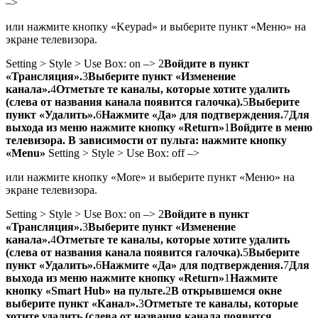
–>
или нажмите кнопку «Keypad» и выберите пункт «Меню» на
экране телевизора.
Setting > Style > Use Box: on –>
2
Войдите в пункт
«Трансляция».
3
Выберите пункт «Изменение
канала».
4
Отметьте те каналы, которые хотите удалить
(слева от названия канала появится галочка).
5
Выберите
пункт «Удалить».
6
Нажмите «Да» для подтверждения.
7
Для
выхода из меню нажмите кнопку «Return»
1
Войдите в меню
телевизора. В зависимости от пульта: нажмите кнопку
«Menu»
Setting > Style > Use Box: off –>
или нажмите кнопку «More» и выберите пункт «Меню» на
экране телевизора.
Setting > Style > Use Box: on –>
2
Войдите в пункт
«Трансляция».
3
Выберите пункт «Изменение
канала».
4
Отметьте те каналы, которые хотите удалить
(слева от названия канала появится галочка).
5
Выберите
пункт «Удалить».
6
Нажмите «Да» для подтверждения.
7
Для
выхода из меню нажмите кнопку «Return»
1
Нажмите
кнопку «Smart Hub» на пульте.
2
В открывшемся окне
выберите пункт «Канал».
3
Отметьте те каналы, которые
хотите удалить (слева от названия канала появится