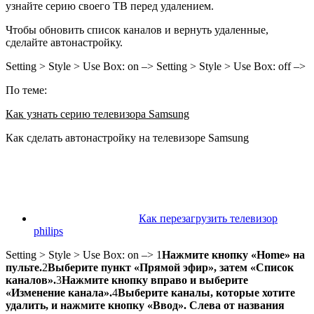
узнайте серию своего ТВ перед удалением.
Чтобы обновить список каналов и вернуть удаленные,
сделайте автонастройку.
Setting > Style > Use Box: on –> Setting > Style > Use Box: off –>
По теме:
Как узнать серию телевизора Samsung
Как сделать автонастройку на телевизоре Samsung
Как перезагрузить телевизор
philips
Setting > Style > Use Box: on –>
1
Нажмите кнопку «Home» на
пульте.
2
Выберите пункт «Прямой эфир», затем «Список
каналов».
3
Нажмите кнопку вправо и выберите
«Изменение канала».
4
Выберите каналы, которые хотите
удалить, и нажмите кнопку «Ввод». Слева от названия