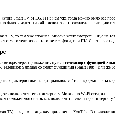
, купив Smart TV от LG. И на нем уже тогда можно было без про
нужно было заходить на сайт, использовать сложную навигацию и
Smart TV, то там уже сложнее. Многие хотят смотреть Ютуб на те
 от самого телевизора, того же телефона, или ПК. Сейчас все п
ре
елевизоре, через приложение,
нужен телевизор с функцией Sma
TV. Телевизор Samsung со смарт функциями
(Smart Hub)
. Или же So
трите характеристики на официальном сайте, информацию на кор
ть, это подключить его к интернету. Можно по Wi-Fi сети, или с 
 вам поможет моя статья: как подключить телевизор к интернету
art TV, находим и запускам приложение YouTube. В приложении