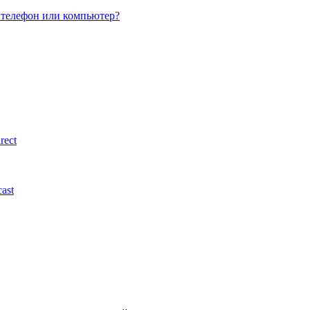
з телефон или компьютер?
rect
ast