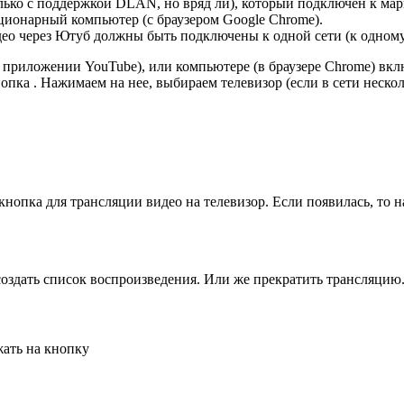
лько с поддержкой DLAN, но вряд ли)
, который подключен к мар
тационарный компьютер
(с браузером Google Chrome)
.
идео через Ютуб должны быть подключены к одной сети
(к одному
в приложении YouTube)
, или компьютере
(в браузере Chrome)
вклю
нопка . Нажимаем на нее, выбираем телевизор
(если в сети неско
нопка для трансляции видео на телевизор. Если появилась, то 
 создать список воспроизведения. Или же прекратить трансляцию
жать на кнопку