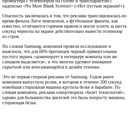
промоутера с телевизором на голове и транспарантом с
надписью «No More Blank Screens!» («Нет пустым экранам!»).
Опасность заключалась в том, что реклама транслировалась во
время финала Лиги чемпионов, а футбольные фанаты, как
известно, отличаются горячим нравом и могли успеть за шесть
секунд черноты на экране действительно вывести телевизор
из строя.
По словам Samsung, компания провела исследование и
выяснила, что для 60% британцев черный прямоугольник
пустого экрана «доминирует в интерьере комнаты или же
слишком выделяется», и что многие уделяют внимание
скрытной или вписывающейся в дизайн технике.
Это не первая спорная реклама от Samsung. Годом ранее
компания выпустила ролик, в котором в течение 200 секунд
новейшая стиральная машина крутила белье в барабане. По
словам компании, реклама олицетворяла «балет технологий»,
однако для большинства зрителей это была попросту машина,
стирающая белье.