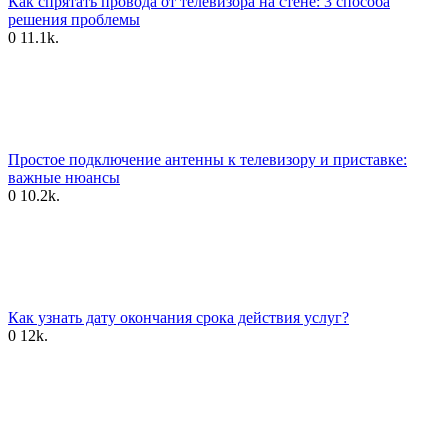
Как спрятать провода от телевизора на стене: 3 способа
решения проблемы
0
11.1k.
Простое подключение антенны к телевизору и приставке:
важные нюансы
0
10.2k.
Как узнать дату окончания срока действия услуг?
0
12k.