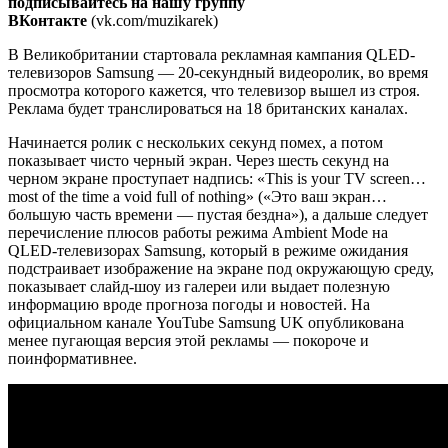
подписывайтесь на нашу группу
ВКонтакте
(
vk.com/muzikarek
)
В Великобритании стартовала рекламная кампания QLED-
телевизоров Samsung — 20-секундный видеоролик, во время
просмотра которого кажется, что телевизор вышел из строя.
Реклама будет транслироваться на 18 британских каналах.
Начинается ролик с нескольких секунд помех, а потом
показывает чисто черный экран. Через шесть секунд на
черном экране проступает надпись: «This is your TV screen…
most of the time a void full of nothing» («Это ваш экран…
большую часть времени — пустая бездна»), а дальше следует
перечисление плюсов работы режима Ambient Mode на
QLED-телевизорах Samsung, который в режиме ожидания
подстраивает изображение на экране под окружающую среду,
показывает слайд-шоу из галереи или выдает полезную
информацию вроде прогноза погоды и новостей. На
официальном канале YouTube Samsung UK опубликована
менее пугающая версия этой рекламы — покороче и
поинформативнее.