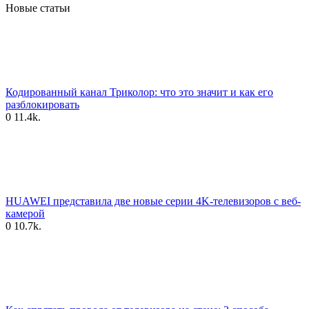
Новые статьи
Кодированный канал Триколор: что это значит и как его
разблокировать
0
11.4k.
HUAWEI представила две новые серии 4K-телевизоров с веб-
камерой
0
10.7k.