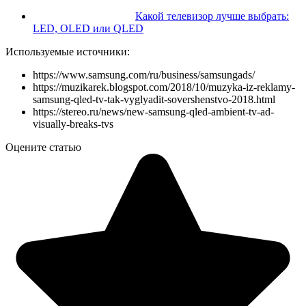
Какой телевизор лучше выбрать:
LED, OLED или QLED
Используемые источники:
https://www.samsung.com/ru/business/samsungads/
https://muzikarek.blogspot.com/2018/10/muzyka-iz-reklamy-
samsung-qled-tv-tak-vyglyadit-sovershenstvo-2018.html
https://stereo.ru/news/new-samsung-qled-ambient-tv-ad-
visually-breaks-tvs
Оцените статью