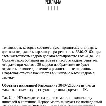
этого отображаться будут рваные и некрасивые тени и
артефакты. Устройство отображения картинки должно как
минимум отвечать одному важному фактору – возможность
передавать картинку на экран с минимальным битрейтом в
60Мбит/с, а также потоковое видео с кодеком VP9. В
противном случае обладатель шикарного телевизора обречет
себя на приобретение ТВ приставки.
Обратите внимание!
Телевизор от компании Apple – Apple
TV 4К не способен воспроизвести видео, закодированное
кодеком VP9, а это значит, что просмотр видео на площадке
YouTube, передаваемое в качестве 4К, исключено.
Минимальные рекомендации скорости
интернета для онлайн фильмов
Существует минимальная скорость интернет соединения,
чтобы абоненты наслаждались просмотром
высококачественных видеороликов на онлайн площадках или
в приложениях. В цифровом обществе люди привыкли
смотреть фильмы без задержек и остановок. В случае, когда
просмотр любимого видеоряда заканчивается постоянными
остановками для буферизации, это значит, что скорость
интернет соединения недостаточно высокая.