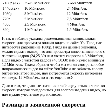
2160p (4k)
35-45 Мбит/сек
53-68 Мбит/сек
1440p(2k)
16 Мбит/сек
24 Мбит/сек
1080p
8 Мбит/сек
12 Мбит/сек
720p
5 Мбит/сек
7,5 Мбит/сек
480p
2,5 Мбит/сек
4 Мбит/сек
360p
1 Мбит/сек
1,5 Мбит/сек
И так в таблице указаны рекомендованная минимальная
скорость для просмотра онлайн видео на сайте YouTube, нас
интересует разрешение 1080p. Глядя на данные значения,
можно сделать вывод, что для просмотра видео записанного с
частотой кадров (24,25,30) нам хватит скорости в 8 Мбит/сек,
а для видео с частотой кадров (48,50,60) нам нужно минимум
12 Мбит/сек. Таким образом чтобы мы могли смотреть любое
понравившееся видео на сайте YouTube и не забивать голову
битрейтом этого видео, нам потребуется скорость интернета
минимум 12 Мбит/сек, но и это еще не всё.
Дело в том, что данные значения в таблице учитывают только
скорость которая понадобиться для воспроизведения видео, но
нам нужно учесть еще ряд нюансов.
Разница в заявленной скорости