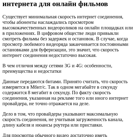
Мбит/с;
HD-видео – 5 Мбит/с;
Full-HD – 8 Мбит/с;
для просмотра 2К видеофайлов потребуется 10 Мбит/с;
скорость wifi для просмотра 4К роликов – 25 Мбит/с.
К примеру, в квартире находится wifi роутер, телевизор
подключен посредством витой пары и на тв транслируется
через интернет тв формата 4К, плюс через ноутбук
проигрывается фильм в HD качестве, а также на телефоне
воспроизводится видеоролик с площадки YouTube.
Получается, чтобы ни на одном устройстве не было остановок
видео 4К, скорость интернета, включая wifi соединение,
должна быть суммарная, исходя из вышеизложенных данных.