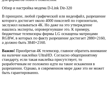
Телевизоры, которые соответствуют принятому стандарту,
должны передавать картинку с разрешением 3840×2160, при
этом частотность кадров должна варьироваться от 24 до 120.
Однако такой большой интервал в частоте кадров означает,
что даже при частоте 30 кадров изображение не будет
отражать плавное движение и реалистичные переливы.
Стартовая отметка начинается минимум с 60-ти кадров в
секунду.
Обратите внимание!
Разрешение 3840×2160 не является
максимальным – существуют подтипы форматов 4К.
Так Ultra HD находится на третьем месте по количеству
пикселей в картинке. Первое место занимает полнокадровый
4К с разрешением 4096×3072, в котором функционируют
свыше 12 миллионов пикселей.
Этих факторов недостаточно для исчерпывающей оценки
качества видео. Немаловажным моментом является качество, в
котором пользователь просматривает видеоролик. Плюс ко
всему влияет формат ролика, кодек, закодированный в
видеоряде, а также скорости битрейта, который был назначен
во время производства видеофайла.
Маленький битрейт исключает наличие переходов, вместо