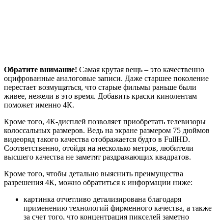
высшего качества не заметят раздражающих квадратов.
Кроме того, чтобы детально выяснить преимущества
разрешения 4К, можно обратиться к информации ниже:
картинка отчетливо детализирована благодаря
применению технологий фирменного качества, а также
за счет того, что концентрация пикселей заметно
увеличилась. Поэтому человеческому взгляду легче
воспринять отображаемую картинку;
частота показа кадров достигает 120 к/c. Впоследствии
глаза не нагружаются сильно, утомление не приходит
спустя час просмотра видео, даже если потребуется
сутки просидеть перед включенным телевизоров;
большинство цветовых оттенков способно отобразиться
значительно глубже;
за счет увеличения динамического диапазона слишком
осветленные или наоборот – затемненные места
картинки отображаются отчетливее. Разнообразие
цветовой гаммы передает наилучшее качество цвета;
звуковой частоты это также коснулось – звук стал в разы
чище, потому что в телевизорах UltraHD предусмотрен
многоканальный звук.
Форматы и разрешение: какое 4К нам