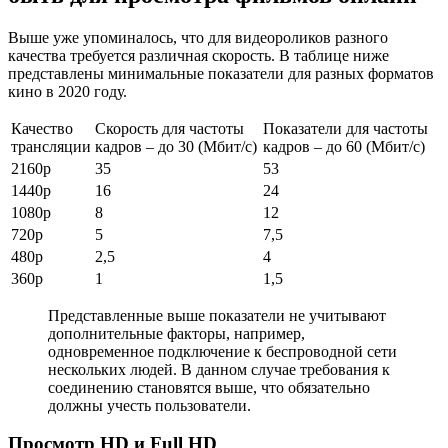
Выше уже упоминалось, что для видеороликов разного
качества требуется различная скорость. В таблице ниже
представлены минимальные показатели для разных форматов
кино в 2020 году.
Качество
Скорость для частоты
Показатели для частоты
трансляции
кадров – до 30 (Мбит/с)
кадров – до 60 (Мбит/с)
2160p
35
53
1440p
16
24
1080p
8
12
720p
5
7,5
480p
2,5
4
360p
1
1,5
Представленные выше показатели не учитывают
дополнительные факторы, например,
одновременное подключение к беспроводной сети
нескольких людей. В данном случае требования к
соединению становятся выше, что обязательно
должны учесть пользователи.
Просмотр HD и Full HD