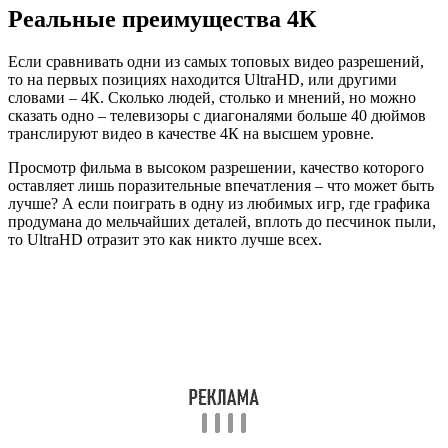
Реальные преимущества 4К
Если сравнивать одни из самых топовых видео разрешений,
то на первых позициях находится UltraHD, или другими
словами – 4К. Сколько людей, столько и мнений, но можно
сказать одно – телевизоры с диагоналями больше 40 дюймов
транслируют видео в качестве 4К на высшем уровне.
Просмотр фильма в высоком разрешении, качество которого
оставляет лишь поразительные впечатления – что может быть
лучше? А если поиграть в одну из любимых игр, где графика
продумана до мельчайших деталей, вплоть до песчинок пыли,
то UltraHD отразит это как никто лучше всех.
Обратите внимание!
Самая крутая вещь – это качественно
оцифрованные аналоговые записи. Даже старшее поколение
перестает возмущаться, что старые фильмы раньше были
живее, нежели в это время. Добавить краски кинолентам
поможет именно 4К.
Кроме того, 4К-дисплей позволяет приобретать телевизоры
колоссальных размеров. Ведь на экране размером 75 дюймов
видеоряд такого качества отображается будто в FullHD.
Соответственно, отойдя на несколько метров, любители