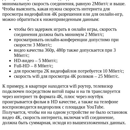
Обратите внимание!
Подводя итоги, важно сказать, что
просмотр роликов допускается в любом формате – это зависит
от желания каждого человека, а также от возможностей
интернет соединения. Ведь передача 4К через wifi станет
невозможным процессом, если скорость интернета будет
ниже, чем установлена нормами.
Тем не менее не обязательно приобретать дорогостоящие и
громоздкие телевизоры, чтобы наслаждаться качеством
просматриваемого фильма – достаточно иметь в квартире
устройство с диагональю хотя бы от 65 дюймов, и даже тогда
картинка будет отображаться в непревзойденном качестве
благодаря плавной передаче цвета в гармонии с плавными
переходами изображения.
Практически параллельное развитие телевидения и Интернет-
технологий привело к созданию телевизионных приемников,
поддерживающих Smart-TV. Благодаря этому значительно