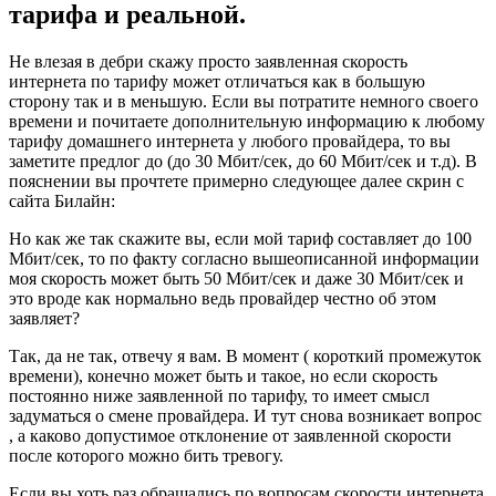
тарифа и реальной.
Не влезая в дебри скажу просто заявленная скорость
интернета по тарифу может отличаться как в большую
сторону так и в меньшую. Если вы потратите немного своего
времени и почитаете дополнительную информацию к любому
тарифу домашнего интернета у любого провайдера, то вы
заметите предлог до (до 30 Мбит/сек, до 60 Мбит/сек и т.д). В
пояснении вы прочтете примерно следующее далее скрин с
сайта Билайн:
Но как же так скажите вы, если мой тариф составляет до 100
Мбит/сек, то по факту согласно вышеописанной информации
моя скорость может быть 50 Мбит/сек и даже 30 Мбит/сек и
это вроде как нормально ведь провайдер честно об этом
заявляет?
Так, да не так, отвечу я вам. В момент ( короткий промежуток
времени), конечно может быть и такое, но если скорость
постоянно ниже заявленной по тарифу, то имеет смысл
задуматься о смене провайдера. И тут снова возникает вопрос
, а каково допустимое отклонение от заявленной скорости
после которого можно бить тревогу.
Если вы хоть раз обращались по вопросам скорости интернета