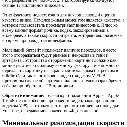
В чем отличия между сетями 3G и 4G: особенности,
преимущества и недостатки
Данные передаются битами. Принято считать, что скорость
измеряется в Мбит/с. Так в одном мегабайте в секунду
содержится 8 мегабит в секунду. По факту скорость
соединения, указанная на рекламе того или иного интернет
провайдера, не точно отражается на деле.
Дело в том, что провайдеры указывают максимальную
скорость соединения, не учитывая загруженность канала,
длину кабеля и нюансы роутера или приставки.
Для просмотра обычного видео достаточно иметь
минимальную скорость соединения, равную 2Мбит/с и выше.
Чтобы выяснить, какая нужна скорость интернета для
просмотра видеофайлов 4К разрешения или для онлайн-игр,
можно обратиться к нижеприведенным данным:
чтобы без задержек играть в онлайн игры, скорость
соединения должна быть минимум 2 Мбит/с;
просматривать онлайн-конференции допустимо при
скорости 3 Мбит/с;
видео качества 360p, 480p также допускается при 3