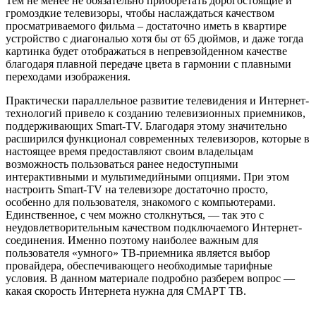
Какие факторы определяют
необходимую скорость Интернета
Минимальная и достаточная скоростная характеристика
Интернет-соединения
зависит от просматриваемых
телеканалов
, так как они предоставляют контент разного
качества, для которого требуется различное быстродействие.
Так, нормальным для дома считается показатель
скорости, находящийся в диапазоне от 4 до 7 Мбит/сек —
этого хватит, чтобы смотреть фильмы онлайн в
достаточно высоком качестве (HD, Full HD)
. Их трансляция
ведется такими приложениями, как Bizon TV, «Мегого»,
«Первый канал», Viasat и др. Но в последнее время, чтобы
обеспечить высокоскоростной выход в сеть, включая IP-
телевидение, провайдер заявляет Интернет-соединение,
соответствующее 100 Мбит/сек.