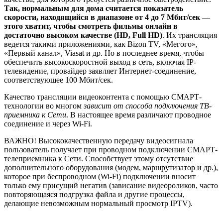
Какое быстродействие Интернета
оптимально для СМАРТ-ТВ
Как указывалось выше, минимальная скорость Интернет-
соединения определяется типом просматриваемого на экране
телевизора контента. Ведь для разных объемов получаемой
информации необходима различная ширина интернет-канала,
которая обуславливает «проходимость» информации (другими
словами — скорость скачивания). Например, чтобы
воспользоваться простейшими возможностями СМАРТ-
телевидения, достаточно показателя в 1 Мбит/сек. Но такие
характеристики соединения обеспечат прохождение лишь
общедоступных каналов телевещания, не выделяющихся
качеством видеоконтента. Чтобы наглядно определить, много
или мало заявленной провайдером скорости для трансляции
IPTV без помех и «провисаний», приведем таблицу
минимальных значений в зависимости от формата