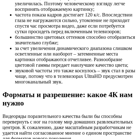
нужно
Видеоряды поразительного качества были бы способны
перевернуть с ног на голову мир домашних развлекательных
центров. К сожалению, даже масштабным разработчикам не
удается найти согласованное мнение о едином пространстве
для форматов нового поколения.
Обзор и настройка модема D-Link Dir-320
В принципе, любой графический или видеофайл, разрешение
которого достигает около 4000 пикселей по горизонтали,
заслужил называться 4К. Но даже на это утверждение
нашлись эксперты, опровергнувшие это. К примеру,
бюджетные телевизоры фирмы LG оснащены матрицами
RGBW, в которых по факту разрешение достигает 2880×2160,
а должно быть 3840×2160.
Важно!
Приобретая 4К телевизор, главное обратить внимание
на наличие наклейки UltraHD. Согласно общепринятому
стандарту, если такая наклейка присутствует, то
разработчикам не положено идти на такие искажения в
разрешении. Однако, в современном мире даже это не может
быть гарантированно.