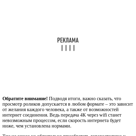
расширился функционал современных телевизоров, которые в
настоящее время предоставляют своим владельцам
возможность пользоваться ранее недоступными
интерактивными и мультимедийными опциями. При этом
настроить Smart-TV на телевизоре достаточно просто,
особенно для пользователя, знакомого с компьютерами.
Единственное, с чем можно столкнуться, — так это с
неудовлетворительным качеством подключаемого Интернет-
соединения. Именно поэтому наиболее важным для
пользователя «умного» ТВ-приемника является выбор
провайдера, обеспечивающего необходимые тарифные
условия. В данном материале подробно разберем вопрос —
какая скорость Интернета нужна для СМАРТ ТВ.