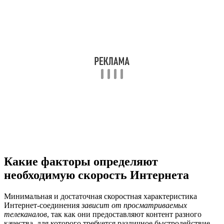
Качество трансляции видеоконтента с помощью СМАРТ-
технологии во многом
зависит от способа подключения ТВ-
приемника к Сети
. В настоящее время различают проводное
соединение и через Wi-Fi.
ВАЖНО! Высококачественную передачу видеосигнала
пользователь получает при проводном подключении СМАРТ-
телеприемника к Сети. Способствует этому отсутствие
дополнительного оборудования (модем, маршрутизатор и др.),
которое при беспроводном (Wi-Fi) подключении вносит
только ему присущий негатив (зависание видеороликов, часто
повторяющаяся подгрузка файла и другие процессы,
делающие невозможным нормальный просмотр IPTV).