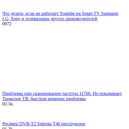
Что делать, если не работает Youtube на Smart TV Samsung,
LG, Sony и телевизорах других производителей
0
972
Проблемы при сканировании частоты 11766. Не показывает
Триколор ТВ: быстрое решение проблемы
0
2.1k.
Ресивер DVB-T2 Selenga T40 инструкции
0
1.2k.