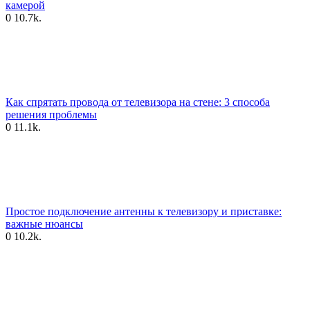
камерой
0
10.7k.
Как спрятать провода от телевизора на стене: 3 способа
решения проблемы
0
11.1k.
Простое подключение антенны к телевизору и приставке:
важные нюансы
0
10.2k.