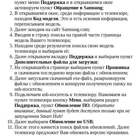
пункт меню
Поддержка
и в открывшемся окне
активируем пункт
Обращение в Samsung
;
В открывшемся окне, среди информации о телевизоре,
находим
Код модели
. Это и есть искомая информация,
переписываем модель.
Далее заходим на сайт Samsung.com;
Вводим в строку поиска на правой части страницы
модель Вашего телевизора;
Находим среди результатов поиска свою модель
телевизора и выбираем её;
Далее открываем вкладку
Поддержка
и выбираем пункт
Дополнительные файлы для загрузки
;
На открывшейся странице выбираем пункт
Прошивка
и скачиваем последнюю версию файла с обновлением;
Далее запускаем скачанный exe-файл, разархивируем
файлы с обновлением и копируем полученную папку на
usb-носитель;
Подключаем usb-носитель к телевизору. Нажимаем на
пульте телевизора кнопку
Menu
, выбираем раздел
Поддержка
, пункт
Обновление ПО
.
Обратите
внимание, данный пункт будет доступен только при не
запущенном Smart Hub!
Далее выбираем
Обновление по USB
;
После этого начнется поиск файлов обновлений. Далее
телевизор предложит Вам обновить версию прошивки.