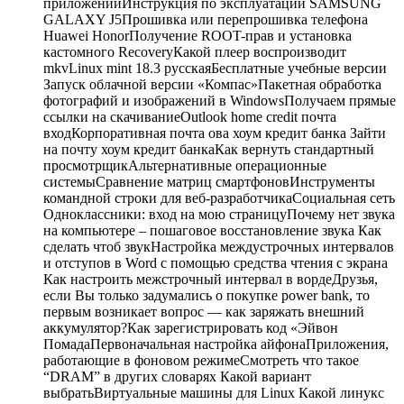
приложенийИнструкция по эксплуатации SAMSUNG
GALAXY J5Прошивка или перепрошивка телефона
Huawei HonorПолучение ROOT-прав и установка
кастомного RecoveryКакой плеер воспроизводит
mkvLinux mint 18.3 русскаяБесплатные учебные версии
Запуск облачной версии «Компас»Пакетная обработка
фотографий и изображений в WindowsПолучаем прямые
ссылки на скачиваниеOutlook home credit почта
входКорпоративная почта ова хоум кредит банка Зайти
на почту хоум кредит банкаКак вернуть стандартный
просмотрщикАльтернативные операционные
системыСравнение матриц смартфоновИнструменты
командной строки для веб-разработчикаСоциальная сеть
Одноклассники: вход на мою страницуПочему нет звука
на компьютере – пошаговое восстановление звука Как
сделать чтоб звукНастройка междустрочных интервалов
и отступов в Word с помощью средства чтения с экрана
Как настроить межстрочный интервал в вордеДрузья,
если Вы только задумались о покупке power bank, то
первым возникает вопрос ― как заряжать внешний
аккумулятор?Как зарегистрировать код «Эйвон
ПомадаПервоначальная настройка айфонаПриложения,
работающие в фоновом режимеСмотреть что такое
“DRAM” в других словарях Какой вариант
выбратьВиртуальные машины для Linux Какой линукс