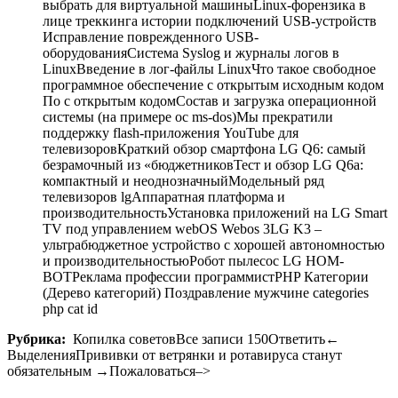
выбрать для виртуальной машиныLinux-форензика в
лице треккинга истории подключений USB-устройств
Исправление поврежденного USB-
оборудованияСистема Syslog и журналы логов в
LinuxВведение в лог-файлы LinuxЧто такое свободное
программное обеспечение с открытым исходным кодом
По с открытым кодомСостав и загрузка операционной
системы (на примере ос ms-dos)Мы прекратили
поддержку flash-приложения YouTube для
телевизоровКраткий обзор смартфона LG Q6: самый
безрамочный из «бюджетниковТест и обзор LG Q6a:
компактный и неоднозначныйМодельный ряд
телевизоров lgАппаратная платформа и
производительностьУстановка приложений на LG Smart
TV под управлением webOS Webos 3LG K3 –
ультрабюджетное устройство с хорошей автономностью
и производительностьюРобот пылесос LG HOM-
BOTРеклама профессии программистPHP Категории
(Дерево категорий) Поздравление мужчине categories
php cat id
Рубрика:
Копилка советовВсе записи
150
Ответить←
ВыделенияПрививки от ветрянки и ротавируса станут
обязательным →Пожаловаться–>