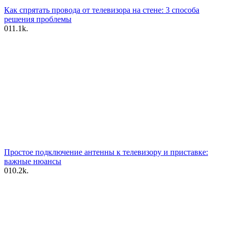
Как спрятать провода от телевизора на стене: 3 способа
решения проблемы
0
11.1k.
Простое подключение антенны к телевизору и приставке:
важные нюансы
0
10.2k.