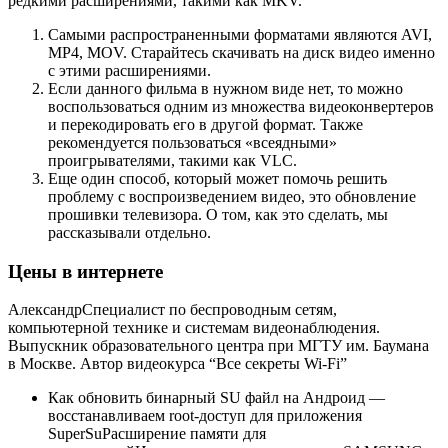
редкими расширениями, такими как MKV.
Самыми распространенными форматами являются AVI,
MP4, MOV. Старайтесь скачивать на диск видео именно
с этими расширениями.
Если данного фильма в нужном виде нет, то можно
воспользоваться одним из множества видеоконвертеров
и перекодировать его в другой формат. Также
рекомендуется пользоваться «всеядными»
проигрывателями, такими как VLC.
Еще один способ, который может помочь решить
проблему с воспроизведением видео, это обновление
прошивки телевизора. О том, как это сделать, мы
рассказывали отдельно.
Цены в интернете
АлександрСпециалист по беспроводным сетям,
компьютерной технике и системам видеонаблюдения.
Выпускник образовательного центра при МГТУ им. Баумана
в Москве. Автор видеокурса “Все секреты Wi-Fi”
Как обновить бинарный SU файл на Андроид —
восстанавливаем root-доступ для приложения
SuperSuРасширение памяти для