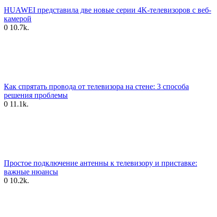
HUAWEI представила две новые серии 4K-телевизоров с веб-
камерой
0
10.7k.
Как спрятать провода от телевизора на стене: 3 способа
решения проблемы
0
11.1k.
Простое подключение антенны к телевизору и приставке:
важные нюансы
0
10.2k.