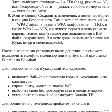
Здесь выберите стандарт — 2,4 ГГц (b+g), режим — АР,
имя беспроводной сети — укажите любое, номер канала
— установите Авто.
Жмите кнопку Сохранить изменения, а после перейдите
в секцию Безопасность. Там выставьте аутентификация
— WPA2 mixed, в разделе WPA шифрование — TKIP, в
графе WPA2 — AES, а в пункте формат ключа укажите
пароль. Теперь задайте ключ для подключения к Вай-
Фай и сохранитесь. В ключе должно быть от 8 символов
(букв, цифр и спецсимволов).
После выполнения указанных выше действий вы сможете
подключить телефон, телевизор или ноутбук к ТВ приставке
Билайн по Вай-Фай.
Для подключения ноутбука сделайте следующее:
включите Вай-Фай с помощью горячей комбинации на
клавиатуре;
справа внизу жмите на значок WiFi;
выберите свою беспроводную сеть и введите пароль;
установите приложение и смотрите Билайн ТВ.
Для соединения с телефоном пройдите такие шаги:
опустите верхнюю шторку со значками на дисплее в ОС