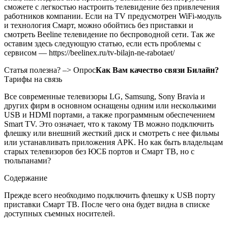
сможете с легкостью настроить телевидение без привлечения
работников компании. Если на TV предусмотрен WiFi-модуль
и технология Смарт, можно обойтись без приставки и
смотреть Beeline телевидение по беспроводной сети. Так же
оставим здесь следующую статью, если есть проблемы с
сервисом — https://beelinex.ru/tv-bilajn-ne-rabotaet/
Статья полезна?
–>
Опрос
Как Вам качество связи Билайн?
Тарифы на связь
Все современные телевизоры LG, Samsung, Sony Bravia и
других фирм в основном оснащены одним или несколькими
USB и HDMI портами, а также программным обеспечением
Smart TV. Это означает, что к такому ТВ можно подключить
флешку или внешний жесткий диск и смотреть с нее фильмы
или устанавливать приложения APK. Но как быть владельцам
старых телевизоров без ЮСБ портов и Смарт ТВ, но с
тюльпанами?
Содержание
Прежде всего необходимо подключить флешку к USB порту
приставки Смарт ТВ. После чего она будет видна в списке
доступных съемных носителей.