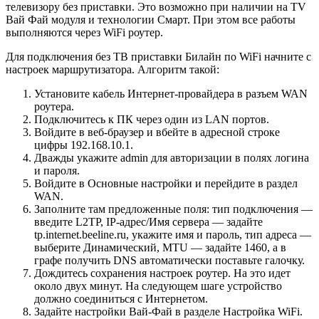
телевизору без приставки. Это возможно при наличии на TV
Вай Фай модуля и технологии Смарт. При этом все работы
выполняются через WiFi роутер.
Для подключения без ТВ приставки Билайн по WiFi начните с
настроек маршрутизатора.
Алгоритм такой:
Установите кабель Интернет-провайдера в разъем WAN
роутера.
Подключитесь к ПК через один из LAN портов.
Войдите в веб-браузер и вбейте в адресной строке
цифры 192.168.10.1.
Дважды укажите admin для авторизации в полях логина
и пароля.
Войдите в Основные настройки и перейдите в раздел
WAN.
Заполните там предложенные поля: тип подключения —
введите L2TP, IP-адрес/Имя сервера — задайте
tp.internet.beeline.ru, укажите имя и пароль, тип адреса —
выберите Динамический, MTU — задайте 1460, а в
графе получить DNS автоматически поставьте галочку.
Дождитесь сохранения настроек роутер. На это идет
около двух минут. На следующем шаге устройство
должно соединиться с Интернетом.
Задайте настройки Вай-Фай в разделе Настройка WiFi.