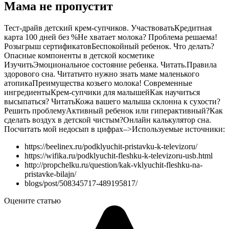
Мама не пропустит
Тест-драйв детский крем-супчиков. Участвовать
Кредитная
карта 100 дней без %
Не хватает молока? Проблема решаема!
Розыгрыш сертификатов
Беспокойный ребенок. Что делать?
Опасные компоненты в детской косметике
Изучить
Эмоциональное состояние ребенка. Читать.
Правила
здорового сна. Читать
что нужно знать маме маленького
атопика
Преимущества козьего молока! Современные
ингредиенты
Крем-супчики для малышей
Как научиться
высыпаться? Читать
Кожа вашего малыша склонна к сухости?
Решить проблему
Активный ребенок или гиперактивный?
Как
сделать воздух в детской чистым?
Онлайн калькулятор сна.
Посчитать мой недосып в цифрах
–>
Используемые источники:
https://beelinex.ru/podklyuchit-pristavku-k-televizoru/
https://wifika.ru/podklyuchit-fleshku-k-televizoru-usb.html
http://propchelku.ru/question/kak-vklyuchit-fleshku-na-
pristavke-bilajn/
blogs/post/508345717-489195817/
Оцените статью