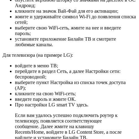
Андроид;
кликните на значок Вай-Фай для его активации;
жмите и удерживайте символ Wi-Fi до появления списка
сетей;
выберите свою WiFi-сеть, жмите на нее и введите
пароль;
установите приложение Билайн ТВ и смотрите
любимые каналы.
Для телевизора (на примере LG):
войдите в меню ТВ;
перейдите в раздел Сеть, а далее Настройки сети:
беспроводной;
выберите пункт Настройка из списка точек доступа
(АР);
кликните на свою WiFi-сеть;
введите пароль и жмите ОК.
Про настройки LG smart TV здесь.
Если вам удалось успешно подключить роутер к
телевизору, появляется соответствующее
сообщение. Далее жмите на клавишу
Recents/Home, войдите в LG Content Store, а после
найдите и установите Билайн ТВ.