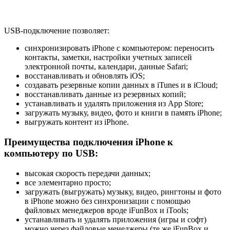
USB-подключение позволяет:
синхронизировать iPhone с компьютером: переносить
контакты, заметки, настройки учетных записей
электронной почты, календари, данные Safari;
восстанавливать и обновлять iOS;
создавать резервные копии данных в iTunes и в iCloud;
восстанавливать данные из резервных копий;
устанавливать и удалять приложения из App Store;
загружать музыку, видео, фото и книги в память iPhone;
выгружать контент из iPhone.
Преимущества подключения iPhone к
компьютеру по USB:
высокая скорость передачи данных;
все элементарно просто;
загружать (выгружать) музыку, видео, рингтоны и фото
в iPhone можно без синхронизации с помощью
файловых менеджеров вроде iFunBox и iTools;
устанавливать и удалять приложения (игры и софт)
можно через файловые менеджеры (те же iFunBox и