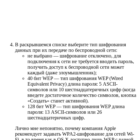
В раскрывшемся списке выберите тип шифрования
данных при их передаче по беспроводной сети:
не выбрано — шифрование отключено, для
подключения к сети не требуется вводить пароль,
получить доступ к беспроводной сети может
каждый (даже злоумышленник);
40 бит WEP — тип шифрования WEP (Wired
Equivalent Privacy) длина пароля: 5 ASCII-
символов или 10 шестнадцатеричных цифр (когда
введете достаточное количество символов, кнопка
«Создать» станет активной).
128 бит WEP — тип шифрования WEP длина
пароля: 13 ASCII-символов или 26
шестнадцатеричных цифр.
Лично мне непонятно, почему компания Apple
рекомендует задавать WPA2-шифрование для сетей Wi-
Fi, в то время как в OS X доступно лишь WEP с разной