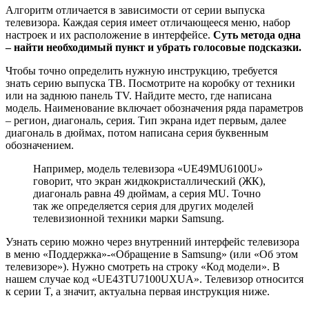
Алгоритм отличается в зависимости от серии выпуска
телевизора. Каждая серия имеет отличающееся меню, набор
настроек и их расположение в интерфейсе.
Суть метода одна
– найти необходимый пункт и убрать голосовые подсказки.
Чтобы точно определить нужную инструкцию, требуется
знать серию выпуска ТВ. Посмотрите на коробку от техники
или на заднюю панель TV. Найдите место, где написана
модель. Наименование включает обозначения ряда параметров
– регион, диагональ, серия. Тип экрана идет первым, далее
диагональ в дюймах, потом написана серия буквенным
обозначением.
Например, модель телевизора «UE49MU6100U»
говорит, что экран жидкокристаллический (ЖК),
диагональ равна 49 дюймам, а серия МU. Точно
так же определяется серия для других моделей
телевизионной техники марки Samsung.
Узнать серию можно через внутренний интерфейс телевизора
в меню «Поддержка»-«Обращение в Samsung» (или «Об этом
телевизоре»). Нужно смотреть на строку «Код модели». В
нашем случае код «UE43TU7100UXUA». Телевизор относится
к серии T, а значит, актуальна первая инструкция ниже.