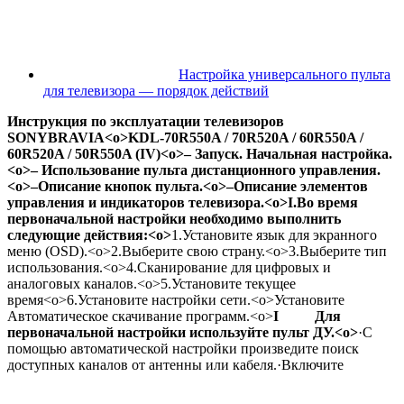
Настройка универсального пульта
для телевизора — порядок действий
Инструкция по эксплуатации телевизоров
SONY
BRAVIA
<o>
KDL-70R550A / 70R520A / 60R550A /
60R520A / 50R550A (IV)<o>
– Запуск. Начальная настройка.
<o>
–
Использование пульта дистанционного управления.
<o>
–
Описание кнопок пульта.<o>
–
Описание элементов
управления и индикаторов телевизора.
<o>
I.
Во время
первоначальной настройки необходимо выполнить
следующие действия:<o>
1.
Установите язык для экранного
меню (OSD).<o>
2.
Выберите свою страну.<o>
3.
Выберите тип
использования.<o>
4.
Сканирование для цифровых и
аналоговых каналов.<o>
5.
Установите текущее
время<o>
6.
Установите настройки сети.<o>
Установите
Автоматическое скачивание программ.
<o>
I
Для
первоначальной настройки используйте пульт ДУ.<o>
·
С
помощью автоматической настройки произведите поиск
доступных каналов от антенны или кабеля.
·
Включите