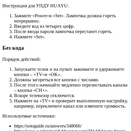
Инструкция для УПДУ HUAYU:
Зажмите «Power»и «Set». Лампочка должна гореть
непрерывно.
Введите код из четырех цифр.
После ввода пароля лампочка перестанет гореть.
Нажмите «Set».
Без кода
Порядок действий:
Запускаете телик и на пульте зажимаете и удерживаете
кнопки – «TV»и «OK».
Должны загореться все кнопки с числами.
После этого начинайте медленно перелистывать каналы
– кнопка «CH+».
Вскоре телевизор отключится.
Нажмите на «TV» и проверьте выполненную настройку,
например, переключите канал или измените громкость.
Используемые источники:
https://sotoguide.ru/answers/348066/