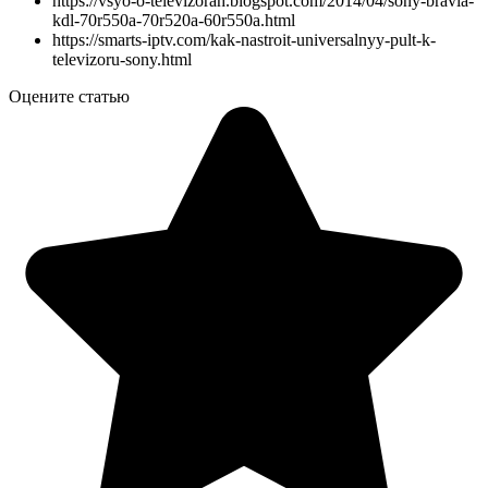
https://vsyo-o-televizorah.blogspot.com/2014/04/sony-bravia-
kdl-70r550a-70r520a-60r550a.html
https://smarts-iptv.com/kak-nastroit-universalnyy-pult-k-
televizoru-sony.html
Оцените статью