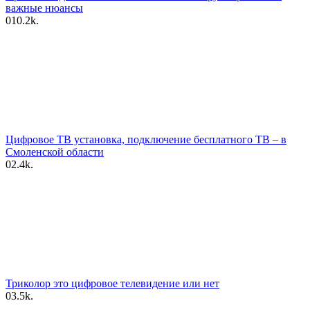
важные нюансы
0
10.2k.
Цифровое ТВ установка, подключение бесплатного ТВ – в
Смоленской области
0
2.4k.
Триколор это цифровое телевидение или нет
0
3.5k.