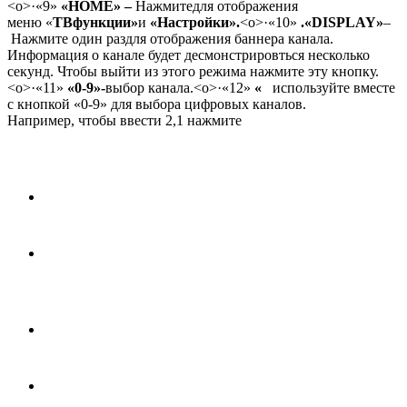
<o>
·
«9»
«HOME» –
Нажмите
для отображения
меню
«
ТВ
функции»
и
«Настройки».
<o>
·
«10»
.«DISPLAY»
–
Нажмите один раз
для отображения баннера канала.
Информация о канале будет десмонстрировться несколько
секунд. Чтобы выйти из этого режима нажмите эту кнопку.
<o>
·
«11»
«0-9»-
выбор канала.
<o>
·
«12»
«
используйте вместе
с кнопкой
«0-9»
для выбора цифровых каналов.
Например,
чтобы ввести 2,1 нажмите