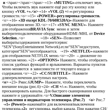
и
</span></span></span>
·
«13»
«MUTING»-
отключает звук.
Чтобы включить звук нажмите ещё раз эту кнопку или
кнопку
«VOL +».
<o>
·
«14»
«VOL (2) +/–«-
регулировка
громкости.
<o>
·
«15»
«POWER»-регулировка громкости.
<o>
·
«16»
«3D except KDL-70/60R520A)»-
Нажмите для
отображения меню 3D.<o>
·
«17»
«SYNC MENU»-
Нажмите
для отображения
BRAVIA Sync
меню и затем
выберите
подключенное оборудование
HDMI /
MHL
от
Device
Selection
..<o>
·
«18»
«SEN»
–
Позволяет
выбирать
содержание
в интернет
сервис
“
SEN”
(
Sony
Entertainment Network
).
если
“
SEN”
недоступен
,
категория
“
SEN”
неотображается
.
·
«19»
«NETFLIX»-
нажмите
для отображения NETFLIX меню.
<o>
·
«20»
–
движение по
пунктам меню.
·
«21»
«OPTIONS»
Нажмите, чтобы отобразить
список удобных функций и ярлыки
меню.
Варианты пунктов
меню меняются в зависимости от текущего входа и
содержания.
<o>
·
«22»
«CC/SUBTITLE»-
Нажмите
для
переключения доступных настроек.
<o>
·
«23»
Рмис.6
JUMP»-
Нажмите, чтобы переключить
внешние входы (рис.6)
·
«24»
«CH +/–«-
Нажмите
, чтобы
просканировать
каналы. Для быстрого сканирования
кнопку
нажмите и удерживайте.
<o>
V.
Описание элементов
управления и индикаторов телевизора. (Рис.7) <o>
Рис.7
·
«1»
(Power)»-
нажимайте для включения/выключения
телевизора.
«2»
р
егулировка, выбор канала. При нажатии CH/