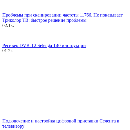
Проблемы при сканировании частоты 11766. Не показывает
Триколор ТВ: быстрое решение проблемы
0
2.1k.
Ресивер DVB-T2 Selenga T40 инструкции
0
1.2k.
Подключение и настройка цифровой приставки Селенга к
телевизору