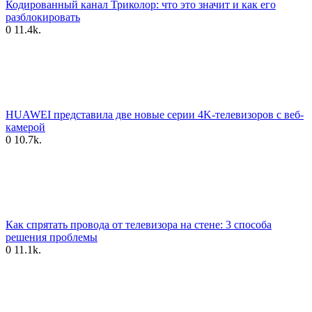
Кодированный канал Триколор: что это значит и как его
разблокировать
0
11.4k.
HUAWEI представила две новые серии 4K-телевизоров с веб-
камерой
0
10.7k.
Как спрятать провода от телевизора на стене: 3 способа
решения проблемы
0
11.1k.