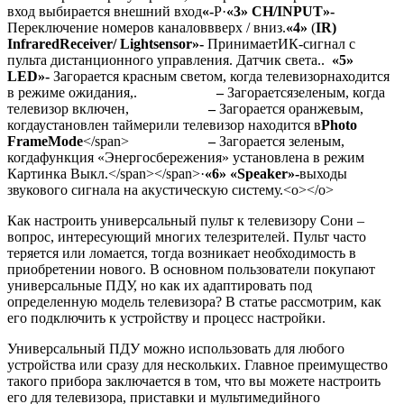
вход выбирается внешний вход
«-
Р
·
«3» CH/INPUT»-
Переключение номеров каналов
вверх / вниз.
«4»
(
IR
)
Infrared
Receiver
/
Light
sensor
»-
Принимает
ИК-сигнал с
пульта дистанционного управления. Датчик света..
«5»
LED»-
Загорается красным светом
, когда телевизор
находится
в режиме ожидания,
.
–
Загорается
зеленым, когда
телевизор включен,
–
Загорается оранжевым
,
когда
установлен таймер
или телевизор находится в
Photo
Frame
Mode
</span>
–
Загорается зеленым
,
когда
функция «Энергосбережения» установлена в режим
Картинка Выкл
.
</span></span>
·
«6» «Speaker»-
выходы
звукового сигнала на акустическую систему.<o>
</o>
Как настроить универсальный пульт к телевизору Сони –
вопрос, интересующий многих телезрителей. Пульт часто
теряется или ломается, тогда возникает необходимость в
приобретении нового. В основном пользователи покупают
универсальные ПДУ, но как их адаптировать под
определенную модель телевизора? В статье рассмотрим, как
его подключить к устройству и процесс настройки.
Универсальный ПДУ можно использовать для любого
устройства или сразу для нескольких. Главное преимущество
такого прибора заключается в том, что вы можете настроить
его для телевизора, приставки и мультимедийного