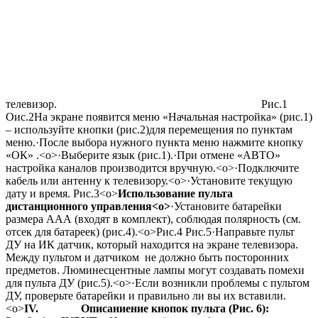
телевизор.
Рис.1
Оис.2
На экране появится меню «Начальная настро
йка» (рис.1)
– используйте кнопки (рис.2)
для перемещения по пунктам
меню.
·
После выбора нужного пункта меню нажмите кнопку
«ОК» .<o>
·
Выберите язык (рис.1).
·
При отмене «АВТО»
настройка каналов производится вручную.<o>
·
Подключите
кабель или антенну к телевизору.<o>
·
Установите текущую
дату и время.
Рис.3<o>
Использование пульта
дистанционного управления
<o>
·
Установите батарейки
размера ААА (входят в комплект), соблюдая полярность (см.
отсек для батареек) (рис.4).<o>
Рис.4
Рис.5
·
Направьте пульт
ДУ на ИК датчик, который находится на экране телевизора.
Между пультом и датчиком не должно быть посторонних
предметов. Люминесцентные лампы могут создавать помехи
для пульта ДУ (рис.5).<o>
·
Если возникли проблемы с пультом
ДУ, проверьте батарейки и правильно ли вы их вставили.
<o>
IV. Описание
ние кнопок пульта (Рис. 6):