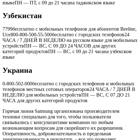
языке
ПН — ПТ, с 09 до 21 часа
на таджикском языке
Узбекистан
7799
бесплатно с мобильных телефонов для абонентов Beeline,
Ucell
00-800-500-55-500
бесплатно с городских телефонов
24
ЧАСА / 7 ДНЕЙ В НЕДЕЛЮ
на русском языке для мобильных
устройств
ПН — ВС, С 09 ДО 24 ЧАСОВ
для других
категорий продуктов
ПН — ВС, с 09 до 21 часа
на узбекском
языке
Украина
0-800-502-000
бесплатно с городских телефонов и мобильных
телефонов местных сотовых операторов
24 ЧАСА / 7 ДНЕЙ В
НЕДЕЛЮ
для мобильных устройств
ПН — ВС, С 07 ДО 21
ЧАСА
для других категорий продуктов
Горячая линия Samsung организована производителем
техники специально для того, чтобы пользователи
связывались с консультантами компании по любым
возникающим вопросам для скорейшего их разрешения.
Оперативность, доброжелательность и предельная
заинтересованность в результате, – все это позволяет