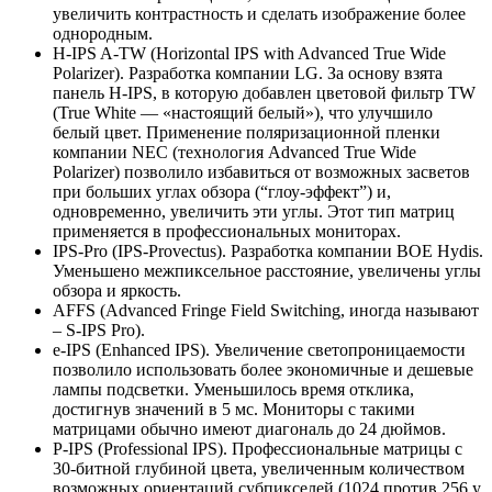
увеличить контрастность и сделать изображение более
однородным.
H-IPS A-TW (Horizontal IPS with Advanced True Wide
Polarizer). Разработка компании LG. За основу взята
панель H-IPS, в которую добавлен цветовой фильтр TW
(True White — «настоящий белый»), что улучшило
белый цвет. Применение поляризационной пленки
компании NEC (технология Advanced True Wide
Polarizer) позволило избавиться от возможных засветов
при больших углах обзора (“глоу-эффект”) и,
одновременно, увеличить эти углы. Этот тип матриц
применяется в профессиональных мониторах.
IPS-Pro (IPS-Provectus). Разработка компании BOE Hydis.
Уменьшено межпиксельное расстояние, увеличены углы
обзора и яркость.
AFFS (Advanced Fringe Field Switching, иногда называют
– S-IPS Pro).
e-IPS (Enhanced IPS). Увеличение светопроницаемости
позволило использовать более экономичные и дешевые
лампы подсветки. Уменьшилось время отклика,
достигнув значений в 5 мс. Мониторы с такими
матрицами обычно имеют диагональ до 24 дюймов.
P-IPS (Professional IPS). Профессиональные матрицы с
30-битной глубиной цвета, увеличенным количеством
возможных ориентаций субпикселей (1024 против 256 у