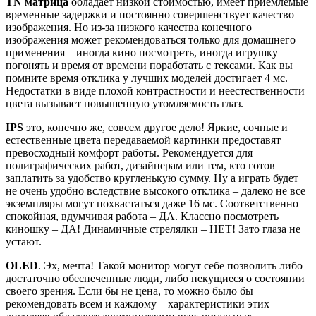
TN матрица
обладает низкой стоимостью, имеет приемлемые
временные задержки и постоянно совершенствует качество
изображения. Но из-за низкого качества конечного
изображения может рекомендоваться только для домашнего
применения – иногда кино посмотреть, иногда игрушку
погонять и время от времени поработать с тексами. Как вы
помните время отклика у лучших моделей достигает 4 мс.
Недостатки в виде плохой контрастности и неестественности
цвета вызывает повышенную утомляемость глаз.
IPS
это, конечно же, совсем другое дело! Яркие, сочные и
естественные цвета передаваемой картинки предоставят
превосходный комфорт работы. Рекомендуется для
полиграфических работ, дизайнерам или тем, кто готов
заплатить за удобство кругленькую сумму. Ну а играть будет
не очень удобно вследствие высокого отклика – далеко не все
экземпляры могут похвастаться даже 16 мс. Соответственно –
спокойная, вдумчивая работа – ДА. Классно посмотреть
киношку – ДА! Динамичные стрелялки – НЕТ! Зато глаза не
устают.
OLED
. Эх, мечта! Такой монитор могут себе позволить либо
достаточно обеспеченные люди, либо пекущиеся о состоянии
своего зрения. Если бы не цена, то можно было бы
рекомендовать всем и каждому – характеристики этих