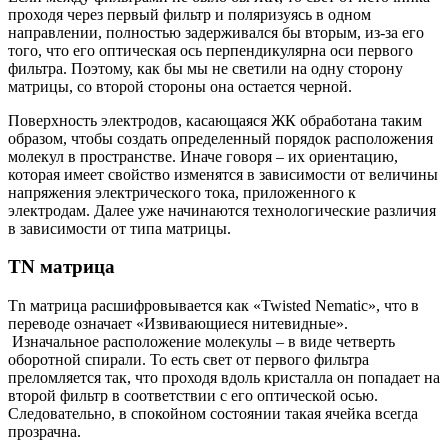
проходя через первый фильтр и поляризуясь в одном
направлении, полностью задерживался бы вторым, из-за его
того, что его оптическая ось перпендикулярна оси первого
фильтра. Поэтому, как бы мы не светили на одну сторону
матрицы, со второй стороны она остается черной.
Поверхность электродов, касающаяся ЖК обработана таким
образом, чтобы создать определенный порядок расположения
молекул в пространстве. Иначе говоря – их ориентацию,
которая имеет свойство изменятся в зависимости от величины
напряжения электрического тока, приложенного к
электродам. Далее уже начинаются технологические различия
в зависимости от типа матрицы.
TN матрица
Tn матрица расшифровывается как «Twisted Nematic», что в
переводе означает «Извивающиеся нитевидные».
Изначальное расположение молекулы – в виде четверть
оборотной спирали. То есть свет от первого фильтра
преломляется так, что проходя вдоль кристалла он попадает на
второй фильтр в соответствии с его оптической осью.
Следовательно, в спокойном состоянии такая ячейка всегда
прозрачна.