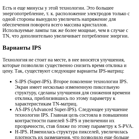
Есть и еще минусы у этой технологии. Это большее
энергопотребление, т. к. расположение электродов только с
одной стороны вынудило увеличить напряжение для
обеспечения поворота всего массива кристаллов.
Используемые лампы так же более мощные, чем в случае с
TN, что дополнительно увеличивает потребление энергии.
Варианты IPS
Технология не стоит на месте, в нее вносятся улучшения,
которые позволили существенно снизить время отклика и
цену. Так, существуют следующие варианты IPS-матриц:
S-IPS (Super-IPS). Второе поколение технологии IPS.
Экран имеет несколько измененную пиксельную
структуру, сделаны улучшения для снижения времени
отклика, приблизившись по этому параметру к
характеристикам TN-матриц.
AS-IPS (Advanced Super-IPS). Следующее улучшение
технологии IPS. Главная цель состояла в повышении
контрастности панелей S-IPS и увеличении их
прозрачности, став ближе по этому параметру к S-PVA.
H-IPS. Изменилась структура пикселей, увеличилась
плотность их размещения, что позволило еще больше