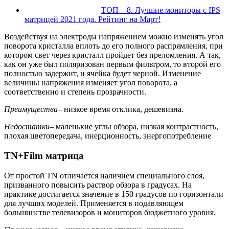
ТОП—8. Лучшие мониторы с IPS
матрицей 2021 года. Рейтинг на Март!
Воздействуя на электроды напряжением можно изменять угол
поворота кристалла вплоть до его полного распрямления, при
котором свет через кристалл пройдет без преломления. А так,
как он уже был поляризован первым фильтром, то второй его
полностью задержит, и ячейка будет черной. Изменение
величины напряжения изменяет угол поворота, а
соответственно и степень прозрачности.
Преимущества
– низкое время отклика, дешевизна.
Недостатки
– маленькие углы обзора, низкая контрастность,
плохая цветопередача, инерционность, энергопотребление
TN+Film матрица
От простой TN отличается наличием специального слоя,
призванного повысить раствор обзора в градусах. На
практике достигается значение в 150 градусов по горизонтали
для лучших моделей. Применяется в подавляющем
большинстве телевизоров и мониторов бюджетного уровня.