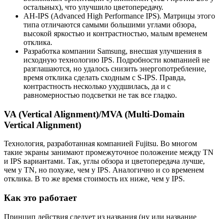
остальных), что улучшило цветопередачу.
AH-IPS (Advanced High Performance IPS). Матрицы этого
типа отличаются самыми большими углами обзора,
высокой яркостью и контрастностью, малым временем
отклика.
Разработка компании Samsung, внесшая улучшения в
исходную технологию IPS. Подробности компанией не
разглашаются, но удалось снизить энергопотребление,
время отклика сделать сходным с S-IPS. Правда,
контрастность несколько ухудшилась, да и с
равномерностью подсветки не так все гладко.
VA (Vertical Alignment)/MVA (Multi-Domain
Vertical Alignment)
Технология, разработанная компанией Fujitsu. Во многом
такие экраны занимают промежуточное положение между TN
и IPS вариантами. Так, углы обзора и цветопередача лучше,
чем у TN, но похуже, чем у IPS. Аналогично и со временем
отклика. В то же время стоимость их ниже, чем у IPS.
Как это работает
Принцип действия следует из названия (ну или название