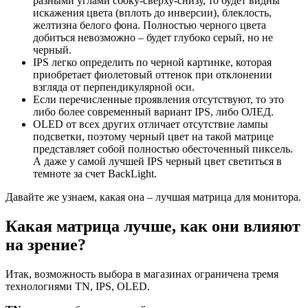
разными углами сбоку-сверху-снизу, то будет видны
искажения цвета (вплоть до инверсии), блеклость,
желтизна белого фона. Полностью черного цвета
добиться невозможно – будет глубоко серый, но не
черный.
IPS легко определить по черной картинке, которая
приобретает фиолетовый оттенок при отклонении
взгляда от перпендикулярной оси.
Если перечисленные проявления отсутствуют, то это
либо более современный вариант IPS, либо ОЛЕД.
OLED от всех других отличает отсутствие лампы
подсветки, поэтому черный цвет на такой матрице
представляет собой полностью обесточенный пиксель.
А даже у самой лучшей IPS черный цвет светиться в
темноте за счет BackLight.
Давайте же узнаем, какая она – лучшая матрица для монитора.
Какая матрица лучше, как они влияют
на зрение?
Итак, возможность выбора в магазинах ограничена тремя
технологиями TN, IPS, OLED.