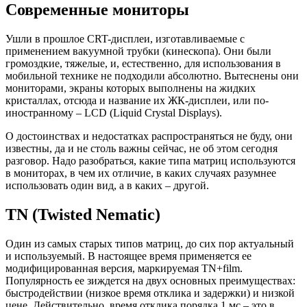
Современные мониторы
Ушли в прошлое CRT-дисплеи, изготавливаемые с
применением вакуумной трубки (кинескопа). Они были
громоздкие, тяжелые, и, естественно, для использования в
мобильной технике не подходили абсолютно. Вытеснены они
мониторами, экраны которых выполнены на жидких
кристаллах, отсюда и название их ЖК-дисплеи, или по-
иностранному – LCD (Liquid Crystal Displays).
О достоинствах и недостатках распространяться не буду, они
известны, да и не столь важны сейчас, не об этом сегодня
разговор. Надо разобраться, какие типа матриц используются
в мониторах, в чем их отличие, в каких случаях разумнее
использовать один вид, а в каких – другой.
TN (Twisted Nematic)
Один из самых старых типов матриц, до сих пор актуальный
и используемый. В настоящее время применяется ее
модифицированная версия, маркируемая TN+film.
Популярность ее зиждется на двух основных преимуществах:
быстродействии (низкое время отклика и задержки) и низкой
цене. Действительно, время отклика порядка 1 мс – это в