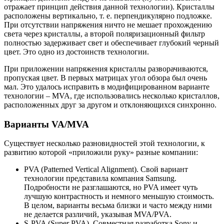
отражает принцип действия данной технологии). Кристаллы
расположены вертикально, т. е. перпендикулярно подложке.
При отсутствии напряжения ничто не мешает прохождению
света через кристаллы, а второй поляризационный фильтр
полностью задерживает свет и обеспечивает глубокий черный
цвет. Это одно из достоинств технологии.
При приложении напряжения кристаллы разворачиваются,
пропуская цвет. В первых матрицах угол обзора был очень
мал. Это удалось исправить в модифицированном варианте
технологии – MVA, где использовались несколько кристаллов,
расположенных друг за другом и отклоняющихся синхронно.
Варианты VA/MVA
Существует несколько разновидностей этой технологии, к
развитию которой «приложили руку» разные компании:
PVA (Patterned Vertical Alignment). Свой вариант
технологии представила компания Samsung.
Подробности не разглашаются, но PVA имеет чуть
лучшую контрастность и немного меньшую стоимость.
В целом, варианты весьма близки и часто между ними
не делается различий, указывая MVA/PVA.
S-PVA (Super PVA). Совместная разработка Sony и