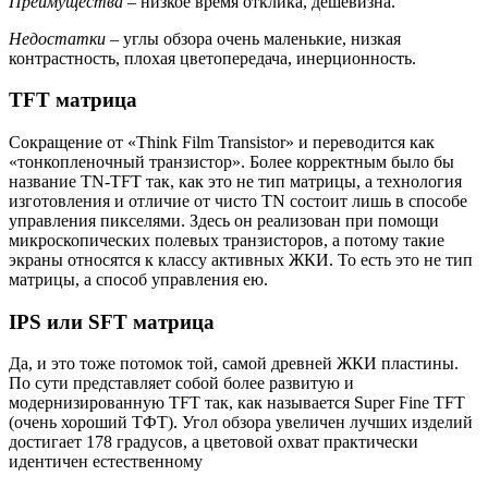
Преимущества
– низкое время отклика, дешевизна.
Недостатки
– углы обзора очень маленькие, низкая
контрастность, плохая цветопередача, инерционность.
TFT матрица
Сокращение от «Think Film Transistor» и переводится как
«тонкопленочный транзистор». Более корректным было бы
название TN-TFT так, как это не тип матрицы, а технология
изготовления и отличие от чисто TN состоит лишь в способе
управления пикселями. Здесь он реализован при помощи
микроскопических полевых транзисторов, а потому такие
экраны относятся к классу активных ЖКИ. То есть это не тип
матрицы, а способ управления ею.
IPS или SFT матрица
Да, и это тоже потомок той, самой древней ЖКИ пластины.
По сути представляет собой более развитую и
модернизированную TFT так, как называется Super Fine TFT
(очень хороший ТФТ). Угол обзора увеличен лучших изделий
достигает 178 градусов, а цветовой охват практически
идентичен естественному