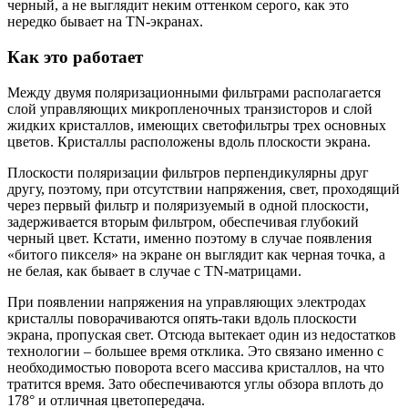
черный, а не выглядит неким оттенком серого, как это
нередко бывает на TN-экранах.
Как это работает
Между двумя поляризационными фильтрами располагается
слой управляющих микропленочных транзисторов и слой
жидких кристаллов, имеющих светофильтры трех основных
цветов. Кристаллы расположены вдоль плоскости экрана.
Плоскости поляризации фильтров перпендикулярны друг
другу, поэтому, при отсутствии напряжения, свет, проходящий
через первый фильтр и поляризуемый в одной плоскости,
задерживается вторым фильтром, обеспечивая глубокий
черный цвет. Кстати, именно поэтому в случае появления
«битого пикселя» на экране он выглядит как черная точка, а
не белая, как бывает в случае с TN-матрицами.
При появлении напряжения на управляющих электродах
кристаллы поворачиваются опять-таки вдоль плоскости
экрана, пропуская свет. Отсюда вытекает один из недостатков
технологии – большее время отклика. Это связано именно с
необходимостью поворота всего массива кристаллов, на что
тратится время. Зато обеспечиваются углы обзора вплоть до
178° и отличная цветопередача.