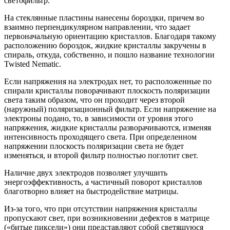
светофильтр.
На стеклянные пластины нанесены бороздки, причем во
взаимно перпендикулярном направлении, что задает
первоначальную ориентацию кристаллов. Благодаря такому
расположению бороздок, жидкие кристаллы закручены в
спираль, откуда, собственно, и пошло название технологии
Twisted Nematic.
Если напряжения на электродах нет, то расположенные по
спирали кристаллы поворачивают плоскость поляризации
света таким образом, что он проходит через второй
(наружный) поляризационный фильтр. Если напряжение на
электроны подано, то, в зависимости от уровня этого
напряжения, жидкие кристаллы разворачиваются, изменяя
интенсивность проходящего света. При определенном
напряжении плоскость поляризации света не будет
изменяться, и второй фильтр полностью поглотит свет.
Наличие двух электродов позволяет улучшить
энергоэффективность, а частичный поворот кристаллов
благотворно влияет на быстродействие матрицы.
Из-за того, что при отсутствии напряжения кристаллы
пропускают свет, при возникновении дефектов в матрице
(«битые пиксели») они представляют собой светящуюся