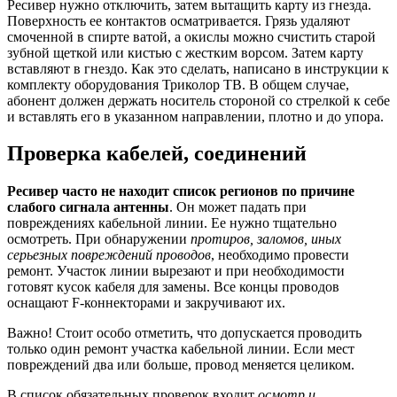
Ресивер нужно отключить, затем вытащить карту из гнезда.
Поверхность ее контактов осматривается. Грязь удаляют
смоченной в спирте ватой, а окислы можно счистить старой
зубной щеткой или кистью с жестким ворсом. Затем карту
вставляют в гнездо. Как это сделать, написано в инструкции к
комплекту оборудования Триколор ТВ. В общем случае,
абонент должен держать носитель стороной со стрелкой к себе
и вставлять его в указанном направлении, плотно и до упора.
Проверка кабелей, соединений
Ресивер часто не находит список регионов по причине
слабого сигнала антенны
. Он может падать при
повреждениях кабельной линии. Ее нужно тщательно
осмотреть. При обнаружении
протиров, заломов, иных
серьезных повреждений проводов
, необходимо провести
ремонт. Участок линии вырезают и при необходимости
готовят кусок кабеля для замены. Все концы проводов
оснащают F-коннекторами и закручивают их.
Важно! Стоит особо отметить, что допускается проводить
только один ремонт участка кабельной линии. Если мест
повреждений два или больше, провод меняется целиком.
В список обязательных проверок входит
осмотр и