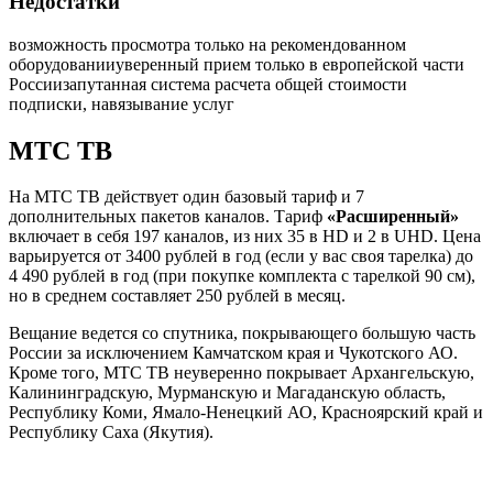
Недостатки
возможность просмотра только на рекомендованном
оборудовании
уверенный прием только в европейской части
России
запутанная система расчета общей стоимости
подписки, навязывание услуг
МТС ТВ
На МТС ТВ действует один базовый тариф и 7
дополнительных пакетов каналов. Тариф
«Расширенный»
включает в себя 197 каналов, из них 35 в HD и 2 в UHD. Цена
варьируется от 3400 рублей в год (если у вас своя тарелка) до
4 490 рублей в год (при покупке комплекта с тарелкой 90 см),
но в среднем составляет 250 рублей в месяц.
Вещание ведется со спутника, покрывающего большую часть
России за исключением Камчатском края и Чукотского АО.
Кроме того, МТС ТВ неуверенно покрывает Архангельскую,
Калининградскую, Мурманскую и Магаданскую область,
Республику Коми, Ямало-Ненецкий АО, Красноярский край и
Республику Саха (Якутия).