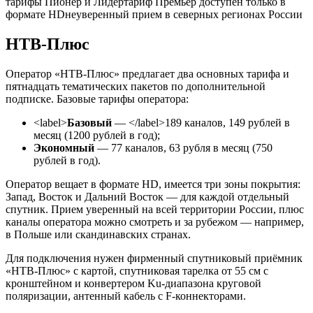
тарифы Пионер и Лидер
тариф Премьер доступен только в
формате HD
неуверенный прием в северных регионах России
НТВ-Плюс
Оператор «НТВ-Плюс» предлагает два основных тарифа и
пятнадцать тематических пакетов по дополнительной
подписке. Базовые тарифы оператора:
<label>
Базовый
— </label>189 каналов, 149 рублей в
месяц (1200 рублей в год);
Экономный
— 77 каналов, 63 рубля в месяц (750
рублей в год).
Оператор вещает в формате HD, имеется три зоны покрытия:
Запад, Восток и Дальний Восток — для каждой отдельный
спутник. Прием уверенный на всей территории России, плюс
каналы оператора можно смотреть и за рубежом — например,
в Польше или скандинавских странах.
Для подключения нужен фирменный спутниковый приёмник
«НТВ-Плюс» с картой, спутниковая тарелка от 55 см с
кронштейном и конвертером Ku-диапазона круговой
поляризации, антенный кабель с F-коннекторами.