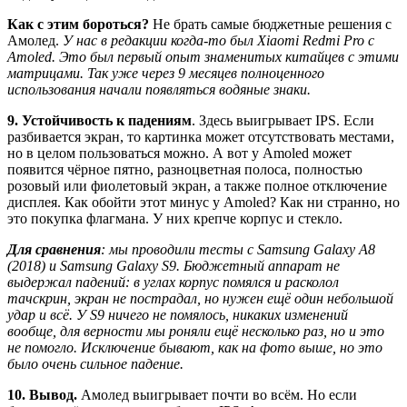
Как с этим бороться?
Не брать самые бюджетные решения с
Амолед.
У нас в редакции когда-то был Xiaomi Redmi Pro с
Amoled. Это был первый опыт знаменитых китайцев с этими
матрицами. Так уже через 9 месяцев полноценного
использования начали появляться водяные знаки.
9. Устойчивость к падениям
. Здесь выигрывает IPS. Если
разбивается экран, то картинка может отсутствовать местами,
но в целом пользоваться можно. А вот у Amoled может
появится чёрное пятно, разноцветная полоса, полностью
розовый или фиолетовый экран, а также полное отключение
дисплея. Как обойти этот минус у Amoled? Как ни странно, но
это покупка флагмана. У них крепче корпус и стекло.
Для сравнения
: мы проводили тесты с Samsung Galaxy A8
(2018) и Samsung Galaxy S9. Бюджетный аппарат не
выдержал падений: в углах корпус помялся и расколол
тачскрин, экран не пострадал, но нужен ещё один небольшой
удар и всё. У S9 ничего не помялось, никаких изменений
вообще, для верности мы роняли ещё несколько раз, но и это
не помогло. Исключение бывают, как на фото выше, но это
было очень сильное падение.
10. Вывод.
Амолед выигрывает почти во всём. Но если