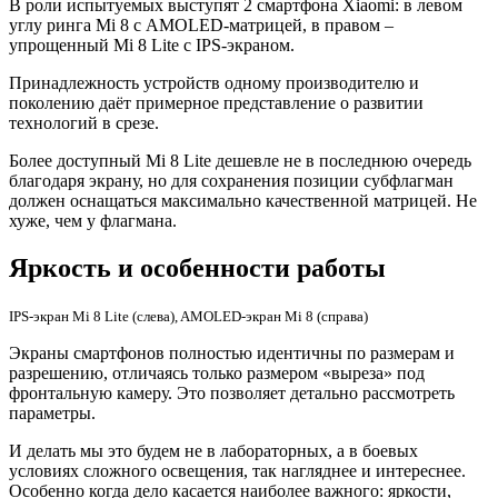
В роли испытуемых выступят 2 смартфона Xiaomi: в левом
углу ринга Mi 8 с AMOLED-матрицей, в правом –
упрощенный Mi 8 Lite с IPS-экраном.
Принадлежность устройств одному производителю и
поколению даёт примерное представление о развитии
технологий в срезе.
Более доступный Mi 8 Lite дешевле не в последнюю очередь
благодаря экрану, но для сохранения позиции субфлагман
должен оснащаться максимально качественной матрицей. Не
хуже, чем у флагмана.
Яркость и особенности работы
IPS-экран Mi 8 Lite (слева), AMOLED-экран Mi 8 (справа)
Экраны смартфонов полностью идентичны по размерам и
разрешению, отличаясь только размером «выреза» под
фронтальную камеру. Это позволяет детально рассмотреть
параметры.
И делать мы это будем не в лабораторных, а в боевых
условиях сложного освещения, так нагляднее и интереснее.
Особенно когда дело касается наиболее важного: яркости,