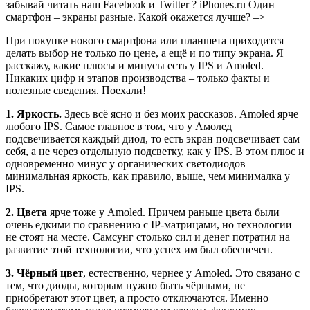
забывай читать наш Facebook и Twitter ?
iPhones.ru
Один
смартфон – экраны разные. Какой окажется лучше?
–>
При покупке нового смартфона или планшета приходится
делать выбор не только по цене, а ещё и по типу экрана. Я
расскажу, какие плюсы и минусы есть у IPS и Amoled.
Никаких цифр и этапов производства – только факты и
полезные сведения. Поехали!
1. Яркость.
Здесь всё ясно и без моих рассказов. Amoled ярче
любого IPS. Самое главное в том, что у Амолед
подсвечивается каждый диод, то есть экран подсвечивает сам
себя, а не через отдельную подсветку, как у IPS. В этом плюс и
одновременно минус у органических светодиодов –
минимальная яркость, как правило, выше, чем минималка у
IPS.
2. Цвета
ярче тоже у Amoled. Причем раньше цвета были
очень едкими по сравнению с IP-матрицами, но технологии
не стоят на месте. Самсунг столько сил и денег потратил на
развитие этой технологии, что успех им был обеспечен.
3. Чёрный цвет
, естественно, чернее у Amoled. Это связано с
тем, что диоды, которым нужно быть чёрными, не
приобретают этот цвет, а просто отключаются. Именно