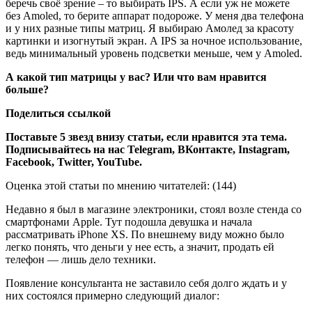
беречь своё зрение – то выбирать IPS. А если уж не можете
без Amoled, то берите аппарат подороже. У меня два телефона
и у них разные типы матриц. Я выбираю Амолед за красоту
картинки и изогнутый экран. А IPS за ночное использование,
ведь минимальный уровень подсветки меньше, чем у Amoled.
А какой тип матрицы у вас? Или что вам нравится
больше?
Поделиться ссылкой
Поставьте 5 звезд внизу статьи, если нравится эта тема.
Подписывайтесь на нас
Telegram
,
ВКонтакте
,
Instagram
,
Facebook
,
Twitter
,
YouTube
.
Оценка этой статьи по мнению читателей: (
144
)
Недавно я был в магазине электроники, стоял возле стенда со
смартфонами Apple. Тут подошла девушка и начала
рассматривать iPhone XS. По внешнему виду можно было
легко понять, что деньги у нее есть, а значит, продать ей
телефон — лишь дело техники.
Появление консультанта не заставило себя долго ждать и у
них состоялся примерно следующий диалог: