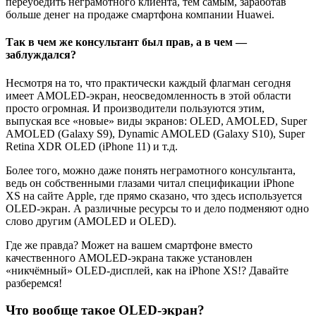
переубедить неграмотного клиента, тем самым, заработав
больше денег на продаже смартфона компании Huawei.
Так в чем же консультант был прав, а в чем —
заблуждался?
Несмотря на то, что практически каждый флагман сегодня
имеет AMOLED-экран, неосведомленность в этой области
просто огромная. И производители пользуются этим,
выпуская все «новые» виды экранов: OLED, AMOLED, Super
AMOLED (Galaxy S9), Dynamic AMOLED (Galaxy S10), Super
Retina XDR OLED (iPhone 11) и т.д.
Более того, можно даже понять неграмотного консультанта,
ведь он собственными глазами читал спецификации iPhone
XS на сайте Apple, где прямо сказано, что здесь используется
OLED-экран. А различные ресурсы то и дело подменяют одно
слово другим (AMOLED и OLED).
Где же правда? Может на вашем смартфоне вместо
качественного AMOLED-экрана также установлен
«никчёмный» OLED-дисплей, как на iPhone XS!? Давайте
разберемся!
Что вообще такое OLED-экран?