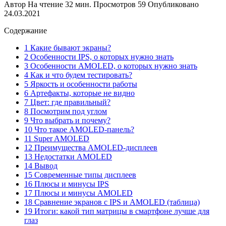
Автор
На чтение
32 мин.
Просмотров
59
Опубликовано
24.03.2021
Содержание
1 Какие бывают экраны?
2 Особенности IPS, о которых нужно знать
3 Особенности AMOLED, о которых нужно знать
4 Как и что будем тестировать?
5 Яркость и особенности работы
6 Артефакты, которые не видно
7 Цвет: где правильный?
8 Посмотрим под углом
9 Что выбрать и почему?
10 Что такое AMOLED-панель?
11 Super AMOLED
12 Преимущества AMOLED-дисплеев
13 Недостатки AMOLED
14 Вывод
15 Современные типы дисплеев
16 Плюсы и минусы IPS
17 Плюсы и минусы AMOLED
18 Сравнение экранов с IPS и AMOLED (таблица)
19 Итоги: какой тип матрицы в смартфоне лучше для
глаз