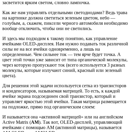
засветится ярким светом, словно лампочка.
Как же нам управлять отдельными светодиодами? Ведь трава
на картинке должна светиться зеленым цветом, небо —
голубым, а, скажем, пиксели черного автомобиля необходимо
вообще отключить, чтобы они не светились.
И здесь мы подходим к такому понятию, как управление
ячейками OLED-дисплея. Нам нужно подавать ток различной
силы не на все ячейки одновременно, а лишь на
определенные. Чем сильнее ток — тем ярче будет точка. А
цвет этой точки уже зависит от типа органической молекулы,
через которую пропускают ток (всего используется 3 разных
молекулы, которые излучают синий, красный или зеленый
цвета).
Для решения этой задачи используется сетка из транзисторов
и конденсаторов, называемая матрицей. То есть, к каждой
ячейке экрана подсоединен свой транзистор, который и
управляет яркостью этой ячейки. Такая матрица размещается
на подложке, прямо под органическим слоем:
И называется она «активной матрицей» или на английском
Active Matrix (
AM
). Так вот, OLED-дисплей, управляющий
ячейками с помощью AM (активной матрицы), называется