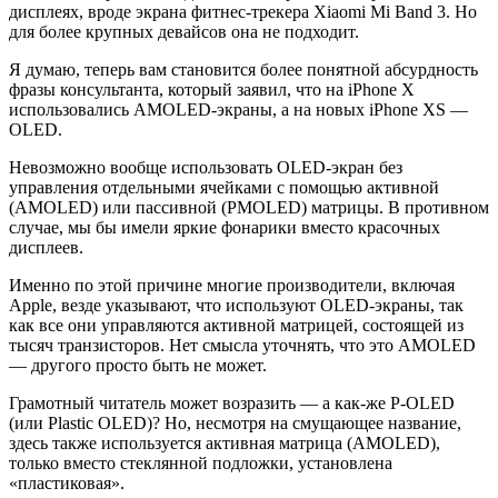
дисплеях, вроде экрана фитнес-трекера Xiaomi Mi Band 3. Но
для более крупных девайсов она не подходит.
Я думаю, теперь вам становится более понятной абсурдность
фразы консультанта, который заявил, что на iPhone X
использовались AMOLED-экраны, а на новых iPhone XS —
OLED.
Невозможно вообще использовать OLED-экран без
управления отдельными ячейками с помощью активной
(AMOLED) или пассивной (PMOLED) матрицы. В противном
случае, мы бы имели яркие фонарики вместо красочных
дисплеев.
Именно по этой причине многие производители, включая
Apple, везде указывают, что используют OLED-экраны, так
как все они управляются активной матрицей, состоящей из
тысяч транзисторов. Нет смысла уточнять, что это AMOLED
— другого просто быть не может.
Грамотный читатель может возразить — а как-же P-OLED
(или Plastic OLED)? Но, несмотря на смущающее название,
здесь также используется активная матрица (AMOLED),
только вместо стеклянной подложки, установлена
«пластиковая».