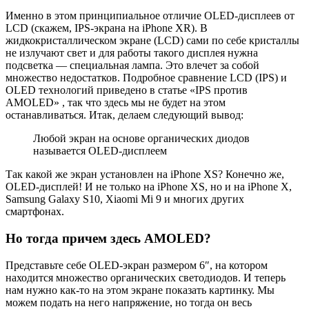
Именно в этом принципиальное отличие OLED-дисплеев от
LCD (скажем, IPS-экрана на iPhone XR). В
жидкокристаллическом экране (LCD) сами по себе кристаллы
не излучают свет и для работы такого дисплея нужна
подсветка — специальная лампа. Это влечет за собой
множество недостатков. Подробное сравнение LCD (IPS) и
OLED технологий приведено в статье «IPS против
AMOLED» , так что здесь мы не будет на этом
останавливаться. Итак, делаем следующий вывод:
Любой экран на основе органических диодов
называется OLED-дисплеем
Так какой же экран установлен на iPhone XS? Конечно же,
OLED-дисплей! И не только на iPhone XS, но и на iPhone X,
Samsung Galaxy S10, Xiaomi Mi 9 и многих других
смартфонах.
Но тогда причем здесь AMOLED?
Представьте себе OLED-экран размером 6″, на котором
находится множество органических светодиодов. И теперь
нам нужно как-то на этом экране показать картинку. Мы
можем подать на него напряжение, но тогда он весь