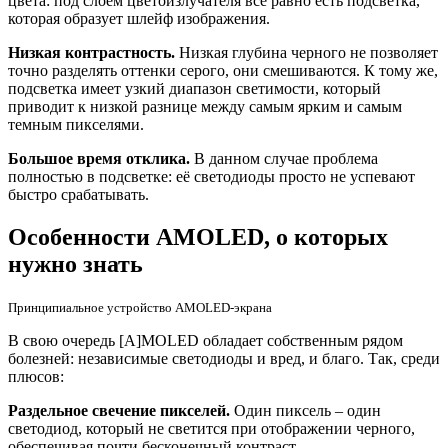
цвета: под слоем цветоизлучателя все равно есть подсветка,
которая образует шлейф изображения.
Низкая контрастность.
Низкая глубина черного не позволяет
точно разделять оттенки серого, они смешиваются. К тому же,
подсветка имеет узкий диапазон светимости, который
приводит к низкой разнице между самым ярким и самым
темным пикселями.
Большое время отклика.
В данном случае проблема
полностью в подсветке: её светодиоды просто не успевают
быстро срабатывать.
Особенности AMOLED, о которых
нужно знать
Принципиальное устройство AMOLED-экрана
В свою очередь [A]MOLED обладает собственным рядом
болезней: независимые светодиоды и вред, и благо. Так, среди
плюсов:
Раздельное свечение пикселей.
Один пиксель – один
светодиод, который не светится при отображении черного,
обеспечивая почти бесконечный контраст.