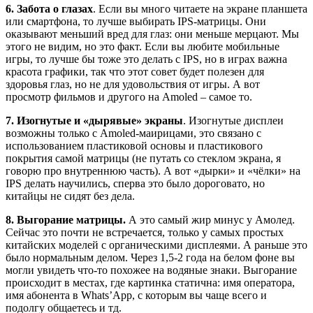
6. Забота о глазах
. Если вы много читаете на экране планшета
или смартфона, то лучше выбирать IPS-матрицы. Они
оказывают меньший вред для глаз: они меньше мерцают. Мы
этого не видим, но это факт. Если вы любите мобильные
игры, то лучше бы тоже это делать с IPS, но в играх важна
красота графики, так что этот совет будет полезен для
здоровья глаз, но не для удовольствия от игры. А вот
просмотр фильмов и другого на Amoled – самое то.
7. Изогнутые и «дырявые» экраны
. Изогнутые дисплеи
возможны только с Amoled-маирицами, это связано с
использованием пластиковой основы и пластикового
покрытия самой матрицы (не путать со стеклом экрана, я
говорю про внутреннюю часть). А вот «дырки» и «чёлки» на
IPS делать научились, сперва это было дороговато, но
китайцы не сидят без дела.
8. Выгорание матрицы.
А это самый жир минус у Амолед.
Сейчас это почти не встречается, только у самых простых
китайских моделей с органическими дисплеями. А раньше это
было нормальным делом. Через 1,5-2 года на белом фоне вы
могли увидеть что-то похожее на водяные знаки. Выгорание
происходит в местах, где картинка статична: имя оператора,
имя абонента в Whats’App, с которым вы чаще всего и
подолгу общаетесь и тд.