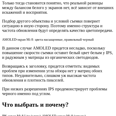
Только тогда становится понятно, что реальной разницы
между балансом белого у экранов нет, всё зависит от внешних
искажений и восприятия.
Подбор другого объектива и условий съемки повернет
ситуацию в иную сторону. Поэтому именно структура и
частота обновления будут определять качество цветопередачи.
AMOLED-экран Mi 8: цвета насыщенные, правильный черный
В данном случае AMOLED придется несладко, поскольку
повышение скорости съемки оставит белый цвет белым у IPS,
и радужным у матрицы из органических светодиодов.
Возвращаясь к заголовку, придется отметить: видимых
проблем при изменении угла обзора нет у матриц обоих
типов. Неудивительно, слишком уж высокая частота
обновления и плотность пикселей.
При низких разрешениях IPS продемонстрирует проблемы
черного именно под углом.
Что выбрать и почему?
IPS-экран Mi 8 Lite (слева), AMOLED-экран Mi 8 (справа)