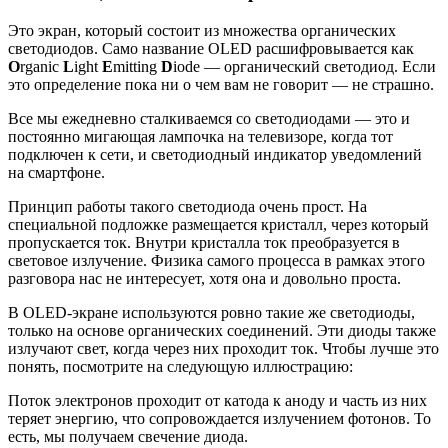
Это экран, который состоит из множества органических
светодиодов. Само название OLED расшифровывается как
O
rganic
L
ight
E
mitting
D
iode — органический светодиод. Если
это определение пока ни о чем вам не говорит — не страшно.
Все мы ежедневно сталкиваемся со светодиодами — это и
постоянно мигающая лампочка на телевизоре, когда тот
подключен к сети, и светодиодный индикатор уведомлений
на смартфоне.
Принцип работы такого светодиода очень прост. На
специальной подложке размещается кристалл, через который
пропускается ток. Внутри кристалла ток преобразуется в
световое излучение. Физика самого процесса в рамках этого
разговора нас не интересует, хотя она и довольно проста.
В OLED-экране используются ровно такие же светодиоды,
только на основе органических соединений. Эти диоды также
излучают свет, когда через них проходит ток. Чтобы лучше это
понять, посмотрите на следующую иллюстрацию:
Поток электронов проходит от катода к аноду и часть из них
теряет энергию, что сопровождается излучением фотонов. То
есть, мы получаем свечение диода.