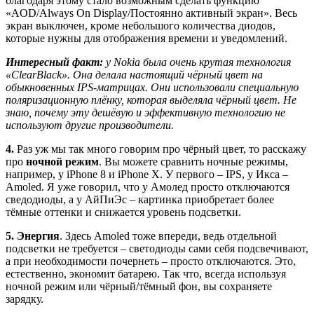
благодаря этому стало возможным сделать функцию
«AOD/Always On Display/Постоянно активный экран». Весь
экран выключен, кроме небольшого количества диодов,
которые нужны для отображения времени и уведомлений.
Интересный факт:
у Nokia была очень крутая технология
«ClearBlack». Она делала настоящий чёрный цвет на
обыкновенных IPS-матрицах. Они использовали специальную
поляризационную плёнку, которая выделяла чёрный цвет. Не
знаю, почему эту дешёвую и эффективную технологию не
используют другие производители.
4.
Раз уж мы так много говорим про чёрный цвет, то расскажу
про
ночной режим
. Вы можете сравнить ночные режимы,
например, у iPhone 8 и iPhone X. У первого – IPS, у Икса –
Amoled. Я уже говорил, что у Амолед просто отключаются
сведодиоды, а у АйПиЭс – картинка приобретает более
тёмные оттенки и снижается уровень подсветки.
5. Энергия
. Здесь Amoled тоже впереди, ведь отдельной
подсветки не требуется – светодиоды сами себя подсвечивают,
а при необходимости почернеть – просто отключаются. Это,
естественно, экономит батарею. Так что, всегда используя
ночной режим или чёрный/тёмный фон, вы сохраняете
зарядку.