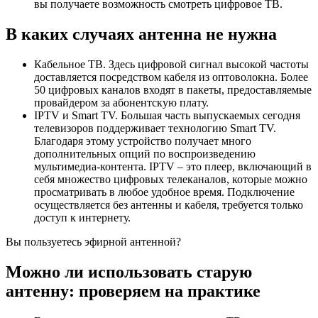
Выберите ручной поиск.
Для ручного поиска вы можете либо просматривать все
частоты поочередно, либо задавать их значения
посредством клавиш с цифрами на пульте.
Когда будете настраивать все доступные каналы,
проверьте качество сигнала на каждом из них. Для этого
включите телеканал и нажмите на пульте кнопку «Info».
Если показано, что сигнал плохой или средний, значит
принять его телеантенна не сможет. Необходимо
покупать новую.
Особенность цифрового сигнала заключается в том, что при
нем возможны лишь 2 варианта: телевизор показывает
качественное изображение либо не показывает вовсе. В
случае с аналоговым сигналом картинка, выводимая на экран
устройства, может сопровождаться помехами.
Какие антенны подходят для
цифрового ТВ
Принимать цифровой сигнал могут даже обыкновенные
комнатные или уличные телеантенны. Домашние
обеспечивают хорошее качество изображения там, где
расстояние до вышки не превышает 5–15 км.