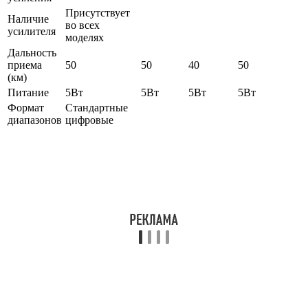
Присутствует
Наличие
во всех
усилителя
моделях
Дальность
приема
50
50
40
50
(км)
Питание
5Вт
5Вт
5Вт
5Вт
Формат
Стандартные
диапазонов
цифровые
Антенна для сложных условий приема
сигнала
Для удалённых от вышки мест является активный вид
приемника с радиусом действия 60 км и дальше. Внешний
вид таких моделей характеризуется общей длиной до 2
метров. Установка производится на крыше частного или
многоквартирного домов. В некоторых условиях доступности
частот используются модели с тремя стрелками вместо одной.
Польская антенна-решетка для