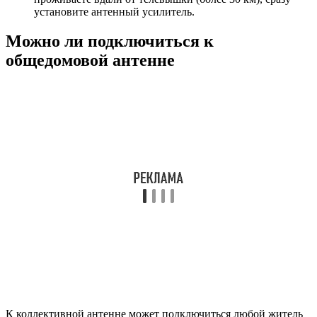
вами квитанциях.
Сотрудники управляющей компании не имеют права отказать
жильцам дома в подключении без достаточных на то
оснований.
Подойдет ли спутниковая антенна
А как же спутниковая антенна, спросите вы? Нельзя ли
ловить бесплатные эфирные каналы с помощью нее?
Мнение экспертаВиталий СадовниковСпециалист по
подключению и настройке цифрового
телевиденияПараболлическая тарелка получает сигнал со
спутника, находящегося на земной орбите и работающего в
частотном диапазоне порядка 12 гигагерц. Эфирная антенна
принимает сигнал от телевизионной вышки, расположенной
на земле, соответственно, частоты здесь в разы меньше.