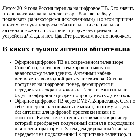
телевизоров поддерживает технологию Smart TV.
Благодаря этому устройство получает много
дополнительных опций по воспроизведению
мультимедиа-контента. IPTV – это плеер, включающий в
себя множество цифровых телеканалов, которые можно
просматривать в любое удобное время. Подключение
осуществляется без антенны и кабеля, требуется только
доступ к интернету.
Вы пользуетесь эфирной антенной?
Можно ли использовать старую
антенну: проверяем на практике
Если вы до этого смотрели аналоговое ТВ в
нормальном качестве, то возможно, что и с
приемом «цифры» проблем не возникнет и менять
антенну не потребуется.
Проверить ее вы можете по такому алгоритму
:
Включите телевизор.
Нажмите на телевизорном пульте кнопку «Menu».
Зайдите в раздел с поиском каналов.