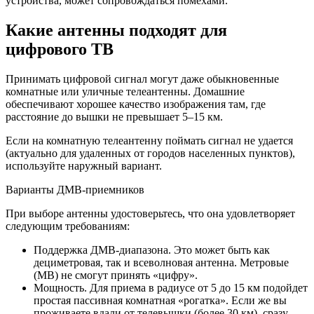
К коллективной антенне может подключиться любой житель
многоквартирного дома, если, конечно, она уже установлена.
В противном случае жильцы могут написать коллективное
заявление на монтаж телеантенны и подать его в
управляющую компанию.
Перед тем как подключать телевизор к общедомовой антенне,
уточните у сотрудников управляющей компании, принимает
ли она «цифру», то есть является ли она дециметровой. Плата
за использование будет ежемесячно отражаться в получаемых