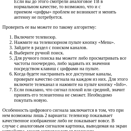
Если на комнатную телеантенну поймать сигнал не удается
(актуально для удаленных от городов населенных пунктов),
используйте наружный вариант.
Варианты ДМВ-приемников
При выборе антенны удостоверьтесь, что она удовлетворяет
следующим требованиям:
Поддержка ДМВ-диапазона.
Это может быть как
дециметровая, так и всеволновая антенна. Метровые
(МВ) не смогут принять «цифру».
Мощность.
Для приема в радиусе от 5 до 15 км подойдет
простая пассивная комнатная «рогатка». Если же вы
проживаете вдали от телевышки (более 30 км), сразу
установите антенный усилитель.
Можно ли подключиться к
общедомовой антенне