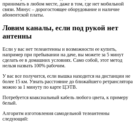
Отмерьте от конца провода 50 мм и уберите наружный
изоляционный слой.
Уберите изоляцию с основной жилы.
Плотно скрутите жилу.
Отмерьте от края с убранной изоляцией 220 мм и
вырежьте 20 мм пластиковой оболочки с
экранированной проволокой, не задевая защиту
основной жилы.
Отступите от края разреза 220 мм и сделайте прорез
шириной 10 мм (снимайте только наружный
изоляционный слой).
Возьмите край провода со скрученной жилой и плотно
соедините его с последним сделанным разрезом.
Должен образоваться круг.
Закрепите круг на жестком основании, например, из
дерева. Можете использовать обычную изоленту или
скотч.
Смотрите более подробную инструкцию по изготовлению