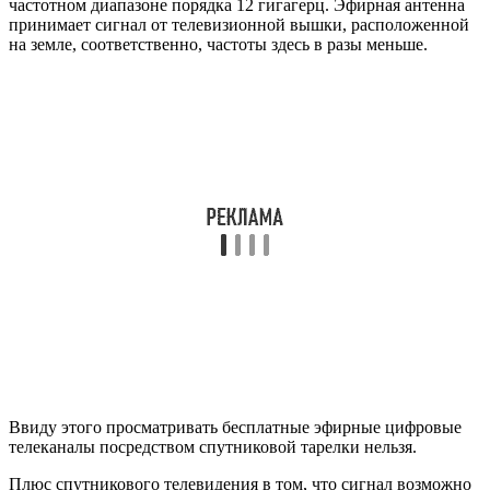
например при пребывании на даче, вы можете за 5 минут
сделать ее в домашних условиях. Само собой, этот метод
нельзя назвать 100% рабочим.
У вас все получится, если вышка находится на дистанции не
более 15 км. Узнать расстояние до ближайшего ретранслятора
можно за 1 минуту по карте ЦЭТВ.
Потребуется коаксиальный кабель любого цвета, к примеру
белый.
Алгоритм изготовления самодельной телеантенны
следующий
: