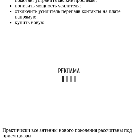
Эфирное цифровое ТВ на современном телевизоре.
Способ подключения всем хорошо знаком по
аналоговому телевидению. Антенный кабель
вставляется во входной разъем телевизора. Сигнал
поступает на цифровой тюнер, декодируется и
передается на экран и колонки. Если телеантенны не
будет, то эфирной «цифре» попросту неоткуда взяться.
Эфирное цифровое ТВ через DVB-T2-приставку.
Сам по
себе тюнер сигнал поймать не может, поэтому и здесь
без антенны для цифровой приставки никак не
обойтись. Кабель телеантенны вставляется в ресивер,
который преобразует полученный сигнал в подходящий
для телевизора формат. Затем декодированный сигнал
передается на подключенный к приставке телевизор, и
вы получаете возможность смотреть цифровое ТВ.
В каких случаях антенна не нужна
Кабельное ТВ.
Здесь цифровой сигнал высокой частоты
доставляется посредством кабеля из оптоволокна. Более
50 цифровых каналов входят в пакеты, предоставляемые
провайдером за абонентскую плату.
IPTV и Smart TV.
Большая часть выпускаемых сегодня