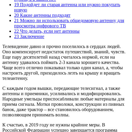
19 Подойдет ли старая антенна или нужно покупать
новую
20 Какие антенны подходят
21 Можно ли использовать общедомовую антенну для
просмотра цифрового ТВ
22 Что делать, если нет антенны
23 Заключение
Телевидение давно и прочно поселилось в сердцах людей.
Оно компенсирует недостаток путешествий, знаний, чувств.
Еще пару десятилетий назад считалось нормой, если на
антенну удавалось поймать 2-3 канала хорошего качества.
Чаще всего отлично показывал только один канал, а, чтобы
настроить другой, приходилось лезть на крышу и вращать
телеантенну.
С каждым годом вышки, передающие телесигнал, а также
антенны и приемники, усиливались и модифицировались.
Народные умельцы приспосабливали любые материалы для
приема сигнала. Мотки проволоки, конструкции из пивных
банок, даже трактор – все становилось оборудованием,
позволяющим принимать волны.
К счастью, в 2019 году не нужны крайние меры. В
Российской Федерации успешно завершается программа