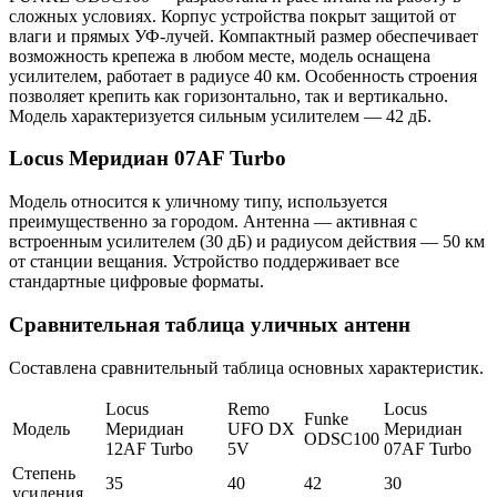
сложных условиях. Корпус устройства покрыт защитой от
влаги и прямых УФ-лучей. Компактный размер обеспечивает
возможность крепежа в любом месте, модель оснащена
усилителем, работает в радиусе 40 км. Особенность строения
позволяет крепить как горизонтально, так и вертикально.
Модель характеризуется сильным усилителем — 42 дБ.
Locus Меридиан 07AF Turbo
Модель относится к уличному типу, используется
преимущественно за городом. Антенна — активная с
встроенным усилителем (30 дБ) и радиусом действия — 50 км
от станции вещания. Устройство поддерживает все
стандартные цифровые форматы.
Сравнительная таблица уличных антенн
Составлена сравнительный таблица основных характеристик.
Locus
Remo
Locus
Funke
Модель
Меридиан
UFO DX
Меридиан
ODSC100
12AF Turbo
5V
07AF Turbo
Степень
35
40
42
30
усиления