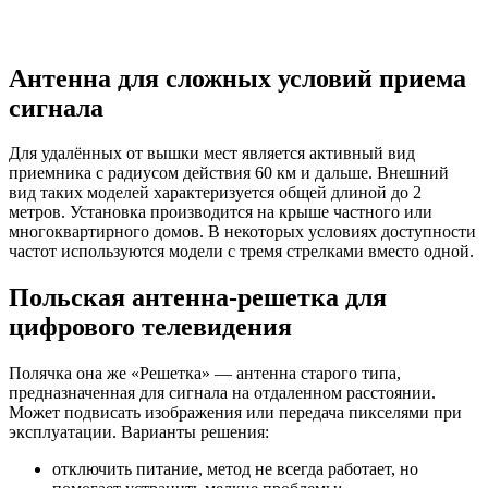
цифрового телевидения
Полячка она же «Решетка» — антенна старого типа,
предназначенная для сигнала на отдаленном расстоянии.
Может подвисать изображения или передача пикселями при
эксплуатации. Варианты решения:
отключить питание, метод не всегда работает, но
помогает устранить мелкие проблемы;
понизить мощность усилителя;
отключить усилитель перепаяв контакты на плате
напрямую;
купить новую.
Практически все антенны нового поколения рассчитаны под
прием цифры.
Летом 2019 года Россия перешла на цифровое ТВ. Это значит,
что аналоговые каналы телевизоры больше не будут
показывать (за некоторыми исключениями). По этой причине
многих волнуют вопросы: обязательна ли специальная
антенна и можно ли смотреть «цифру» без приемного
устройства? И да, и нет. Давайте разложим все по полочкам.
В каких случаях антенна обязательна