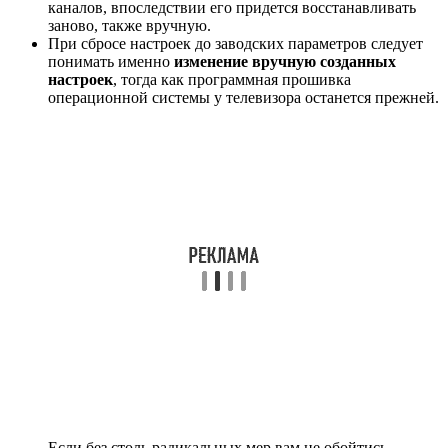
каналов, впоследствии его придется восстанавливать
заново, также вручную.
При сбросе настроек до заводских параметров следует
понимать именно
изменение вручную созданных
настроек
, тогда как программная прошивка
операционной системы у телевизора останется прежней.
Если без столь радикальных мер вам не обойтись,