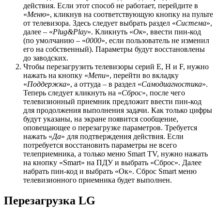
действия. Если этот способ не работает, перейдите в
«
Меню
», кликнув на соответствующую кнопку на пульте
от телевизора. Здесь следует выбрать раздел «
Система
»,
далее – «
Plug&Play
». Кликнуть «
Ок
», ввести пин-код
(по умолчанию – «
0000
», если пользователь не изменил
его на собственный). Параметры будут восстановлены
до заводских.
Чтобы перезагрузить телевизоры серий E, H и F, нужно
нажать на кнопку «
Menu
», перейти во вкладку
«
Поддержка
», а оттуда – в раздел «
Самодиагностика
».
Теперь следует кликнуть на «
Сброс
», после чего
телевизионный приемник предложит ввести пин-код
для продолжения выполнения задачи. Как только цифры
будут указаны, на экране появится сообщение,
оповещающее о перезагрузке параметров. Требуется
нажать «
Да
» для подтверждения действия. Если
потребуется восстановить параметры не всего
телеприемника, а только меню Smart TV, нужно нажать
на кнопку «Smart» на ПДУ и выбрать «Сброс». Далее
набрать пин-код и выбрать «Ок». Сброс Smart меню
телевизионного приемника будет выполнен.
Перезагрузка LG