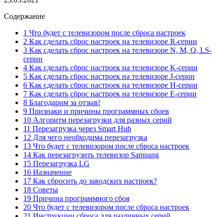
Содержание
1 Что будет с телевизором после сброса настроек
2 Как сделать сброс настроек на телевизоре R-серии
3 Как сделать сброс настроек на телевизоре N, M, Q, LS-
серии
4 Как сделать сброс настроек на телевизоре K-серии
5 Как сделать сброс настроек на телевизоре J-серии
6 Как сделать сброс настроек на телевизоре H-серии
7 Как сделать сброс настроек на телевизоре E-серии
8 Благодарим за отзыв!
9 Признаки и причины программных сбоев
10 Алгоритм перезагрузки для разных серий
11 Перезагрузка через Smart Hub
12 Для чего необходима перезагрузка
13 Что будет с телевизором после сброса настроек
14 Как перезагрузить телевизор Samsung
15 Перезагрузка LG
16 Назначение
17 Как сбросить до заводских настроек?
18 Советы
19 Причина программного сбоя
20 Что будет с телевизором после сброса настроек
21 Инструкции сброса для различных серий