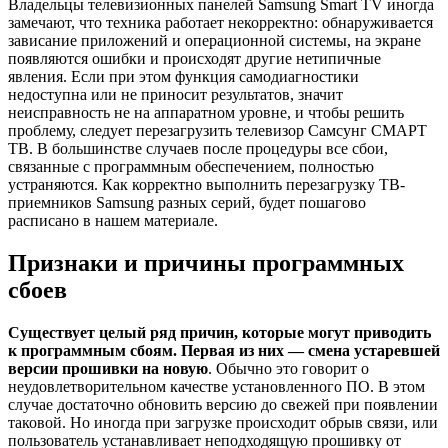
Владельцы телевизионных панелей Samsung Smart TV иногда
замечают, что техника работает некорректно: обнаруживается
зависание приложений и операционной системы, на экране
появляются ошибки и происходят другие нетипичные
явления. Если при этом функция самодиагностики
недоступна или не приносит результатов, значит
неисправность не на аппаратном уровне, и чтобы решить
проблему, следует перезагрузить телевизор Самсунг СМАРТ
ТВ. В большинстве случаев после процедуры все сбои,
связанные с программным обеспечением, полностью
устраняются. Как корректно выполнить перезагрузку ТВ-
приемников Samsung разных серий, будет пошагово
расписано в нашем материале.
Признаки и причины программных
сбоев
Существует целый ряд причин, которые могут приводить
к программным сбоям. Первая из них — смена устаревшей
версии прошивки на новую
. Обычно это говорит о
неудовлетворительном качестве установленного ПО. В этом
случае достаточно обновить версию до свежей при появлении
таковой. Но иногда при загрузке происходит обрыв связи, или
пользователь устанавливает неподходящую прошивку от