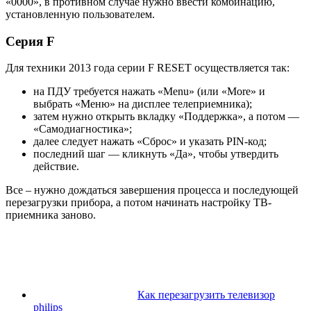
«0000», в противном случае нужно ввести комбинацию,
установленную пользователем.
Серия F
Для техники 2013 года серии F RESET осуществляется так:
на ПДУ требуется нажать «Menu» (или «More» и
выбрать «Меню» на дисплее телеприемника);
затем нужно открыть вкладку «Поддержка», а потом —
«Самодиагностика»;
далее следует нажать «Сброс» и указать PIN-код;
последний шаг — кликнуть «Да», чтобы утвердить
действие.
Все – нужно дождаться завершения процесса и последующей
перезагрузки прибора, а потом начинать настройку ТВ-
приемника заново.
Как перезагрузить телевизор
philips