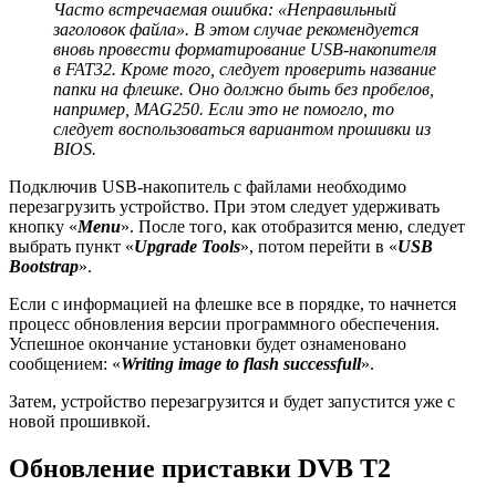
Часто встречаемая ошибка: «Неправильный
заголовок файла». В этом случае рекомендуется
вновь провести форматирование USB-накопителя
в FAT32. Кроме того, следует проверить название
папки на флешке. Оно должно быть без пробелов,
например, MAG250. Если это не помогло, то
следует воспользоваться вариантом прошивки из
BIOS.
Подключив USB-накопитель с файлами необходимо
перезагрузить устройство. При этом следует удерживать
кнопку «
Menu
». После того, как отобразится меню, следует
выбрать пункт «
Upgrade Tools
», потом перейти в «
USB
Bootstrap
».
Если с информацией на флешке все в порядке, то начнется
процесс обновления версии программного обеспечения.
Успешное окончание установки будет ознаменовано
сообщением: «
Writing image to flash successfull
».
Затем, устройство перезагрузится и будет запустится уже с
новой прошивкой.
Обновление приставки DVB T2