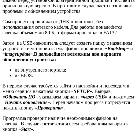
Важно перед установкой альтернативной прошивки поставить
оригинальную версию. В противном случае часто возникают
проблемы с обновлением устройства.
Сам процесс прошивки от ДНК происходит без
использования сетевого кабеля. Для работы понадобится
флешка объемом до 8 ГБ, отформатированная в FAT32.
Затем, на USB-накопитель следует создать папку с названием
устройства и установить туда файлы прошивки: «
Bootstrap
» и
«
imageupdate
».
В дальнейшем возможны два варианта
обновления устройства:
из внутреннего портала;
из BIOS.
В первом случае требуется зайти в настройки и переходим в
меню сервиса нажатием кнопки «
SETUP
». Выбрав
«
Обновить ПО
» указываем вариант «
через USB
» и нажимаем
«
Начать обновление
». Перед началом процесса потребуется
нажать кнопку «
Проверить
».
Программа проверит наличие необходимых файлов на
флешке. В случае соответствия всем требованиям загорится
кнопка «
Start
».