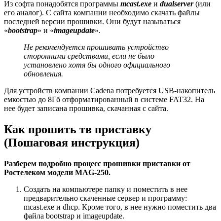
Из софта понадобятся программы
mcast.exe
и
dualserver
(или
его аналог). С сайта компании необходимо скачать файлы
последней версии прошивки. Они будут называться
«
bootstrap
» и «
imageupdate
».
Не рекомендуется прошивать устройство
сторонними средствами, если не было
установлено хотя бы одного официального
обновления.
Для устройств компании Cadena потребуется USB-накопитель
емкостью до 8Гб отформатированный в системе FAT32. На
нее будет записана прошивка, скачанная с сайта.
Как прошить тв приставку
(Пошаговая инструкция)
Разберем подробно процесс прошивки приставки от
Ростелеком модели MAG-250.
Создать на компьютере папку и поместить в нее
предварительно скаченные сервер и программу:
mcast.exe и dhcp. Кроме того, в нее нужно поместить два
файла bootstrap и imageupdate.