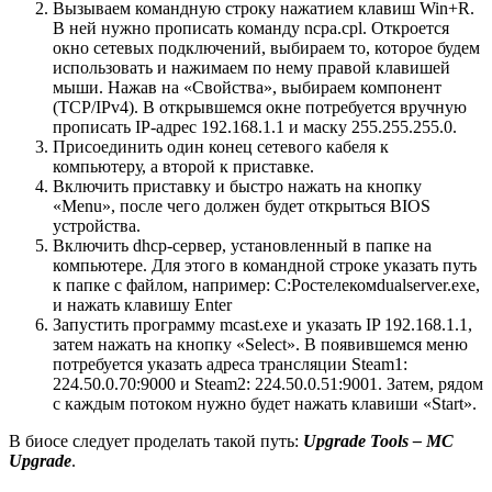
Вызываем командную строку нажатием клавиш Win+R.
В ней нужно прописать команду ncpa.cpl. Откроется
окно сетевых подключений, выбираем то, которое будем
использовать и нажимаем по нему правой клавишей
мыши. Нажав на «Свойства», выбираем компонент
(TCP/IPv4). В открывшемся окне потребуется вручную
прописать IP-адрес 192.168.1.1 и маску 255.255.255.0.
Присоединить один конец сетевого кабеля к
компьютеру, а второй к приставке.
Включить приставку и быстро нажать на кнопку
«Menu», после чего должен будет открыться BIOS
устройства.
Включить dhcp-сервер, установленный в папке на
компьютере. Для этого в командной строке указать путь
к папке с файлом, например: С:Ростелекомdualserver.exe,
и нажать клавишу Enter
Запустить программу mcast.exe и указать IP 192.168.1.1,
затем нажать на кнопку «Select». В появившемся меню
потребуется указать адреса трансляции Steam1:
224.50.0.70:9000 и Steam2: 224.50.0.51:9001. Затем, рядом
с каждым потоком нужно будет нажать клавиши «Start».
В биосе следует проделать такой путь:
Upgrade Tools – MC
Upgrade
.