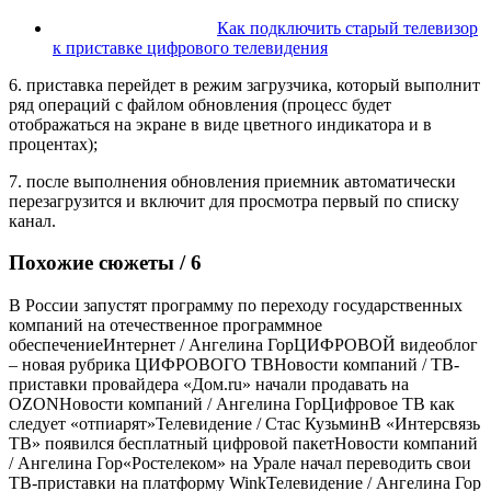
Как подключить старый телевизор
к приставке цифрового телевидения
6. приставка перейдет в режим загрузчика, который выполнит
ряд операций с файлом обновления (процесс будет
отображаться на экране в виде цветного индикатора и в
процентах);
7. после выполнения обновления приемник автоматически
перезагрузится и включит для просмотра первый по списку
канал.
Похожие сюжеты / 6
В России запустят программу по переходу государственных
компаний на отечественное программное
обеспечение
Интернет / Ангелина Гор
ЦИФРОВОЙ видеоблог
– новая рубрика ЦИФРОВОГО ТВ
Новости компаний /
ТВ-
приставки провайдера «Дом.ru» начали продавать на
OZON
Новости компаний / Ангелина Гор
Цифровое ТВ как
следует «отпиарят»
Телевидение / Стас Кузьмин
В «Интерсвязь
ТВ» появился бесплатный цифровой пакет
Новости компаний
/ Ангелина Гор
«Ростелеком» на Урале начал переводить свои
ТВ-приставки на платформу Wink
Телевидение / Ангелина Гор