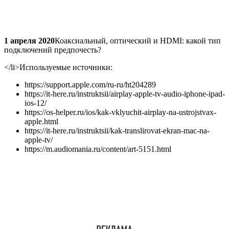
1 апреля 2020
Коаксиальный, оптический и HDMI: какой тип
подключений предпочесть?
</li>
Используемые источники:
https://support.apple.com/ru-ru/ht204289
https://it-here.ru/instruktsii/airplay-apple-tv-audio-iphone-ipad-
ios-12/
https://os-helper.ru/ios/kak-vklyuchit-airplay-na-ustrojstvax-
apple.html
https://it-here.ru/instruktsii/kak-translirovat-ekran-mac-na-
apple-tv/
https://m.audiomania.ru/content/art-5151.html