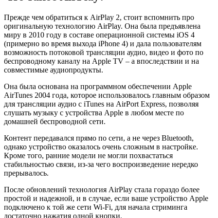
Прежде чем обратиться к AirPlay 2, стоит вспомнить про
оригинальную технологию AirPlay. Она была предъявлена
миру в 2010 году в составе операционной системы iOS 4
(примерно во время выхода iPhone 4) и дала пользователям
возможность потоковой трансляции аудио, видео и фото по
беспроводному каналу на Apple TV – а впоследствии и на
совместимые аудиопродукты.
Она была основана на программном обеспечении Apple
AirTunes 2004 года, которое использовалось главным образом
для трансляции аудио с iTunes на AirPort Express, позволяя
слушать музыку с устройства Apple в любом месте по
домашней беспроводной сети.
Контент передавался прямо по сети, а не через Bluetooth,
однако устройство оказалось очень сложным в настройке.
Кроме того, ранние модели не могли похвастаться
стабильностью связи, из-за чего воспроизведение нередко
прерывалось.
После обновлений технология AirPlay стала гораздо более
простой и надежной, и в случае, если ваше устройство Apple
подключено к той же сети Wi-Fi, для начала стриминга
достаточно нажатия одной кнопки.