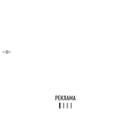
</li>