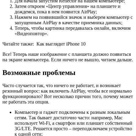
Для начала запустим Reflector на нашем компьютере;
Затем откроем «Центр управления» на планшете и
дождемся, пока в нем появится AirPlay;
Нажмем на появившийся значок и выберем компьютер с
запущенным AirPlay в качестве приемника данных;
Теперь, чтобы картинка передавалась онлайн, включим
«Видеоповтор».
Читайте также:
Как выглядит iPhone 10
Все! Теперь наше изображение с планшета должно появиться
на экране компьютера. Если ничего не вышло, читаем дальше.
Возможные проблемы
Часто случается так, что ничего не работает, и возникает
резонный вопрос: как включить AirPlay, чтобы все нормально
функционировало? Вот несколько причин того, почему может
не работать эта опция.
Компьютер и гаджет подключены к разным локальным
сетям. Так бывает достаточно часто: например, Mac
использует Wi-Fi, а смартфон или планшет собственный
3G/LTE. Решается просто – переподключаем устройство
к одной сети;