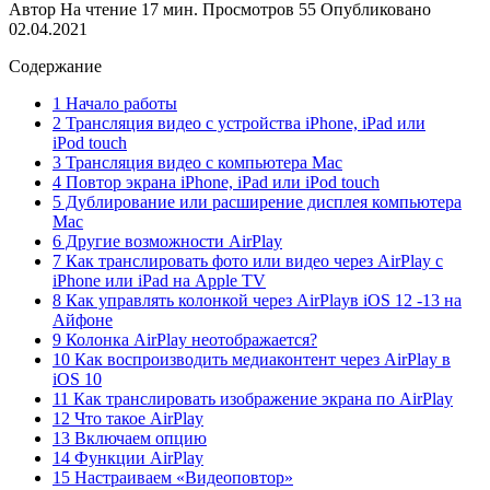
Автор
На чтение
17 мин.
Просмотров
55
Опубликовано
02.04.2021
Содержание
1 Начало работы
2 Трансляция видео с устройства iPhone, iPad или
iPod touch
3 Трансляция видео с компьютера Mac
4 Повтор экрана iPhone, iPad или iPod touch
5 Дублирование или расширение дисплея компьютера
Mac
6 Другие возможности AirPlay
7 Как транслировать фото или видео через AirPlay с
iPhone или iPad на Apple TV
8 Как управлять колонкой через AirPlayв iOS 12 -13 на
Айфоне
9 Колонка AirPlay неотображается?
10 Как воспроизводить медиаконтент через AirPlay в
iOS 10
11 Как транслировать изображение экрана по AirPlay
12 Что такое AirPlay
13 Включаем опцию
14 Функции AirPlay
15 Настраиваем «Видеоповтор»