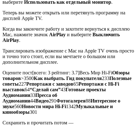
выберите
Использовать как отдельный монитор
.
Теперь вы можете открыть или перетянуть программу на
дисплей Apple TV.
Когда вы закончите работу и захотите вернуться к дисплею
Mac, нажмите значок
AirPlay
и выберите
Выключить
AirPlay
.
Транслировать изображение с Mac на Apple TV очень просто
и точно того стоит, если вы мечтаете о большом или
дополнительном дисплее.
Оцените пост
[всего:
3
рейтинг:
3.7
]
Весь Мир Hi-Fi
Обзоры
товаров
>3500
Как выбрать. Гид покупателя
233
Полезные
советы
227
Репортажи с заводов
65
Репортажи с Hi-Fi
выставок
64
“Сделай сам”
43
Готовые проекты
Аудиомании
33
Пресса об
Аудиомании
44
Видео
291
Фотогалерея
88
Интересное о
звуке
560
Новости мира Hi-Fi
1342
Музыкальные и
кинообзоры
301
Сохранить и прочитать потом —