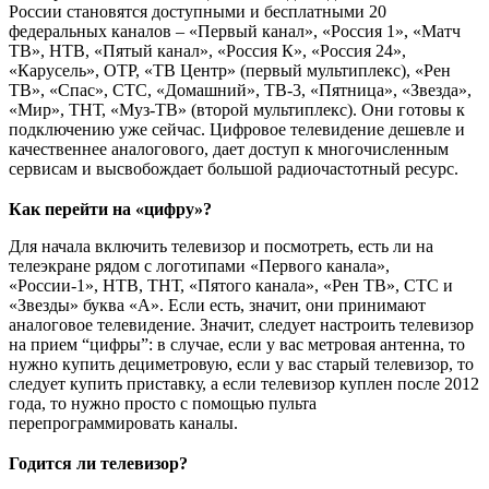
России становятся доступными и бесплатными 20
федеральных каналов – «Первый канал», «Россия 1», «Матч
ТВ», НТВ, «Пятый канал», «Россия К», «Россия 24»,
«Карусель», ОТР, «ТВ Центр» (первый мультиплекс), «Рен
ТВ», «Спас», СТС, «Домашний», ТВ-3, «Пятница», «Звезда»,
«Мир», ТНТ, «Муз-ТВ» (второй мультиплекс). Они готовы к
подключению уже сейчас. Цифровое телевидение дешевле и
качественнее аналогового, дает доступ к многочисленным
сервисам и высвобождает большой радиочастотный ресурс.
Как перейти на «цифру»?
Для начала включить телевизор и посмотреть, есть ли на
телеэкране рядом с логотипами «Первого канала»,
«России-1», НТВ, ТНТ, «Пятого канала», «Рен ТВ», СТС и
«Звезды» буква «А». Если есть, значит, они принимают
аналоговое телевидение. Значит, следует настроить телевизор
на прием “цифры”: в случае, если у вас метровая антенна, то
нужно купить дециметровую, если у вас старый телевизор, то
следует купить приставку, а если телевизор куплен после 2012
года, то нужно просто с помощью пульта
перепрограммировать каналы.
Годится ли телевизор?