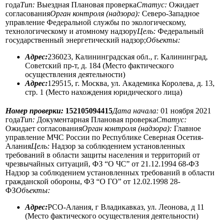
года
Тип:
Выездная Плановая проверка
Статус:
Ожидает
согласования
Орган контроля (надзора):
Северо-Западное
управление Федеральной службы по экологическому,
технологическому и атомному надзору
Цель:
Федеральный
государственный энергетический надзор;
Объекты:
Адрес:
236023, Калининградская обл., г. Калининград,
Советский пр-т, д. 184 (Место фактического
осуществления деятельности)
Адрес:
129515, г. Москва, ул. Академика Королева, д. 13,
стр. 1 (Место нахождения юридического лица)
Номер проверки:
152105094415
Дата начала:
01 ноября 2021
года
Тип:
Документарная Плановая проверка
Статус:
Ожидает согласования
Орган контроля (надзора):
Главное
управление МЧС России по Республике Северная Осетия-
Алания
Цель:
Надзор за соблюдением установленных
требований в области защиты населения и территорий от
чрезвычайных ситуаций, ФЗ “О ЧС” от 21.12.1994 68-ФЗ
Надзор за соблюдением установленных требований в области
гражданской обороны, ФЗ “О ГО” от 12.02.1998 28-
ФЗ
Объекты:
Адрес:
РСО-Алания, г Владикавказ, ул. Леонова, д 11
(Место фактического осуществления деятельности)