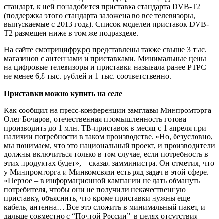
стандарт, к ней понадобится приставка стандарта DVB-T2
(поддержка этого стандарта заложена во все телевизоры,
выпускаемые с 2013 года). Список моделей приставок DVB-
T2 размещен ниже в том же подразделе.
На сайте смотрицифру.рф представлены также свыше 3 тыс.
магазинов с антеннами и приставками. Минимальные цены
на цифровые телевизоры и приставки называла ранее РТРС –
не менее 6,8 тыс. рублей и 1 тыс. соответственно.
Приставки можно купить на селе
Как сообщил на пресс-конференции замглавы Минпромторга
Олег Бочаров, отечественная промышленность готова
производить до 1 млн. ТВ-приставок в месяц с 1 апреля при
наличии потребности в таком производстве. «Но, безусловно,
мы понимаем, что это национальный проект, и производители
должны включиться только в том случае, если потребность в
этих продуктах будет», – сказал замминистра. Он отметил, что
у Минпромторга и Минкомсвязи есть ряд задач в этой сфере.
«Первое – в информационной кампании не дать обмануть
потребителя, чтобы они не получили некачественную
приставку, объяснить, что кроме приставки нужны еще
кабель, антенна… Все это сложить в минимальный пакет, и
дальше совместно с “Почтой России”, в целях отсутствия