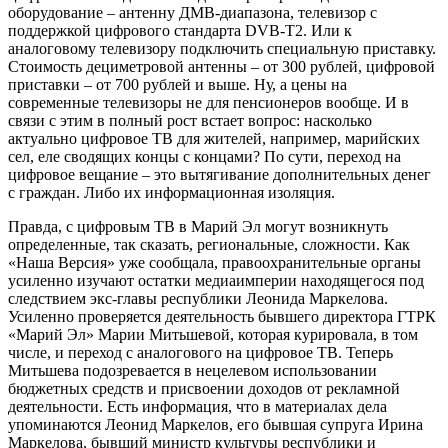
оборудование – антенну ДМВ-диапазона, телевизор с
поддержкой цифрового стандарта DVB-Т2. Или к
аналоговому телевизору подключить специальную приставку.
Стоимость дециметровой антенны – от 300 рублей, цифровой
приставки – от 700 рублей и выше. Ну, а цены на
современные телевизоры не для пенсионеров вообще. И в
связи с этим в полный рост встает вопрос: насколько
актуально цифровое ТВ для жителей, например, марийских
сел, еле сводящих концы с концами? По сути, переход на
цифровое вещание – это вытягивание дополнительных денег
с граждан. Либо их информационная изоляция.
Правда, с цифровым ТВ в Марий Эл могут возникнуть
определенные, так сказать, региональные, сложности. Как
«Наша Версия» уже сообщала, правоохранительные органы
усиленно изучают остатки медиаимперии находящегося под
следствием экс-главы республики Леонида Маркелова.
Усиленно проверяется деятельность бывшего директора ГТРК
«Марий Эл» Марии Митьшевой, которая курировала, в том
числе, и переход с аналогового на цифровое ТВ. Теперь
Митьшева подозревается в нецелевом использовании
бюджетных средств и присвоении доходов от рекламной
деятельности. Есть информация, что в материалах дела
упоминаются Леонид Маркелов, его бывшая супруга Ирина
Маркелова, бывший министр культуры республики и