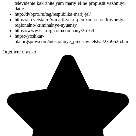
televidenie-kak-zhitelyam-mariy-el-ne-propustit-vazhnuyu-
datu/
http://dvbpro.ru/tag/respublika-marij-jel/
https://ch.versia.ru/v-marij-yel-u-perexoda-na-cifrovoe-tv-
regionalno-kriminalnye-nyuansy
https://www.list-org.com/company/26169
https://yoshkar-
ola.orgsprav.com/inostrannye_predstavitelstva/2359626.html
Оцените статью