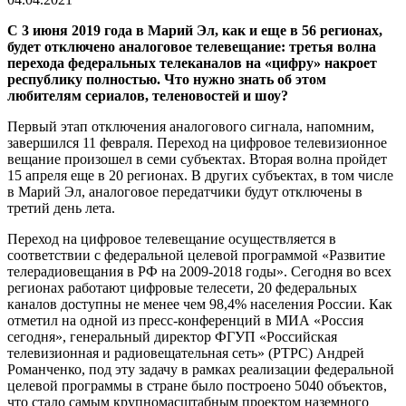
С 3 июня 2019 года в Марий Эл, как и еще в 56 регионах,
будет отключено аналоговое телевещание: третья волна
перехода федеральных телеканалов на «цифру» накроет
республику полностью. Что нужно знать об этом
любителям сериалов, теленовостей и шоу?
Первый этап отключения аналогового сигнала, напомним,
завершился 11 февраля. Переход на цифровое телевизионное
вещание произошел в семи субъектах. Вторая волна пройдет
15 апреля еще в 20 регионах. В других субъектах, в том числе
в Марий Эл, аналоговое передатчики будут отключены в
третий день лета.
Переход на цифровое телевещание осуществляется в
соответствии с федеральной целевой программой «Развитие
телерадиовещания в РФ на 2009-2018 годы». Сегодня во всех
регионах работают цифровые телесети, 20 федеральных
каналов доступны не менее чем 98,4% населения России. Как
отметил на одной из пресс-конференций в МИА «Россия
сегодня», генеральный директор ФГУП «Российская
телевизионная и радиовещательная сеть» (РТРС) Андрей
Романченко, под эту задачу в рамках реализации федеральной
целевой программы в стране было построено 5040 объектов,
что стало самым крупномасштабным проектом наземного