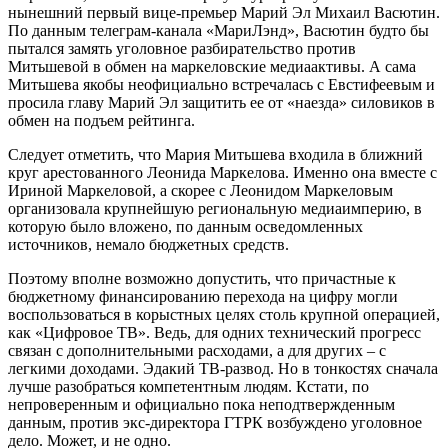
нынешний первый вице-премьер Марий Эл Михаил Васютин.
По данным телеграм-канала «МариЛэнд», Васютин будто бы
пытался замять уголовное разбирательство против
Митьшевой в обмен на маркеловские медиаактивы. А сама
Митьшева якобы неофициально встречалась с Евстифеевым и
просила главу Марий Эл защитить ее от «наезда» силовиков в
обмен на подъем рейтинга.
Следует отметить, что Мария Митьшева входила в ближний
круг арестованного Леонида Маркелова. Именно она вместе с
Ириной Маркеловой, а скорее с Леонидом Маркеловым
организовала крупнейшую региональную медиаимперию, в
которую было вложено, по данным осведомленных
источников, немало бюджетных средств.
Поэтому вполне возможно допустить, что причастные к
бюджетному финансированию перехода на цифру могли
воспользоваться в корыстных целях столь крупной операцией,
как «Цифровое ТВ». Ведь, для одних технический прогресс
связан с дополнительными расходами, а для других – с
легкими доходами. Эдакий ТВ-развод. Но в тонкостях сначала
лучше разобраться компетентным людям. Кстати, по
непроверенным и официально пока неподтвержденным
данным, против экс-директора ГТРК возбуждено уголовное
дело. Может, и не одно.