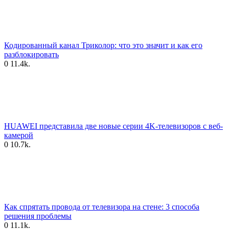
Кодированный канал Триколор: что это значит и как его
разблокировать
0
11.4k.
HUAWEI представила две новые серии 4K-телевизоров с веб-
камерой
0
10.7k.
Как спрятать провода от телевизора на стене: 3 способа
решения проблемы
0
11.1k.