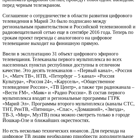
перед черным телеэкраном.
Соглашение о сотрудничестве в области развития цифрового
телевидения в Марий Эл было подписано между
региональным правительством и Российской телевизионной и
радиовещательной сетью еще в сентябре 2016 года. Теперь по
срокам проект перехода с аналогового на цифровое
телевещание выходит на финишную прямую.
Ввели в эксплуатацию 31 объект цифрового эфирного
телевещания. Телеканалы первого мультиплекса во всех
населенных пунктах республики доступны в отличном
качестве. Это десять телеканалов – «Первый канал», «Россия
1», «Матч ТВ», НТВ, «Петербург – 5 канал» «Россия
Культура», «Россия 24», «Карусель», «Общественное
телевидение России», «ТВ Центр», а также три радиоканала –
«Вести FМ», «Маяк» и «Радио России». В состав первого
мультиплекса входят и региональные программы ГТРК
«Марий Эл». Программы второго мультиплекса (каналы СТС,
ТНТ, РенТВ, «Пятница», «Спас», «Домашний», «Звезда»,
ТВ-3, «Мир», МузТВ) пока можно смотреть только в городе
Йошкар-Оле и ближайших окрестностях.
Но есть несколько технических нюансов. Для перехода на
цифровое ТВ людям необходимо приобрести дополнительное