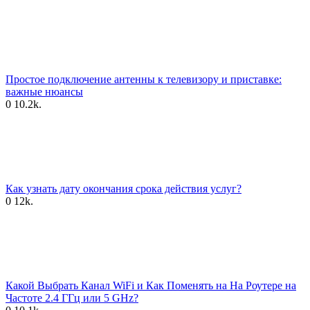
Простое подключение антенны к телевизору и приставке:
важные нюансы
0
10.2k.
Как узнать дату окончания срока действия услуг?
0
12k.
Какой Выбрать Канал WiFi и Как Поменять на На Роутере на
Частоте 2.4 ГГц или 5 GHz?