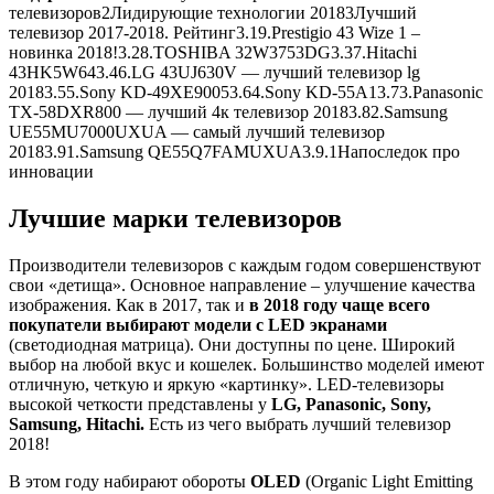
телевизоров
2
Лидирующие технологии 2018
3
Лучший
телевизор 2017-2018. Рейтинг
3.1
9.Prestigio 43 Wize 1 –
новинка 2018!
3.2
8.TOSHIBA 32W3753DG
3.3
7.Hitachi
43HK5W64
3.4
6.LG 43UJ630V — лучший телевизор lg
2018
3.5
5.Sony KD-49XE9005
3.6
4.Sony KD-55A1
3.7
3.Panasonic
TX-58DXR800 — лучший 4к телевизор 2018
3.8
2.Samsung
UE55MU7000UXUA — самый лучший телевизор
2018
3.9
1.Samsung QE55Q7FAMUXUA
3.9.1
Напоследок про
инновации
Лучшие марки телевизоров
Производители телевизоров с каждым годом совершенствуют
свои «детища». Основное направление – улучшение качества
изображения. Как в 2017, так и
в 2018 году чаще всего
покупатели выбирают модели с LED экранами
(светодиодная матрица). Они доступны по цене. Широкий
выбор на любой вкус и кошелек. Большинство моделей имеют
отличную, четкую и яркую «картинку». LED-телевизоры
высокой четкости представлены у
LG, Panasonic, Sony,
Samsung, Hitachi.
Есть из чего выбрать лучший телевизор
2018!
В этом году набирают обороты
OLED
(Organic Light Emitting