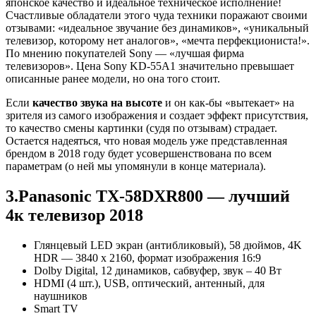
японское качество и идеальное техническое исполнение!
Счастливые обладатели этого чуда техники поражают своими
отзывами: «идеальное звучание без динамиков», «уникальный
телевизор, которому нет аналогов», «мечта перфекциониста!».
По мнению покупателей Sony — «лучшая фирма
телевизоров». Цена Sony KD-55A1 значительно превышает
описанные ранее модели, но она того стоит.
Если
качество звука на высоте
и он как-бы «вытекает» на
зрителя из самого изображения и создает эффект присутствия,
то качество смены картинки (судя по отзывам) страдает.
Остается надеяться, что новая модель уже представленная
брендом в 2018 году будет усовершенствована по всем
параметрам (о ней мы упомянули в конце материала).
3.Panasonic TX-58DXR800 — лучший
4к телевизор 2018
Глянцевый LED экран (антибликовый), 58 дюймов, 4K
HDR — 3840 x 2160, формат изображения 16:9
Dolby Digital, 12 динамиков, сабвуфер, звук – 40 Вт
HDMI (4 шт.), USB, оптический, антенный, для
наушников
Smart TV