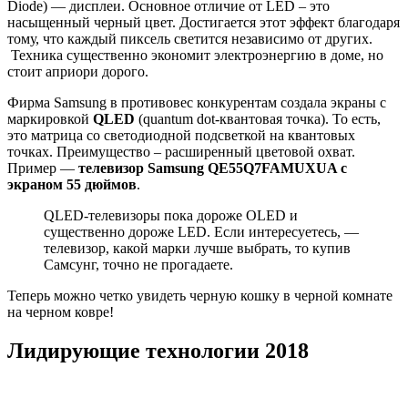
Diode) — дисплеи. Основное отличие от LED – это
насыщенный черный цвет. Достигается этот эффект благодаря
тому, что каждый пиксель светится независимо от других.
Техника существенно экономит электроэнергию в доме, но
стоит априори дорого.
Фирма Samsung в противовес конкурентам создала экраны с
маркировкой
QLED
(quantum dot-квантовая точка). То есть,
это матрица со светодиодной подсветкой на квантовых
точках. Преимущество – расширенный цветовой охват.
Пример —
телевизор Samsung QE55Q7FAMUXUA с
экраном 55 дюймов
.
QLED-телевизоры пока дороже OLED и
существенно дороже LED. Если интересуетесь, —
телевизор, какой марки лучше выбрать, то купив
Самсунг, точно не прогадаете.
Теперь можно четко увидеть черную кошку в черной комнате
на черном ковре!
Лидирующие технологии 2018