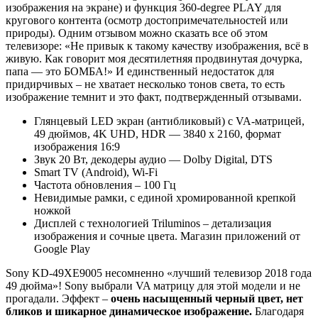
изображения на экране) и функция 360-degree PLAY для
кругового контента (осмотр достопримечательностей или
природы). Одним отзывом можно сказать все об этом
телевизоре: «Не привык к такому качеству изображения, всё в
живую. Как говорит моя десятилетняя продвинутая дочурка,
папа — это БОМБА!» И единственный недостаток для
придирчивых – не хватает несколько тонов света, то есть
изображение темнит и это факт, подтвержденный отзывами.
Глянцевый LED экран (антибликовый) с VA-матрицей,
49 дюймов, 4K UHD, HDR — 3840 x 2160, формат
изображения 16:9
Звук 20 Вт, декодеры аудио — Dolby Digital, DTS
Smart TV (Android), Wi-Fi
Частота обновления – 100 Гц
Невидимые рамки, с единой хромированной крепкой
ножкой
Дисплей с технологией Triluminos – детализация
изображения и сочные цвета. Магазин приложений от
Google Play
Sony KD-49XE9005 несомненно «лучший телевизор 2018 года
49 дюйма»! Sony выбрали VA матрицу для этой модели и не
прогадали. Эффект –
очень насыщенный черный цвет, нет
бликов и шикарное динамическое изображение.
Благодаря