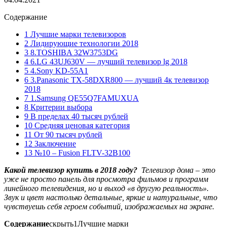
Содержание
1 Лучшие марки телевизоров
2 Лидирующие технологии 2018
3 8.TOSHIBA 32W3753DG
4 6.LG 43UJ630V — лучший телевизор lg 2018
5 4.Sony KD-55A1
6 3.Panasonic TX-58DXR800 — лучший 4к телевизор
2018
7 1.Samsung QE55Q7FAMUXUA
8 Критерии выбора
9 В пределах 40 тысяч рублей
10 Средняя ценовая категория
11 От 90 тысяч рублей
12 Заключение
13 №10 – Fusion FLTV-32B100
Какой телевизор купить в 2018 году?
Телевизор дома – это
уже не просто панель для просмотра фильмов и программ
линейного телевидения, но и выход «в другую реальность».
Звук и цвет настолько детальные, яркие и натуральные, что
чувствуешь себя героем событий, изображаемых на экране.
Содержание
скрыть
1
Лучшие марки