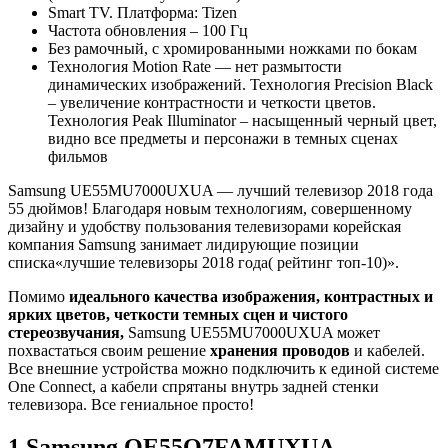
Smart TV. Платформа: Tizen
Частота обновления – 100 Гц
Без рамочный, с хромированными ножками по бокам
Технология Motion Rate — нет размытости
динамических изображений. Технология Precision Black
– увеличение контрастности и четкости цветов.
Технология Peak Illuminator – насыщенный черный цвет,
видно все предметы и персонажи в темных сценах
фильмов
Samsung UE55MU7000UXUA — лучший телевизор 2018 года
55 дюймов! Благодаря новым технологиям, совершенному
дизайну и удобству пользования телевизорами корейская
компания Samsung занимает лидирующие позиции
списка«лучшие телевизоры 2018 года( рейтинг топ-10)».
Помимо
идеального качества изображения, контрастных и
ярких цветов, четкости темных сцен и чистого
стереозвучания,
Samsung UE55MU7000UXUA может
похвастаться своим решение
хранения проводов
и кабелей.
Все внешние устройства можно подключить к единой системе
One Connect, а кабели спрятаны внутрь задней стенки
телевизора. Все гениальное просто!
1.Samsung QE55Q7FAMUXUA