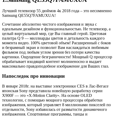
Лучший телевизор 55 дюймов 4к 2018 года – это несомненно
Samsung QE55Q7FAMUXUA!
Сочетание абсолютно чистого изображения и звука с
идеальным дизайном и функциональностью. Не телевизор, а
целый виртуальный мир, где Вы главный герой. Цветовая
палитра Q 9 — миллиарды цветов и детальность каждого
момента видео. 100% цветовой объем! Расширенный с боков
и безрамный экран и позволит Вам наслаждаться любимым
фильмом под любым углом зрения без потери качества
картинки. Ощущение безграничности! Мощный Q процессор
обрабатывает входящий контент молниеносно и выдает
максимально правдоподобное изображение для Ваших глаз.
Напоследок про инновации
В январе 2018г. на выставке электроники CES в Лас-Вегасе
японская Sony представила новейшую разработку серии
X900F — это «X-Motion Clarity». На основе OLED
технологии, с помощью мощного процессора обработки
изображения, который управляет 8 миллионами пикселей по
отдельности, Sony избавилась от размытости динамичного
изображения. Спортивные программы, танцы и