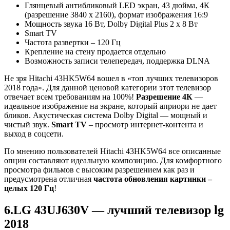
Глянцевый антибликовый LED экран, 43 дюйма, 4К
(разрешение 3840 x 2160), формат изображения 16:9
Мощность звука 16 Вт, Dolby Digital Plus 2 x 8 Вт
Smart TV
Частота развертки – 120 Гц
Крепление на стену продается отдельно
Возможность записи телепередач, поддержка DLNA
Не зря Hitachi 43HK5W64 вошел в «топ лучших телевизоров
2018 года». Для данной ценовой категории этот телевизор
отвечает всем требованиям на 100%!
Разрешение 4К
—
идеальное изображение на экране, который априори не дает
бликов. Акустическая система Dolby Digital — мощный и
чистый звук.
Smart TV
– просмотр интернет-контента и
выход в соцсети.
По мнению пользователей Hitachi 43HK5W64 все описанные
опции составляют идеальную композицию. Для комфортного
просмотра фильмов с высоким разрешением как раз и
предусмотрена отличная
частота обновления картинки –
целых 120 Гц
!
6.LG 43UJ630V — лучший телевизор lg
2018