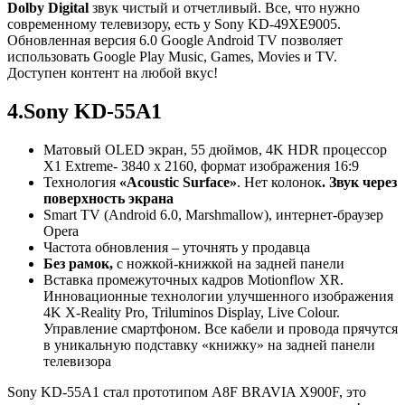
Dolby Digital
звук чистый и отчетливый. Все, что нужно
современному телевизору, есть у Sony KD-49XE9005.
Обновленная версия 6.0 Google Android TV позволяет
использовать Google Play Music, Games, Movies и TV.
Доступен контент на любой вкус!
4.Sony KD-55A1
Матовый OLED экран, 55 дюймов, 4K HDR процессор
X1 Extreme- 3840 x 2160, формат изображения 16:9
Технология
«Acoustic Surface»
. Нет колонок
. Звук через
поверхность экрана
Smart TV (Android 6.0, Marshmallow), интернет-браузер
Opera
Частота обновления – уточнять у продавца
Без рамок,
с ножкой-книжкой на задней панели
Вставка промежуточных кадров Motionflow XR.
Инновационные технологии улучшенного изображения
4K X-Reality Pro, Triluminos Display, Live Colour.
Управление смартфоном. Все кабели и провода прячутся
в уникальную подставку «книжку» на задней панели
телевизора
Sony KD-55A1 стал прототипом A8F BRAVIA X900F, это