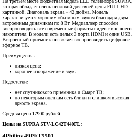
На третьем месте бюджетная модель LED телевизора SUPRA,
которая обладает очень неплохой для своей цены FULL HD
картинкой. Диагональ экрана – 42 дюйма. Модель
характеризуется хорошим объемным звуком благодаря двум
встроенным динамикам по 8 Вт. Медиаплеер способен
воспроизводить все современные форматы видео с внешнего
накопителя. В модели есть целых 3 порта HDMI и один USB.
Встроенный приемник позволяет воспроизводить цифровое
эфирное ТВ.
Преимущества:
низкая цена;
хорошее изображение и звук.
Недостатки:
нет спутникового приемника и Смарт ТВ;
по некоторым оценкам есть блики и слишком высокая
яркость экрана.
Средняя цена 17900 рублей.
Цены на
SUPRA STV-LC42T440FL
:
4
Philips 49PFT5501