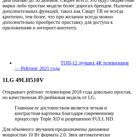
диагональю до 50 дюймов. Скорее всего, это будут бюджетные
марки либо простые модели более дорогих брендов. Наличие
дополнительных функций, таких как Смарт ТВ не всегда
критично, тем более, что при желании всегда можно
дополнительно приобрести приставку для доступа к
приложениям и интернет-контенту.
ТОП-12 лучших 4К телевизоров
— Рейтинг 2021 года
1
LG 49LH510V
Открывает рейтинг телевизоров 2018 года довольно простая,
но качественная 49-дюймовая модель от LG.
Главным ее достоинством является четкая и
контрастная картинка благодаря современному
процессору Triple XD и разрешению FULL HD.
Для объемного звучания предназначены динамики
мощностью 10 Вт формата 2.0. Звук автоматически