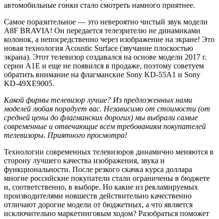
автомобильные гонки стало смотреть намного приятнее.
Самое поразительное — это невероятно чистый звук модели
A8F BRAVIA! Он передается телезрителю не динамиками
колонок, а непосредственно через изображение на экране! Это
новая технология Acoustic Surface (звучание плоскостью
экрана). Этот телевизор создавался на основе модели 2017 г.
серии A1E и еще не появился в продаже, поэтому советуем
обратить внимание на флагманские Sony KD-55A1 и Sony
KD-49XE9005.
Какой фирмы телевизор лучше? Из предложенных нами
моделей любая порадует вас. Независимо от стоимости (от
средней цены до флагманских дорогих) мы выбрали самые
современные и отвечающие всем требованиям покупателей
телевизоры. Приятного просмотра!
Технологии современных телевизоров динамично меняются в
сторону лучшего качества изображения, звука и
функциональности. После резкого скачка курса доллара
многие российские покупатели стали ограничены в бюджете
и, соответственно, в выборе. Но какие из рекламируемых
производителями новшеств действительно качественно
отличают дорогие модели от бюджетных, а что является
исключительно маркетинговым ходом? Разобраться поможет