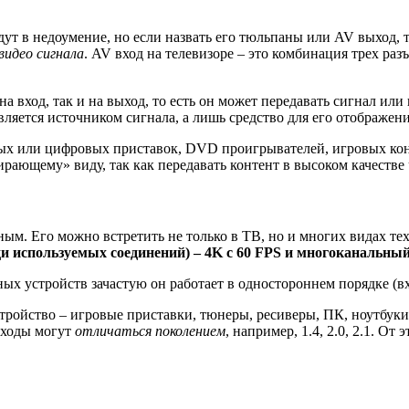
т в недоумение, но если назвать его тюльпаны или AV выход, т
видео сигнала
. AV вход на телевизоре – это комбинация трех раз
а вход, так и на выход, то есть он может передавать сигнал или
вляется источником сигнала, а лишь средство для его отображени
х или цифровых приставок, DVD проигрывателей, игровых консо
ирающему» виду, так как передавать контент в высоком качестве ч
ым. Его можно встретить не только в ТВ, но и многих видах те
и используемых соединений) – 4K с 60
FPS
и многоканальный з
ых устройств зачастую он работает в одностороннем порядке (вх
ройство – игровые приставки, тюнеры, ресиверы, ПК, ноутбуки
ыходы могут
отличаться поколением
, например, 1.4, 2.0, 2.1. О