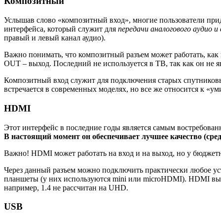
Композитный
Услышав слово «композитный вход», многие пользователи приду
интерфейса, который служит для
передачи аналогового аудио и 
правый и левый канал аудио).
Важно понимать, что композитный разъем может работать, как н
OUT – выход. Последний не используется в ТВ, так как он не я
Композитный вход служит для подключения старых спутниковы
встречается в современных моделях, но все же относится к «ум
HDMI
Этот интерфейс в последние годы является самым востребованн
В настоящий момент он обеспечивает лучшее качество (сред
Важно! HDMI может работать на вход и на выход, но у бюджетн
Через данный разъем можно подключить практически любое уст
планшеты (у них используются mini или microHDMI). HDMI в
например, 1.4 не рассчитан на UHD.
USB