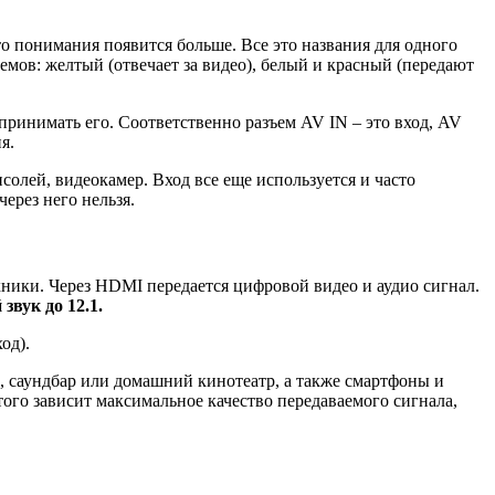
о понимания появится больше. Все это названия для одного
ъемов: желтый (отвечает за видео), белый и красный (передают
 принимать его. Соответственно разъем AV IN – это вход, AV
я.
лей, видеокамер. Вход все еще используется и часто
ерез него нельзя.
хники. Через HDMI передается цифровой видео и аудио сигнал.
вук до 12.1.
од).
, саундбар или домашний кинотеатр, а также смартфоны и
т этого зависит максимальное качество передаваемого сигнала,