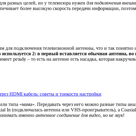
для разных целей, но у телевизора нужен
для подключения внешн
еспечивает более высокую скорость передачи информации, поэтом
им для подключения телевизионной антенны, что и так понятно 
ов используется 2: в первый вставляется обычная антенна, 
имеет резьбу – то есть на антенне есть насадка, которая накручи
ерез HDMI кабель: советы и тонкости настройки
 или типа «мама». Передавать через него можно разные типы ана
axial In (подключалась антенна или VHS-проигрыватель), а Coaxi
понимать именно
антенное соединение для видео, но не звук
!