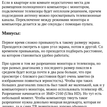
Если в квартире или комнате недостаточно места для
размещения полноценного компьютера с монитором,
подключение телевизора будет неплохим решением, причем
подсоединив антенну можно просматривать телевизионные
каналы. Переключение между режимами монитора и
компьютера делается за две секунды с помощью пульта.
Минусы:
Первое время сложно привыкнуть к такому размеру экрана.
Приходится смотреть в один угол экрана, потом в другой. Со
временем привыкаешь, но приходится подбирать расстояние,
на котором становиться удобно работать;
При одном и том же разрешении монитора и телевизора, но
при разных диагоналях у последнего размер пикселя в
среднем будет всегда почти в два раза больше, что при
просмотре с близкого расстояния будет очень заметно (в
изображении появиться зернистость). Чтобы при таких
больших диагоналях пиксель был такой же маленький, как и у
компьютерного монитора, можно использовать телевизор 4K.
Разрешение начинается от 3840×2160 (Ultra HD). Но тут есть
небольшой момент. Чтобы компьютеру тянуть такое
разрешение нужна довольно мощная видеокарта, которая не
дешева, да и сами ТВ значительно дороже обычных.