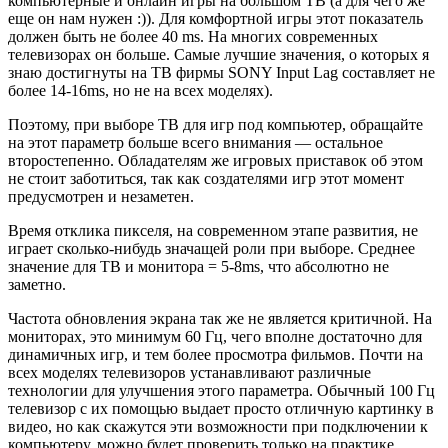
компьютерные и онлайн игры на большом ТВ (а для чего же
еще он нам нужен :)). Для комфортной игры этот показатель
должен быть не более 40 ms. На многих современных
телевизорах он больше. Самые лучшие значения, о которых я
знаю достигнуты на ТВ фирмы SONY Input Lag составляет не
более 14-16ms, но не на всех моделях).
Поэтому, при выборе ТВ для игр под компьютер, обращайте
на этот параметр больше всего внимания — остальное
второстепенно. Обладателям же игровых приставок об этом
не стоит заботиться, так как создателями игр этот момент
предусмотрен и незаметен.
Время отклика пикселя, на современном этапе развития, не
играет сколько-нибудь значащей роли при выборе. Среднее
значение для ТВ и монитора = 5-8ms, что абсолютно не
заметно.
Частота обновления экрана так же не является критичной. На
мониторах, это минимум 60 Гц, чего вполне достаточно для
динамичных игр, и тем более просмотра фильмов. Почти на
всех моделях телевизоров устанавливают различные
технологии для улучшения этого параметра. Обычный 100 Гц
телевизор с их помощью выдает просто отличную картинку в
видео, но как скажутся эти возможности при подключении к
компьютеру, можно будет проверить только на практике.