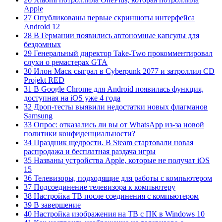
Apple
27 Опубликованы первые скриншоты интерфейса
Android 12
28 В Германии появились автономные капсулы для
бездомных
29 Генеральный директор Take-Two прокомментировал
слухи о ремастерах GTA
30 Илон Маск сыграл в Cyberpunk 2077 и затроллил CD
Projekt RED
31 В Google Chrome для Android появилась функция,
доступная на iOS уже 4 года
32 Дроп-тесты выявили недостатки новых флагманов
Samsung
33 Опрос: отказались ли вы от WhatsApp из-за новой
политики конфиденциальности?
34 Праздник щедрости. В Steam стартовали новая
распродажа и бесплатная раздача игры
35 Названы устройства Apple, которые не получат iOS
15
36 Телевизоры, подходящие для работы с компьютером
37 Подсоединение телевизора к компьютеру
38 Настройка ТВ после соединения с компьютером
39 В завершение
40 Настройка изображения на ТВ с ПК в Windows 10