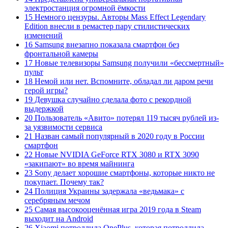
электростанция огромной ёмкости
15 Немного цензуры. Авторы Mass Effect Legendary
Edition внесли в ремастер пару стилистических
изменений
16 Samsung внезапно показала смартфон без
фронтальной камеры
17 Новые телевизоры Samsung получили «бессмертный»
пульт
18 Немой или нет. Вспомните, обладал ли даром речи
герой игры?
19 Девушка случайно сделала фото с рекордной
выдержкой
20 Пользователь «Авито» потерял 119 тысяч рублей из-
за уязвимости сервиса
21 Назван самый популярный в 2020 году в России
смартфон
22 Новые NVIDIA GeForce RTX 3080 и RTX 3090
«закипают» во время майнинга
23 Sony делает хорошие смартфоны, которые никто не
покупает. Почему так?
24 Полиция Украины задержала «ведьмака» с
серебряным мечом
25 Самая высокооценённая игра 2019 года в Steam
выходит на Android
26 Xiaomi потроллила OnePlus, которая потроллила