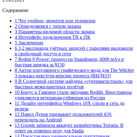
Содержание
1 Что удобнее, монитор или телевизор
2 Определяемся с типом экрана
3 Параметры видимой области экрана
4 Интерфейс подключения ТВ к ПК
5 Заключение
6 3,2 миллиарда учётных записей с паролями выложили
в свободный доступ в сети
7 Redmi 9 Power: процессор Snapdragon, 6000 мАч и
быстрая зарядка за $150
8 Автор популярного графического мода для The Witcher
3 показал некстген-версию проекта [ВИДЕО]
9 В Солнечной системе найдена «супермагистраль» для
быстрых межпланетных полётов
10 Бонус и Гамовер стали звёздами Reddit. Иностранцы
удивляются ветеранам-геймерам из России
11 Дизайн интерфейса Windows 10X слили в сеть до
релиза
12 Павел Дуров призывает пользователей iOS
переходить на Android
13 Google забанила аккаунт разработчика Terraria. В
ответ он отменил игру для Stadia
14 Представлена универсальная портативная