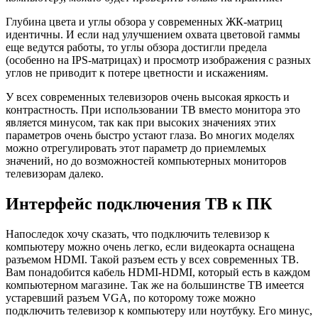
Глубина цвета и углы обзора у современных ЖК-матриц
идентичны. И если над улучшением охвата цветовой гаммы
еще ведутся работы, то углы обзора достигли предела
(особенно на IPS-матрицах) и просмотр изображения с разных
углов не приводит к потере цветности и искажениям.
У всех современных телевизоров очень высокая яркость и
контрастность. При использовании ТВ вместо монитора это
является минусом, так как при высоких значениях этих
параметров очень быстро устают глаза. Во многих моделях
можно отрегулировать этот параметр до приемлемых
значений, но до возможностей компьютерных мониторов
телевизорам далеко.
Интерфейс подключения ТВ к ПК
Напоследок хочу сказать, что подключить телевизор к
компьютеру можно очень легко, если видеокарта оснащена
разъемом HDMI. Такой разъем есть у всех современных ТВ.
Вам понадобится кабель HDMI-HDMI, который есть в каждом
компьютерном магазине. Так же на большинстве ТВ имеется
устаревший разъем VGA, по которому тоже можно
подключить телевизор к компьютеру или ноутбуку. Его минус,