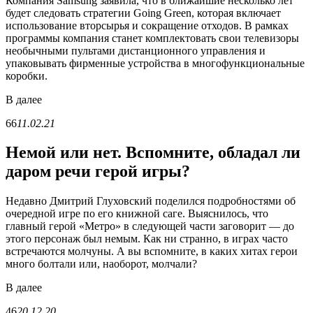
Компания Samsung заявила, что в ближайшие несколько лет
будет следовать стратегии Going Green, которая включает
использование вторсырья и сокращение отходов. В рамках
программы компания станет комплектовать свои телевизоры
необычными пультами дистанционного управления и
упаковывать фирменные устройства в многофункциональные
коробки.
В
далее
66
11.02.21
Немой или нет. Вспомните, обладал ли
даром речи герой игры?
Недавно Дмитрий Глуховский поделился подробностями об
очередной игре по его книжной саге. Выяснилось, что
главный герой «Метро» в следующей части заговорит — до
этого персонаж был немым. Как ни странно, в играх часто
встречаются молчуны. А вы вспомните, в каких хитах герои
много болтали или, наоборот, молчали?
В
далее
46
20.12.20