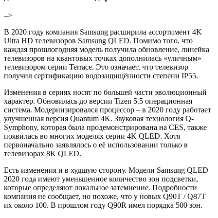
–>
В 2020 году компания Samsung расширила ассортимент 4K
Ultra HD телевизоров Samsung QLED. Помимо того, что
каждая прошлогодняя модель получила обновление, линейка
телевизоров на квантовых точках дополнилась «уличным»
телевизором серии Terrace. Это означает, что телевизор
получил сертификацию водозащищённости степени IP55.
Изменения в сериях носят по большей части эволюционный
характер. Обновилась до версии Tizen 5.5 операционная
система. Модернизировался процессор – в 2020 году работает
улучшенная версия Quantum 4K. Звуковая технология Q-
Symphony, которая была продемонстрирована на CES, также
появилась во многих моделях серии 4K QLED. Хотя
первоначально заявлялось о её использовании только в
телевизорах 8K QLED.
Есть изменения и в худшую сторону. Модели Samsung QLED
2020 года имеют уменьшенное количество зон подсветки,
которые определяют локальное затемнение. Подробности
компания не сообщает, но похоже, что у новых Q90T / Q87T
их около 100. В прошлом году Q90R имел порядка 500 зон.