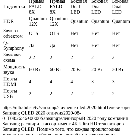
Прямая
Прямая
Боковая
Боковая
Боковая
Подсветка
FALD
FALD
Dual
Dual
Dual
8Х
8Х
LED
LED
LED
Quantum
Quantum
HDR
Quantum
Quantum
Quantum
12X
12X
Звук за
OTS
OTS
Нет
Нет
Нет
объектом
Q-
Да
Да
Нет
Нет
Нет
Symphony
Звуковая
2.2
2
2
2
2
схема
Мощность
60 Вт
60 Вт
20 Вт
20 Вт
20 Вт
звука
Порты
4
4
4
3
3
HDMI
Порты
2
2
2
2
2
USB
https://ultrahd.su/tv/samsung/sravnenie-qled-2020.html
Телевизоры
Samsung QLED 2020 отличия
2020-08-
01T08:26:46+00:00
Samsung
телевизоры
В 2020 году компания
Samsung расширила ассортимент 4K Ultra HD телевизоров
Samsung QLED. Помимо того, что каждая прошлогодняя
модель получила обновление, линейка телевизоров на