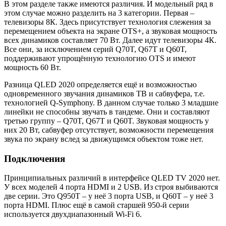
В этом разделе также имеются различия. И модельный ряд в
этом случае можно разделить на 3 категории. Первая –
телевизоры 8К. Здесь присутствует технология слежения за
перемещением объекта на экране OTS+, а звуковая мощность
всех динамиков составляет 70 Вт. Далее идут телевизоры 4К.
Все они, за исключением серий Q70T, Q67T и Q60T,
поддерживают упрощённую технологию OTS и имеют
мощность 60 Вт.
Разница QLED 2020 определяется ещё и возможностью
одновременного звучания динамиков ТВ и сабвуфера, т.е.
технологией Q-Symphony. В данном случае только 3 младшие
линейки не способны звучать в тандеме. Они и составляют
третью группу – Q70T, Q67T и Q60T. Звуковая мощность у
них 20 Вт, сабвуфер отсутствует, возможности перемещения
звука по экрану вслед за движущимся объектом тоже нет.
Подключения
Принципиальных различий в интерфейсе QLED TV 2020 нет.
У всех моделей 4 порта HDMI и 2 USB. Из строя выбиваются
две серии. Это Q950T – у неё 3 порта USB, и Q60T – у неё 3
порта HDMI. Плюс ещё в самой старшей 950-й серии
используется двухдиапазонный Wi-Fi 6.