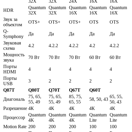
32Х
32Х
24Х
16Х
16Х
Quantum
Quantum
Quantum
Quantum
Quantum
HDR
32X
32X
16X
16X
16X
Звук за
OTS+
OTS+
OTS+
OTS
OTS
объектом
Q-
Да
Да
Да
Да
Да
Symphony
Звуковая
4.2
4.2.2
4.2.2
4.2
4.2.2
схема
Мощность
70 Вт
70 Вт
70 Вт
60 Вт
60 Вт
звука
Порты
4
4
4
4
4
HDMI
Порты
3
2
2
2
2
USB
Q87T
Q80T
Q70T
Q67T
Q60T
75, 65,
75, 65,
85, 75,
65, 55,
Диагональ
58, 50, 43
55, 49
55, 49
65, 55
50, 43
Разрешение
4К
4К
4К
4К
4К
Quantum
Quantum
Quantum
Quantum
Quantum
Процессор
4K
4K
4K
Lite
Lite
Motion Rate
200
200
200
100
100