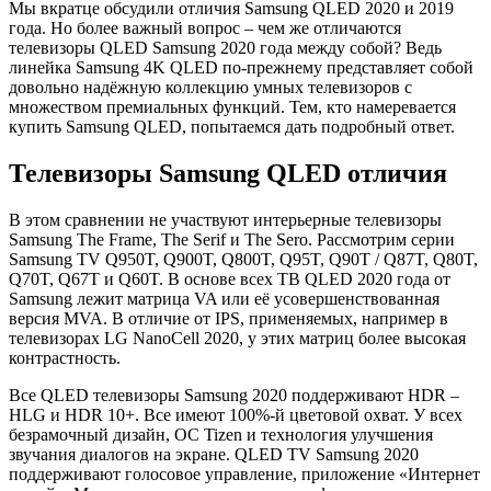
Мы вкратце обсудили отличия Samsung QLED 2020 и 2019
года. Но более важный вопрос – чем же отличаются
телевизоры QLED Samsung 2020 года между собой? Ведь
линейка Samsung 4K QLED по-прежнему представляет собой
довольно надёжную коллекцию умных телевизоров с
множеством премиальных функций. Тем, кто намеревается
купить Samsung QLED, попытаемся дать подробный ответ.
Телевизоры Samsung QLED отличия
В этом сравнении не участвуют интерьерные телевизоры
Samsung The Frame, The Serif и The Sero. Рассмотрим серии
Samsung TV Q950T, Q900T, Q800T, Q95T, Q90T / Q87T, Q80T,
Q70T, Q67T и Q60T. В основе всех ТВ QLED 2020 года от
Samsung лежит матрица VA или её усовершенствованная
версия MVA. В отличие от IPS, применяемых, например в
телевизорах LG NanoCell 2020, у этих матриц более высокая
контрастность.
Все QLED телевизоры Samsung 2020 поддерживают HDR –
HLG и HDR 10+. Все имеют 100%-й цветовой охват. У всех
безрамочный дизайн, ОС Tizen и технология улучшения
звучания диалогов на экране. QLED TV Samsung 2020
поддерживают голосовое управление, приложение «Интернет