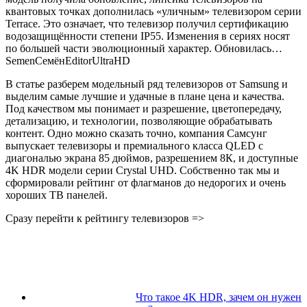
квантовых точках дополнилась «уличным» телевизором серии
Terrace. Это означает, что телевизор получил сертификацию
водозащищённости степени IP55. Изменения в сериях носят
по большей части эволюционный характер. Обновилась…
Semen
Семён
Editor
UltraHD
В статье разберем модельный ряд телевизоров от Samsung и
выделим самые лучшие и удачные в плане цена и качества.
Под качеством мы понимает и разрешение, цветопередачу,
детализацию, и технологии, позволяющие обрабатывать
контент. Одно можно сказать точно, компания Самсунг
выпускает телевизоры и премиального класса QLED с
диагональю экрана 85 дюймов, разрешением 8К, и доступные
4K HDR модели серии Crystal UHD. Собственно так мы и
сформировали рейтинг от флагманов до недорогих и очень
хороших ТВ панелей.
Сразу перейти к рейтингу телевизоров =>
Что такое 4K HDR, зачем он нужен