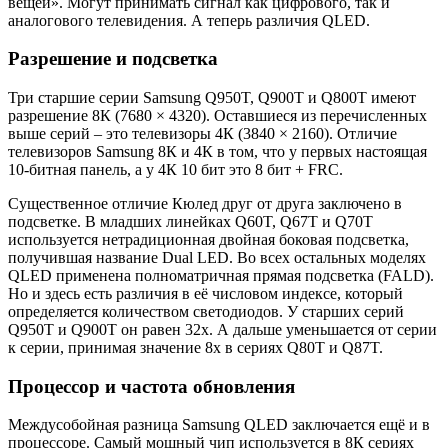
вещей». Могут принимать сигнал как цифрового, так и
аналогового телевидения. А теперь различия QLED.
Разрешение и подсветка
Три старшие серии Samsung Q950T, Q900T и Q800T имеют
разрешение 8К (7680 × 4320). Оставшиеся из перечисленных
выше серий – это телевизоры 4К (3840 × 2160). Отличие
телевизоров Samsung 8К и 4К в том, что у первых настоящая
10-битная панель, а у 4К 10 бит это 8 бит + FRC.
Существенное отличие Кюлед друг от друга заключено в
подсветке. В младших линейках Q60T, Q67T и Q70T
используется нетрадиционная двойная боковая подсветка,
получившая название Dual LED. Во всех остальных моделях
QLED применена полноматричная прямая подсветка (FALD).
Но и здесь есть различия в её числовом индексе, который
определяется количеством светодиодов. У старших серий
Q950T и Q900T он равен 32х. А дальше уменьшается от серии
к серии, принимая значение 8х в сериях Q80T и Q87T.
Процессор и частота обновления
Междусобойная разница Samsung QLED заключается ещё и в
процессоре. Самый мощный чип используется в 8К сериях