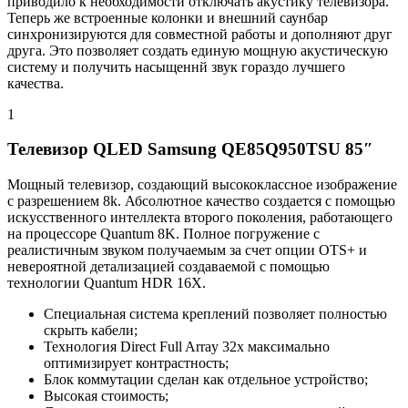
приводило к необходимости отключать акустику телевизора.
Теперь же встроенные колонки и внешний саунбар
синхронизируются для совместной работы и дополняют друг
друга. Это позволяет создать единую мощную акустическую
систему и получить насыщеннй звук гораздо лучшего
качества.
1
Телевизор QLED Samsung QE85Q950TSU 85″
Мощный телевизор, создающий высококлассное изображение
с разрешением 8k. Абсолютное качество создается с помощью
искусственного интеллекта второго поколения, работающего
на процессоре Quantum 8K. Полное погружение с
реалистичным звуком получаемым за счет опции OTS+ и
невероятной детализацией создаваемой с помощью
технологии Quantum HDR 16X.
Специальная система креплений позволяет полностью
скрыть кабели;
Технология Direct Full Array 32x максимально
оптимизирует контрастность;
Блок коммутации сделан как отдельное устройство;
Высокая стоимость;