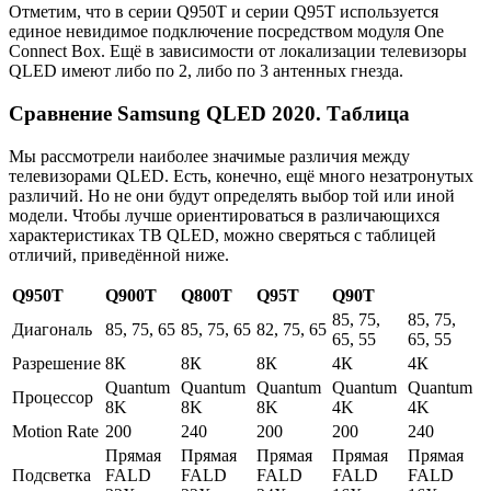
Отметим, что в серии Q950T и серии Q95T используется
единое невидимое подключение посредством модуля One
Connect Box. Ещё в зависимости от локализации телевизоры
QLED имеют либо по 2, либо по 3 антенных гнезда.
Сравнение Samsung QLED 2020. Таблица
Мы рассмотрели наиболее значимые различия между
телевизорами QLED. Есть, конечно, ещё много незатронутых
различий. Но не они будут определять выбор той или иной
модели. Чтобы лучше ориентироваться в различающихся
характеристиках ТВ QLED, можно сверяться с таблицей
отличий, приведённой ниже.
Q950T
Q900T
Q800T
Q95T
Q90T
85, 75,
85, 75,
Диагональ
85, 75, 65
85, 75, 65
82, 75, 65
65, 55
65, 55
Разрешение
8К
8К
8К
4К
4К
Quantum
Quantum
Quantum
Quantum
Quantum
Процессор
8K
8K
8K
4K
4K
Motion Rate
200
240
200
200
240
Прямая
Прямая
Прямая
Прямая
Прямая
Подсветка
FALD
FALD
FALD
FALD
FALD