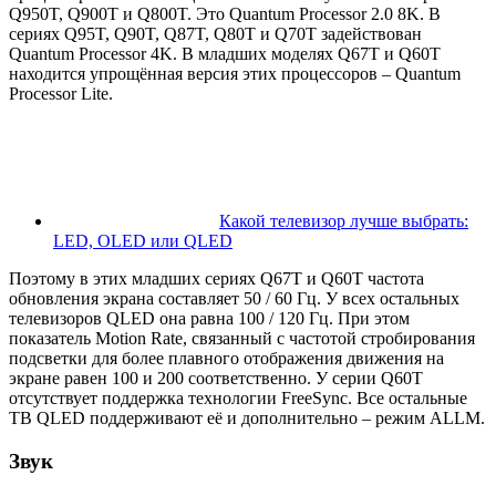
Q950T, Q900T и Q800T. Это Quantum Processor 2.0 8K. В
сериях Q95T, Q90T, Q87T, Q80T и Q70T задействован
Quantum Processor 4K. В младших моделях Q67T и Q60T
находится упрощённая версия этих процессоров – Quantum
Processor Lite.
Какой телевизор лучше выбрать:
LED, OLED или QLED
Поэтому в этих младших сериях Q67T и Q60T частота
обновления экрана составляет 50 / 60 Гц. У всех остальных
телевизоров QLED она равна 100 / 120 Гц. При этом
показатель Motion Rate, связанный с частотой стробирования
подсветки для более плавного отображения движения на
экране равен 100 и 200 соответственно. У серии Q60T
отсутствует поддержка технологии FreeSync. Все остальные
ТВ QLED поддерживают её и дополнительно – режим ALLM.
Звук