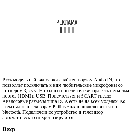
портов HDMI и USB. Присутствует и SCART гнездо.
Аналоговые разъемы типа RCA есть не на всех моделях. Ко
всем смарт телевизорам Philips можно подключиться по
bluetooth. Подключенное устройство и телевизор
автоматически синхронизируются.
Dexp
Самые бюджетные из «умных» телевизоров. Выпускаются
отечественным производителем. Устройства этой марки
имеют на задней панели по 2-3 гнезда USB, HDMI и
компонентный выход. В предустановленных функциях smart
tv Dexp нет караоке. Чтобы исполнять любимые хиты у себя
дома, нужно покупать DVD плеер с программным
обеспечением и микрофонами в комплекте.
Важно обесточить все устройства перед подключением.
Статическое электричество нанесет вред оборудованию.
После подключения всех соединений можете пустить ток к
мультимедийному оборудованию и совершить необходимые
настройки.
Устранение возможных ошибок