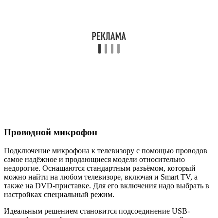
самое надёжное и продающиеся модели относительно
недорогие. Оснащаются стандартным разъёмом, который
можно найти на любом телевизоре, включая и Smart TV, а
также на DVD-приставке. Для его включения надо выбрать в
настройках специальный режим.
Идеальным решением становится подсоединение USB-
микрофона, разъём которого подходит ко всем устройствам.
USB-порты есть на ТВ-панелях и DVD- плеерах, но минус
такого способа подключения в том, что, увлёкшись пением и
танцами, можно случайно зацепить провод и выдернуть его.
Также подсоединение можно осуществлять с помощью
штекеров «тюльпан». Как правило, у всех моделей ТВ есть
такие порты, но если нет, то в продаже имеются специальные
переходники, которые помогут решить проблему. Они
оборудованы тумблером, который включает и выключает
гаджет.
Беспроводной микрофон