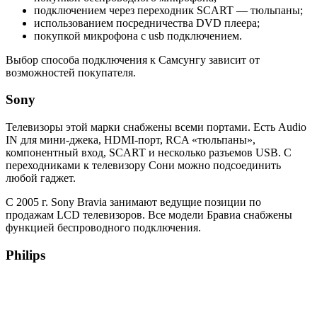
подключением через переходник SCART — тюльпаны;
использованием посредничества DVD плеера;
покупкой микрофона с usb подключением.
Выбор способа подключения к Самсунгу зависит от
возможностей покупателя.
Sony
Телевизоры этой марки снабжены всеми портами. Есть Audio
IN для мини-джека, HDMI-порт, RCA «тюльпаны»,
компонентный вход, SCART и несколько разъемов USB. С
переходниками к телевизору Сони можно подсоединить
любой гаджет.
С 2005 г. Sony Bravia занимают ведущие позиции по
продажам LCD телевизоров. Все модели Бравиа снабжены
функцией беспроводного подключения.
Philips
Весь модельный ряд марки снабжен портом Audio IN, что
позволяет подключать к ним любительские микрофоны со
штекером 3,5 мм. На задней панели телевизора есть несколько