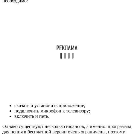
скачать и установить приложение;
подключить микрофон к телевизору;
включить и петь.
Однако существуют несколько нюансов, а именно: программы
для пения в бесплатной версии очень ограничены, поэтому
если хотите получить доступ к широкому списку песен,
придётся купить подписку. Также иногда возникают
проблемы с подключением микрофона. Чтобы подключение
прошло успешно, надо выполнить следующие пункты:
Устройство должно подходить к вашей марке
телевизора, в противном случае всё оборудование будет
некорректно работать. Чтобы правильно подобрать
устройство, надо знать марку ТВ-панели, серию и
модель.
В Смарт ТВ настройка осуществляется автоматически,
поэтому необходимо только правильно произвести
подключение.
После завершения автоматической настройки ничего
менять в свойствах приложения не надо.
Существуют такие разновидности микрофонов: