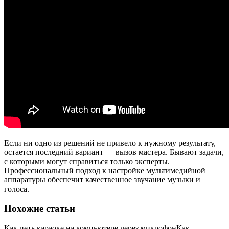
Профессиональный подход к настройке мультимедийной
аппаратуры обеспечит качественное звучание музыки и
голоса.
Похожие статьи
Как петь караоке на компьютере через микрофон
Как
подключить микрофон к ноутбуку для караоке
Как выбрать
микрофон
Способы включения микрофона на ноутбуке
Телевизоры с функцией Смарт позволяют не только
наслаждаться просмотром любимых фильмов в хорошем
качестве, но и использовать его для караоке. Достаточно
известное и популярное развлечение со Смарт ТВ станет ещё
доступней, потому что необязательно покупать специальную
DVD-приставку, а достаточно только установить необходимое
приложение. Но для того чтобы в полной мере почувствовать
себя эстрадной «звездой», понадобится особый гаджет. Как
подключить микрофон к телевизору, мы разберём детальнее.
Как подключить микрофон к
телевизору